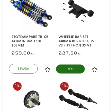
​STÖTDÄMPARE TR-XB
WHEELIE BAR SET
ALUMINIUM 1/10
ARRMA BIG ROCK 3S
105MM
V3 / TYPHON 3S V3
259,00
227,50
KR
KR
KÖP
Lägg till i favoriter
Lägg till i
10
10
%
%