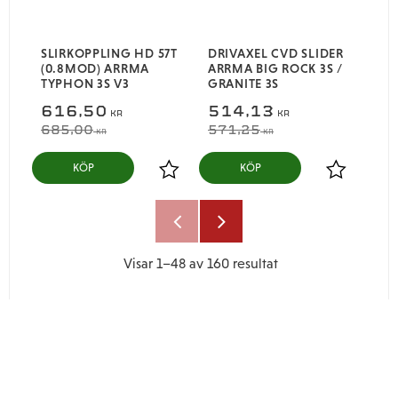
SLIRKOPPLING HD 57T
DRIVAXEL CVD SLIDER
(0.8MOD) ARRMA
ARRMA BIG ROCK 3S /
TYPHON 3S V3
GRANITE 3S
616,50
514,13
KR
KR
685,00
571,25
KR
KR
KÖP
KÖP
Lägg till i favoriter
Lägg till i
Visar
1–
48
av
160
resultat