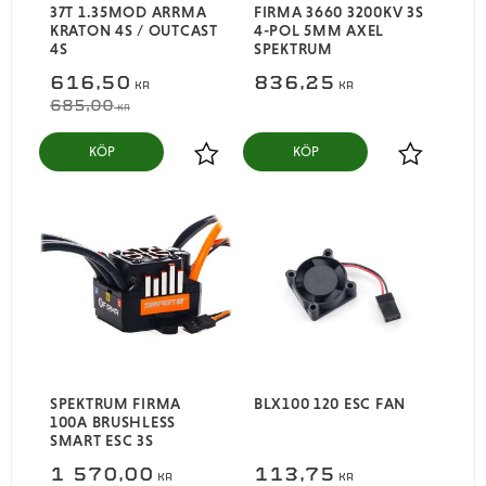
37T 1.35MOD ARRMA
FIRMA 3660 3200KV 3S
KRATON 4S / OUTCAST
4-POL 5MM AXEL
4S
SPEKTRUM
616,50
836,25
KR
KR
685,00
KR
KÖP
KÖP
Lägg till i favoriter
Lägg till i
SPEKTRUM FIRMA
BLX100 120 ESC FAN
100A BRUSHLESS
SMART ESC 3S
1 570,00
113,75
KR
KR