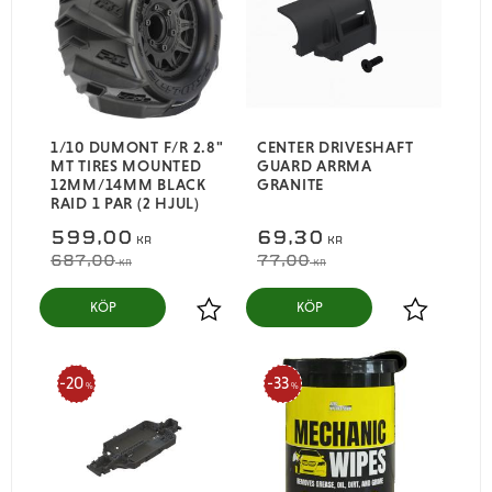
1/10 DUMONT F/R 2.8"
CENTER DRIVESHAFT
MT TIRES MOUNTED
GUARD ARRMA
12MM/14MM BLACK
GRANITE
RAID 1 PAR (2 HJUL)
599,00
69,30
KR
KR
687,00
77,00
KR
KR
KÖP
KÖP
Lägg till i favoriter
Lägg till i
20
33
%
%