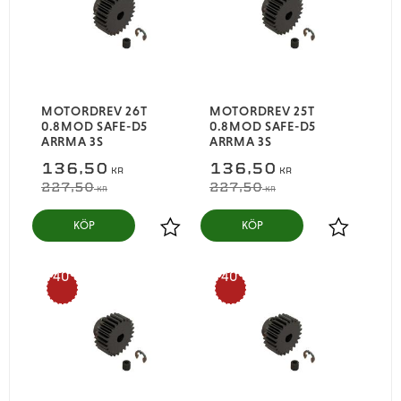
MOTORDREV 26T
MOTORDREV 25T
0.8MOD SAFE-D5
0.8MOD SAFE-D5
ARRMA 3S
ARRMA 3S
136,50
136,50
KR
KR
227,50
227,50
KR
KR
KÖP
KÖP
Lägg till i favoriter
Lägg till i
40
40
%
%