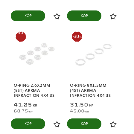
KÖP
KÖP
Lägg till i favoriter
Lägg till i
40
30
%
%
O-RING 2.6X2MM
O-RING 8X1.5MM
(8ST) ARRMA
(4ST) ARRMA
INFRACTION 4X4 3S
INFRACTION 4X4 3S
41,25
31,50
KR
KR
68,75
45,00
KR
KR
KÖP
KÖP
Lägg till i favoriter
Lägg till i