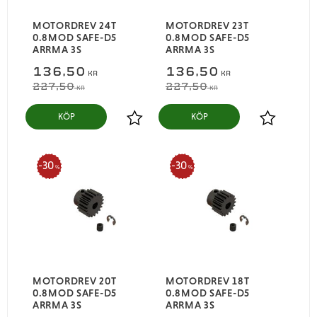
MOTORDREV 24T
MOTORDREV 23T
0.8MOD SAFE-D5
0.8MOD SAFE-D5
ARRMA 3S
ARRMA 3S
136,50
136,50
KR
KR
227,50
227,50
KR
KR
KÖP
KÖP
Lägg till i favoriter
Lägg till i
30
30
%
%
MOTORDREV 20T
MOTORDREV 18T
0.8MOD SAFE-D5
0.8MOD SAFE-D5
ARRMA 3S
ARRMA 3S