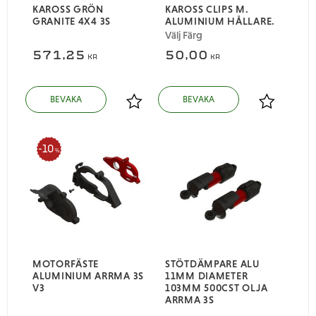
KAROSS GRÖN
KAROSS CLIPS M.
GRANITE 4X4 3S
ALUMINIUM HÅLLARE.
Välj Färg
571,25
50,00
KR
KR
Lägg till i favoriter
Lägg till i
10
%
MOTORFÄSTE
STÖTDÄMPARE ALU
ALUMINIUM ARRMA 3S
11MM DIAMETER
V3
103MM 500CST OLJA
ARRMA 3S