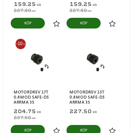
159,25
159,25
KR
KR
227,50
227,50
KR
KR
KÖP
KÖP
Lägg till i favoriter
Lägg till i
10
%
MOTORDREV 17T
MOTORDREV 15T
0.8MOD SAFE-D5
0.8MOD SAFE-D5
ARRMA 3S
ARRMA 3S
204,75
227,50
KR
KR
227,50
KR
KÖP
KÖP