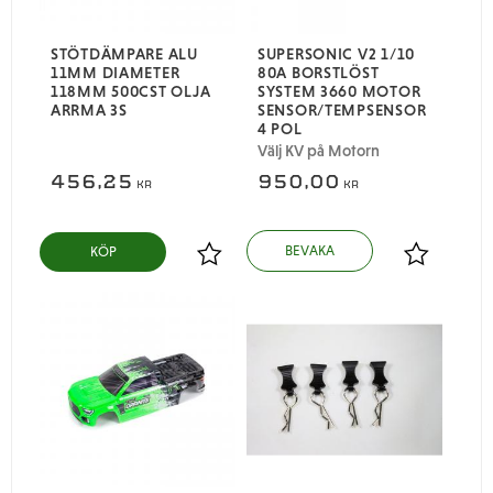
STÖTDÄMPARE ALU
SUPERSONIC V2 1/10
11MM DIAMETER
80A BORSTLÖST
118MM 500CST OLJA
SYSTEM 3660 MOTOR
ARRMA 3S
SENSOR/TEMPSENSOR
4 POL
Välj KV på Motorn
456,25
950,00
KR
KR
KÖP
Lägg till i favoriter
Lägg till i