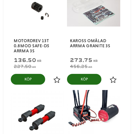
MOTORDREV 13T
KAROSS OMÅLAD
0.8MOD SAFE-D5
ARRMA GRANITE 3S
ARRMA 3S
136,50
273,75
KR
KR
227,50
456,25
KR
KR
KÖP
KÖP
Lägg till i favoriter
Lägg till i