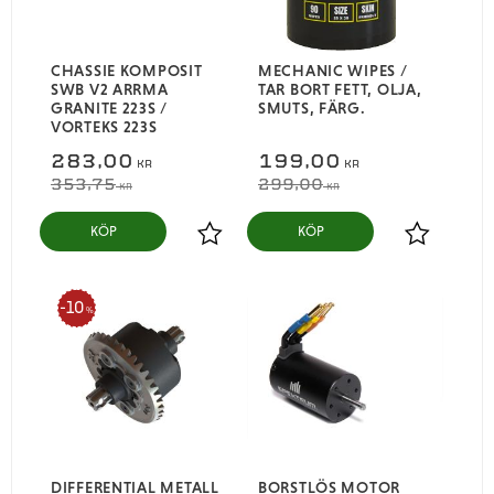
CHASSIE KOMPOSIT
MECHANIC WIPES /
SWB V2 ARRMA
TAR BORT FETT, OLJA,
GRANITE 223S /
SMUTS, FÄRG.
VORTEKS 223S
283,00
199,00
KR
KR
353,75
299,00
KR
KR
KÖP
KÖP
Lägg till i favoriter
Lägg till i
10
%
DIFFERENTIAL METALL
BORSTLÖS MOTOR