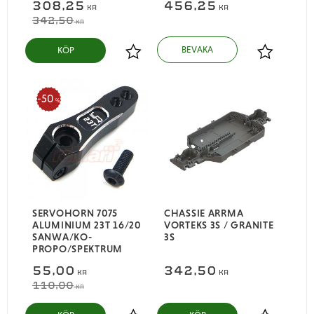
308,25
456,25
KR
KR
342,50
KR
KÖP
Lägg till i favoriter
Lägg till i
50
%
SERVOHORN 7075
CHASSIE ARRMA
ALUMINIUM 23T 16/20
VORTEKS 3S / GRANITE
SANWA/KO-
3S
PROPO/SPEKTRUM
55,00
342,50
KR
KR
110,00
KR