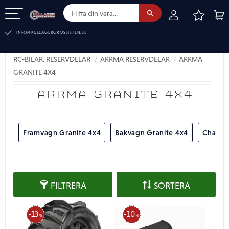
FAVOR
KUN
Meny
INFO@KULLAGERGROSSISTEN.SE
RC-BILAR. RESERVDELAR
ARRMA RESERVDELAR
ARRMA
GRANITE 4X4
ARRMA GRANITE 4X4
Framvagn Granite 4x4
Bakvagn Granite 4x4
Chassie
FILTRERA
SORTERA
13
10
%
%