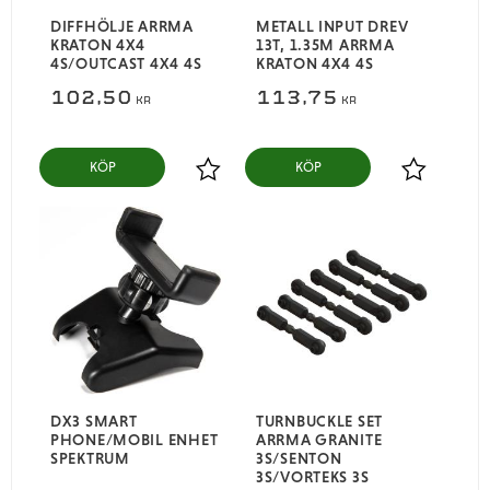
DIFFHÖLJE ARRMA
METALL INPUT DREV
KRATON 4X4
13T, 1.35M ARRMA
4S/OUTCAST 4X4 4S
KRATON 4X4 4S
102,50
113,75
KR
KR
KÖP
KÖP
Lägg till i favoriter
Lägg till i
DX3 SMART
TURNBUCKLE SET
PHONE/MOBIL ENHET
ARRMA GRANITE
SPEKTRUM
3S/SENTON
3S/VORTEKS 3S