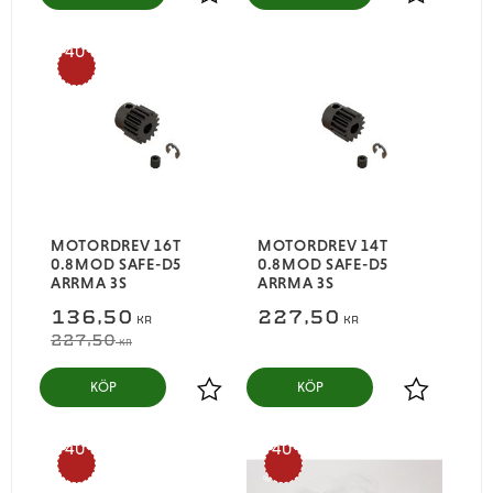
Lägg till i favoriter
Lägg till i
40
%
MOTORDREV 16T
MOTORDREV 14T
0.8MOD SAFE-D5
0.8MOD SAFE-D5
ARRMA 3S
ARRMA 3S
136,50
227,50
KR
KR
227,50
KR
KÖP
KÖP
Lägg till i favoriter
Lägg till i
40
40
%
%