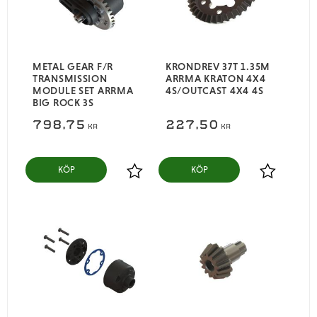
METAL GEAR F/R
KRONDREV 37T 1.35M
TRANSMISSION
ARRMA KRATON 4X4
MODULE SET ARRMA
4S/OUTCAST 4X4 4S
BIG ROCK 3S
798,75
227,50
KR
KR
KÖP
KÖP
Lägg till i favoriter
Lägg till i