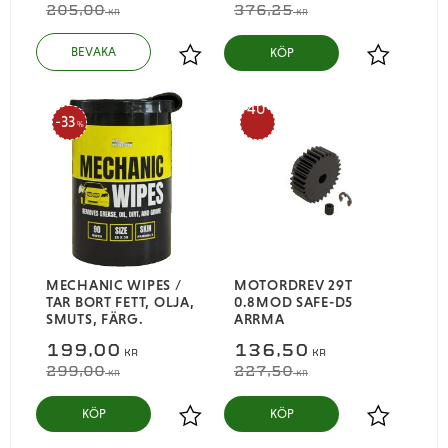
205,00
376,25
KR
KR
KÖP
Lägg till i favoriter
Lägg till i
40
33
%
%
MECHANIC WIPES /
MOTORDREV 29T
TAR BORT FETT, OLJA,
0.8MOD SAFE-D5
SMUTS, FÄRG.
ARRMA
199,00
136,50
KR
KR
299,00
227,50
KR
KR
KÖP
KÖP
Lägg till i favoriter
Lägg till i