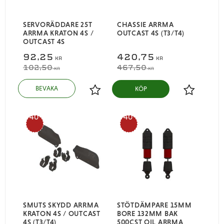
SERVORÄDDARE 25T
CHASSIE ARRMA
ARRMA KRATON 4S /
OUTCAST 4S (T3/T4)
OUTCAST 4S
92,25
420,75
KR
KR
102,50
467,50
KR
KR
KÖP
Lägg till i favoriter
Lägg till i
40
40
%
%
SMUTS SKYDD ARRMA
STÖTDÄMPARE 15MM
KRATON 4S / OUTCAST
BORE 132MM BAK
4S (T3/T4)
500CST OIL ARRMA