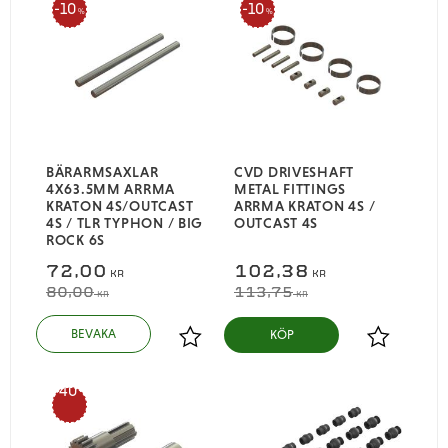
10
10
%
%
BÄRARMSAXLAR
CVD DRIVESHAFT
4X63.5MM ARRMA
METAL FITTINGS
KRATON 4S/OUTCAST
ARRMA KRATON 4S /
4S / TLR TYPHON / BIG
OUTCAST 4S
ROCK 6S
72,00
102,38
KR
KR
80,00
113,75
KR
KR
KÖP
Lägg till i favoriter
Lägg till i
40
%