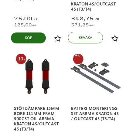
KRATON 4S/OUTCAST
4S (T3/T4)
75,00
342,75
KR
KR
125,00
571,25
KR
KR
KÖP
Lägg till i favoriter
Lägg till i
40
10
%
%
STÖTDÄMPARE 15MM
BATTERI MONTERINGS
BORE 111MM FRAM
SET ARRMA KRATON 4S
500CST OIL ARRMA
/ OUTCAST 4S (T3/T4)
KRATON 4S/OUTCAST
4S (T3/T4)