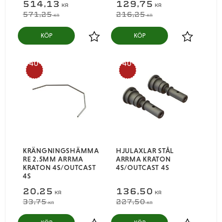
514,13
129,75
KR
KR
571,25
216,25
KR
KR
KÖP
KÖP
Lägg till i favoriter
Lägg till i
40
40
%
%
KRÄNGNINGSHÄMMA
HJULAXLAR STÅL
RE 2.5MM ARRMA
ARRMA KRATON
KRATON 4S/OUTCAST
4S/OUTCAST 4S
4S
20,25
136,50
KR
KR
33,75
227,50
KR
KR