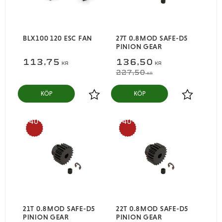
BLX100 120 ESC FAN
27T 0.8MOD SAFE-D5
PINION GEAR
113,75
136,50
KR
KR
227,50
KR
KÖP
KÖP
Lägg till i favoriter
Lägg till i
40
40
%
%
21T 0.8MOD SAFE-D5
22T 0.8MOD SAFE-D5
PINION GEAR
PINION GEAR