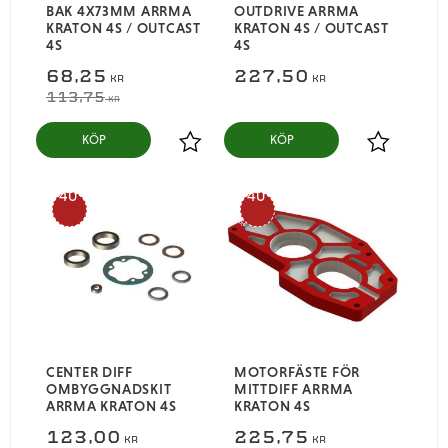
BAK 4X73MM ARRMA
OUTDRIVE ARRMA
KRATON 4S / OUTCAST
KRATON 4S / OUTCAST
4S
4S
68,25
227,50
KR
KR
113,75
KR
KÖP
KÖP
Lägg till i favoriter
Lägg till i
40
40
%
%
CENTER DIFF
MOTORFÄSTE FÖR
OMBYGGNADSKIT
MITTDIFF ARRMA
ARRMA KRATON 4S
KRATON 4S
123,00
225,75
KR
KR