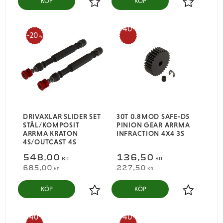
KÖP
KÖP
Lägg till i favoriter
Lägg till i
40
20
%
%
DRIVAXLAR SLIDER SET
30T 0.8MOD SAFE-D5
STÅL/KOMPOSIT
PINION GEAR ARRMA
ARRMA KRATON
INFRACTION 4X4 3S
4S/OUTCAST 4S
548,00
136,50
KR
KR
685,00
227,50
KR
KR
KÖP
KÖP
Lägg till i favoriter
Lägg till i
40
40