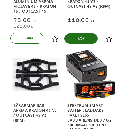
ALUMINIUM ARRMA
KRATON 4S V2 /
MOJAVE 4S / KRATON
OUTCAST 4S V2 (RPM)
4S / OUTCAST 4S
75,00
110,00
KR
KR
125,00
KR
KÖP
Lägg till i favoriter
Lägg till i
BÄRARMAR BAK
SPEKTRUM SMART
ARRMA KRATON 4S V2
BATTERI/LADDARE
/ OUTCAST 4S V2
PAKET S155
(RPM)
LADDARE/4S 14.8V G2
5000MAH 50C LIPO