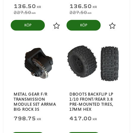
136,50
136,50
KR
KR
227,50
227,50
KR
KR
KÖP
KÖP
Lägg till i favoriter
Lägg till i
METAL GEAR F/R
DBOOTS BACKFLIP LP
TRANSMISSION
1/10 FRONT/REAR 3.8
MODULE SET ARRMA
PRE-MOUNTED TIRES,
BIG ROCK 3S
17MM HEX
798,75
417,00
KR
KR