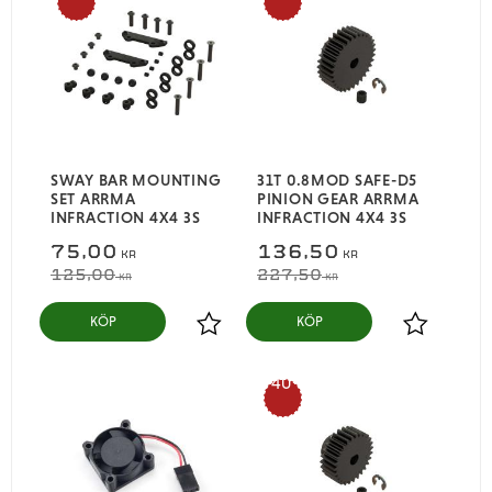
%
%
SWAY BAR MOUNTING
31T 0.8MOD SAFE-D5
SET ARRMA
PINION GEAR ARRMA
INFRACTION 4X4 3S
INFRACTION 4X4 3S
75,00
136,50
KR
KR
125,00
227,50
KR
KR
KÖP
KÖP
Lägg till i favoriter
Lägg till i
40
%