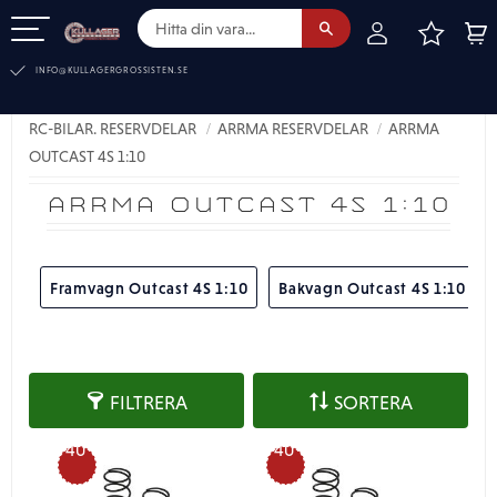
FAVOR
KUN
Meny
INFO@KULLAGERGROSSISTEN.SE
RC-BILAR. RESERVDELAR
ARRMA RESERVDELAR
ARRMA
OUTCAST 4S 1:10
ARRMA OUTCAST 4S 1:10
Framvagn Outcast 4S 1:10
Bakvagn Outcast 4S 1:10
FILTRERA
SORTERA
40
40
%
%