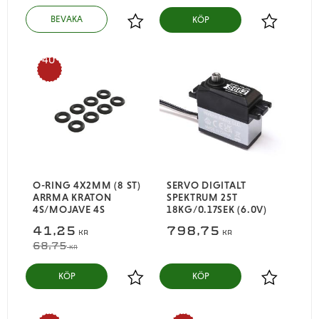
KÖP
Lägg till i favoriter
Lägg till i
40
%
O-RING 4X2MM (8 ST)
SERVO DIGITALT
ARRMA KRATON
SPEKTRUM 25T
4S/MOJAVE 4S
18KG/0.17SEK (6.0V)
41,25
798,75
KR
KR
68,75
KR
KÖP
KÖP
Lägg till i favoriter
Lägg till i