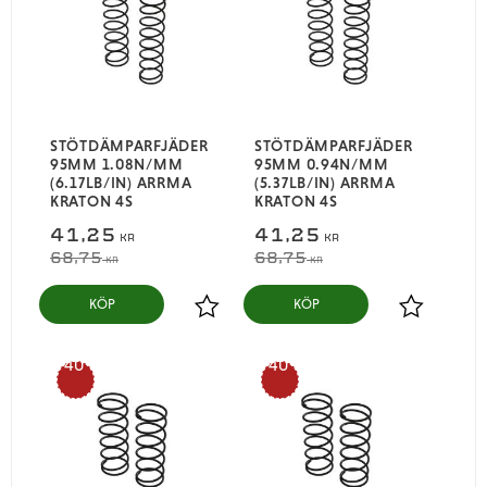
STÖTDÄMPARFJÄDER
STÖTDÄMPARFJÄDER
95MM 1.08N/MM
95MM 0.94N/MM
(6.17LB/IN) ARRMA
(5.37LB/IN) ARRMA
KRATON 4S
KRATON 4S
41,25
41,25
KR
KR
68,75
68,75
KR
KR
KÖP
KÖP
Lägg till i favoriter
Lägg till i
40
40
%
%