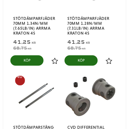
STÖTDÄMPARFJÄDER
STÖTDÄMPARFJÄDER
70MM 1.34N/MM
70MM 1.28N/MM
(7.65LB/IN) ARRMA
(7.31LB/IN) ARRMA
KRATON 4S
KRATON 4S
41,25
41,25
KR
KR
68,75
68,75
KR
KR
KÖP
KÖP
Lägg till i favoriter
Lägg till i
40
%
STÖTDÄMPARSTÅNG
CVD DIFFERENTIAL