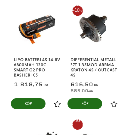
10
%
LIPO BATTERI 4S 14.8V
DIFFERENTIAL METALL
6800MAH 120C
37T 1.35MOD ARRMA
SMART G2 PRO
KRATON 4S / OUTCAST
BASHER IC5
4S
1 818,75
616,50
KR
KR
685,00
KR
KÖP
KÖP
Lägg till i favoriter
Lägg till i
40
%