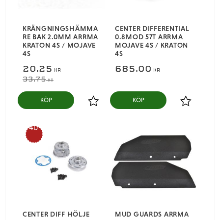
KRÄNGNINGSHÄMMA
CENTER DIFFERENTIAL
RE BAK 2.0MM ARRMA
0.8MOD 57T ARRMA
KRATON 4S / MOJAVE
MOJAVE 4S / KRATON
4S
4S
20,25
685,00
KR
KR
33,75
KR
KÖP
KÖP
Lägg till i favoriter
Lägg till i
40
%
CENTER DIFF HÖLJE
MUD GUARDS ARRMA