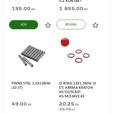
IC5 KONTAKT
195,00
1 855,00
KR
KR
KÖP
Lägg till i favoriter
Lägg till i
40
%
PINNE STÅL 2.5X15MM
O-RING 13X1.5MM (4
(10 ST)
ST) ARRMA KRATON
4S/OUTCAST
4S/MOJAVE 4S
49,00
20,25
KR
KR
33,75
KR