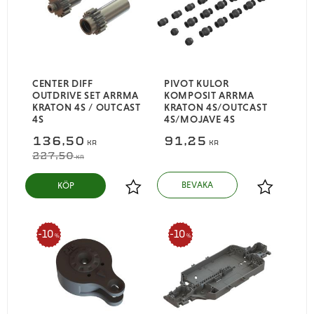
CENTER DIFF
PIVOT KULOR
OUTDRIVE SET ARRMA
KOMPOSIT ARRMA
KRATON 4S / OUTCAST
KRATON 4S/OUTCAST
4S
4S/MOJAVE 4S
136,50
91,25
KR
KR
227,50
KR
KÖP
Lägg till i favoriter
Lägg till i
10
10
%
%