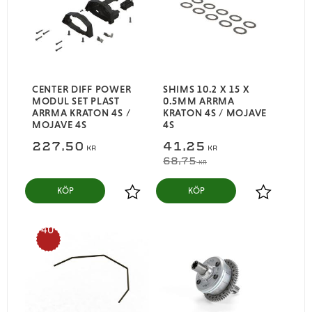
CENTER DIFF POWER
SHIMS 10.2 X 15 X
MODUL SET PLAST
0.5MM ARRMA
ARRMA KRATON 4S /
KRATON 4S / MOJAVE
MOJAVE 4S
4S
227,50
41,25
KR
KR
68,75
KR
KÖP
KÖP
Lägg till i favoriter
Lägg till i
40
%