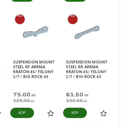
ägg till i favoriter
Lägg till i favoriter
Lägg till i fa
40
40
%
%
SUSPENSION MOUNT
SUSPENSION MOUNT
STEEL RF ARRMA
STEEL RR ARRMA
B
KRATON 6S/ FELONY
KRATON 6S/ FELONY
1/7 / BIG ROCK 6S
1/7 / BIG ROCK 6S
75,00
61,50
KR
KR
125,00
102,50
KR
KR
KÖP
KÖP
ägg till i favoriter
Lägg till i favoriter
Lägg till i fa