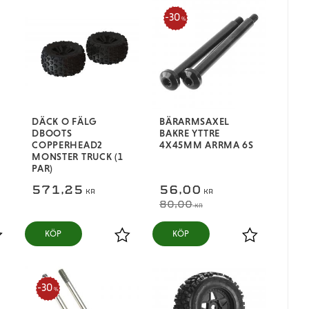
30
%
DÄCK O FÄLG
BÄRARMSAXEL
DBOOTS
BAKRE YTTRE
COPPERHEAD2
4X45MM ARRMA 6S
MONSTER TRUCK (1
PAR)
571,25
56,00
KR
KR
80,00
KR
KÖP
KÖP
ägg till i favoriter
Lägg till i favoriter
Lägg till i fa
30
%