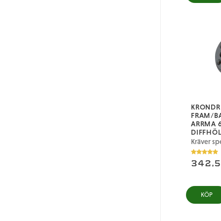
KRONDRE
FRAM/BA
ARRMA 
DIFFHÖL
Kräver spe
342,
KÖP