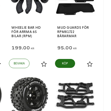
WHEELIE BAR HD
MUD GUARDS FÖR
FÖR ARRMA 6S
RPM81722
BILAR (RPM)
BÄRARMAR
199,00
95,00
KR
KR
ägg till i favoriter
Lägg till i favoriter
Lägg till i fa