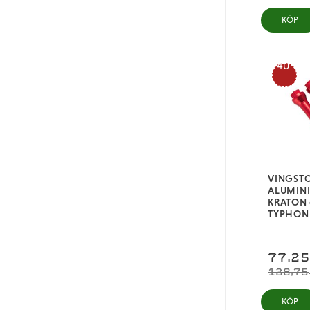
KÖP
40
%
VINGST
ALUMIN
KRATON 
TYPHON
77,2
128,75
KÖP