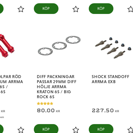
KÖP
KÖP
Lägg till i favoriter
Lägg till i favoriter
L
OLPAR RÖD
DIFF PACKNINGAR
SHOCK STANDOFF
IUM ARRMA
PASSAR 29MM DIFF
ARRMA EXB
6S /
HÖLJE ARRMA
 6S
KRATON 6S / BIG
ROCK 6S
5
80,00
227,50
KR
KR
KR
KR
KÖP
KÖP