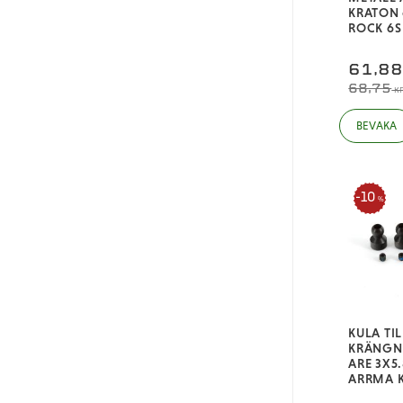
KRATON 
ROCK 6S
61,8
68,75
K
10
%
KULA TIL
KRÄNG
ARE 3X5
ARRMA 