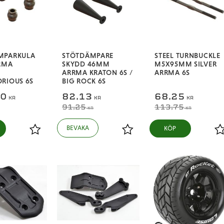
MPARKULA
STÖTDÄMPARE
STEEL TURNBUCKLE
RMA
SKYDD 46MM
M5X95MM SILVER
ARRMA KRATON 6S /
ARRMA 6S
RIOUS 6S
BIG ROCK 6S
50
82,13
68,25
KR
KR
KR
91,25
113,75
KR
KR
KÖP
Lägg till i favoriter
Lägg till i favoriter
L