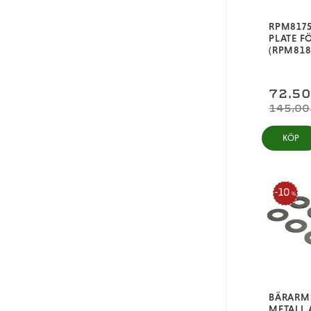
RPM8175
PLATE F
(RPM818
72,5
145,00
KÖP
10
%
BÄRARMS
METALL