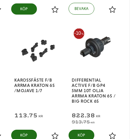
KÖP
ägg till i favoriter
Lägg till i favoriter
Lägg till i fa
10
%
KAROSSFÄSTE F/B
DIFFERENTIAL
ARRMA KRATON 6S
ACTIVE F/B GP4
/MOJAVE 1/7
5MM 10T OLJA
ARRMA KRATON 6S /
BIG ROCK 6S
113,75
822,38
KR
KR
913,75
KR
KÖP
KÖP