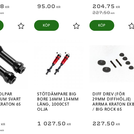
38
95,00
204,75
KR
KR
KR
227,50
KR
KR
KÖP
KÖP
Lägg till i favoriter
Lägg till i favoriter
L
OLPAR
STÖTDÄMPARE BIG
DIFF DREV (FÖR
IUM SVART
BORE 16MM 134MM
29MM DIFFHÖLJE)
KRATON 6S
LÅNG, 1000CST
ARRMA KRATON EX
OLJA
/ BIG ROCK 6S
5
1 027,50
227,50
KR
KR
KR
KR