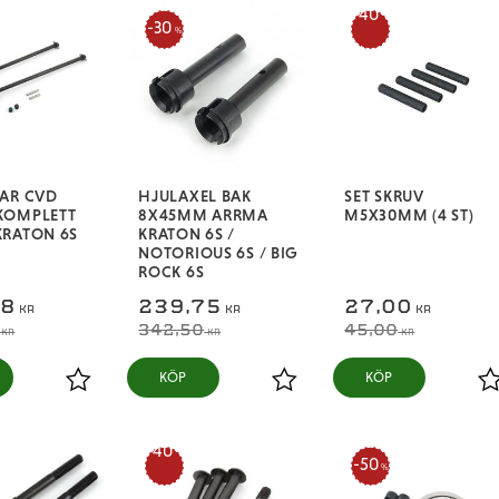
40
30
%
%
AR CVD
HJULAXEL BAK
SET SKRUV
KOMPLETT
8X45MM ARRMA
M5X30MM (4 ST)
KRATON 6S
KRATON 6S /
NOTORIOUS 6S / BIG
ROCK 6S
88
239,75
27,00
KR
KR
KR
342,50
45,00
KR
KR
KR
KÖP
KÖP
Lägg till i favoriter
Lägg till i favoriter
L
40
50
%
%