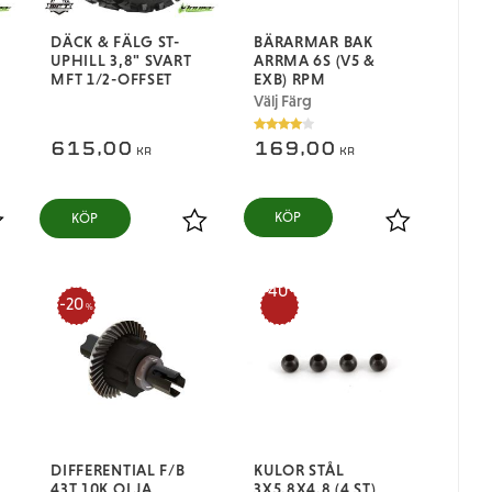
DÄCK & FÄLG ST-
BÄRARMAR BAK
UPHILL 3,8" SVART
ARRMA 6S (V5 &
MFT 1/2-OFFSET
EXB) RPM
Välj Färg
615,00
169,00
KR
KR
KÖP
ägg till i favoriter
Lägg till i favoriter
Lägg till i fa
40
20
%
%
DIFFERENTIAL F/B
KULOR STÅL
43T 10K OLJA
3X5.8X4.8 (4 ST)