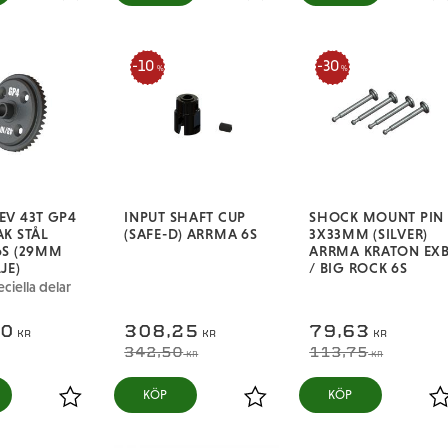
Lägg till i favoriter
Lägg till i favoriter
L
10
30
%
%
V 43T GP4
INPUT SHAFT CUP
SHOCK MOUNT PIN
K STÅL
(SAFE-D) ARRMA 6S
3X33MM (SILVER)
6S (29MM
ARRMA KRATON EX
JE)
/ BIG ROCK 6S
ciella delar
50
308,25
79,63
KR
KR
KR
342,50
113,75
KR
KR
KÖP
KÖP
Lägg till i favoriter
Lägg till i favoriter
L