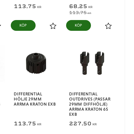
113,75
68,25
KR
KR
113,75
KR
KÖP
KÖP
ägg till i favoriter
Lägg till i favoriter
Lägg till i fa
DIFFERENTIAL
DIFFERENTIAL
HÖLJE 29MM
OUTDRIVES (PASSAR
B
ARRMA KRATON EXB
29MM DIFFHÖLJE)
ARRMA KRATON 6S
EXB
113,75
227,50
KR
KR