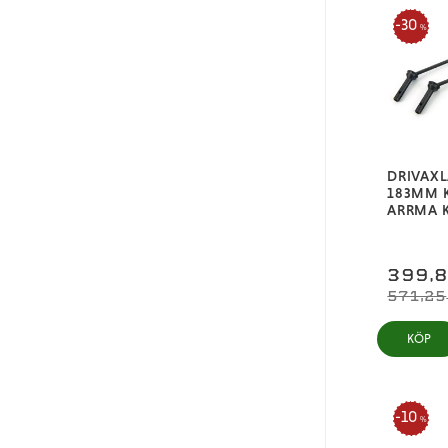
30
%
DRIVAXL
183MM 
ARRMA 
399,
571,25
KÖP
10
%