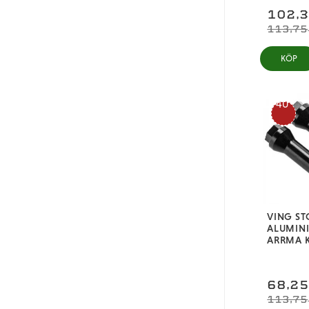
102,
113,75
KÖP
40
%
VING ST
ALUMIN
ARRMA 
68,2
113,75