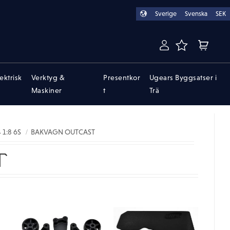
Sverige
Svenska
SEK
FAVORITER
KUNDVA
lektrisk
Verktyg &
Presentkor
Ugears Byggsatser i
Maskiner
t
Trä
1:8 6S
BAKVAGN OUTCAST
T