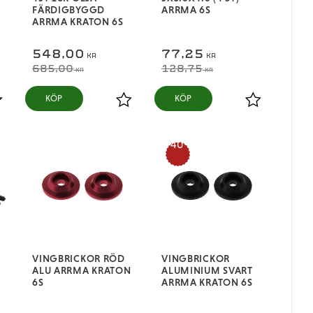
FÄRDIGBYGGD
ARRMA 6S
ARRMA KRATON 6S
548,00
77,25
KR
KR
685,00
128,75
KR
KR
KÖP
KÖP
ägg till i favoriter
Lägg till i favoriter
Lägg till i fa
40
%
VINGBRICKOR RÖD
VINGBRICKOR
ALU ARRMA KRATON
ALUMINIUM SVART
6S
ARRMA KRATON 6S