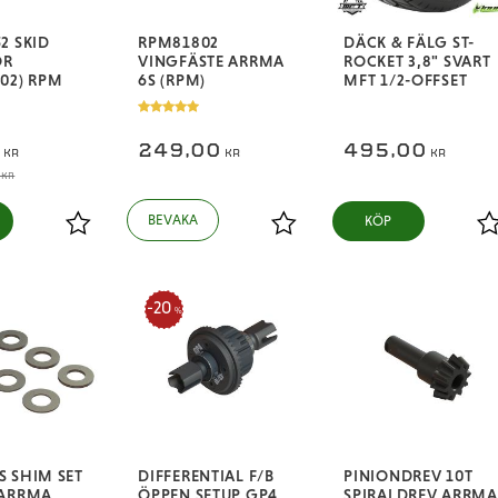
2 SKID
RPM81802
DÄCK & FÄLG ST-
ÖR
VINGFÄSTE ARRMA
ROCKET 3,8" SVART
02) RPM
6S (RPM)
MFT 1/2-OFFSET
0
249,00
495,00
KR
KR
KR
KR
KÖP
Lägg till i favoriter
Lägg till i favoriter
L
20
%
 SHIM SET
DIFFERENTIAL F/B
PINIONDREV 10T
 ARRMA
ÖPPEN SETUP GP4
SPIRALDREV ARRMA