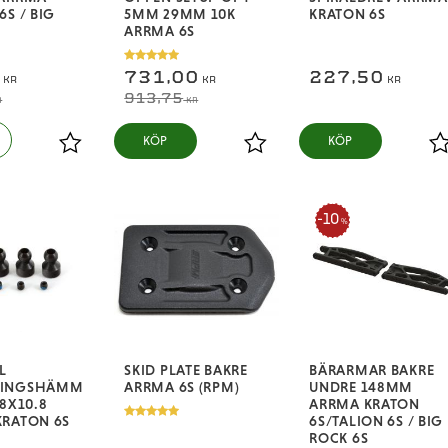
6S / BIG
5MM 29MM 10K
KRATON 6S
ARRMA 6S
8
731,00
227,50
KR
KR
KR
913,75
R
KR
KÖP
KÖP
Lägg till i favoriter
Lägg till i favoriter
L
10
%
L
SKID PLATE BAKRE
BÄRARMAR BAKRE
NINGSHÄMM
ARRMA 6S (RPM)
UNDRE 148MM
.8X10.8
ARRMA KRATON
KRATON 6S
6S/TALION 6S / BIG
ROCK 6S