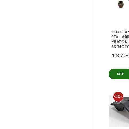
Svart
RPM
Röd
STÖTDÄ
STÅL AR
KRATON
6S/NOTO
137,
KÖP
50
%