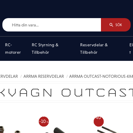
SÖK
RC-
RC Styrning &
Reservdelar &
E
motorer
Tillbehör
Tillbehör
t
SERVDELAR
ARRMA RESERVDELAR
ARRMA OUTCAST-NOTORIOUS 4X4 
KVAGN OUTCAS
40
10
%
%