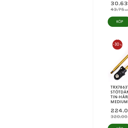
30,6
43,75
K
KÖP
30
%
TRX7863
STÖTDÄ
TIN-HÄ
MEDIUM 
224,
320,00