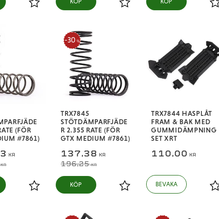
KÖP
KÖP
Lägg till i favoriter
Lägg till i favoriter
L
30
%
TRX7845
TRX7844 HASPLÅT
MPARFJÄDE
STÖTDÄMPARFJÄDE
FRAM & BAK MED
RATE (FÖR
R 2.355 RATE (FÖR
GUMMIDÄMPNING
IUM #7861)
GTX MEDIUM #7861)
SET XRT
13
137,38
110,00
KR
KR
KR
196,25
KR
KR
KÖP
Lägg till i favoriter
Lägg till i favoriter
L