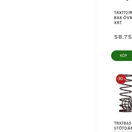
TRX7727
BAK ÖVR
XRT
58,7
KÖP
30
%
TRX7865
STÖTDÄ