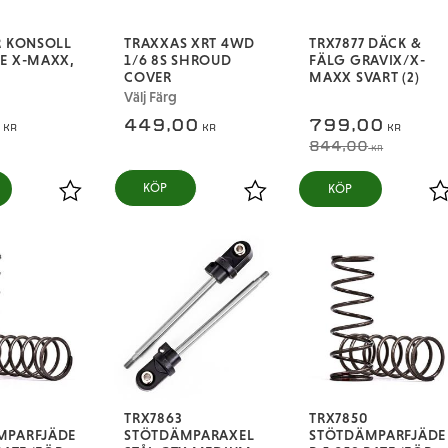
R KONSOLL
TRAXXAS XRT 4WD
TRX7877 DÄCK &
E X-MAXX,
1/6 8S SHROUD
FÄLG GRAVIX/X-
COVER
MAXX SVART (2)
Välj Färg
5
449,00
799,00
KR
KR
KR
844,00
KR
KÖP
Lägg till i favoriter
Lägg till i favoriter
L
TRX7863
TRX7850
MPARFJÄDE
STÖTDÄMPARAXEL
STÖTDÄMPARFJÄDE