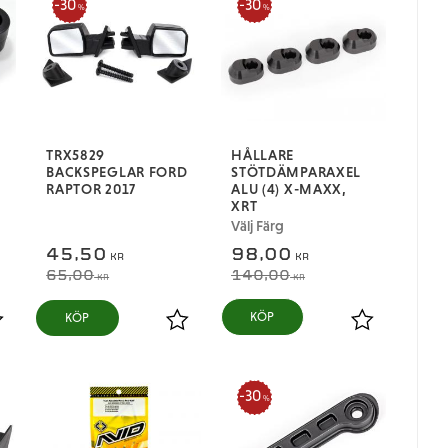
30
30
%
%
TRX5829
HÅLLARE
BACKSPEGLAR FORD
STÖTDÄMPARAXEL
RAPTOR 2017
ALU (4) X-MAXX,
XRT
Välj Färg
45,50
98,00
KR
KR
65,00
140,00
KR
KR
KÖP
ägg till i favoriter
Lägg till i favoriter
Lägg till i fa
30
%