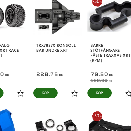
50
%
FÄLG
TRX7827X KONSOLL
BAKRE
XRT RACE
BAK UNDRE XRT
STÖTFÅNGARE
ST
FÄSTE TRAXXAS XRT
(RPM)
00
228,75
79,50
KR
KR
KR
159,00
KR
KÖP
KÖP
Lägg till i favoriter
Lägg till i favoriter
L
30
%