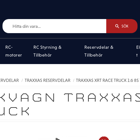
SÖK
RC-
RC Styrning &
Reservdelar &
E
motorer
Tillbehör
Tillbehör
t
SERVDELAR
TRAXXAS RESERVDELAR
TRAXXAS XRT RACE TRUCK 1:6 8S
KVAGN TRAXXAS
UCK