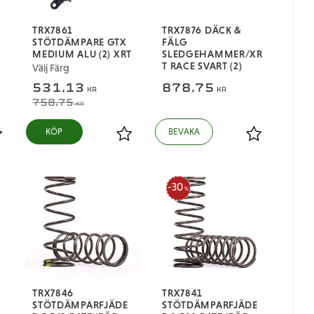
TRX7861
TRX7876 DÄCK &
STÖTDÄMPARE GTX
FÄLG
MEDIUM ALU (2) XRT
SLEDGEHAMMER/XR
T RACE SVART (2)
Välj Färg
531,13
878,75
KR
KR
758,75
KR
ägg till i favoriter
Lägg till i favoriter
Lägg till i fa
30
%
TRX7846
TRX7841
STÖTDÄMPARFJÄDE
STÖTDÄMPARFJÄDE