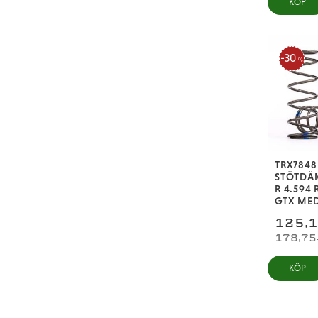
KÖP
30
%
TRX7848
STÖTDÄ
R 4.594 
GTX MED
125,
178,75
KÖP