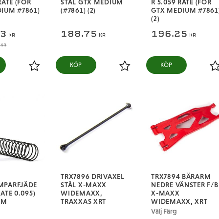
RATE (FÖR
STÅL GTX MEDIUM
R 5.059 RATE (FÖR
IUM #7861)
(#7861) (2)
GTX MEDIUM #7861
(2)
13
188,75
196,25
KR
KR
KR
KR
KÖP
KÖP
Lägg till i favoriter
Lägg till i favoriter
L
TRX7896 DRIVAXEL
TRX7894 BÄRARM
MPARFJÄDE
STÅL X-MAXX
NEDRE VÄNSTER F/B
ATE 0.095)
WIDEMAXX,
X-MAXX
4M
TRAXXAS XRT
WIDEMAXX, XRT
Välj Färg