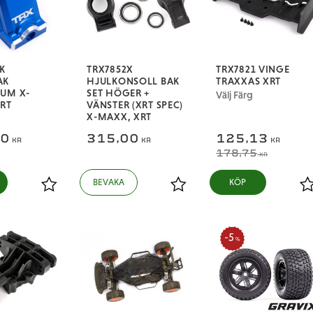
K
TRX7852X
TRX7821 VINGE
AK
HJULKONSOLL BAK
TRAXXAS XRT
UM X-
SET HÖGER +
Välj Färg
RT
VÄNSTER (XRT SPEC)
X-MAXX, XRT
00
315,00
125,13
KR
KR
KR
178,75
KR
Lägg till i favoriter
Lägg till i favoriter
L
5
%