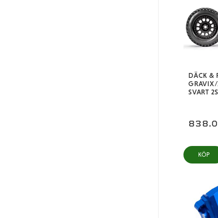
Svart
Grön
Orange
Grå
DÄCK & 
GRAVIX/
SVART 2
838,
KÖP