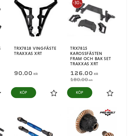
30
%
S
TRX7818 VINGFÄSTE
TRX7815
TRAXXAS XRT
KAROSSFÄSTEN
FRAM OCH BAK SET
TRAXXAS XRT
90,00
126,00
KR
KR
180,00
KR
KÖP
KÖP
ägg till i favoriter
Lägg till i favoriter
Lägg till i fa