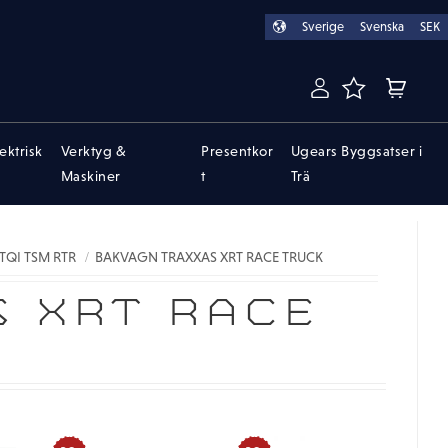
Sverige
Svenska
SEK
FAVORITER
KUNDVA
lektrisk
Verktyg &
Presentkor
Ugears Byggsatser i
Maskiner
t
Trä
 TQI TSM RTR
BAKVAGN TRAXXAS XRT RACE TRUCK
 XRT RACE