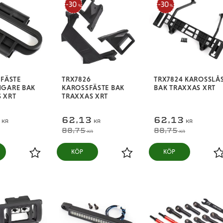
30
30
%
%
 FÄSTE
TRX7826
TRX7824 KAROSSLÅ
NGARE BAK
KAROSSFÄSTE BAK
BAK TRAXXAS XRT
 XRT
TRAXXAS XRT
5
62,13
62,13
KR
KR
KR
88,75
88,75
KR
KR
KÖP
KÖP
Lägg till i favoriter
Lägg till i favoriter
L