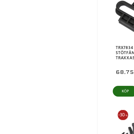
TRX7834
STÖTFÅ
TRAXXAS
68,7
KÖP
30
%