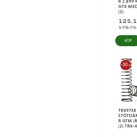
R 2.899 
GTX MED
(2)
125,
178,75
KÖP
30
%
TRX9758
STÖTDÄ
R GTM (R
(2) TRX-