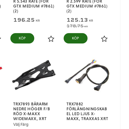
R 5.543 RATE (FÖR
R 2.599 RATE (FÖR
)
GTX MEDIUM #7861)
GTX MEDIUM #7861)
(2)
(2)
196,25
125,13
KR
KR
178,75
KR
KÖP
KÖP
ägg till i favoriter
Lägg till i favoriter
Lägg till i fa
TRX7893 BÄRARM
TRX7882
NEDRE HÖGER F/B
FÖRLÄNGNINGSKAB
RÖD X-MAXX
EL LED LJUS X-
WIDEMAXX, XRT
MAXX, TRAXXAS XRT
Välj Färg