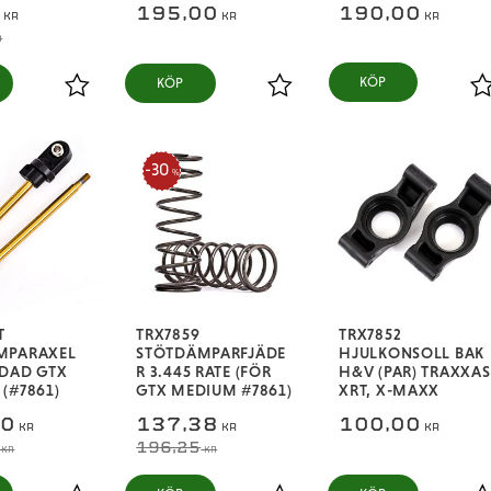
3
195,00
190,00
KR
KR
KR
R
KÖP
Lägg till i favoriter
Lägg till i favoriter
L
30
%
T
TRX7859
TRX7852
MPARAXEL
STÖTDÄMPARFJÄDE
HJULKONSOLL BAK
RDAD GTX
R 3.445 RATE (FÖR
H&V (PAR) TRAXXAS
(#7861)
GTX MEDIUM #7861)
XRT, X-MAXX
00
137,38
100,00
KR
KR
KR
196,25
KR
KR