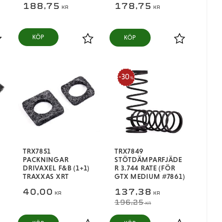
188,75
178,75
KR
KR
KÖP
ägg till i favoriter
Lägg till i favoriter
Lägg till i fa
30
%
TRX7851
TRX7849
PACKNINGAR
STÖTDÄMPARFJÄDE
DRIVAXEL F&B (1+1)
R 3.744 RATE (FÖR
TRAXXAS XRT
GTX MEDIUM #7861)
40,00
137,38
KR
KR
196,25
KR