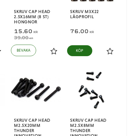
SKRUV CAP HEAD
SKRUV M3X22
2.5X16MM (8 ST)
LÅGPROFIL
HONGNOR
15,60
76,00
KR
KR
39,00
KR
KÖP
ägg till i favoriter
Lägg till i favoriter
Lägg till i fa
SKRUV CAP HEAD
SKRUV CAP HEAD
M2.5X20MM
M2.5X8MM
THUNDER
THUNDER
INNOVATION
INNOVATION