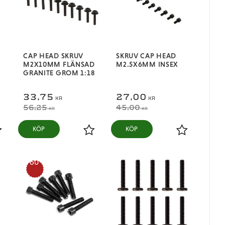
CAP HEAD SKRUV
SKRUV CAP HEAD
M2X10MM FLÄNSAD
M2.5X6MM INSEX
GRANITE GROM 1:18
33,75
27,00
KR
KR
56,25
45,00
KR
KR
KÖP
KÖP
ägg till i favoriter
Lägg till i favoriter
Lägg till i fa
60
%