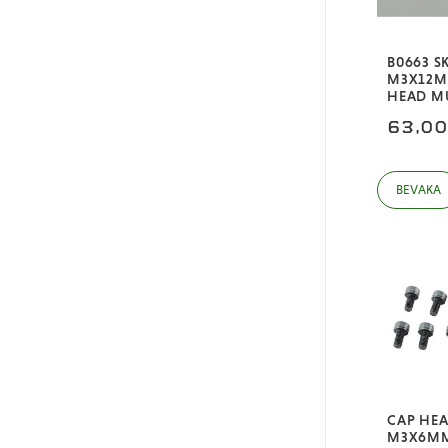
B0663 S
M3X12M
HEAD M
63,0
CAP HEA
M3X6M