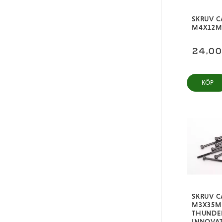
SKRUV C
M4X12MM
24,0
KÖP
SKRUV C
M3X35MM
THUNDE
INNOVA