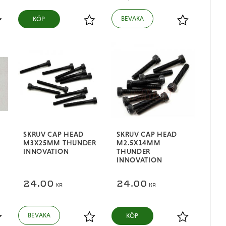
KÖP
ägg till i favoriter
Lägg till i favoriter
Lägg till i fa
SKRUV CAP HEAD
SKRUV CAP HEAD
M3X25MM THUNDER
M2.5X14MM
INNOVATION
THUNDER
INNOVATION
24,00
24,00
KR
KR
KÖP
ägg till i favoriter
Lägg till i favoriter
Lägg till i fa