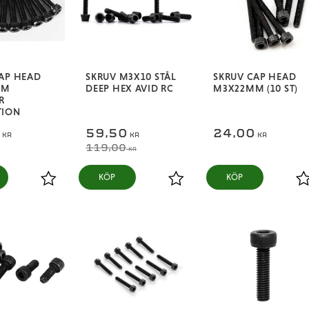
AP HEAD
SKRUV M3X10 STÅL
SKRUV CAP HEAD
MM
DEEP HEX AVID RC
M3X22MM (10 ST)
R
TION
0
59,50
24,00
KR
KR
KR
119,00
KR
KÖP
KÖP
Lägg till i favoriter
Lägg till i favoriter
L