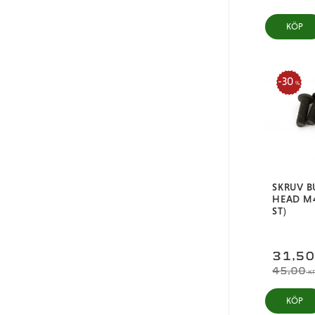
KÖP
30
%
SKRUV 
HEAD M
ST)
31,5
45,00
K
KÖP