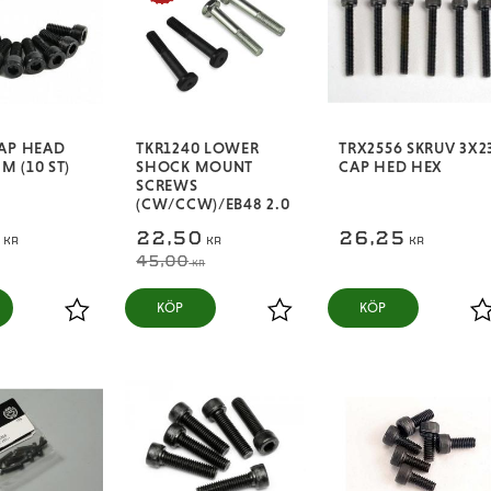
AP HEAD
TKR1240 LOWER
TRX2556 SKRUV 3X2
 (10 ST)
SHOCK MOUNT
CAP HED HEX
SCREWS
(CW/CCW)/EB48 2.0
0
22,50
26,25
KR
KR
KR
45,00
KR
KÖP
KÖP
Lägg till i favoriter
Lägg till i favoriter
L