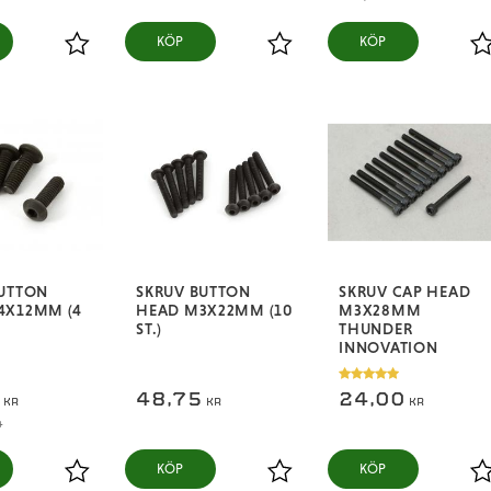
KÖP
KÖP
Lägg till i favoriter
Lägg till i favoriter
L
BUTTON
SKRUV BUTTON
SKRUV CAP HEAD
4X12MM (4
HEAD M3X22MM (10
M3X28MM
ST.)
THUNDER
INNOVATION
0
48,75
24,00
KR
KR
KR
R
KÖP
KÖP
Lägg till i favoriter
Lägg till i favoriter
L