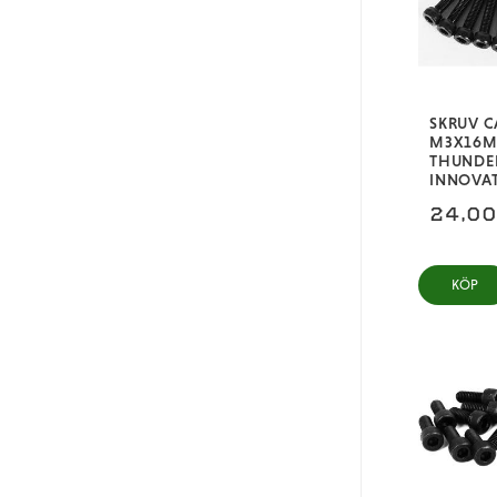
Mugen Seiki
Team Associated
Tekno
Tekno RC
SKRUV C
M3X16
Thunder Innovation
THUNDE
INNOVA
Traxxas
24,0
XLbearings
KÖP