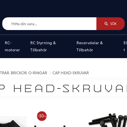
SÖK
RC-
RC Styrning &
Reservdelar &
E
motorer
Tillbehör
Tillbehör
t
TRAR. BRICKOR. O-RINGAR
CAP HEAD-SKRUVAR
P HEAD-SKRUVA
50
%