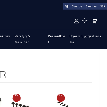
Sverige
Svenska
SEK
FAVORITER
KUNDVA
lektrisk
Verktyg &
Presentkor
Ugears Byggsatser i
Maskiner
t
Trä
R
40
40
%
%