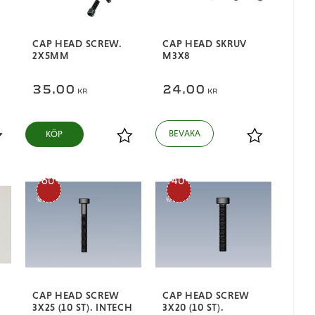
CAP HEAD SCREW.
CAP HEAD SKRUV
2X5MM
M3X8
35,00
24,00
KR
KR
KÖP
ägg till i favoriter
Lägg till i favoriter
Lägg till i fa
60
40
%
%
CAP HEAD SCREW
CAP HEAD SCREW
3X25 (10 ST). INTECH
3X20 (10 ST).