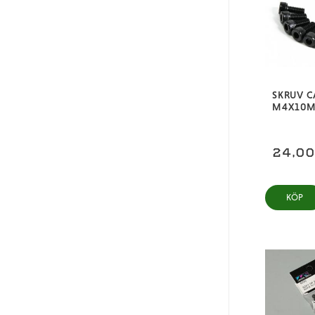
SKRUV C
M4X10MM
24,0
KÖP