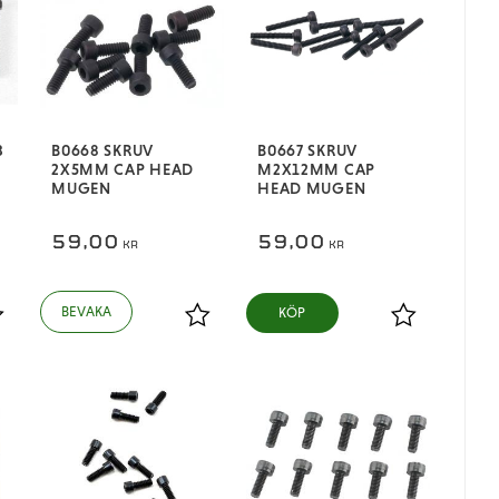
3
B0668 SKRUV
B0667 SKRUV
2X5MM CAP HEAD
M2X12MM CAP
MUGEN
HEAD MUGEN
59,00
59,00
KR
KR
KÖP
ägg till i favoriter
Lägg till i favoriter
Lägg till i fa