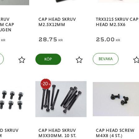
KRUV
CAP HEAD SKRUV
TRX3215 SKRUV CAP
M CAP
M2.5X12MM
HEAD M2.5X6
UGEN
0
28,75
25,00
KR
KR
KR
KÖP
Lägg till i favoriter
Lägg till i favoriter
L
20
%
D SKRUV
CAP HEAD SKRUV
CAP HEAD SCREW
M
M3X30MM. 10 ST.
M4X8 (4 ST.)