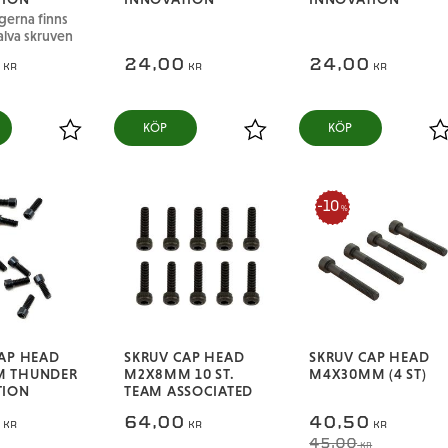
gerna finns
alva skruven
0
24,00
24,00
KR
KR
KR
KÖP
KÖP
Lägg till i favoriter
Lägg till i favoriter
L
10
%
AP HEAD
SKRUV CAP HEAD
SKRUV CAP HEAD
 THUNDER
M2X8MM 10 ST.
M4X30MM (4 ST)
TION
TEAM ASSOCIATED
0
64,00
40,50
KR
KR
KR
45,00
KR