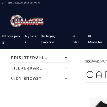
INFO@KULLAGERGROSSISTEN.SE
Utförsäljnin
Nyhete
Kullager,
RC-
RC-
g
r
Packbox
Bilar
Modeller
Prisintervall
SKRUVAR. MUT
9
85
Tillverkare
CA
ARRMA
Visa endast
AVID
Finns i lager
HongNor
Intech Racing