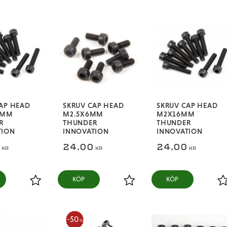
AP HEAD
SKRUV CAP HEAD
SKRUV CAP HEAD
2MM
M2.5X6MM
M2X16MM
R
THUNDER
THUNDER
TION
INNOVATION
INNOVATION
0
24,00
24,00
KR
KR
KR
KÖP
KÖP
Lägg till i favoriter
Lägg till i favoriter
L
50
%