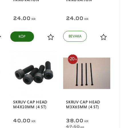
24,00
24,00
KR
KR
KÖP
ägg till i favoriter
Lägg till i favoriter
Lägg till i fa
20
%
SKRUV CAP HEAD
SKRUV CAP HEAD
M4X10MM (4 ST)
M3X65MM (4 ST)
40,00
38,00
KR
KR
47,50
KR