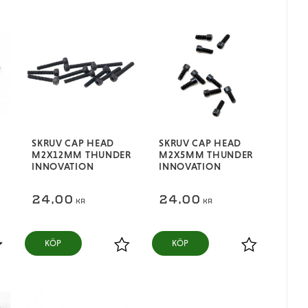
SKRUV CAP HEAD
SKRUV CAP HEAD
M2X12MM THUNDER
M2X5MM THUNDER
INNOVATION
INNOVATION
24,00
24,00
KR
KR
KÖP
KÖP
ägg till i favoriter
Lägg till i favoriter
Lägg till i fa