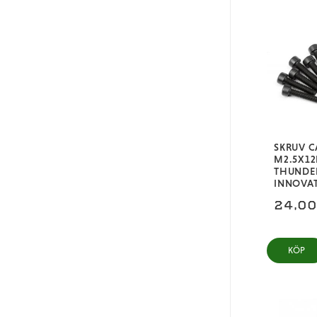
SKRUV C
M2.5X1
THUNDE
INNOVA
24,0
KÖP