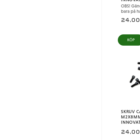
OBS! Gän
bara på h
24,0
KÖP
SKRUV C
M2X8MM
INNOVA
24,0