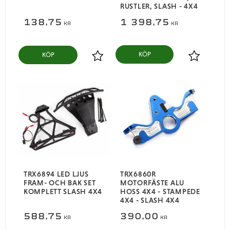
RUSTLER, SLASH - 4X4
138,75
1 398,75
KR
KR
KÖP
Lägg till i favoriter
Lägg till i
TRX6894 LED LJUS
TRX6860R
FRAM- OCH BAK SET
MOTORFÄSTE ALU
KOMPLETT SLASH 4X4
HOSS 4X4 - STAMPEDE
4X4 - SLASH 4X4
588,75
390,00
KR
KR