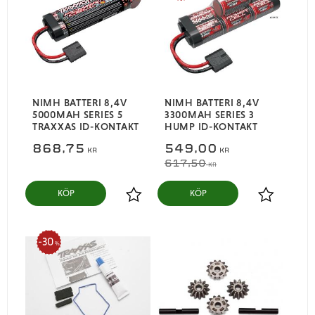
NIMH BATTERI 8,4V
NIMH BATTERI 8,4V
5000MAH SERIES 5
3300MAH SERIES 3
TRAXXAS ID-KONTAKT
HUMP ID-KONTAKT
868,75
549,00
KR
KR
617,50
KR
KÖP
KÖP
Lägg till i favoriter
Lägg till i
30
%