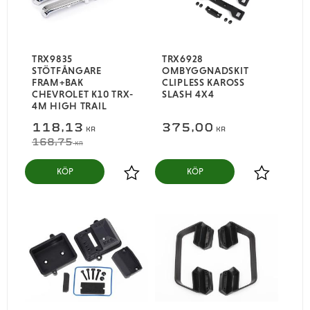
TRX9835
TRX6928
STÖTFÅNGARE
OMBYGGNADSKIT
FRAM+BAK
CLIPLESS KAROSS
CHEVROLET K10 TRX-
SLASH 4X4
4M HIGH TRAIL
118,13
375,00
KR
KR
168,75
KR
KÖP
KÖP
Lägg till i favoriter
Lägg till i