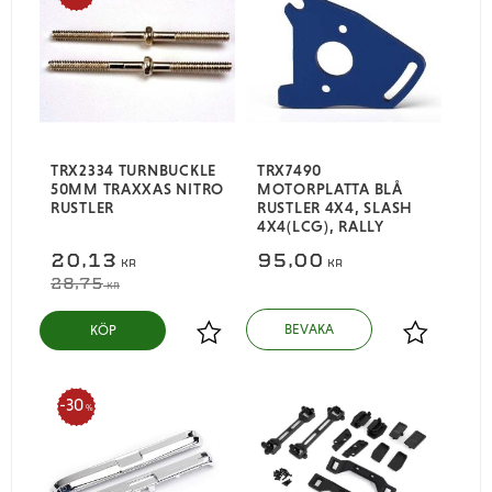
TRX2334 TURNBUCKLE
TRX7490
50MM TRAXXAS NITRO
MOTORPLATTA BLÅ
RUSTLER
RUSTLER 4X4, SLASH
4X4(LCG), RALLY
20,13
95,00
KR
KR
28,75
KR
KÖP
Lägg till i favoriter
Lägg till i
30
%