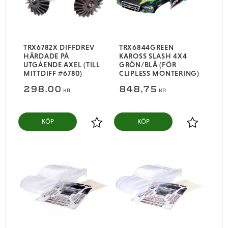
TRX6782X DIFFDREV
TRX6844GREEN
HÄRDADE PÅ
KAROSS SLASH 4X4
UTGÅENDE AXEL (TILL
GRÖN/BLÅ (FÖR
MITTDIFF #6780)
CLIPLESS MONTERING)
298,00
848,75
KR
KR
KÖP
KÖP
Lägg till i favoriter
Lägg till i