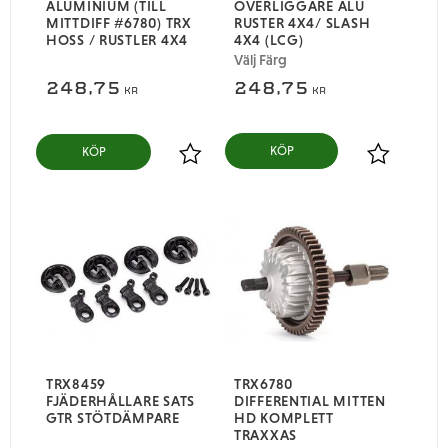
ALUMINIUM (TILL
ÖVERLIGGARE ALU
MITTDIFF #6780) TRX
RUSTER 4X4/ SLASH
HOSS / RUSTLER 4X4
4X4 (LCG)
Välj Färg
248,75
248,75
KR
KR
KÖP
Lägg till i favoriter
Lägg till i
TRX8459
TRX6780
FJÄDERHÅLLARE SATS
DIFFERENTIAL MITTEN
GTR STÖTDÄMPARE
HD KOMPLETT
TRAXXAS