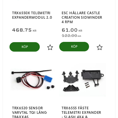
TRX6550X TELEMETRI
ESC HÅLLARE CASTLE
EXPANDERMODUL 2.0
CREATION SIDWINDER
4 RPM
468,75
61,00
KR
KR
122,00
KR
KÖP
Lägg till i favoriter
Lägg till i
TRX6520 SENSOR
TRX6555 FÄSTE
VARVTAL TQI LÅNG
TELEMETRI EXPANDER
TRAXXAS
- SLASH 4X4 &