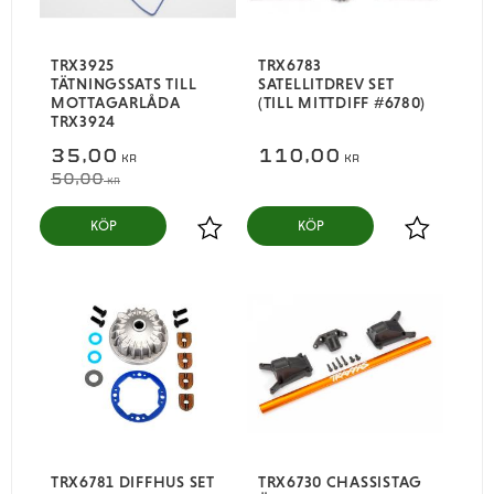
TRX3925
TRX6783
TÄTNINGSSATS TILL
SATELLITDREV SET
MOTTAGARLÅDA
(TILL MITTDIFF #6780)
TRX3924
35,00
110,00
KR
KR
50,00
KR
KÖP
KÖP
Lägg till i favoriter
Lägg till i
TRX6781 DIFFHUS SET
TRX6730 CHASSISTAG