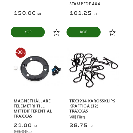
STAMPEDE 4X4
150,00
101,25
KR
KR
KÖP
KÖP
Lägg till i favoriter
Lägg till i
30
%
MAGNETHÅLLARE
TRX3934 KAROSSKLIPS
TELEMETRI TILL
KRAFTIGA (12)
MITTDIFFERENTIAL
TRAXXAS
TRAXXAS
Välj Färg
21,00
38,75
KR
KR
30,00
KR