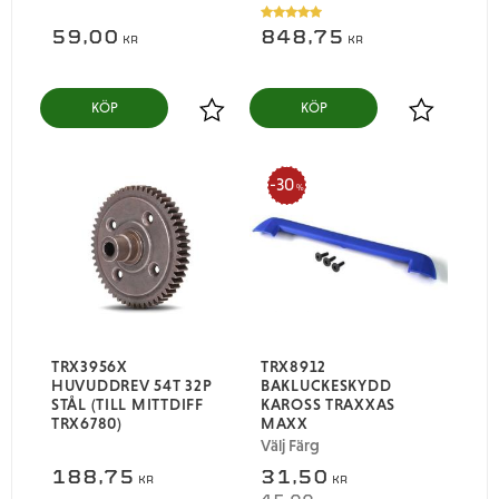
59,00
848,75
KR
KR
KÖP
KÖP
Lägg till i favoriter
Lägg till i
30
%
TRX3956X
TRX8912
HUVUDDREV 54T 32P
BAKLUCKESKYDD
STÅL (TILL MITTDIFF
KAROSS TRAXXAS
TRX6780)
MAXX
Välj Färg
188,75
31,50
KR
KR