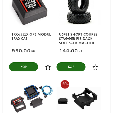
TRX6551X GPS MODUL
U6781 SHORT COURSE
TRAXXAS
STAGGER RIB DÄCK
SOFT SCHUMACHER
950,00
144,00
KR
KR
KÖP
KÖP
Lägg till i favoriter
Lägg till i
50
%