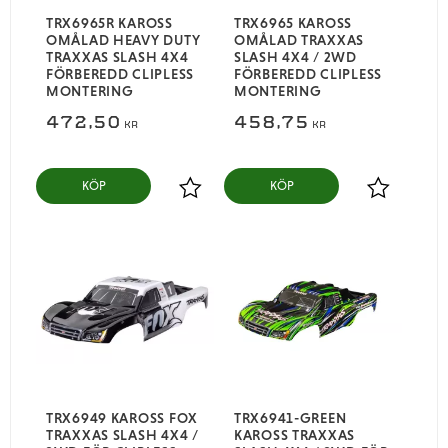
TRX6965R KAROSS
TRX6965 KAROSS
OMÅLAD HEAVY DUTY
OMÅLAD TRAXXAS
TRAXXAS SLASH 4X4
SLASH 4X4 / 2WD
FÖRBEREDD CLIPLESS
FÖRBEREDD CLIPLESS
MONTERING
MONTERING
472,50
458,75
KR
KR
KÖP
KÖP
Lägg till i favoriter
Lägg till i
TRX6949 KAROSS FOX
TRX6941-GREEN
TRAXXAS SLASH 4X4 /
KAROSS TRAXXAS