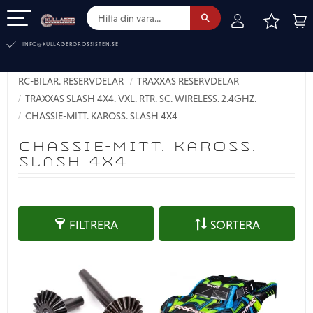
FAVOR
KUN
Meny
INFO@KULLAGERGROSSISTEN.SE
RC-BILAR. RESERVDELAR
TRAXXAS RESERVDELAR
TRAXXAS SLASH 4X4. VXL. RTR. SC. WIRELESS. 2.4GHZ.
CHASSIE-MITT. KAROSS. SLASH 4X4
CHASSIE-MITT. KAROSS.
SLASH 4X4
FILTRERA
SORTERA