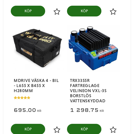
KÖP
KÖP
Lägg till i favoriter
Lägg till i
MDRIVE VÄSKA 4 - BIL
TRX3355R
- L655 X B455 X
FARTREGLAGE
H280MM
VELINEON VXL-3S
BORSTLÖS
VATTENSKYDDAD
695,00
1 298,75
KR
KR
KÖP
KÖP
Lägg till i favoriter
Lägg till i