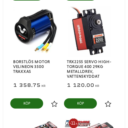
BORSTLÖS MOTOR
TRX2255 SERVO HIGH-
VELINEON 3500
TORQUE 400 29KG
TRAXXAS
METALLDREV,
VATTENSKYDDAT
1 358,75
1 120,00
KR
KR
KÖP
KÖP
Lägg till i favoriter
Lägg till i
11
%