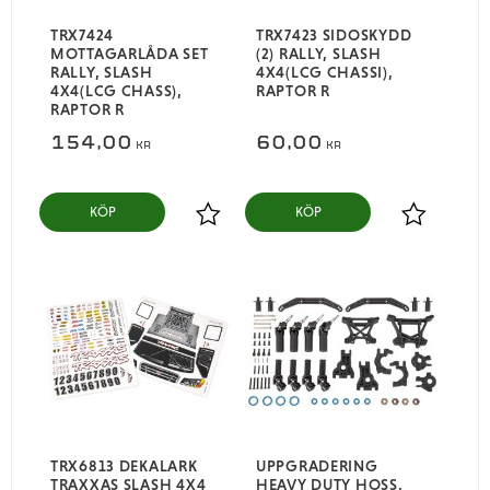
TRX7424
TRX7423 SIDOSKYDD
MOTTAGARLÅDA SET
(2) RALLY, SLASH
RALLY, SLASH
4X4(LCG CHASSI),
4X4(LCG CHASS),
RAPTOR R
RAPTOR R
154,00
60,00
KR
KR
KÖP
KÖP
Lägg till i favoriter
Lägg till i
TRX6813 DEKALARK
UPPGRADERING
TRAXXAS SLASH 4X4
HEAVY DUTY HOSS,