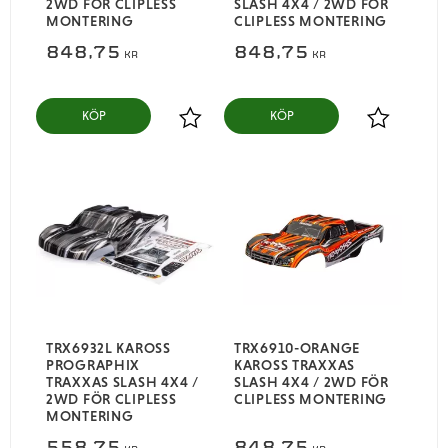
2WD FÖR CLIPLESS
SLASH 4X4 / 2WD FÖR
MONTERING
CLIPLESS MONTERING
848,75
848,75
KR
KR
KÖP
KÖP
Lägg till i favoriter
Lägg till i
​TRX6932L KAROSS
TRX6910-ORANGE
PROGRAPHIX
KAROSS TRAXXAS
TRAXXAS SLASH 4X4 /
SLASH 4X4 / 2WD FÖR
2WD FÖR CLIPLESS
CLIPLESS MONTERING
MONTERING
558,75
848,75