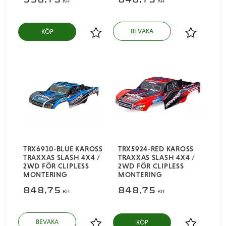
KR
KR
KÖP
Lägg till i favoriter
Lägg till i
TRX6910-BLUE KAROSS
TRX5924-RED KAROSS
TRAXXAS SLASH 4X4 /
TRAXXAS SLASH 4X4 /
2WD FÖR CLIPLESS
2WD FÖR CLIPLESS
MONTERING
MONTERING
848,75
848,75
KR
KR
KÖP