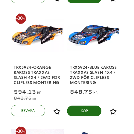
Lägg till i favoriter
Lägg till i
30
%
TRX5924-ORANGE
TRX5924-BLUE KAROSS
KAROSS TRAXXAS
TRAXXAS SLASH 4X4 /
SLASH 4X4 / 2WD FÖR
2WD FÖR CLIPLESS
CLIPLESS MONTERING
MONTERING
594,13
848,75
KR
KR
848,75
KR
KÖP
Lägg till i favoriter
Lägg till i
30
%