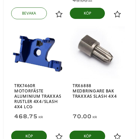
45,00
KR
Lägg till i favoriter
Lägg till i
TRX7460R
TRX6888
MOTORFÄSTE
MEDBRINGARE BAK
ALUMINIUM TRAXXAS
TRAXXAS SLASH 4X4
RUSTLER 4X4/SLASH
4X4 LCG
468,75
70,00
KR
KR
KÖP
KÖP