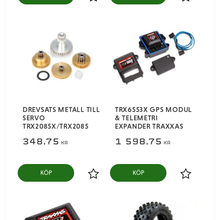
Lägg till i favoriter
Lägg till i
DREVSATS METALL TILL
TRX6553X GPS MODUL
SERVO
& TELEMETRI
TRX2085X/TRX2085
EXPANDER TRAXXAS
348,75
1 598,75
KR
KR
KÖP
KÖP
Lägg till i favoriter
Lägg till i