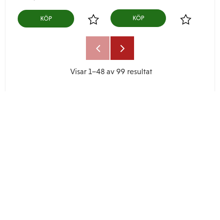
KÖP
Lägg till i favoriter
Lägg till i
Visar
1–
48
av
99
resultat