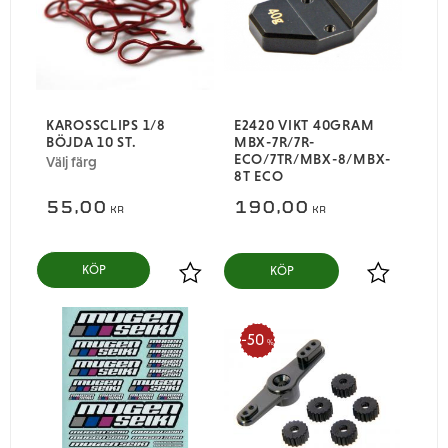
KAROSSCLIPS 1/8
E2420 VIKT 40GRAM
BÖJDA 10 ST.
MBX-7R/7R-
ECO/7TR/MBX-8/MBX-
Välj färg
8T ECO
55,00
190,00
KR
KR
KÖP
Lägg till i favoriter
Lägg till i
50
%