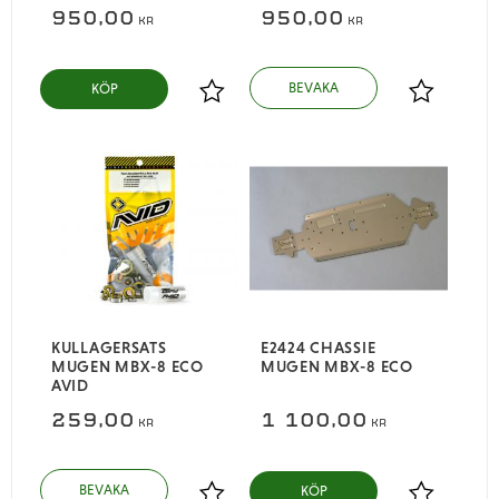
950,00
950,00
KR
KR
KÖP
Lägg till i favoriter
Lägg till i
KULLAGERSATS
E2424 CHASSIE
MUGEN MBX-8 ECO
MUGEN MBX-8 ECO
AVID
259,00
1 100,00
KR
KR
KÖP