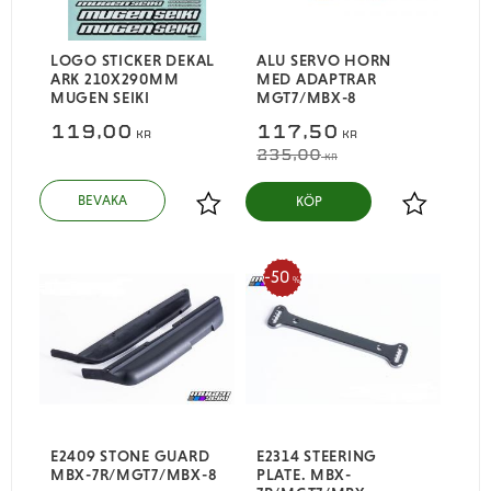
LOGO STICKER DEKAL
ALU SERVO HORN
ARK 210X290MM
MED ADAPTRAR
MUGEN SEIKI
MGT7/MBX-8
119,00
117,50
KR
KR
235,00
KR
KÖP
Lägg till i favoriter
Lägg till i
50
%
E2409 STONE GUARD
E2314 STEERING
MBX-7R/MGT7/MBX-8
PLATE. MBX-