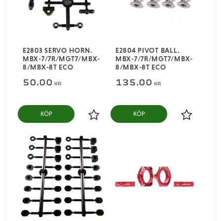
E2803 SERVO HORN.
E2804 PIVOT BALL.
MBX-7/7R/MGT7/MBX-
MBX-7/7R/MGT7/MBX-
8/MBX-8T ECO
8/MBX-8T ECO
50,00
135,00
KR
KR
KÖP
KÖP
Lägg till i favoriter
Lägg till i