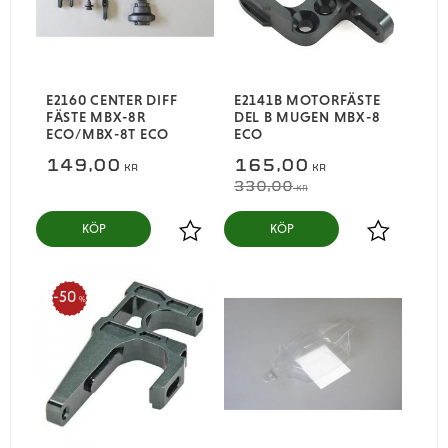
E2160 CENTER DIFF
E2141B MOTORFÄSTE
FÄSTE MBX-8R
DEL B MUGEN MBX-8
ECO/MBX-8T ECO
ECO
149,00
165,00
KR
KR
330,00
KR
KÖP
KÖP
Lägg till i favoriter
Lägg till i
50
%