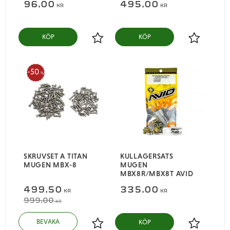
96,00
495,00
KR
KR
KÖP
KÖP
Lägg till i favoriter
Lägg till i
50
%
SKRUVSET A TITAN
KULLAGERSATS
MUGEN MBX-8
MUGEN
MBX8R/MBX8T AVID
499,50
335,00
KR
KR
999,00
KR
KÖP
Lägg till i favoriter
Lägg till i