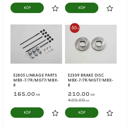
KÖP
KÖP
Lägg till i favoriter
Lägg till i
50
%
E2805 LINKAGE PARTS
E2309 BRAKE DISC
MBX-7/7R/MGT7/MBX-
MBX-7/7R/MGT7/MBX-
8
8
165,00
210,00
KR
KR
420,00
KR
KÖP
KÖP
Lägg till i favoriter
Lägg till i