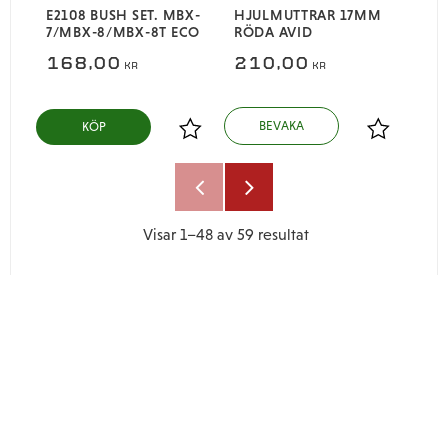
E2108 BUSH SET. MBX-
HJULMUTTRAR 17MM
7/MBX-8/MBX-8T ECO
RÖDA AVID
168,00
210,00
KR
KR
KÖP
Lägg till i favoriter
Lägg till i
Visar
1–
48
av
59
resultat