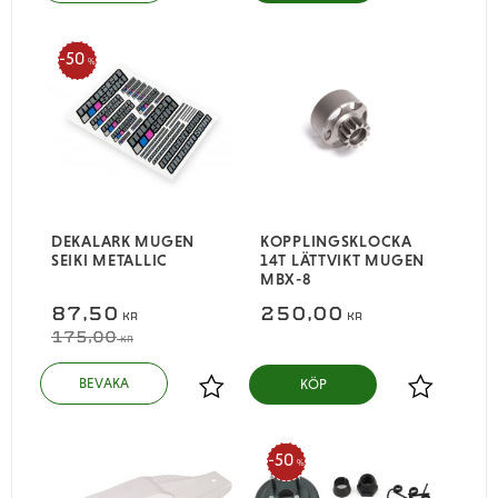
50
%
DEKALARK MUGEN
KOPPLINGSKLOCKA
SEIKI METALLIC
14T LÄTTVIKT MUGEN
MBX-8
87,50
250,00
KR
KR
175,00
KR
KÖP
Lägg till i favoriter
Lägg till i
50
%