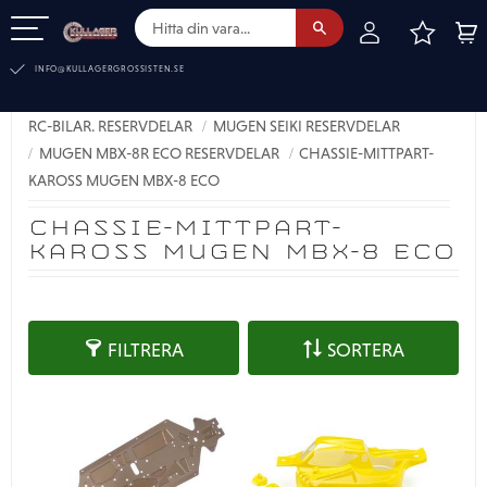
FAVOR
KUN
Meny
INFO@KULLAGERGROSSISTEN.SE
TEL:
010-519 00 30
RC-BILAR. RESERVDELAR
MUGEN SEIKI RESERVDELAR
MUGEN MBX-8R ECO RESERVDELAR
CHASSIE-MITTPART-
KAROSS MUGEN MBX-8 ECO
CHASSIE-MITTPART-
KAROSS MUGEN MBX-8 ECO
FILTRERA
SORTERA