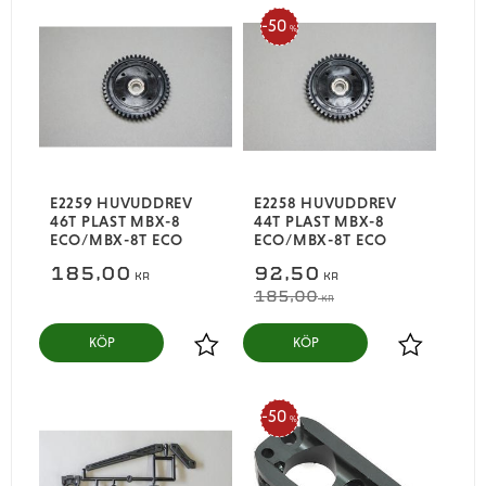
50
%
E2259 HUVUDDREV
E2258 HUVUDDREV
46T PLAST MBX-8
44T PLAST MBX-8
ECO/MBX-8T ECO
ECO/MBX-8T ECO
185,00
92,50
KR
KR
185,00
KR
KÖP
KÖP
Lägg till i favoriter
Lägg till i
50
%