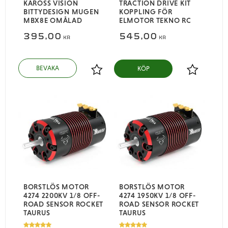
KAROSS VISION
TRACTION DRIVE KIT
BITTYDESIGN MUGEN
KOPPLING FÖR
MBX8E OMÅLAD
ELMOTOR TEKNO RC
395,00
545,00
KR
KR
KÖP
Lägg till i favoriter
Lägg till i
BORSTLÖS MOTOR
BORSTLÖS MOTOR
4274 2200KV 1/8 OFF-
4274 1950KV 1/8 OFF-
ROAD SENSOR ROCKET
ROAD SENSOR ROCKET
TAURUS
TAURUS