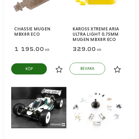
CHASSIE MUGEN
KAROSS XTREME ARIA
MBX8R ECO
ULTRA LIGHT 0.75MM
MUGEN MBX8R ECO
1 195,00
329,00
KR
KR
KÖP
Lägg till i favoriter
Lägg till i