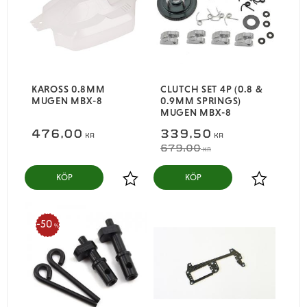
KAROSS 0.8MM
CLUTCH SET 4P (0.8 &
MUGEN MBX-8
0.9MM SPRINGS)
MUGEN MBX-8
476,00
339,50
KR
KR
679,00
KR
KÖP
KÖP
Lägg till i favoriter
Lägg till i
50
%