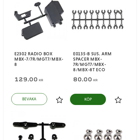
E2302 RADIO BOX
E0135-B SUS. ARM
MBX-7/7R/MGT7/MBX-
SPACER MBX-
8
7R/MGT7/MBX-
8/MBX-8T ECO
129,00
80,00
KR
KR
KÖP
Lägg till i favoriter
Lägg till i