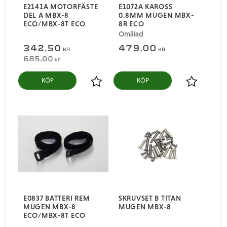
E2141A MOTORFÄSTE
E1072A KAROSS
DEL A MBX-8
0.8MM MUGEN MBX-
ECO/MBX-8T ECO
8R ECO
Omålad
342,50
479,00
KR
KR
685,00
KR
KÖP
KÖP
Lägg till i favoriter
Lägg till i
E0837 BATTERI REM
SKRUVSET B TITAN
MUGEN MBX-8
MUGEN MBX-8
ECO/MBX-8T ECO