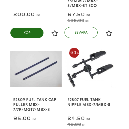
7R/MGT7/MBX-
8/MBX-8T ECO
200,00
67,50
KR
KR
135,00
KR
KÖP
Lägg till i favoriter
Lägg till i
50
%
E2809 FUEL TANK CAP
E2807 FUEL TANK
PULLER MBX-
NIPPLE MBX-7/MBX-8
7/7R/MGT7/MBX-8
95,00
24,50
KR
KR
49,00
KR