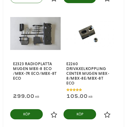
Lägg till i favoriter
Lägg till i
E2323 RADIOPLATTA
E2260
MUGEN MBX-8 ECO
DRIVAXELKOPPLING
/MBX-7R ECO/MBX-8T
CENTER MUGEN MBX-
ECO
8/MBX-8E/MBX-8T
ECO
299,00
105,00
KR
KR
KÖP
KÖP
Lägg till i favoriter
Lägg till i