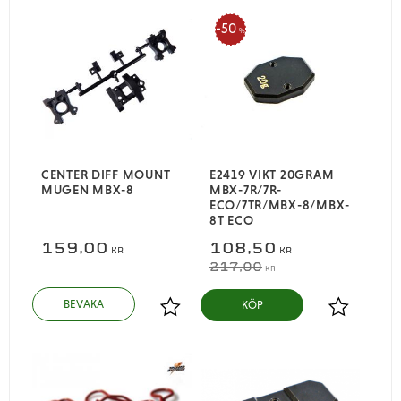
50
%
CENTER DIFF MOUNT
E2419 VIKT 20GRAM
MUGEN MBX-8
MBX-7R/7R-
ECO/7TR/MBX-8/MBX-
8T ECO
159,00
108,50
KR
KR
217,00
KR
KÖP
Lägg till i favoriter
Lägg till i