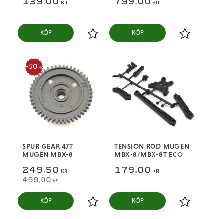
139,00
799,00
KR
KR
KÖP
KÖP
Lägg till i favoriter
Lägg till i
50
%
SPUR GEAR 47T
TENSION ROD MUGEN
MUGEN MBX-8
MBX-8/MBX-8T ECO
249,50
179,00
KR
KR
499,00
KR
KÖP
KÖP
Lägg till i favoriter
Lägg till i