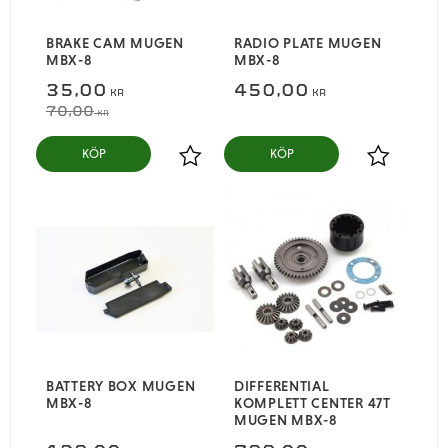
BRAKE CAM MUGEN
RADIO PLATE MUGEN
MBX-8
MBX-8
35,00
450,00
KR
KR
70,00
KR
KÖP
KÖP
Lägg till i favoriter
Lägg till i
BATTERY BOX MUGEN
DIFFERENTIAL
MBX-8
KOMPLETT CENTER 47T
MUGEN MBX-8