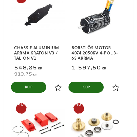
%
CHASSIE ALUMINIUM
BORSTLÖS MOTOR
ARRMA KRATON V3 /
4074 2050KV 4-POL 3-
TALION V1
6S ARRMA
548,25
1 597,50
KR
KR
913,75
KR
KÖP
KÖP
Lägg till i favoriter
Lägg till i
40
40
%
%