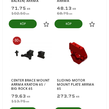
BALKEN) ARRMA
ARRMA
71,75
48,13
KR
KR
102,50
68,75
KR
KR
KÖP
KÖP
Lägg till i favoriter
Lägg till i
30
%
CENTER BRACE MOUNT
SLIDING MOTOR
ARRMA KRATON 6S /
MOUNT PLATE ARRMA
BIG ROCK 6S
6S
79,63
273,75
KR
KR
113,75
KR