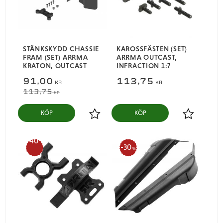
STÄNKSKYDD CHASSIE
KAROSSFÄSTEN (SET)
FRAM (SET) ARRMA
ARRMA OUTCAST,
KRATON, OUTCAST
INFRACTION 1:7​
91,00
113,75
KR
KR
113,75
KR
KÖP
KÖP
Lägg till i favoriter
Lägg till i
40
30
%
%