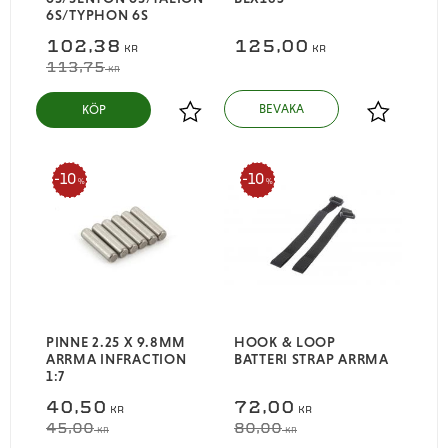
6S/TYPHON 6S
102,38
125,00
KR
KR
113,75
KR
KÖP
Lägg till i favoriter
Lägg till i
10
10
%
%
PINNE 2.25 X 9.8MM
HOOK & LOOP
ARRMA INFRACTION
BATTERI STRAP ARRMA
1:7​
40,50
72,00
KR
KR
45,00
80,00
KR
KR