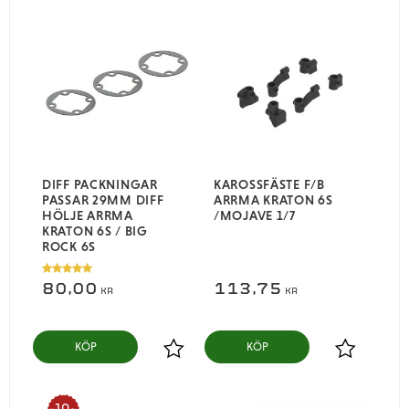
DIFF PACKNINGAR
KAROSSFÄSTE F/B
PASSAR 29MM DIFF
ARRMA KRATON 6S
HÖLJE ARRMA
/MOJAVE 1/7
KRATON 6S / BIG
ROCK 6S
80,00
113,75
KR
KR
KÖP
KÖP
Lägg till i favoriter
Lägg till i
10