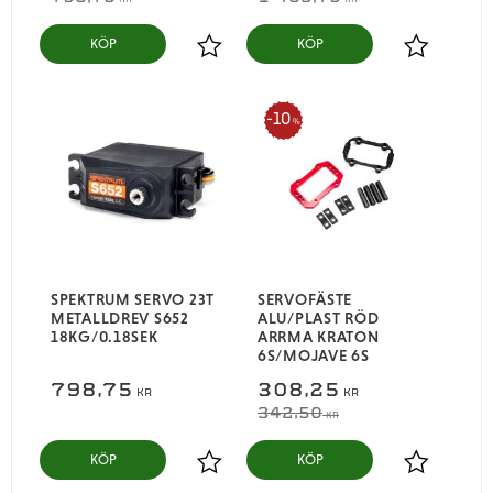
KÖP
KÖP
Lägg till i favoriter
Lägg till i
10
%
SPEKTRUM SERVO 23T
SERVOFÄSTE
METALLDREV S652
ALU/PLAST RÖD
18KG/0.18SEK
ARRMA KRATON
6S/MOJAVE 6S
798,75
308,25
KR
KR
342,50
KR
KÖP
KÖP
Lägg till i favoriter
Lägg till i