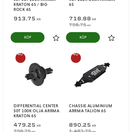
KRATON 6S / BIG
6S
ROCK 6S
913,75
718,88
KR
KR
798,75
KR
KÖP
KÖP
Lägg till i favoriter
Lägg till i
40
40
%
%
DIFFERENTIAL CENTER
CHASSIE ALUMINIUM
50T 100K OLJA ARRMA
ARRMA TALION 6S
KRATON 6S
479,25
890,25
KR
KR
798,75
1 483,75
KR
KR