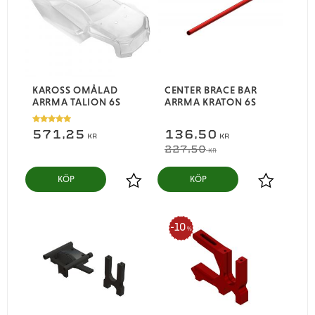
KAROSS OMÅLAD
CENTER BRACE BAR
ARRMA TALION 6S
ARRMA KRATON 6S
571,25
136,50
KR
KR
227,50
KR
KÖP
KÖP
Lägg till i favoriter
Lägg till i
10
%