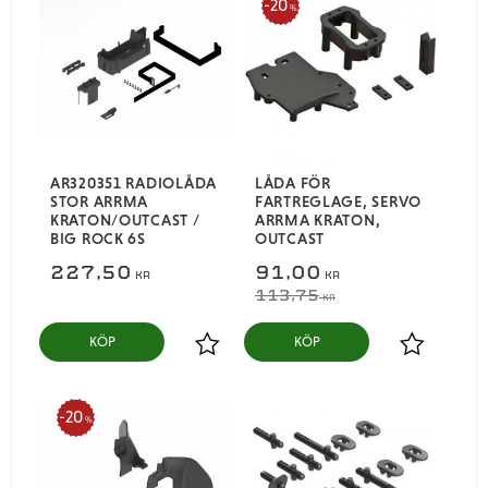
20
%
AR320351 RADIOLÅDA
LÅDA FÖR
STOR ARRMA
FARTREGLAGE, SERVO
KRATON/OUTCAST /
ARRMA KRATON,
BIG ROCK 6S
OUTCAST
227,50
91,00
KR
KR
113,75
KR
KÖP
KÖP
Lägg till i favoriter
Lägg till i
20
%