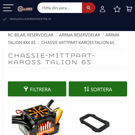
FAVOR
KUN
Meny
INFO@KULLAGERGROSSISTEN.SE
RC-BILAR. RESERVDELAR
ARRMA RESERVDELAR
ARRMA
TALION 4X4 6S
CHASSIE-MITTPART-KAROSS TALION 6S
CHASSIE-MITTPART-
KAROSS TALION 6S
FILTRERA
SORTERA