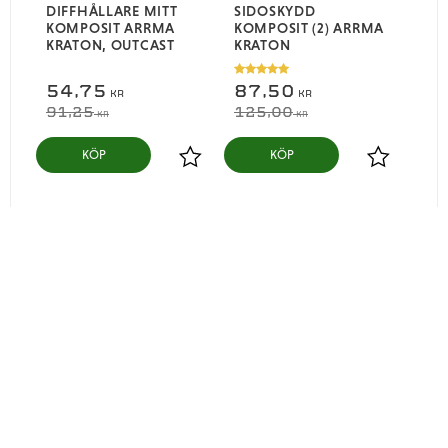
DIFFHÅLLARE MITT
SIDOSKYDD
KOMPOSIT ARRMA
KOMPOSIT (2) ARRMA
KRATON, OUTCAST
KRATON
54,75
87,50
KR
KR
91,25
125,00
KR
KR
KÖP
KÖP
Lägg till i favoriter
Lägg till i