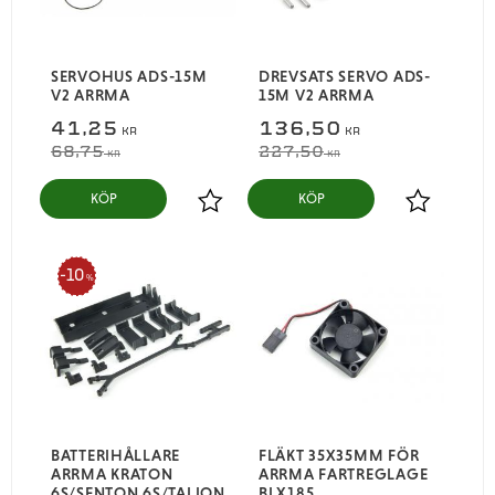
SERVOHUS ADS-15M
DREVSATS SERVO ADS-
V2 ARRMA
15M V2 ARRMA
41,25
136,50
KR
KR
68,75
227,50
KR
KR
KÖP
KÖP
Lägg till i favoriter
Lägg till i
10
%
BATTERIHÅLLARE
FLÄKT 35X35MM FÖR
ARRMA KRATON
ARRMA FARTREGLAGE
6S/SENTON 6S/TALION
BLX185