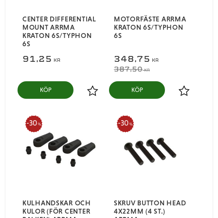
CENTER DIFFERENTIAL
MOTORFÄSTE ARRMA
MOUNT ARRMA
KRATON 6S/TYPHON
KRATON 6S/TYPHON
6S
6S
91,25
348,75
KR
KR
387,50
KR
KÖP
KÖP
Lägg till i favoriter
Lägg till i
30
30
%
%
KULHANDSKAR OCH
SKRUV BUTTON HEAD
KULOR (FÖR CENTER
4X22MM (4 ST.)