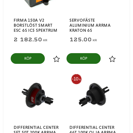
FIRMA 150A V2
SERVOFÄSTE
BORSTLÖST SMART
ALUMINIUM ARRMA
ESC 6S IC5 SPEKTRUM
KRATON 6S
2 182,50
125,00
KR
KR
KÖP
KÖP
Lägg till i favoriter
Lägg till i
10
%
DIFFERENTIAL CENTER
DIFFERENTIAL CENTER
SET 50T 200K ARRMA
46T 100K OLJA ARRMA