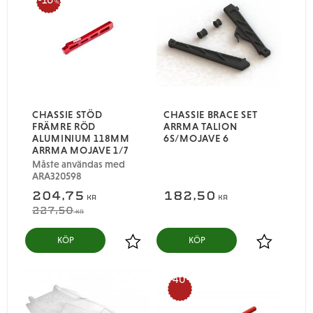
%
CHASSIE STÖD
CHASSIE BRACE SET
FRÄMRE RÖD
ARRMA TALION
ALUMINIUM 118MM
6S/MOJAVE 6
ARRMA MOJAVE 1/7
Måste användas med
ARA320598
204,75
182,50
KR
KR
227,50
KR
KÖP
KÖP
Lägg till i favoriter
Lägg till i
40
%