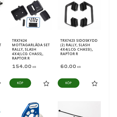
TRX7424
TRX7423 SIDOSKYDD
T
MOTTAGARLÅDA SET
(2) RALLY, SLASH
RALLY, SLASH
4X4(LCG CHASSI),
4X4(LCG CHASS),
RAPTOR R
RAPTOR R
154,00
60,00
KR
KR
KÖP
KÖP
ägg till i favoriter
Lägg till i favoriter
Lägg till i fa