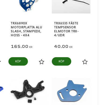
TRX6890X
TRX6535 FÄSTE
MOTORPLATTA ALU
TEMPSENSOR
SLASH, STAMPEDE,
ELMOTOR TRX-
HOSS - 4X4
4/UDR
165,00
40,00
KR
KR
KÖP
KÖP
ägg till i favoriter
Lägg till i favoriter
Lägg till i fa