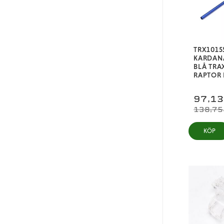
TRX1015
KARDAN
BLÅ TRA
RAPTOR 
97,1
138,75
KÖP