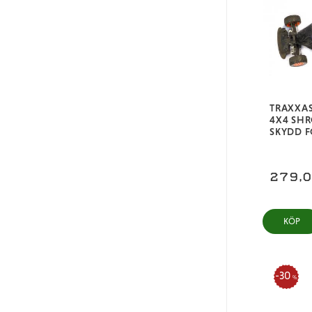
TRAXXAS
4X4 SH
SKYDD F
279,
KÖP
30
%