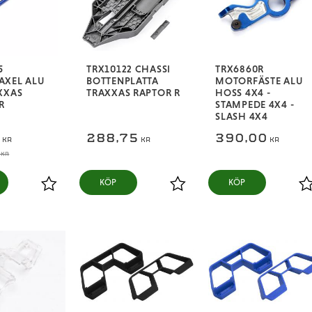
5
TRX10122 CHASSI
TRX6860R
AXEL ALU
BOTTENPLATTA
MOTORFÄSTE ALU
XXAS
TRAXXAS RAPTOR R
HOSS 4X4 -
R
STAMPEDE 4X4 -
SLASH 4X4
3
288,75
390,00
KR
KR
KR
KR
KÖP
KÖP
Lägg till i favoriter
Lägg till i favoriter
L