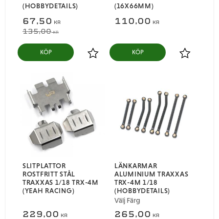
(HOBBYDETAILS)
(16X66MM)
67,50
110,00
KR
KR
135,00
KR
KÖP
KÖP
Lägg till i favoriter
Lägg till i
SLITPLATTOR
LÄNKARMAR
ROSTFRITT STÅL
ALUMINIUM TRAXXAS
TRAXXAS 1/18 TRX-4M
TRX-4M 1/18
(YEAH RACING)
(HOBBYDETAILS)
Välj Färg
229,00
265,00
KR
KR