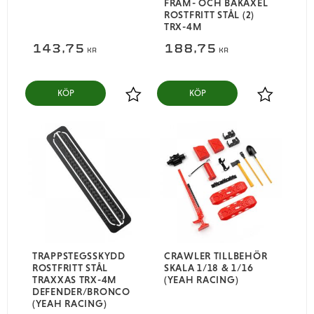
FRAM- OCH BAKAXEL
ROSTFRITT STÅL (2)
TRX-4M
143,75
188,75
KR
KR
KÖP
KÖP
Lägg till i favoriter
Lägg till i
TRAPPSTEGSSKYDD
CRAWLER TILLBEHÖR
ROSTFRITT STÅL
SKALA 1/18 & 1/16
TRAXXAS TRX-4M
(YEAH RACING)
DEFENDER/BRONCO
(YEAH RACING)