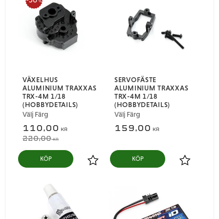
%
VÄXELHUS
SERVOFÄSTE
ALUMINIUM TRAXXAS
ALUMINIUM TRAXXAS
TRX-4M 1/18
TRX-4M 1/18
(HOBBYDETAILS)
(HOBBYDETAILS)
Välj Färg
Välj Färg
110,00
159,00
KR
KR
220,00
KR
Lägg till i favoriter
Lägg till i