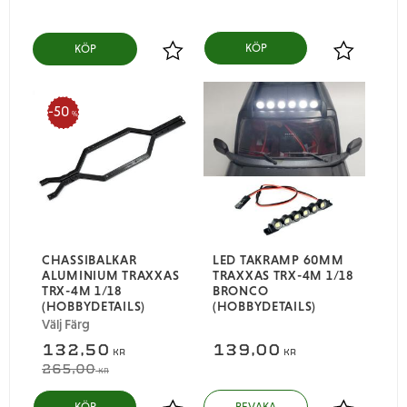
KÖP
Lägg till i favoriter
Lägg till i
50
%
CHASSIBALKAR
LED TAKRAMP 60MM
ALUMINIUM TRAXXAS
TRAXXAS TRX-4M 1/18
TRX-4M 1/18
BRONCO
(HOBBYDETAILS)
(HOBBYDETAILS)
Välj Färg
132,50
139,00
KR
KR
265,00
KR