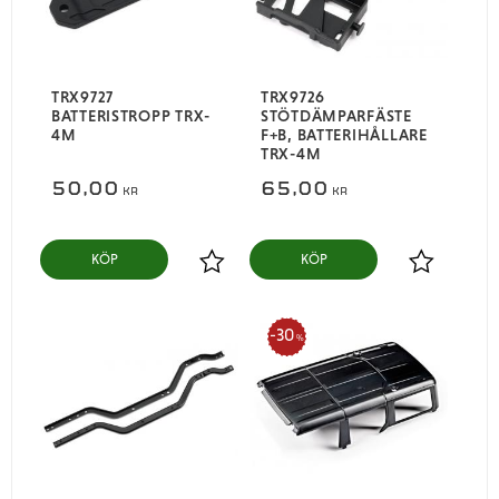
TRX9727
TRX9726
BATTERISTROPP TRX-
STÖTDÄMPARFÄSTE
4M
F+B, BATTERIHÅLLARE
TRX-4M
50,00
65,00
KR
KR
KÖP
KÖP
Lägg till i favoriter
Lägg till i
30
%