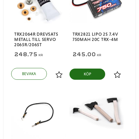
TRX2064R DREVSATS
TRX2821 LIPO 2S 7.4V
METALL TILL SERVO
750MAH 20C TRX-4M
2065R/2065T
248,75
245,00
KR
KR
KÖP
Lägg till i favoriter
Lägg till i