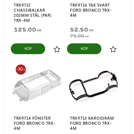
TRX9722
TRX9716 TAK SVART
CHASSIBALKAR
FORD BRONCO TRX-
202MM STÅL (PAR)
4M
TRX-4M
125,00
52,50
KR
KR
75,00
KR
KÖP
KÖP
Lägg till i favoriter
Lägg till i
30
%
TRX9714 FÖNSTER
TRX9713 KAROSSRAM
FORD BRONCO TRX-
FORD BRONCO TRX-
4M
4M