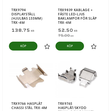
TRX9794
TRX9839 KABLAGE +
DISPLAYSTÄLL
FÄSTE LED-LJUS
(HJULBAS 155MM)
BAKLAMPOR FÖR SLÄP
TRX-4M
TRX-4M
138,75
52,50
KR
KR
75,00
KR
KÖP
KÖP
Lägg till i favoriter
Lägg till i
TRX9766 HASPLÅT
TRX9765
CHASSI STÅL TRX-4M
HASPLÅT/SKYDD