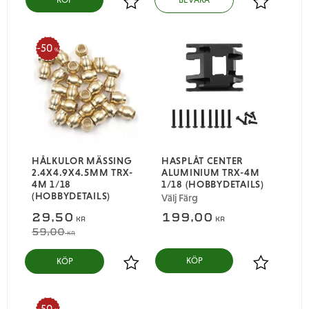
Lägg till i favoriter
Lägg till i
50
%
HÅLKULOR MÄSSING
HASPLÅT CENTER
2.4X4.9X4.5MM TRX-
ALUMINIUM TRX-4M
4M 1/18
1/18 (HOBBYDETAILS)
(HOBBYDETAILS)
Välj Färg
29,50
199,00
KR
KR
59,00
KR
KÖP
Lägg till i favoriter
Lägg till i
50