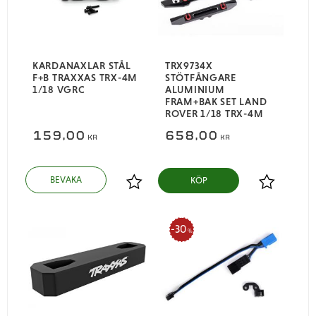
KARDANAXLAR STÅL
TRX9734X
F+B TRAXXAS TRX-4M
STÖTFÅNGARE
1/18 VGRC
ALUMINIUM
FRAM+BAK SET LAND
ROVER 1/18 TRX-4M
159,00
658,00
KR
KR
KÖP
Lägg till i favoriter
Lägg till i
30
%