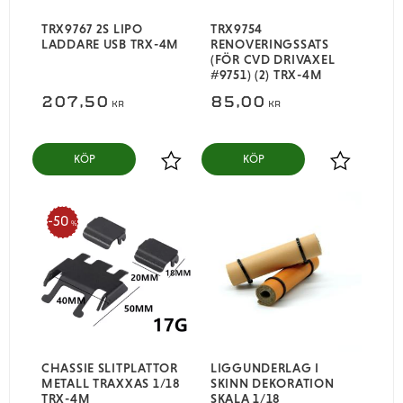
TRX9767 2S LIPO
TRX9754
LADDARE USB TRX-4M
RENOVERINGSSATS
(FÖR CVD DRIVAXEL
#9751) (2) TRX-4M
207,50
85,00
KR
KR
KÖP
KÖP
Lägg till i favoriter
Lägg till i
50
%
CHASSIE SLITPLATTOR
LIGGUNDERLAG I
METALL TRAXXAS 1/18
SKINN DEKORATION
TRX-4M
SKALA 1/18