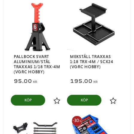
PALLBOCK SVART
MEKSTÄLL TRAXXAS
ALUMINIUM/STÅL
1:18 TRX-4M / SCX24
TRAXXAS 1/18 TRX-4M
(VGRC HOBBY)
(VGRC HOBBY)
95,00
195,00
KR
KR
KÖP
KÖP
Lägg till i favoriter
Lägg till i
30
%