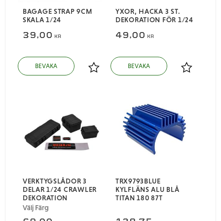
BAGAGE STRAP 9CM
YXOR, HACKA 3 ST.
SKALA 1/24
DEKORATION FÖR 1/24
39,00
49,00
KR
KR
Lägg till i favoriter
Lägg till i
VERKTYGSLÅDOR 3
TRX9793BLUE
DELAR 1/24 CRAWLER
KYLFLÄNS ALU BLÅ
DEKORATION
TITAN 180 87T
Välj Färg