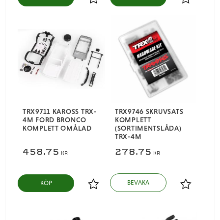
Lägg till i favoriter
Lägg till i
TRX9711 KAROSS TRX-
TRX9746 SKRUVSATS
4M FORD BRONCO
KOMPLETT
KOMPLETT OMÅLAD
(SORTIMENTSLÅDA)
TRX-4M
458,75
278,75
KR
KR
KÖP
Lägg till i favoriter
Lägg till i