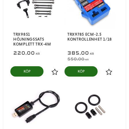
TRX9851
TRX9785 ECM-2.5
HÖJNINGSSATS
KONTROLLENHET 1/18
KOMPLETT TRX-4M
220,00
385,00
KR
KR
550,00
KR
KÖP
KÖP
Lägg till i favoriter
Lägg till i