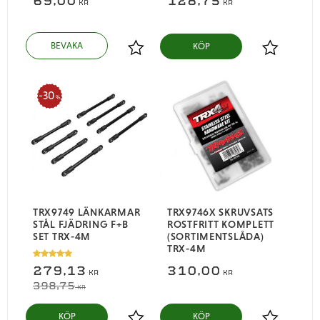
69,00
128,75
KR
KR
KÖP
Lägg till i favoriter
Lägg till i
30
%
TRX9749 LÄNKARMAR
TRX9746X SKRUVSATS
STÅL FJÄDRING F+B
ROSTFRITT KOMPLETT
SET TRX-4M
(SORTIMENTSLÅDA)
TRX-4M
279,13
310,00
KR
KR
398,75
KR
KÖP
KÖP