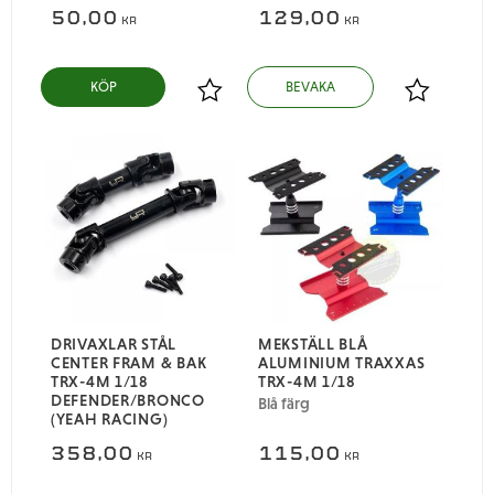
50,00
129,00
KR
KR
Lägg till i favoriter
Lägg till i
DRIVAXLAR STÅL
MEKSTÄLL BLÅ
CENTER FRAM & BAK
ALUMINIUM TRAXXAS
TRX-4M 1/18
TRX-4M 1/18
DEFENDER/BRONCO
Blå färg
(YEAH RACING)
358,00
115,00
KR
KR