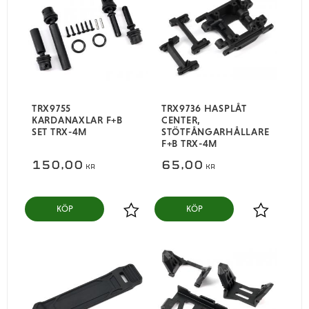
TRX9755
TRX9736 HASPLÅT
KARDANAXLAR F+B
CENTER,
SET TRX-4M
STÖTFÅNGARHÅLLARE
F+B TRX-4M
150,00
65,00
KR
KR
KÖP
KÖP
Lägg till i favoriter
Lägg till i