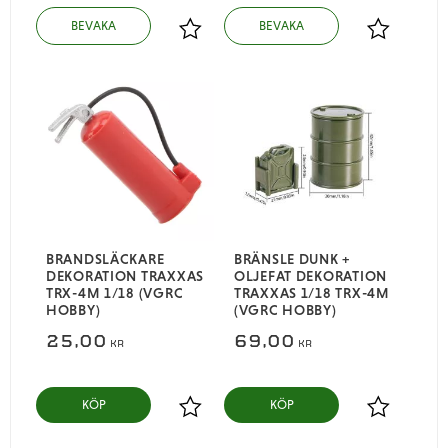
Lägg till i favoriter
Lägg till i
BRANDSLÄCKARE
BRÄNSLE DUNK +
DEKORATION TRAXXAS
OLJEFAT DEKORATION
TRX-4M 1/18 (VGRC
TRAXXAS 1/18 TRX-4M
HOBBY)
(VGRC HOBBY)
25,00
69,00
KR
KR
KÖP
KÖP
Lägg till i favoriter
Lägg till i