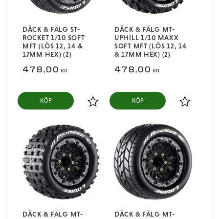
DÄCK & FÄLG ST-
DÄCK & FÄLG MT-
ROCKET 1/10 SOFT
UPHILL 1/10 MAXX
MFT (LÖS 12, 14 &
SOFT MFT (LÖS 12, 14
17MM HEX) (2)
& 17MM HEX) (2)
478,00
478,00
KR
KR
KÖP
KÖP
Lägg till i favoriter
Lägg till i
DÄCK & FÄLG MT-
DÄCK & FÄLG MT-