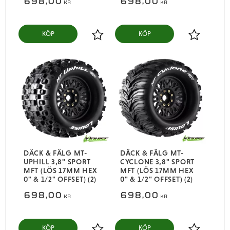
698,00
698,00
KR
KR
KÖP
KÖP
Lägg till i favoriter
Lägg till i
DÄCK & FÄLG MT-
DÄCK & FÄLG MT-
UPHILL 3,8" SPORT
CYCLONE 3,8" SPORT
MFT (LÖS 17MM HEX
MFT (LÖS 17MM HEX
0" & 1/2" OFFSET) (2)
0" & 1/2" OFFSET) (2)
698,00
698,00
KR
KR
KÖP
KÖP