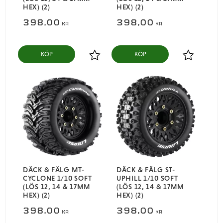
HEX) (2)
HEX) (2)
398,00
398,00
KR
KR
KÖP
KÖP
Lägg till i favoriter
Lägg till i
DÄCK & FÄLG MT-
DÄCK & FÄLG ST-
CYCLONE 1/10 SOFT
UPHILL 1/10 SOFT
(LÖS 12, 14 & 17MM
(LÖS 12, 14 & 17MM
HEX) (2)
HEX) (2)
398,00
398,00
KR
KR