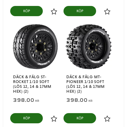
KÖP
KÖP
Lägg till i favoriter
Lägg till i
DÄCK & FÄLG ST-
DÄCK & FÄLG MT-
ROCKET 1/10 SOFT
PIONEER 1/10 SOFT
(LÖS 12, 14 & 17MM
(LÖS 12, 14 & 17MM
HEX) (2)
HEX) (2)
398,00
398,00
KR
KR
KÖP
KÖP
Lägg till i favoriter
Lägg till i