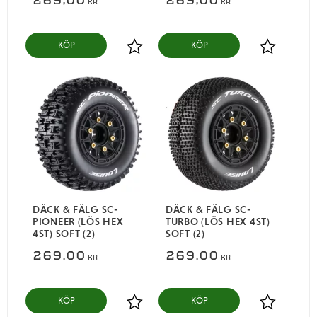
KR
KR
KÖP
KÖP
Lägg till i favoriter
Lägg till i
DÄCK & FÄLG SC-
DÄCK & FÄLG SC-
PIONEER (LÖS HEX
TURBO (LÖS HEX 4ST)
4ST) SOFT (2)
SOFT (2)
269,00
269,00
KR
KR
KÖP
KÖP
Lägg till i favoriter
Lägg till i