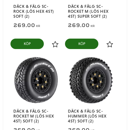
DÄCK & FÄLG SC-
DÄCK & FÄLG SC-
ROCK (LÖS HEX 4ST)
ROCKET M (LÖS HEX
SOFT (2)
4ST) SUPER SOFT (2)
269,00
269,00
KR
KR
KÖP
KÖP
Lägg till i favoriter
Lägg till i
DÄCK & FÄLG SC-
DÄCK & FÄLG SC-
ROCKET M (LÖS HEX
HUMMER (LÖS HEX
4ST) SOFT (2)
4ST) SOFT (2)
269,00
269,00