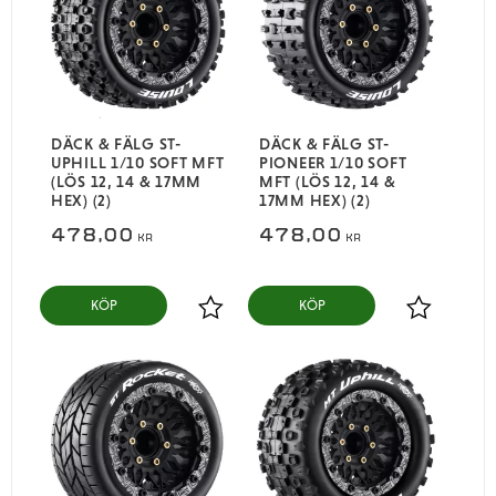
DÄCK & FÄLG ST-
DÄCK & FÄLG ST-
UPHILL 1/10 SOFT MFT
PIONEER 1/10 SOFT
(LÖS 12, 14 & 17MM
MFT (LÖS 12, 14 &
HEX) (2)
17MM HEX) (2)
478,00
478,00
KR
KR
KÖP
KÖP
Lägg till i favoriter
Lägg till i