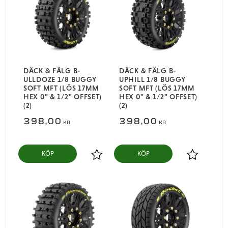
DÄCK & FÄLG B-
DÄCK & FÄLG B-
ULLDOZE 1/8 BUGGY
UPHILL 1/8 BUGGY
SOFT MFT (LÖS 17MM
SOFT MFT (LÖS 17MM
HEX 0" & 1/2" OFFSET)
HEX 0" & 1/2" OFFSET)
(2)
(2)
398,00
398,00
KR
KR
KÖP
KÖP
Lägg till i favoriter
Lägg till i