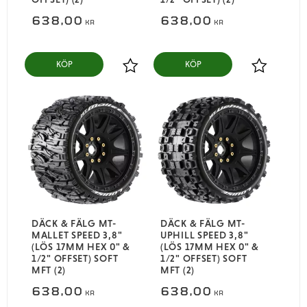
638,00
638,00
KR
KR
KÖP
KÖP
Lägg till i favoriter
Lägg till i
DÄCK & FÄLG MT-
DÄCK & FÄLG MT-
MALLET SPEED 3,8"
UPHILL SPEED 3,8"
(LÖS 17MM HEX 0" &
(LÖS 17MM HEX 0" &
1/2" OFFSET) SOFT
1/2" OFFSET) SOFT
MFT (2)
MFT (2)
638,00
638,00
KR
KR