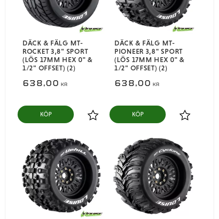
DÄCK & FÄLG MT-
DÄCK & FÄLG MT-
ROCKET 3,8" SPORT
PIONEER 3,8" SPORT
(LÖS 17MM HEX 0" &
(LÖS 17MM HEX 0" &
1/2" OFFSET) (2)
1/2" OFFSET) (2)
638,00
638,00
KR
KR
KÖP
KÖP
Lägg till i favoriter
Lägg till i