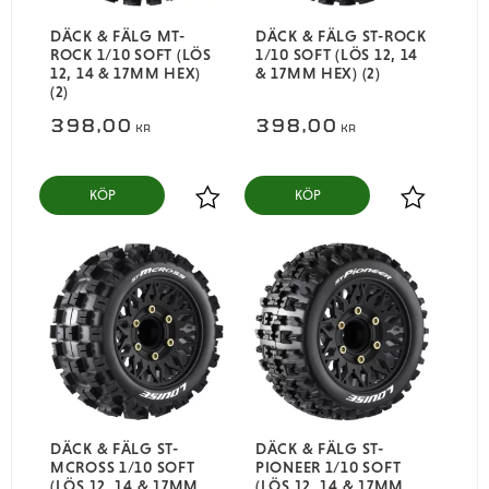
DÄCK & FÄLG MT-
DÄCK & FÄLG ST-ROCK
ROCK 1/10 SOFT (LÖS
1/10 SOFT (LÖS 12, 14
12, 14 & 17MM HEX)
& 17MM HEX) (2)
(2)
398,00
398,00
KR
KR
KÖP
KÖP
Lägg till i favoriter
Lägg till i
DÄCK & FÄLG ST-
DÄCK & FÄLG ST-
MCROSS 1/10 SOFT
PIONEER 1/10 SOFT
(LÖS 12, 14 & 17MM
(LÖS 12, 14 & 17MM