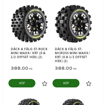
DÄCK & FÄLG ST-ROCK
DÄCK & FÄLG ST-
MINI MAXX/ XRT (0 &
MCROSS MINI MAXX/
1/2 OFFSET HEX) (2)
XRT (0 & 1/2 OFFSET
HEX) (2)
388,00
388,00
KR
KR
KÖP
KÖP
Lägg till i favoriter
Lägg till i