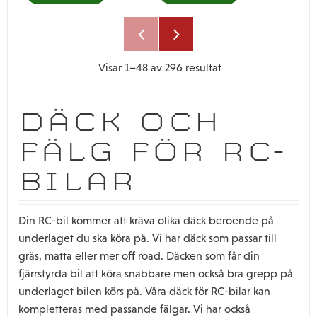
Lägg till i favoriter
Lägg till i
Visar
1–
48
av
296
resultat
DÄCK OCH
FÄLG FÖR RC-
BILAR
Din RC-bil kommer att kräva olika däck beroende på
underlaget du ska köra på. Vi har däck som passar till
gräs, matta eller mer off road. Däcken som får din
fjärrstyrda bil att köra snabbare men också bra grepp på
underlaget bilen körs på. Våra däck för RC-bilar kan
kompletteras med passande fälgar. Vi har också