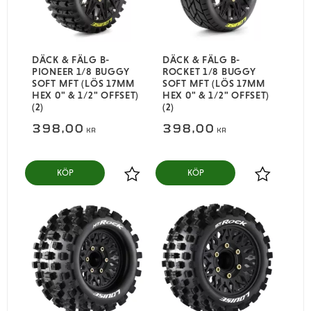
DÄCK & FÄLG B-
DÄCK & FÄLG B-
PIONEER 1/8 BUGGY
ROCKET 1/8 BUGGY
SOFT MFT (LÖS 17MM
SOFT MFT (LÖS 17MM
HEX 0" & 1/2" OFFSET)
HEX 0" & 1/2" OFFSET)
(2)
(2)
398,00
398,00
KR
KR
KÖP
KÖP
Lägg till i favoriter
Lägg till i