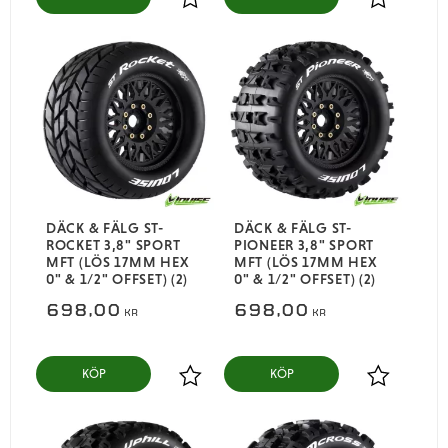
Lägg till i favoriter
Lägg till i
DÄCK & FÄLG ST-
DÄCK & FÄLG ST-
ROCKET 3,8" SPORT
PIONEER 3,8" SPORT
MFT (LÖS 17MM HEX
MFT (LÖS 17MM HEX
0" & 1/2" OFFSET) (2)
0" & 1/2" OFFSET) (2)
698,00
698,00
KR
KR
KÖP
KÖP
Lägg till i favoriter
Lägg till i