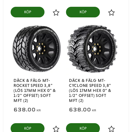
KÖP
KÖP
Lägg till i favoriter
Lägg till i
DÄCK & FÄLG MT-
DÄCK & FÄLG MT-
ROCKET SPEED 3,8"
CYCLONE SPEED 3,8"
(LÖS 17MM HEX 0" &
(LÖS 17MM HEX 0" &
1/2" OFFSET) SOFT
1/2" OFFSET) SOFT
MFT (2)
MFT (2)
638,00
638,00
KR
KR
KÖP
KÖP