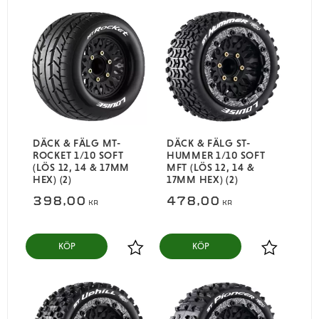
DÄCK & FÄLG MT-
DÄCK & FÄLG ST-
ROCKET 1/10 SOFT
HUMMER 1/10 SOFT
(LÖS 12, 14 & 17MM
MFT (LÖS 12, 14 &
HEX) (2)
17MM HEX) (2)
398,00
478,00
KR
KR
KÖP
KÖP
Lägg till i favoriter
Lägg till i