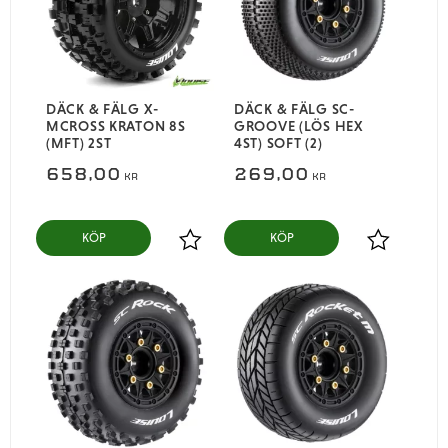
DÄCK & FÄLG X-
DÄCK & FÄLG SC-
MCROSS KRATON 8S
GROOVE (LÖS HEX
(MFT) 2ST
4ST) SOFT (2)
658,00
269,00
KR
KR
KÖP
KÖP
Lägg till i favoriter
Lägg till i