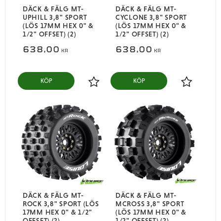
DÄCK & FÄLG MT-
DÄCK & FÄLG MT-
UPHILL 3,8" SPORT
CYCLONE 3,8" SPORT
(LÖS 17MM HEX 0" &
(LÖS 17MM HEX 0" &
1/2" OFFSET) (2)
1/2" OFFSET) (2)
638,00
638,00
KR
KR
KÖP
KÖP
Lägg till i favoriter
Lägg till i
DÄCK & FÄLG MT-
DÄCK & FÄLG MT-
ROCK 3,8" SPORT (LÖS
MCROSS 3,8" SPORT
17MM HEX 0" & 1/2"
(LÖS 17MM HEX 0" &
OFFSET) (2)
1/2" OFFSET) (2)