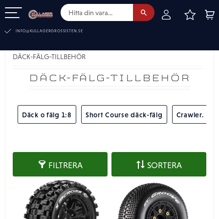
FAVOR
KUN
Meny
INFO@KULLAGERGROSSISTEN.SE
TEL:
010-519 00 30
DÄCK-FÄLG-TILLBEHÖR
DÄCK-FÄLG-TILLBEHÖR
Däck o fälg 1:8
Short Course däck-fälg
Crawler. Däc
FILTRERA
SORTERA