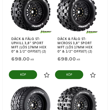
DÄCK & FÄLG ST-
DÄCK & FÄLG ST-
UPHILL 3,8" SPORT
MCROSS 3,8" SPORT
MFT (LÖS 17MM HEX
MFT (LÖS 17MM HEX
0" & 1/2" OFFSET) (2)
0" & 1/2" OFFSET) (2)
698,00
698,00
KR
KR
KÖP
KÖP
Lägg till i favoriter
Lägg till i