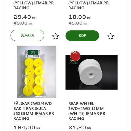
(YELLOW) IFMAR PR
(YELLOW) IFMAR PR
RACING
RACING
29,40
18,00
KR
KR
49,00
45,00
KR
KR
KÖP
Lägg till i favoriter
Lägg till i
60
%
FÄLGAR 2WD/4WD
REAR WHEEL
BAK 4 PAR GULA
2WD+4WD 12MM
55X38MM IFMAR PR
(WHITE) IFMAR PR
RACING
RACING
184,00
21,20
KR
KR