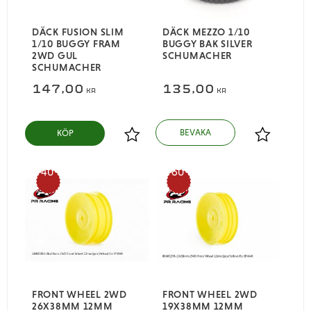
DÄCK FUSION SLIM
DÄCK MEZZO 1/10
1/10 BUGGY FRAM
BUGGY BAK SILVER
2WD GUL
SCHUMACHER
SCHUMACHER
147,00
135,00
KR
KR
KÖP
Lägg till i favoriter
Lägg till i
40
60
%
%
FRONT WHEEL 2WD
FRONT WHEEL 2WD
26X38MM 12MM
19X38MM 12MM