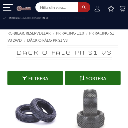
FAVOR
KUN
Meny
INFO@KULLAGERGROSSISTEN.SE
RC-BILAR. RESERVDELAR
PR RACING 1:10
PR RACING S1
V3 2WD
DÄCK O FÄLG PR S1 V3
DÄCK O FÄLG PR S1 V3
FILTRERA
SORTERA