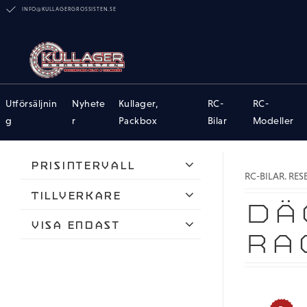
INFO@KULLAGERGROSSISTEN.SE
Utförsäljnin
Nyhete
Kullager,
RC-
RC-
g
r
Packbox
Bilar
Modeller
Prisintervall
RC-BILAR. RE
799
879
Tillverkare
DÄ
Traxxas
Visa endast
RA
Finns i lager