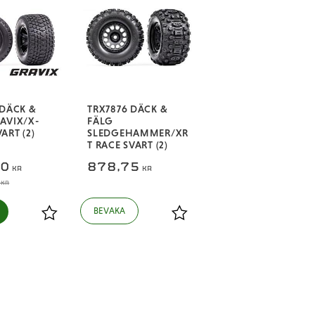
 DÄCK &
TRX7876 DÄCK &
AVIX/X-
FÄLG
ART (2)
SLEDGEHAMMER/XR
T RACE SVART (2)
00
878,75
KR
KR
KR
Lägg till i favoriter
Lägg till i favoriter