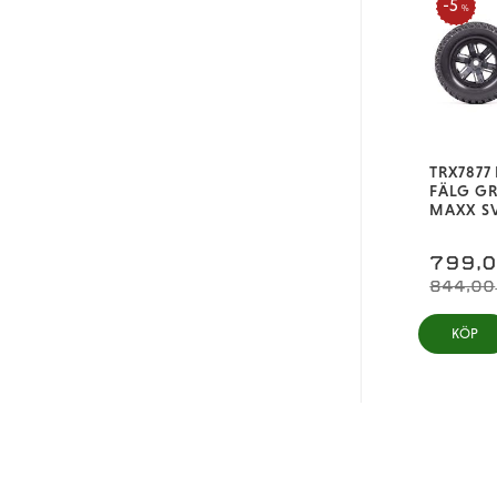
5
%
TRX7877
FÄLG GR
MAXX SV
799,
844,00
KÖP