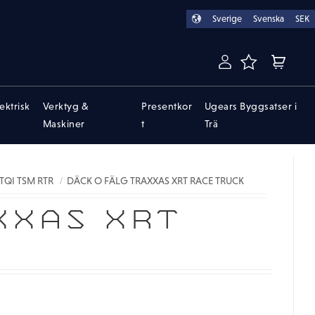
Sverige
Svenska
SEK
FAVORITER
KUNDVA
lektrisk
Verktyg &
Presentkor
Ugears Byggsatser i
Maskiner
t
Trä
 TQI TSM RTR
DÄCK O FÄLG TRAXXAS XRT RACE TRUCK
XXAS XRT