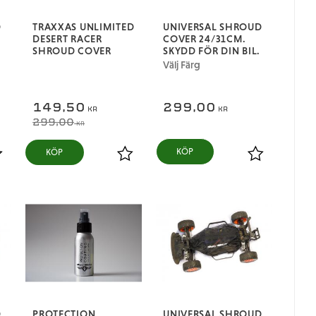
D
TRAXXAS UNLIMITED
UNIVERSAL SHROUD
DESERT RACER
COVER 24/31CM.
SHROUD COVER
SKYDD FÖR DIN BIL.
Välj Färg
149,50
299,00
KR
KR
299,00
KR
KÖP
ägg till i favoriter
Lägg till i favoriter
Lägg till i fa
D
PROTECTION
UNIVERSAL SHROUD