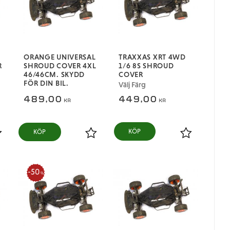
ORANGE UNIVERSAL
TRAXXAS XRT 4WD
R
SHROUD COVER 4XL
1/6 8S SHROUD
46/46CM. SKYDD
COVER
FÖR DIN BIL.
Välj Färg
489,00
449,00
KR
KR
KÖP
ägg till i favoriter
Lägg till i favoriter
Lägg till i fa
50
%