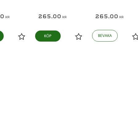
00
265,00
265,00
KR
KR
KR
KÖP
Lägg till i favoriter
Lägg till i favoriter
L