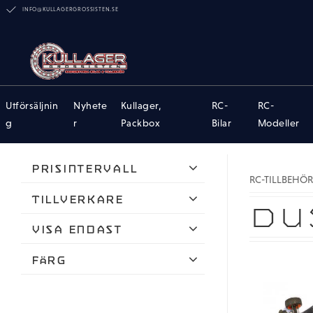
INFO@KULLAGERGROSSISTEN.SE
Utförsäljnin
Nyhete
Kullager,
RC-
RC-
g
r
Packbox
Bilar
Modeller
Prisintervall
RC-TILLBEHÖR
132
489
Tillverkare
DU
Dusty Motors
Visa endast
Finns i lager
Färg
Svart
Orange