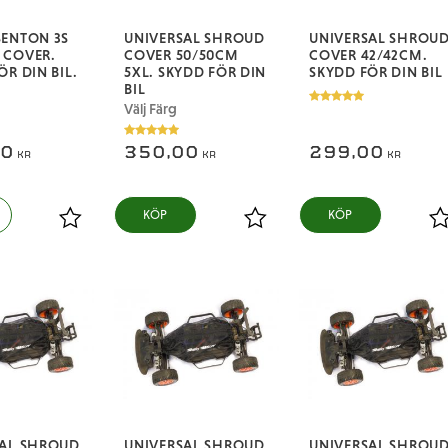
ENTON 3S
UNIVERSAL SHROUD
UNIVERSAL SHROU
 COVER.
COVER 50/50CM
COVER 42/42CM.
ÖR DIN BIL.
5XL. SKYDD FÖR DIN
SKYDD FÖR DIN BIL
BIL
Välj Färg
00
350,00
299,00
KR
KR
KR
Lägg till i favoriter
Lägg till i favoriter
L
SAL SHROUD
UNIVERSAL SHROUD
UNIVERSAL SHROU