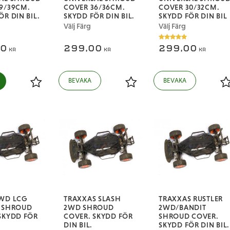
9/39CM.
COVER 36/36CM.
COVER 30/32CM.
ÖR DIN BIL.
SKYDD FÖR DIN BIL.
SKYDD FÖR DIN BIL
Välj Färg
Välj Färg
00
299,00
299,00
KR
KR
KR
Lägg till i favoriter
Lägg till i favoriter
L
2WD LCG
TRAXXAS SLASH
TRAXXAS RUSTLER
E SHROUD
2WD SHROUD
2WD/BANDIT
SKYDD FÖR
COVER. SKYDD FÖR
SHROUD COVER.
DIN BIL.
SKYDD FÖR DIN BIL.