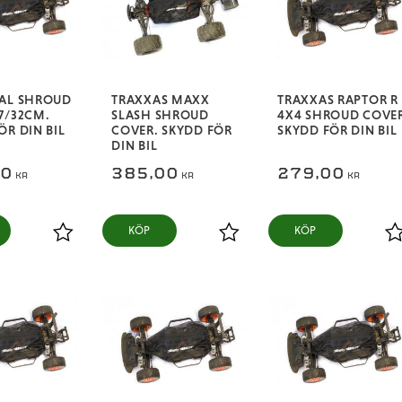
SAL SHROUD
TRAXXAS MAXX
TRAXXAS RAPTOR R
7/32CM.
SLASH SHROUD
4X4 SHROUD COVE
ÖR DIN BIL
COVER. SKYDD FÖR
SKYDD FÖR DIN BIL
DIN BIL
00
385,00
279,00
KR
KR
KR
KÖP
KÖP
Lägg till i favoriter
Lägg till i favoriter
L