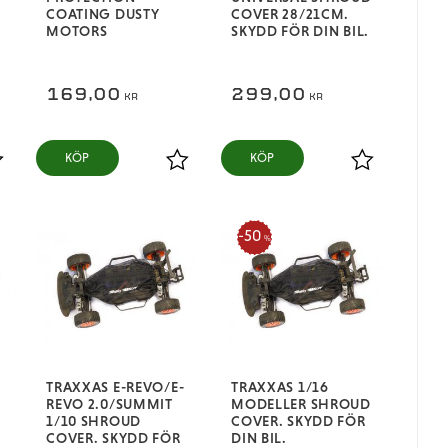
COATING DUSTY
COVER 28/21CM.
MOTORS
SKYDD FÖR DIN BIL.
169,00
299,00
KR
KR
KÖP
KÖP
ägg till i favoriter
Lägg till i favoriter
Lägg till i fa
50
%
TRAXXAS E-REVO/E-
TRAXXAS 1/16
REVO 2.0/SUMMIT
MODELLER SHROUD
1/10 SHROUD
COVER. SKYDD FÖR
COVER. SKYDD FÖR
DIN BIL.