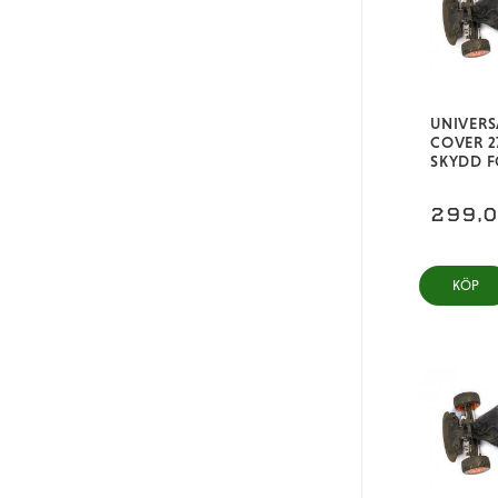
Blå
Röd
Grön
UNIVER
COVER 2
SKYDD F
299,
KÖP