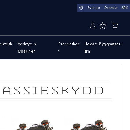
Sverige
Svenska
SEK
FAVORITER
KUNDVA
lektrisk
Verktyg &
Presentkor
Ugears Byggsatser i
Maskiner
t
Trä
HASSIESKYDD