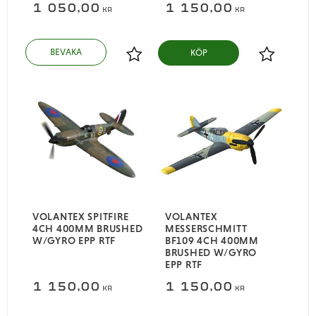
1 050,00
1 150,00
KR
KR
KÖP
Lägg till i favoriter
Lägg till i
VOLANTEX SPITFIRE
VOLANTEX
4CH 400MM BRUSHED
MESSERSCHMITT
W/GYRO EPP RTF
BF109 4CH 400MM
BRUSHED W/GYRO
EPP RTF
1 150,00
1 150,00
KR
KR