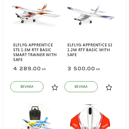
ELFLYG APPRENTICE
ELFLYG APPRENTICE S2
STS 1.5M RTF BASIC
1.2M RTF BASIC WITH
SMART TRAINER WITH
SAFE
SAFE
4 289,00
3 500,00
KR
KR
Lägg till i favoriter
Lägg till i