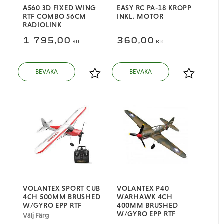
A560 3D FIXED WING
EASY RC PA-18 KROPP
RTF COMBO 56CM
INKL. MOTOR
RADIOLINK
1 795,00
360,00
KR
KR
Lägg till i favoriter
Lägg till i
VOLANTEX SPORT CUB
VOLANTEX P40
4CH 500MM BRUSHED
WARHAWK 4CH
W/GYRO EPP RTF
400MM BRUSHED
W/GYRO EPP RTF
Välj Färg