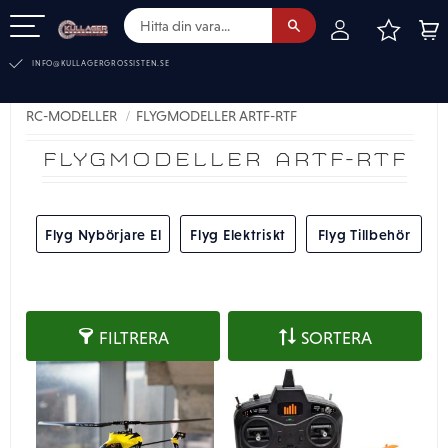
FAVOR
KUN
Meny
INFO@KULLAGERGROSSISTEN.SE
RC-MODELLER
FLYGMODELLER ARTF-RTF
FLYGMODELLER ARTF-RTF
Flyg Nybörjare El
Flyg Elektriskt
Flyg Tillbehör
FILTRERA
SORTERA