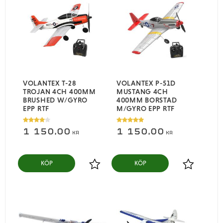
VOLANTEX T-28
VOLANTEX P-51D
TROJAN 4CH 400MM
MUSTANG 4CH
BRUSHED W/GYRO
400MM BORSTAD
EPP RTF
M/GYRO EPP RTF
1 150,00
1 150,00
KR
KR
KÖP
KÖP
Lägg till i favoriter
Lägg till i