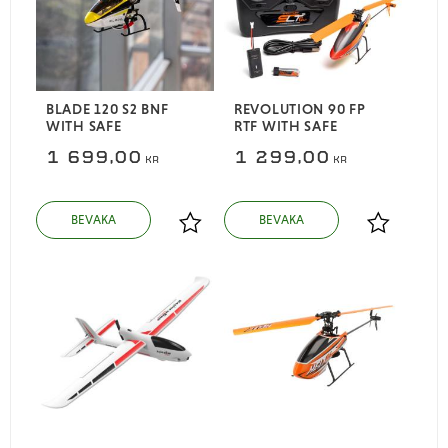
BLADE 120 S2 BNF
REVOLUTION 90 FP
WITH SAFE
RTF WITH SAFE
1 699,00
1 299,00
KR
KR
Lägg till i favoriter
Lägg till i