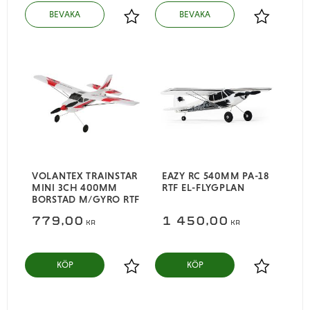
Lägg till i favoriter
Lägg till i
VOLANTEX TRAINSTAR
EAZY RC 540MM PA-18
MINI 3CH 400MM
RTF EL-FLYGPLAN
BORSTAD M/GYRO RTF
779,00
1 450,00
KR
KR
KÖP
KÖP
Lägg till i favoriter
Lägg till i