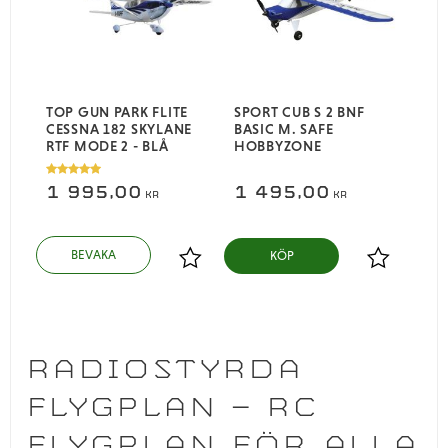
TOP GUN PARK FLITE
SPORT CUB S 2 BNF
CESSNA 182 SKYLANE
BASIC M. SAFE
RTF MODE 2 - BLÅ
HOBBYZONE
1 995,00
1 495,00
KR
KR
KÖP
Lägg till i favoriter
Lägg till i
RADIOSTYRDA
FLYGPLAN – RC
FLYGPLAN FÖR ALLA