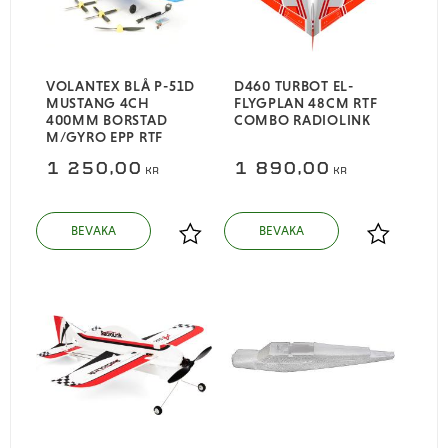
​VOLANTEX BLÅ P-51D
D460 TURBOT EL-
MUSTANG 4CH
FLYGPLAN 48CM RTF
400MM BORSTAD
COMBO RADIOLINK
M/GYRO EPP RTF
1 250,00
1 890,00
KR
KR
Lägg till i favoriter
Lägg till i