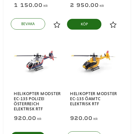
1 150,00
2 950,00
KR
KR
KÖP
Lägg till i favoriter
Lägg till i
HELIKOPTER MODSTER
HELIKOPTER MODSTER
EC-135 POLIZEI
EC-135 ÖAMTC
ÖSTERREICH
ELEKTRISK RTF
ELEKTRISK RTF
920,00
920,00
KR
KR