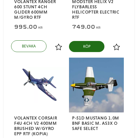
VOLANTEX RANGER
MODSTER HELIX V2
600 STUNT 4CH
FLYBARLESS
GLIDER 600MM
HELICOPTER ELECTRIC
M/GYRO RTF
RTF
995,00
749,00
KR
KR
KÖP
Lägg till i favoriter
Lägg till i
VOLANTEX CORSAIR
P-51D MUSTANG 1.0M
F4U 4CH V2 400MM
BNF BASIC M. AS3X O
BRUSHED W/GYRO
SAFE SELECT
EPP RTF (KOPIA)