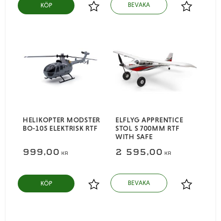
KÖP
Lägg till i favoriter
Lägg till i
HELIKOPTER MODSTER
ELFLYG APPRENTICE
BO-105 ELEKTRISK RTF
STOL S 700MM RTF
WITH SAFE
999,00
2 595,00
KR
KR
KÖP
Lägg till i favoriter
Lägg till i