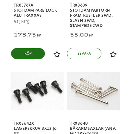
TRX3767A
TRX3639
STÖTDÄMPARE LOCK
STÖTDÄMPARTORN
ALU TRAXXAS
FRAM RUSTLER 2WD,
SLASH 2WD,
Välj Färg
STAMPEDE 2WD
178,75
55,00
KR
KR
Lägg till i favoriter
Lägg till i
TRX3642X
TRX3640
LAGERSKRUV 3X12 (6
BÄRARMSAXLAR (ANV.
ST)
M/ TRX-2640)