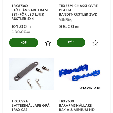
TRX6736X
TRX3729 CHASSI ÖVRE
STÖTFÅNGARE FRAM
PLATTA
SET (FÖR LED LJUS)
BANDIT/RUSTLER 2WD
RUSTLER 4X4
Välj Färg
84,00
85,00
KR
KR
120,00
KR
KÖP
Lägg till i favoriter
Lägg till i
TRX3727A
TRX9630
BATTERIHÅLLARE GRÅ
BÄRARMSHÅLLARE
TRAXXAS
BAK ALUMINIUM HD