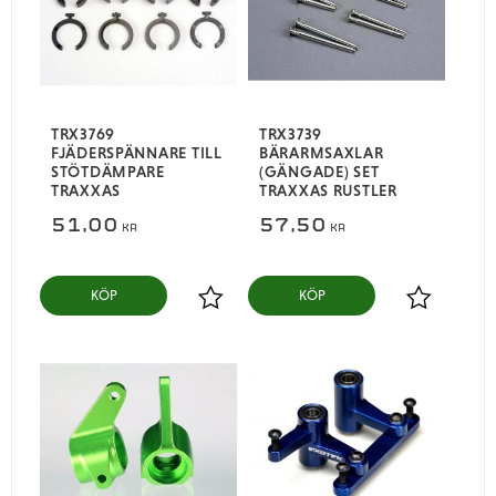
TRX3769
TRX3739
FJÄDERSPÄNNARE TILL
BÄRARMSAXLAR
STÖTDÄMPARE
(GÄNGADE) SET
TRAXXAS
TRAXXAS RUSTLER
51,00
57,50
KR
KR
KÖP
KÖP
Lägg till i favoriter
Lägg till i