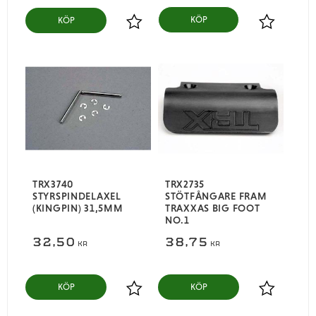
KÖP
Lägg till i favoriter
Lägg till i
TRX3740
TRX2735
STYRSPINDELAXEL
STÖTFÅNGARE FRAM
(KINGPIN) 31,5MM
TRAXXAS BIG FOOT
NO.1
32,50
38,75
KR
KR
KÖP
KÖP
Lägg till i favoriter
Lägg till i