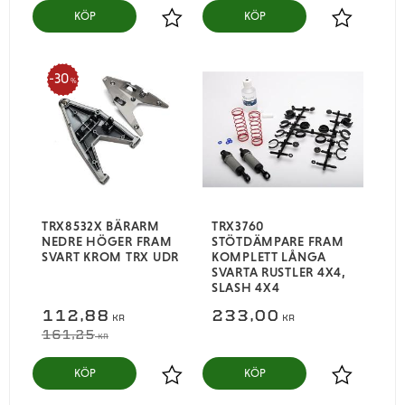
KÖP
KÖP
Lägg till i favoriter
Lägg till i
30
%
TRX8532X BÄRARM
TRX3760
NEDRE HÖGER FRAM
STÖTDÄMPARE FRAM
SVART KROM TRX UDR
KOMPLETT LÅNGA
SVARTA RUSTLER 4X4,
SLASH 4X4
112,88
233,00
KR
KR
161,25
KR
KÖP
KÖP
Lägg till i favoriter
Lägg till i