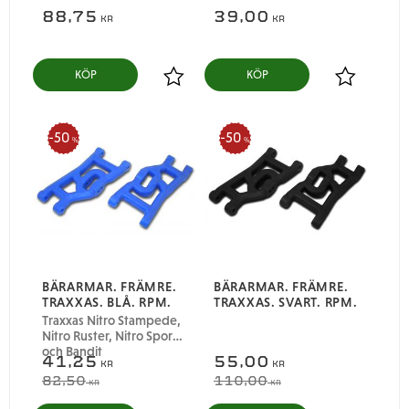
88,75
39,00
KR
KR
KÖP
KÖP
Lägg till i favoriter
Lägg till i
50
50
%
%
BÄRARMAR. FRÄMRE.
BÄRARMAR. FRÄMRE.
TRAXXAS. BLÅ. RPM.
TRAXXAS. SVART. RPM.
Traxxas Nitro Stampede,
Nitro Ruster, Nitro Sport
och Bandit
41,25
55,00
KR
KR
82,50
110,00
KR
KR