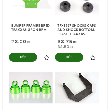
BUMPER FRÄMRE BRED
TRX3767 SHOCKS CAPS
TRAXXAS GRÖN RPM
AND SHOCK BOTTOM.
PLAST. TRAXXAS.
72,00
22,75
KR
KR
32,50
KR
KÖP
KÖP
Lägg till i favoriter
Lägg till i