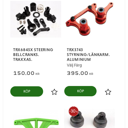
TRX6845X STEERING
TRX3743
BELLCRANKS.
STYRNING/LÄNKARM.
TRAXXAS.
ALUMINIUM
Välj Färg
150,00
395,00
KR
KR
KÖP
Lägg till i favoriter
Lägg till i
30
%