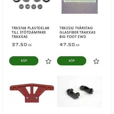
TRX3768 PLASTDELAR
TRX2532 TVÄRSTAG
TILL STÖTDÄMPARE
GLASFIBER TRAXXAS
TRAXXAS
BIG FOOT 2WD
37,50
47,50
KR
KR
KÖP
KÖP
Lägg till i favoriter
Lägg till i