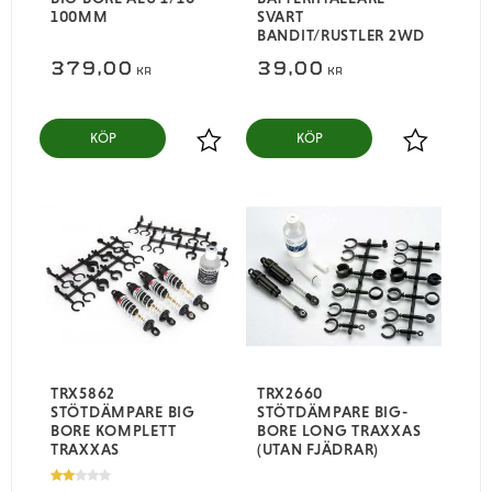
100MM
SVART
BANDIT/RUSTLER 2WD
379,00
39,00
KR
KR
KÖP
KÖP
Lägg till i favoriter
Lägg till i
TRX5862
TRX2660
STÖTDÄMPARE BIG
STÖTDÄMPARE BIG-
BORE KOMPLETT
BORE LONG TRAXXAS
TRAXXAS
(UTAN FJÄDRAR)