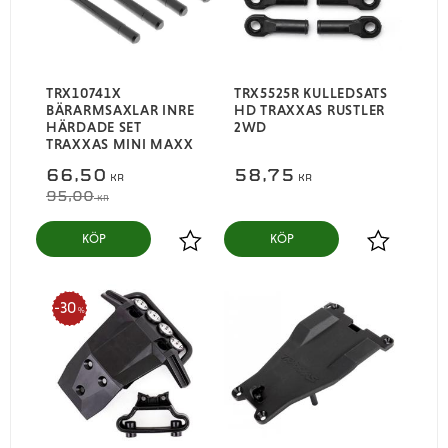
TRX10741X
TRX5525R KULLEDSATS
BÄRARMSAXLAR INRE
HD TRAXXAS RUSTLER
HÄRDADE SET
2WD
TRAXXAS MINI MAXX
66,50
58,75
KR
KR
95,00
KR
KÖP
KÖP
Lägg till i favoriter
Lägg till i
30
%