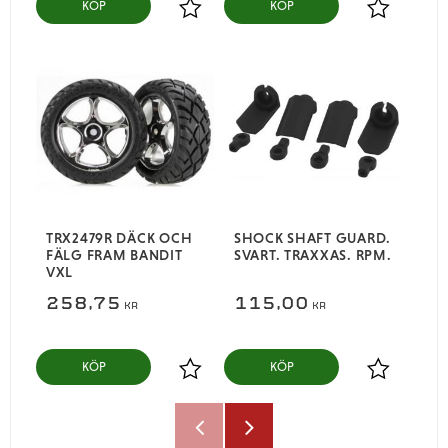
KÖP
KÖP
Lägg till i favoriter
Lägg till i
TRX2479R DÄCK OCH
SHOCK SHAFT GUARD.
FÄLG FRAM BANDIT
SVART. TRAXXAS. RPM.
VXL
258,75
115,00
KR
KR
KÖP
KÖP
Lägg till i favoriter
Lägg till i