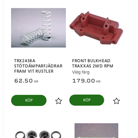
TRX2458A
FRONT BULKHEAD
STÖTDÄMPARFJÄDRAR
TRAXXAS 2WD RPM
FRAM VIT RUSTLER
Välg färg
62,50
179,00
KR
KR
KÖP
Lägg till i favoriter
Lägg till i