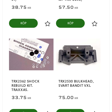
38,75
57,50
KR
KR
KÖP
KÖP
Lägg till i favoriter
Lägg till i
TRX2362 SHOCK
TRX2530 BULKHEAD,
REBUILD KIT.
SVART BANDIT VXL
TRAXXAS.
33,75
75,00
KR
KR