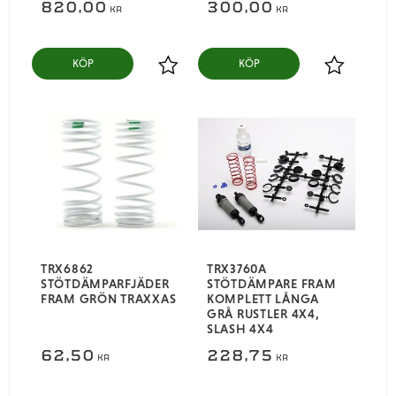
820,00
300,00
KR
KR
KÖP
KÖP
Lägg till i favoriter
Lägg till i
TRX6862
TRX3760A
STÖTDÄMPARFJÄDER
STÖTDÄMPARE FRAM
FRAM GRÖN TRAXXAS
KOMPLETT LÅNGA
GRÅ RUSTLER 4X4,
SLASH 4X4
62,50
228,75
KR
KR