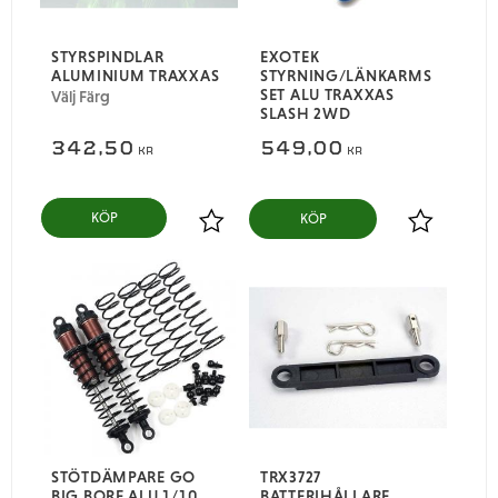
STYRSPINDLAR
EXOTEK
ALUMINIUM TRAXXAS
STYRNING/LÄNKARMS
SET ALU TRAXXAS
Välj Färg
SLASH 2WD
342,50
549,00
KR
KR
KÖP
Lägg till i favoriter
Lägg till i
STÖTDÄMPARE GO
TRX3727
BIG BORE ALU 1/10
BATTERIHÅLLARE