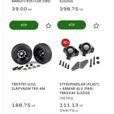
BANDIT/RUSTLER 2WD
SLEDGE
39,00
398,75
KR
KR
KÖP
Lägg till i favoriter
Lägg till i
30
%
TRX9797 HJUL
STYRSPINDLAR (PLAST)
SLÄPVAGN TRX-4M
+ ARMAR ALU (PAR)
TRAXXAS SLEDGE
Välj Färg
188,75
111,13
KR
KR
158,75
KR