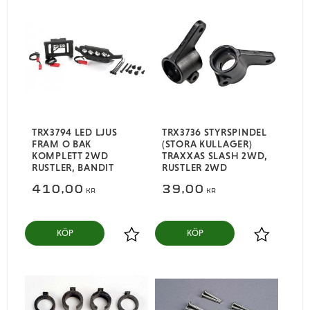
TRX3794 LED LJUS
TRX3736 STYRSPINDEL
FRAM O BAK
(STORA KULLAGER)
KOMPLETT 2WD
TRAXXAS SLASH 2WD,
RUSTLER, BANDIT
RUSTLER 2WD
410,00
39,00
KR
KR
KÖP
KÖP
Lägg till i favoriter
Lägg till i