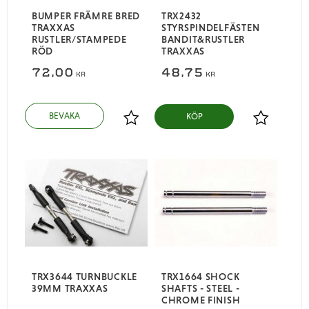
BUMPER FRÄMRE BRED
TRX2432
TRAXXAS
STYRSPINDELFÄSTEN
RUSTLER/STAMPEDE
BANDIT&RUSTLER
RÖD
TRAXXAS
72,00
48,75
KR
KR
KÖP
Lägg till i favoriter
Lägg till i
TRX3644 TURNBUCKLE
TRX1664 SHOCK
39MM TRAXXAS
SHAFTS - STEEL -
CHROME FINISH