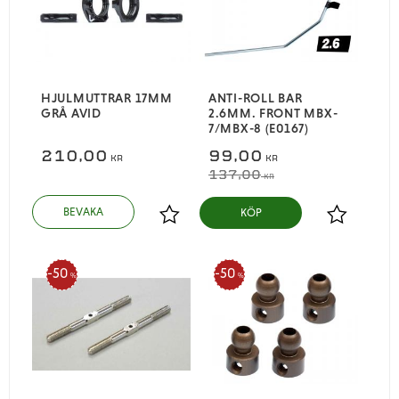
HJULMUTTRAR 17MM
ANTI-ROLL BAR
GRÅ AVID
2.6MM. FRONT MBX-
7/MBX-8 (E0167)
210,00
99,00
KR
KR
137,00
KR
KÖP
Lägg till i favoriter
Lägg till i
50
50
%
%