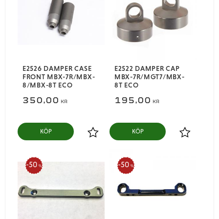
E2526 DAMPER CASE
E2522 DAMPER CAP
FRONT MBX-7R/MBX-
MBX-7R/MGT7/MBX-
8/MBX-8T ECO
8T ECO
350,00
195,00
KR
KR
KÖP
KÖP
Lägg till i favoriter
Lägg till i
50
50
%
%