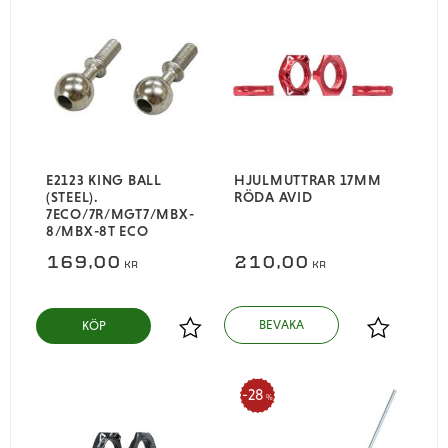
E2123 KING BALL
HJULMUTTRAR 17MM
(STEEL).
RÖDA AVID
7ECO/7R/MGT7/MBX-
8/MBX-8T ECO
169,00
210,00
KR
KR
KÖP
Lägg till i favoriter
Lägg till i
28
%