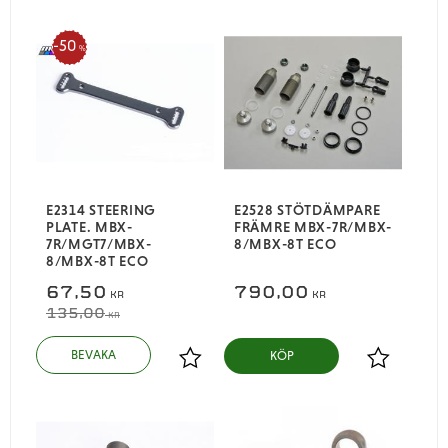
50
%
E2314 STEERING
E2528 STÖTDÄMPARE
PLATE. MBX-
FRÄMRE MBX-7R/MBX-
7R/MGT7/MBX-
8/MBX-8T ECO
8/MBX-8T ECO
67,50
790,00
KR
KR
135,00
KR
KÖP
Lägg till i favoriter
Lägg till i