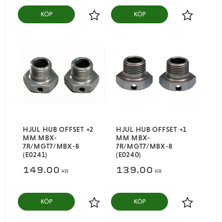
KÖP
KÖP
Lägg till i favoriter
Lägg till i
HJUL HUB OFFSET +2
HJUL HUB OFFSET +1
MM MBX-
MM MBX-
7R/MGT7/MBX-8
7R/MGT7/MBX-8
(E0241)
(E0240)
149,00
139,00
KR
KR
KÖP
KÖP
Lägg till i favoriter
Lägg till i