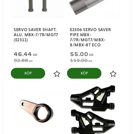
SERVO SAVER SHAFT.
E2306 SERVO SAVER
ALU. MBX-7/7R/MGT7
PIPE MBX-
(E2311)
7/7R/MGT7/MBX-
8/MBX-8T ECO
46,44
55,00
KR
KR
92,88
110,00
KR
KR
KÖP
KÖP
Lägg till i favoriter
Lägg till i