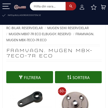
FAVOR
KUN
Meny
INFO@KULLAGERGROSSISTEN.SE
RC-BILAR. RESERVDELAR
MUGEN SEIKI RESERVDELAR
MUGEN MBX7-7R ECO ELBUGGY. RESERVD
FRAMVAGN.
MUGEN MBX-7ECO-7R ECO
FRAMVAGN. MUGEN MBX-
7ECO-7R ECO
FILTRERA
SORTERA
50
%