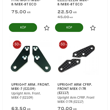
8/MBX-8T ECO
8/MBX-8T ECO
75,00
22,50
KR
KR
45,00
KR
KÖP
KÖP
Lägg till i favoriter
Lägg till i
50
50
%
%
UPRIGHT ARM. FRONT.
UPRIGHT ARM CFRP.
MBX-7 (E2109)
FRONT MBX-7/7R
(E2117)
Upright Arm. Front.
MBX-7 (E2109)
Upright Arm CFRP. Front
MBX-7/7R (E2117)
63,50
70,00
KR
KR