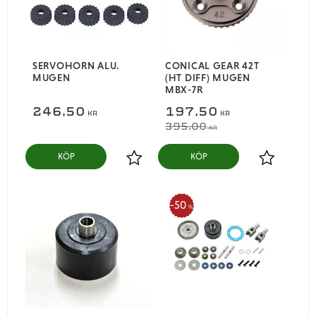
SERVOHORN ALU.
CONICAL GEAR 42T
MUGEN
(HT DIFF) MUGEN
MBX-7R
246,50
197,50
KR
KR
395,00
KR
KÖP
KÖP
Lägg till i favoriter
Lägg till i
50
%