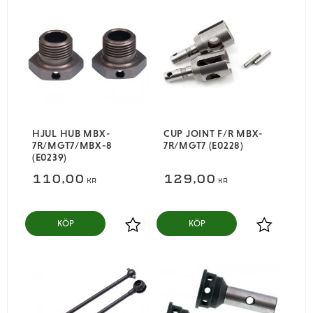
HJUL HUB MBX-
CUP JOINT F/R MBX-
7R/MGT7/MBX-8
7R/MGT7 (E0228)
(E0239)
110,00
129,00
KR
KR
KÖP
KÖP
Lägg till i favoriter
Lägg till i