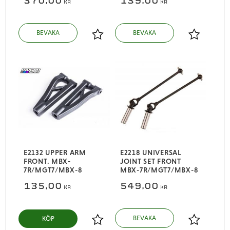
370,00
139,00
KR
KR
Lägg till i favoriter
Lägg till i
E2132 UPPER ARM
E2218 UNIVERSAL
FRONT. MBX-
JOINT SET FRONT
7R/MGT7/MBX-8
MBX-7R/MGT7/MBX-8
135,00
549,00
KR
KR
KÖP
Lägg till i favoriter
Lägg till i