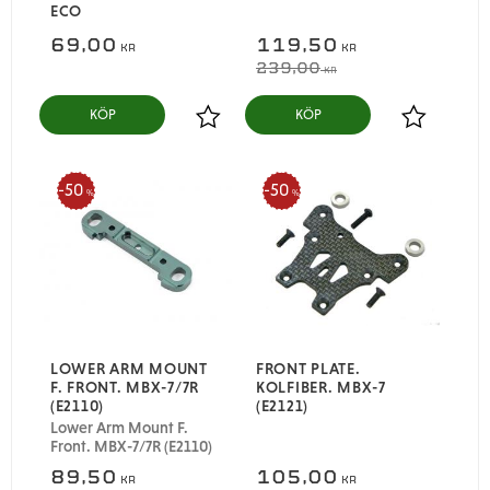
ECO
69,00
119,50
KR
KR
239,00
KR
KÖP
KÖP
Lägg till i favoriter
Lägg till i
50
50
%
%
LOWER ARM MOUNT
FRONT PLATE.
F. FRONT. MBX-7/7R
KOLFIBER. MBX-7
(E2110)
(E2121)
Lower Arm Mount F.
Front. MBX-7/7R (E2110)
89,50
105,00
KR
KR