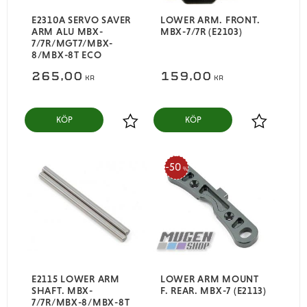
E2310A SERVO SAVER
LOWER ARM. FRONT.
ARM ALU MBX-
MBX-7/7R (E2103)
7/7R/MGT7/MBX-
8/MBX-8T ECO
265,00
159,00
KR
KR
KÖP
KÖP
Lägg till i favoriter
Lägg till i
50
%
E2115 LOWER ARM
LOWER ARM MOUNT
SHAFT. MBX-
F. REAR. MBX-7 (E2113)
7/7R/MBX-8/MBX-8T