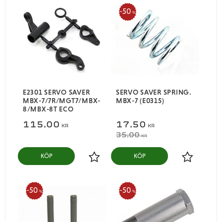
50
%
E2301 SERVO SAVER
SERVO SAVER SPRING.
MBX-7/7R/MGT7/MBX-
MBX-7 (E0315)
8/MBX-8T ECO
115,00
17,50
KR
KR
35,00
KR
KÖP
KÖP
Lägg till i favoriter
Lägg till i
50
50
%
%