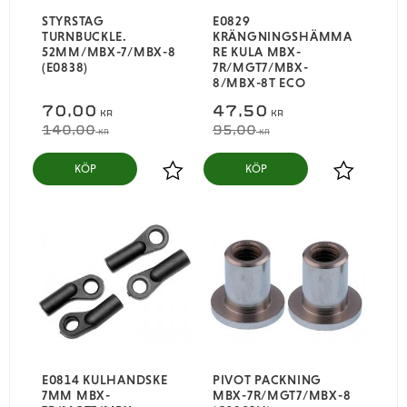
STYRSTAG
E0829
TURNBUCKLE.
KRÄNGNINGSHÄMMA
52MM/MBX-7/MBX-8
RE KULA MBX-
(E0838)
7R/MGT7/MBX-
8/MBX-8T ECO
70,00
47,50
KR
KR
140,00
95,00
KR
KR
KÖP
KÖP
Lägg till i favoriter
Lägg till i
E0814 KULHANDSKE
PIVOT PACKNING
7MM MBX-
MBX-7R/MGT7/MBX-8