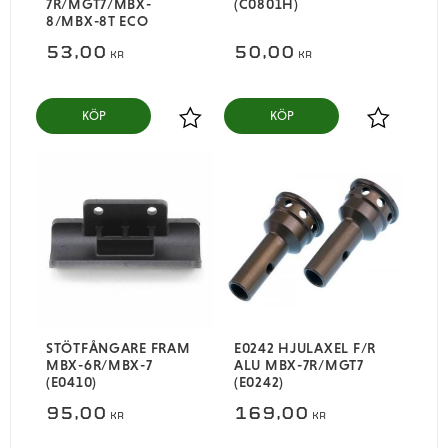
7R/MGT7/MBX-
(C0801H)
8/MBX-8T ECO
53,00
50,00
KR
KR
KÖP
KÖP
Lägg till i favoriter
Lägg till i
STÖTFÅNGARE FRAM
E0242 HJULAXEL F/R
MBX-6R/MBX-7
ALU MBX-7R/MGT7
(E0410)
(E0242)
95,00
169,00
KR
KR