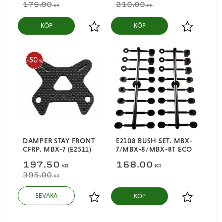
179,00
210,00
KR
KR
KÖP
KÖP
Lägg till i favoriter
Lägg till i
50
%
DAMPER STAY FRONT
E2108 BUSH SET. MBX-
CFRP. MBX-7 (E2511)
7/MBX-8/MBX-8T ECO
197,50
168,00
KR
KR
395,00
KR
KÖP
Lägg till i favoriter
Lägg till i