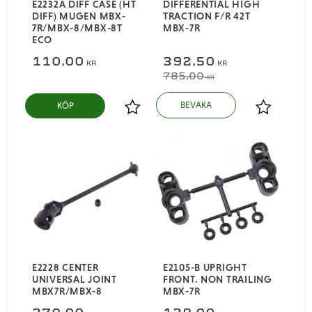
E2232A DIFF CASE (HT
DIFFERENTIAL HIGH
DIFF) MUGEN MBX-
TRACTION F/R 42T
7R/MBX-8/MBX-8T
MBX-7R
ECO
110,00
392,50
KR
KR
785,00
KR
KÖP
Lägg till i favoriter
Lägg till i
E2228 CENTER
E2105-B UPRIGHT
UNIVERSAL JOINT
FRONT. NON TRAILING
MBX7R/MBX-8
MBX-7R