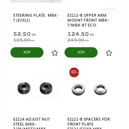
STEERING PLATE. MBX-
E2112-B UPPER ARM
7 (E2312)
MOUNT FRONT MBX-
7/MBX-8T ECO
52,50
124,50
KR
KR
105,00
249,00
KR
KR
KÖP
KÖP
Lägg till i favoriter
Lägg till i
50
%
E2124 ADJUST NUT
E2121-B SPACERS FÖR
STEEL MBX-
FRONT PLATE
7/7R/MGT7/MBX-
E2121/E2158 MBX-