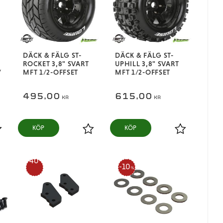
DÄCK & FÄLG ST-
DÄCK & FÄLG ST-
ROCKET 3,8" SVART
UPHILL 3,8" SVART
/
MFT 1/2-OFFSET
MFT 1/2-OFFSET
495,00
615,00
KR
KR
KÖP
KÖP
ägg till i favoriter
Lägg till i favoriter
Lägg till i fa
40
10
%
%