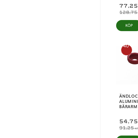
77,2
128,75
KÖP
40
%
ÄNDLOC
ALUMINI
BÄRARM
54,7
91,25
K