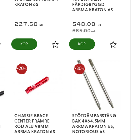
KRATON 6S
FÄRDIGBYGGD
ARRMA KRATON 6S
227,50
548,00
KR
KR
685,00
KR
KÖP
KÖP
ägg till i favoriter
Lägg till i favoriter
Lägg till i fa
20
30
%
%
CHASSIE BRACE
STÖTDÄMPARSTÅNG
CENTER FRÄMRE
BAK 4X64.5MM
N
RÖD ALU 98MM
ARRMA KRATON 6S,
ARRMA KRATON 6S
NOTORIOUS 6S