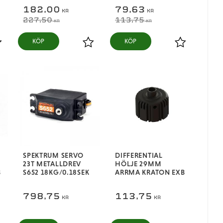
182,00
79,63
KR
KR
227,50
113,75
KR
KR
KÖP
KÖP
ägg till i favoriter
Lägg till i favoriter
Lägg till i fa
SPEKTRUM SERVO
DIFFERENTIAL
23T METALLDREV
HÖLJE 29MM
B
S652 18KG/0.18SEK
ARRMA KRATON EXB
798,75
113,75
KR
KR