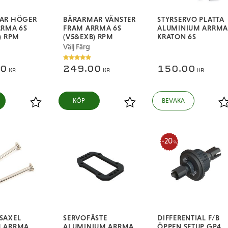
AR HÖGER
BÄRARMAR VÄNSTER
STYRSERVO PLATTA
RRMA 6S
FRAM ARRMA 6S
ALUMINIUM ARRMA
) RPM
(V5&EXB) RPM
KRATON 6S
Välj Färg
00
249,00
150,00
KR
KR
KR
Lägg till i favoriter
Lägg till i favoriter
L
20
%
SAXEL
SERVOFÄSTE
DIFFERENTIAL F/B
 ARRMA
ALUMINIUM ARRMA
ÖPPEN SETUP GP4