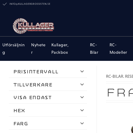
INFO@KULLAGERGROSSISTEN.SE
Utförsäljnin
Nyhete
Kullager,
RC-
RC-
g
r
Packbox
Bilar
Modeller
Prisintervall
RC-BILAR. RE
27
823
Tillverkare
FR
ARRMA
Visa endast
Hobby Details
Finns i lager
HEX
Louise
17mm
Färg
Louise RC World