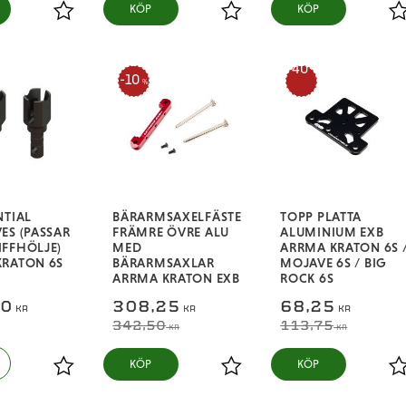
KÖP
KÖP
Lägg till i favoriter
Lägg till i favoriter
L
40
10
%
%
NTIAL
BÄRARMSAXELFÄSTE
TOPP PLATTA
ES (PASSAR
FRÄMRE ÖVRE ALU
ALUMINIUM EXB
FFHÖLJE)
MED
ARRMA KRATON 6S 
KRATON 6S
BÄRARMSAXLAR
MOJAVE 6S / BIG
ARRMA KRATON EXB
ROCK 6S
50
308,25
68,25
KR
KR
KR
342,50
113,75
KR
KR
KÖP
KÖP
Lägg till i favoriter
Lägg till i favoriter
L