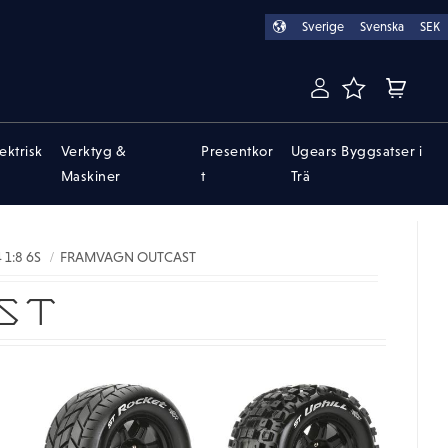
Sverige
Svenska
SEK
FAVORITER
KUNDVA
lektrisk
Verktyg &
Presentkor
Ugears Byggsatser i
Maskiner
t
Trä
1:8 6S
FRAMVAGN OUTCAST
ST