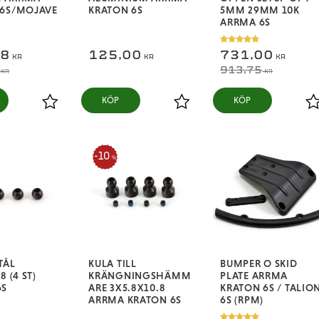
 6S/MOJAVE
KRATON 6S
5MM 29MM 10K
ARRMA 6S
38
125,00
731,00
KR
KR
KR
913,75
KR
KR
KÖP
KÖP
Lägg till i favoriter
Lägg till i favoriter
L
10
%
TÅL
KULA TILL
BUMPER O SKID
8 (4 ST)
KRÄNGNINGSHÄMM
PLATE ARRMA
6S
ARE 3X5.8X10.8
KRATON 6S / TALIO
ARRMA KRATON 6S
6S (RPM)