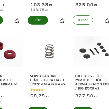
5
102,38
225,00
KR
KR
KR
113,75
KR
KR
KÖP
Lägg till i favoriter
Lägg till i favoriter
L
K
SERVO RÄDDARE
DIFF DREV (FÖR
UM TILL
FJÄDER X-TRA HÅRD
29MM DIFFHÖLJE)
 ARRMA 6S
12X20MM ARRMA 6S
ARRMA KRATON EX
/ BIG ROCK 6S
5
68,75
227,50
KR
KR
KR
R