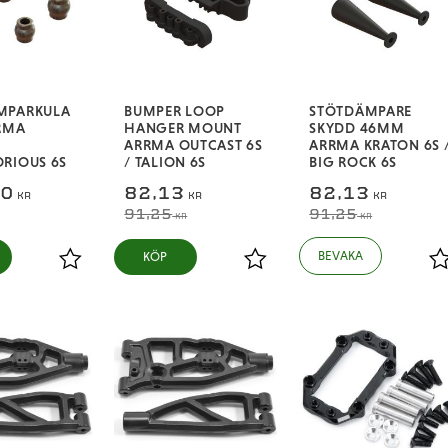
MPARKULA
BUMPER LOOP
STÖTDÄMPARE
RMA
HANGER MOUNT
SKYDD 46MM
ARRMA OUTCAST 6S
ARRMA KRATON 6S 
RIOUS 6S
/ TALION 6S
BIG ROCK 6S
50
82,13
82,13
KR
KR
KR
91,25
91,25
KR
KR
KÖP
Lägg till i favoriter
Lägg till i favoriter
L