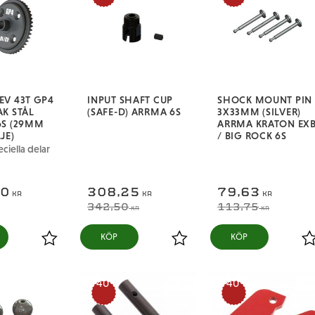
V 43T GP4
INPUT SHAFT CUP
SHOCK MOUNT PIN
K STÅL
(SAFE-D) ARRMA 6S
3X33MM (SILVER)
6S (29MM
ARRMA KRATON EX
JE)
/ BIG ROCK 6S
ciella delar
50
308,25
79,63
KR
KR
KR
342,50
113,75
KR
KR
KÖP
KÖP
Lägg till i favoriter
Lägg till i favoriter
L
40
40
%
%