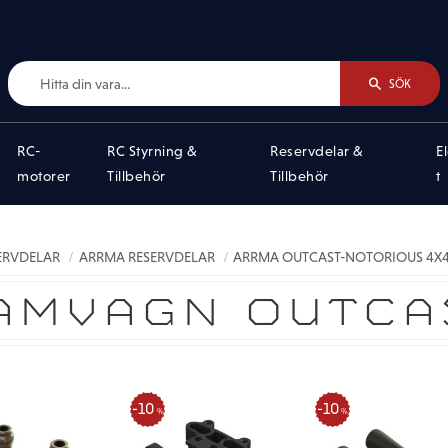
SÖK
RC-
RC Styrning &
Reservdelar &
E
motorer
Tillbehör
Tillbehör
t
SERVDELAR
ARRMA RESERVDELAR
ARRMA OUTCAST-NOTORIOUS 4X4 
AMVAGN OUTCA
10
10
%
%