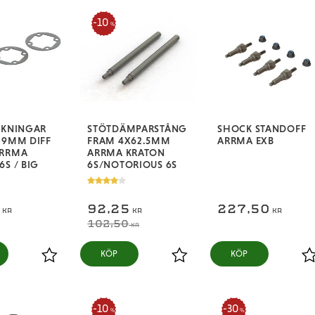
10
%
CKNINGAR
STÖTDÄMPARSTÅNG
SHOCK STANDOFF
29MM DIFF
FRAM 4X62.5MM
ARRMA EXB
ARRMA
ARRMA KRATON
6S / BIG
6S/NOTORIOUS 6S
0
92,25
227,50
KR
KR
KR
102,50
KR
KÖP
KÖP
Lägg till i favoriter
Lägg till i favoriter
L
10
30
%
%