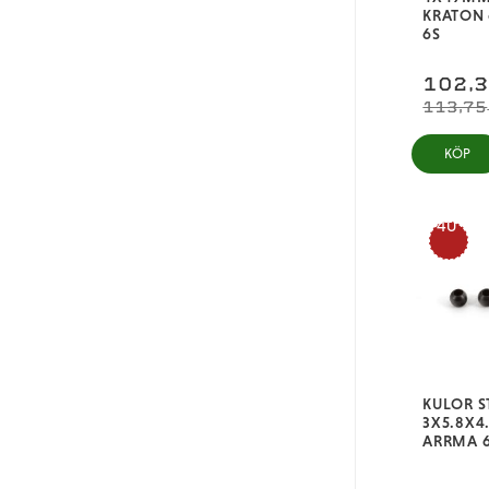
KRATON
6S
102,
113,75
KÖP
40
%
KULOR S
3X5.8X4.
ARRMA 