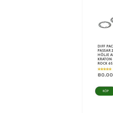
DIFF PA
PASSAR 
HÖLJE 
KRATON 
ROCK 6S
80,0
KÖP