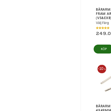
BÄRARM
FRAM A
(V5&EXB
Välj Färg
249,
10
%
BÄRARM
4X49MM