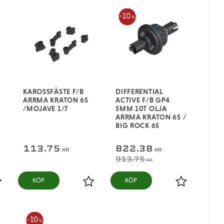
10
%
KAROSSFÄSTE F/B
DIFFERENTIAL
ARRMA KRATON 6S
ACTIVE F/B GP4
/MOJAVE 1/7
5MM 10T OLJA
ARRMA KRATON 6S /
BIG ROCK 6S
113,75
822,38
KR
KR
913,75
KR
KÖP
KÖP
ägg till i favoriter
Lägg till i favoriter
Lägg till i fa
10
%