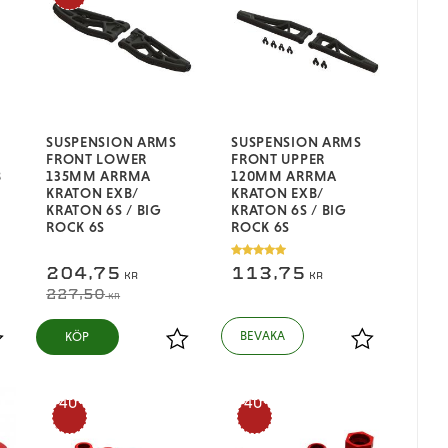
SUSPENSION ARMS
SUSPENSION ARMS
FRONT LOWER
FRONT UPPER
B
135MM ARRMA
120MM ARRMA
KRATON EXB/
KRATON EXB/
KRATON 6S / BIG
KRATON 6S / BIG
ROCK 6S
ROCK 6S
204,75
113,75
KR
KR
227,50
KR
KÖP
ägg till i favoriter
Lägg till i favoriter
Lägg till i fa
40
40
%
%