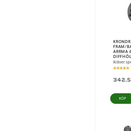
KRONDRE
FRAM/BA
ARRMA 
DIFFHÖL
Kräver spe
342,
KÖP