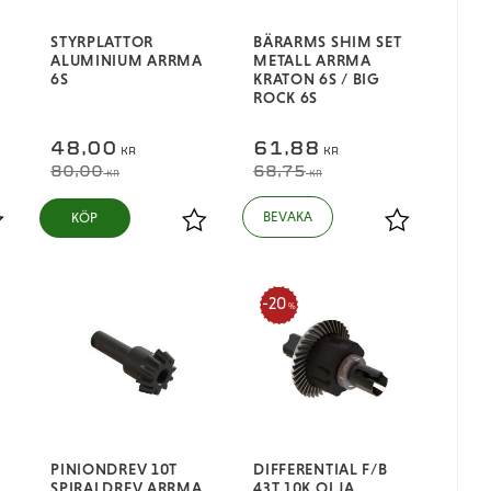
STYRPLATTOR
BÄRARMS SHIM SET
ALUMINIUM ARRMA
METALL ARRMA
6S
KRATON 6S / BIG
ROCK 6S
48,00
61,88
KR
KR
80,00
68,75
KR
KR
KÖP
ägg till i favoriter
Lägg till i favoriter
Lägg till i fa
20
%
PINIONDREV 10T
DIFFERENTIAL F/B
SPIRALDREV ARRMA
43T 10K OLJA