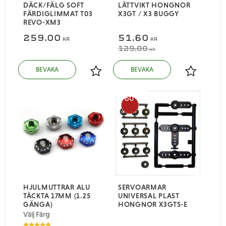
DÄCK/FÄLG SOFT
LÄTTVIKT HONGNOR
FÄRDIGLIMMAT T03
X3GT / X3 BUGGY
REVO-XM3
259,00
51,60
KR
KR
129,00
KR
Lägg till i favoriter
Lägg till i
60
%
HJULMUTTRAR ALU
SERVOARMAR
TÄCKTA 17MM (1.25
UNIVERSAL PLAST
GÄNGA)
HONGNOR X3GTS-E
Välj Färg