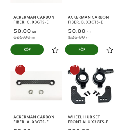
ACKERMAN CARBON
ACKERMAN CARBON
FIBER. C. X3GTS-E
FIBER. B. X3GTS-E
50,00
50,00
KR
KR
125,00
125,00
KR
KR
KÖP
KÖP
Lägg till i favoriter
Lägg till i
60
60
%
%
ACKERMAN CARBON
WHEEL HUB SET
FIBER. A. X3GTS-E
FRONT ALU X3GTS-E