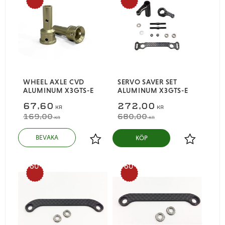
%
%
WHEEL AXLE CVD
SERVO SAVER SET
ALUMINUM X3GTS-E
ALUMINUM X3GTS-E
67,60
272,00
KR
KR
169,00
680,00
KR
KR
KÖP
Lägg till i favoriter
Lägg till i
60
60
%
%