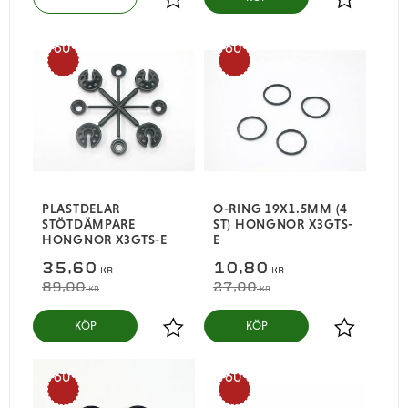
Lägg till i favoriter
Lägg till i
60
60
%
%
PLASTDELAR
O-RING 19X1.5MM (4
STÖTDÄMPARE
ST) HONGNOR X3GTS-
HONGNOR X3GTS-E
E
35,60
10,80
KR
KR
89,00
27,00
KR
KR
KÖP
KÖP
Lägg till i favoriter
Lägg till i
60
60
%
%