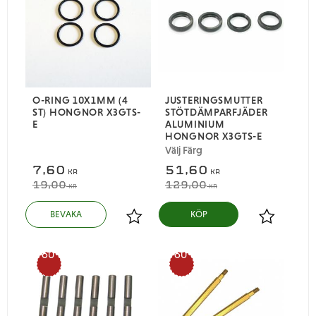
O-RING 10X1MM (4
JUSTERINGSMUTTER
ST) HONGNOR X3GTS-
STÖTDÄMPARFJÄDER
E
ALUMINIUM
HONGNOR X3GTS-E
Välj Färg
7,60
51,60
KR
KR
19,00
129,00
KR
KR
Lägg till i favoriter
Lägg till i
60
60
%
%