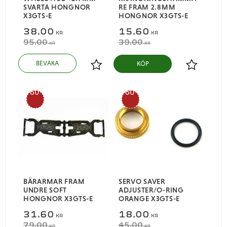
SVARTA HONGNOR
RE FRAM 2.8MM
X3GTS-E
HONGNOR X3GTS-E
38,00
15,60
KR
KR
95,00
39,00
KR
KR
KÖP
Lägg till i favoriter
Lägg till i
60
60
%
%
BÄRARMAR FRAM
SERVO SAVER
UNDRE SOFT
ADJUSTER/O-RING
HONGNOR X3GTS-E
ORANGE X3GTS-E
31,60
18,00
KR
KR
79,00
45,00
KR
KR