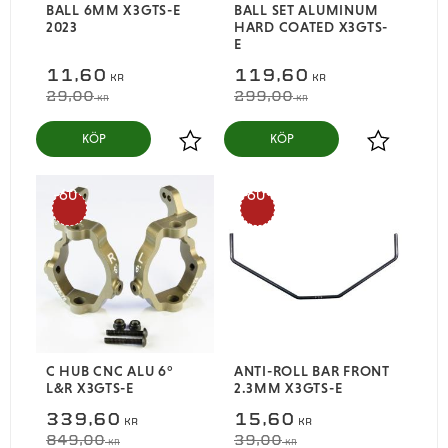
BALL 6MM X3GTS-E
BALL SET ALUMINUM
2023
HARD COATED X3GTS-
E
11,60
119,60
KR
KR
29,00
299,00
KR
KR
KÖP
KÖP
Lägg till i favoriter
Lägg till i
60
60
%
%
C HUB CNC ALU 6°
ANTI-ROLL BAR FRONT
L&R X3GTS-E
2.3MM X3GTS-E
339,60
15,60
KR
KR
849,00
39,00
KR
KR