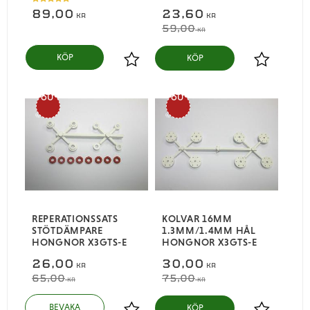
89,00
23,60
KR
KR
59,00
KR
KÖP
Lägg till i favoriter
Lägg till i
60
60
%
%
REPERATIONSSATS
KOLVAR 16MM
STÖTDÄMPARE
1.3MM/1.4MM HÅL
HONGNOR X3GTS-E
HONGNOR X3GTS-E
26,00
30,00
KR
KR
65,00
75,00
KR
KR
KÖP