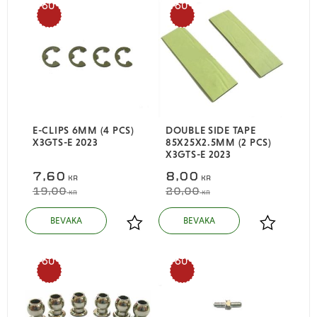
60
60
%
%
E-CLIPS 6MM (4 PCS)
DOUBLE SIDE TAPE
X3GTS-E 2023
85X25X2.5MM (2 PCS)
X3GTS-E 2023
7,60
8,00
KR
KR
19,00
20,00
KR
KR
Lägg till i favoriter
Lägg till i
60
60
%
%