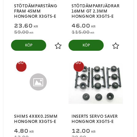
STÖTDÄMPARSTÅNG
STÖTDÄMPARFJÄDRAR
FRAM 45MM
16MM GT 2.3MM
HONGNOR X3GTS-E
HONGNOR X3GTS-E
23,60
46,00
KR
KR
59,00
115,00
KR
KR
KÖP
KÖP
Lägg till i favoriter
Lägg till i
60
60
%
%
SHIMS 4X8X0.25MM
INSERTS SERVO SAVER
HONGNOR X3GTS-E
HONGNOR X3GTS-E
4,80
12,00
KR
KR