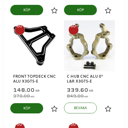
KÖP
KÖP
Lägg till i favoriter
Lägg till i
60
60
%
%
FRONT TOPDECK CNC
C HUB CNC ALU 0°
ALU X3GTS-E
L&R X3GTS-E
148,00
339,60
KR
KR
370,00
849,00
KR
KR
KÖP
Lägg till i favoriter
Lägg till i
60
60