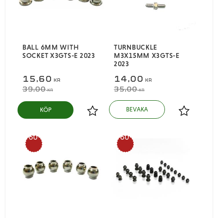
BALL 6MM WITH
TURNBUCKLE
SOCKET X3GTS-E 2023
M3X15MM X3GTS-E
2023
15,60
14,00
KR
KR
39,00
35,00
KR
KR
KÖP
Lägg till i favoriter
Lägg till i
60
60
%
%