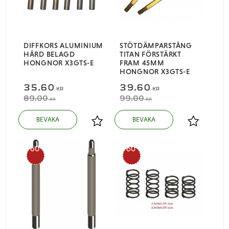
DIFFKORS ALUMINIUM
STÖTDÄMPARSTÅNG
HÅRD BELAGD
TITAN FÖRSTÄRKT
HONGNOR X3GTS-E
FRAM 45MM
HONGNOR X3GTS-E
35,60
39,60
KR
KR
89,00
99,00
KR
KR
Lägg till i favoriter
Lägg till i
60
60
%
%