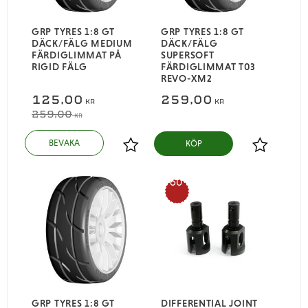
GRP TYRES 1:8 GT
​GRP TYRES 1:8 GT
DÄCK/FÄLG MEDIUM
DÄCK/FÄLG
FÄRDIGLIMMAT PÅ
SUPERSOFT
RIGID FÄLG
FÄRDIGLIMMAT T03
REVO-XM2
125,00
259,00
KR
KR
259,00
KR
KÖP
Lägg till i favoriter
Lägg till i
60
%
GRP TYRES 1:8 GT
DIFFERENTIAL JOINT