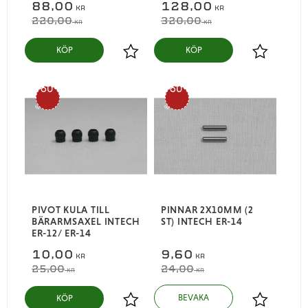
88,00
128,00
KR
KR
220,00
320,00
KR
KR
KÖP
KÖP
Lägg till i favoriter
Lägg till i
60
60
%
%
PIVOT KULA TILL
PINNAR 2X10MM (2
BÄRARMSAXEL INTECH
ST) INTECH ER-14
ER-12/ ER-14
10,00
9,60
KR
KR
25,00
24,00
KR
KR
KÖP
Lägg till i favoriter
Lägg till i