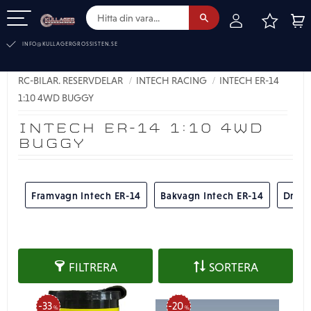
FAVOR
KUN
Meny
INFO@KULLAGERGROSSISTEN.SE
RC-BILAR. RESERVDELAR
INTECH RACING
INTECH ER-14
1:10 4WD BUGGY
INTECH ER-14 1:10 4WD
BUGGY
Framvagn Intech ER-14
Bakvagn Intech ER-14
Drivl
FILTRERA
SORTERA
33
20
%
%