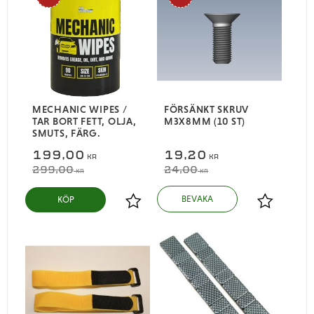
MECHANIC WIPES /
FÖRSÄNKT SKRUV
TAR BORT FETT, OLJA,
M3X8MM (10 ST)
SMUTS, FÄRG.
199,00
19,20
KR
KR
299,00
24,00
KR
KR
KÖP
Lägg till i favoriter
Lägg till i