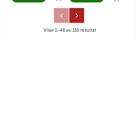
Lägg till i favoriter
Lägg till i
Visar
1–
48
av
135
resultat