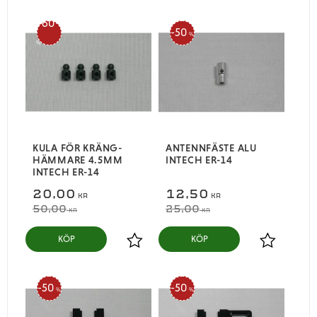
60
50
%
%
KULA FÖR KRÄNG-
ANTENNFÄSTE ALU
HÄMMARE 4.5MM
INTECH ER-14
INTECH ER-14
20,00
12,50
KR
KR
50,00
25,00
KR
KR
KÖP
KÖP
Lägg till i favoriter
Lägg till i
50
50
%
%