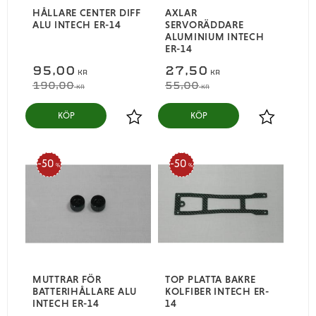
HÅLLARE CENTER DIFF
AXLAR
ALU INTECH ER-14
SERVORÄDDARE
ALUMINIUM INTECH
ER-14
95,00
27,50
KR
KR
190,00
55,00
KR
KR
KÖP
KÖP
Lägg till i favoriter
Lägg till i
50
50
%
%
MUTTRAR FÖR
TOP PLATTA BAKRE
BATTERIHÅLLARE ALU
KOLFIBER INTECH ER-
INTECH ER-14
14