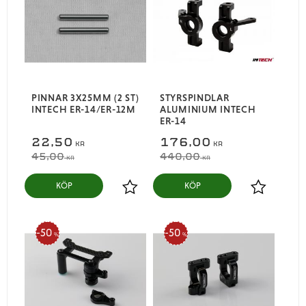
PINNAR 3X25MM (2 ST)
STYRSPINDLAR
INTECH ER-14/ER-12M
ALUMINIUM INTECH
ER-14
22,50
176,00
KR
KR
45,00
440,00
KR
KR
KÖP
KÖP
Lägg till i favoriter
Lägg till i
50
50
%
%