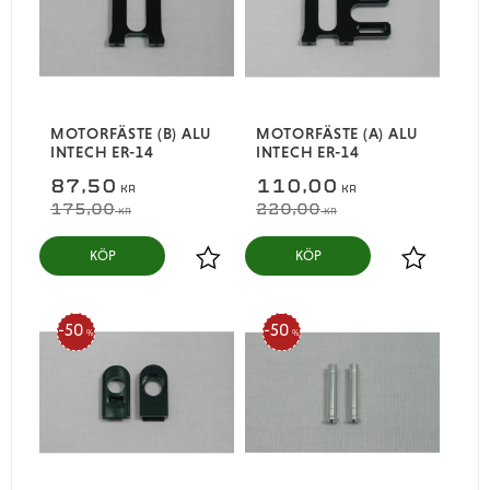
MOTORFÄSTE (B) ALU
MOTORFÄSTE (A) ALU
INTECH ER-14
INTECH ER-14
87,50
110,00
KR
KR
175,00
220,00
KR
KR
KÖP
KÖP
Lägg till i favoriter
Lägg till i
50
50
%
%