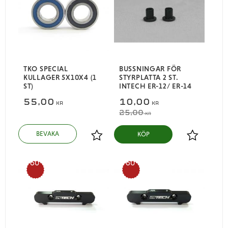
TKO SPECIAL
BUSSNINGAR FÖR
KULLAGER 5X10X4 (1
STYRPLATTA 2 ST.
ST)
INTECH ER-12/ ER-14
55,00
10,00
KR
KR
25,00
KR
KÖP
Lägg till i favoriter
Lägg till i
60
60
%
%