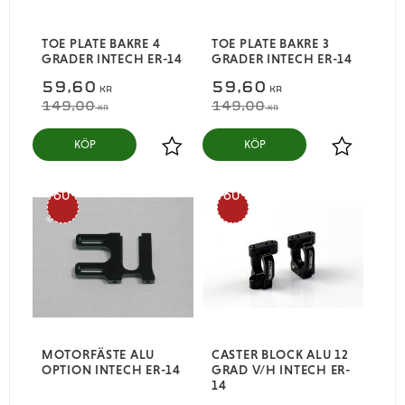
TOE PLATE BAKRE 4
TOE PLATE BAKRE 3
GRADER INTECH ER-14
GRADER INTECH ER-14
59,60
59,60
KR
KR
149,00
149,00
KR
KR
KÖP
KÖP
Lägg till i favoriter
Lägg till i
60
60
%
%
MOTORFÄSTE ALU
CASTER BLOCK ALU 12
OPTION INTECH ER-14
GRAD V/H INTECH ER-
14