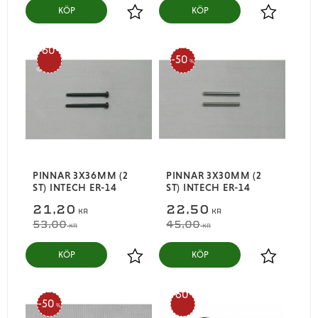
KÖP
KÖP
Lägg till i favoriter
Lägg till i
60
50
%
%
PINNAR 3X36MM (2
PINNAR 3X30MM (2
ST) INTECH ER-14
ST) INTECH ER-14
21,20
22,50
KR
KR
53,00
45,00
KR
KR
KÖP
KÖP
Lägg till i favoriter
Lägg till i
60
50
%
%