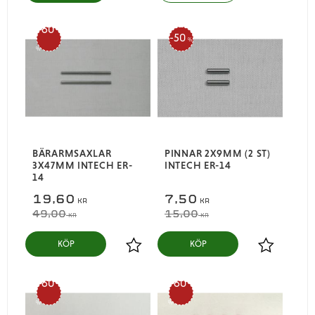
60
50
%
%
BÄRARMSAXLAR
PINNAR 2X9MM (2 ST)
3X47MM INTECH ER-
INTECH ER-14
14
19,60
7,50
KR
KR
49,00
15,00
KR
KR
KÖP
KÖP
Lägg till i favoriter
Lägg till i
60
60
%
%