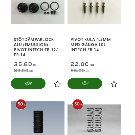
STÖTDÄMPARLOCK
PIVOT KULA 4.5MM
ALU (EMULSION)
MED GÄNGA 10L
PIVOT INTECH ER-12/
INTECH ER-14
ER-14
35,60
22,00
KR
KR
89,00
55,00
KR
KR
KÖP
KÖP
Lägg till i favoriter
Lägg till i
50
50
%
%