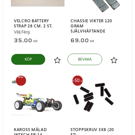
VELCRO BATTERY
CHASSIE VIKTER 120
STRAP 28 CM. 2 ST.
GRAM
SJÄLVHÄFTANDE
Välj Färg
35,00
69,00
KR
KR
Lägg till i favoriter
Lägg till i
60
50
%
%
KAROSS MÅLAD
STOPPSKRUV 3X8 (20
INTECH ER-14
ST)