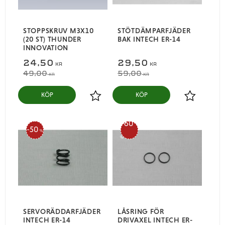
STOPPSKRUV M3X10
STÖTDÄMPARFJÄDER
(20 ST) THUNDER
BAK INTECH ER-14
INNOVATION
24,50
29,50
KR
KR
49,00
59,00
KR
KR
KÖP
KÖP
Lägg till i favoriter
Lägg till i
60
50
%
%
SERVORÄDDARFJÄDER
LÅSRING FÖR
INTECH ER-14
DRIVAXEL INTECH ER-