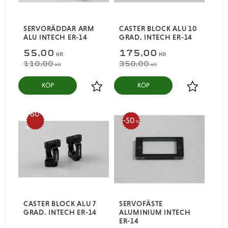
SERVORÄDDAR ARM
CASTER BLOCK ALU 10
ALU INTECH ER-14
GRAD. INTECH ER-14
55,00
175,00
KR
KR
110,00
350,00
KR
KR
KÖP
KÖP
Lägg till i favoriter
Lägg till i
60
50
%
%
CASTER BLOCK ALU 7
SERVOFÄSTE
GRAD. INTECH ER-14
ALUMINIUM INTECH
ER-14