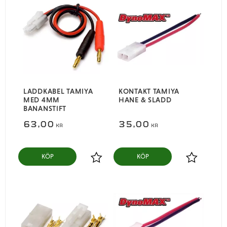
LADDKABEL TAMIYA
KONTAKT TAMIYA
MED 4MM
HANE & SLADD
BANANSTIFT
63,00
35,00
KR
KR
KÖP
KÖP
Lägg till i favoriter
Lägg till i