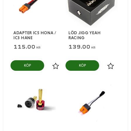
ADAPTER IC5 HONA /
LÖD JIGG YEAH
IC3 HANE
RACING
115,00
139,00
KR
KR
KÖP
KÖP
Lägg till i favoriter
Lägg till i