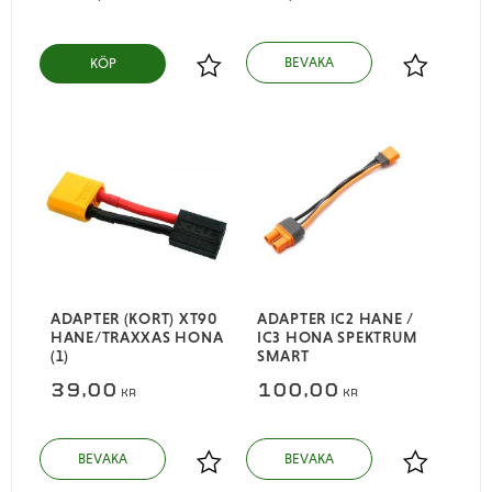
KÖP
Lägg till i favoriter
Lägg till i
ADAPTER (KORT) XT90
ADAPTER IC2 HANE /
HANE/TRAXXAS HONA
IC3 HONA SPEKTRUM
(1)
SMART
39,00
100,00
KR
KR
Lägg till i favoriter
Lägg till i