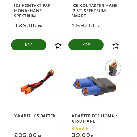
IC5 KONTAKT PAR
IC5 KONTAKTER HANE
HONA/HANE
(2 ST) SPEKTRUM
SPEKTRUM
SMART
129,00
159,00
KR
KR
KÖP
KÖP
Lägg till i favoriter
Lägg till i
Y-KABEL IC5 BATTERI
ADAPTER EC5 HONA /
XT60 HANE
235,00
39,00
KR
KR