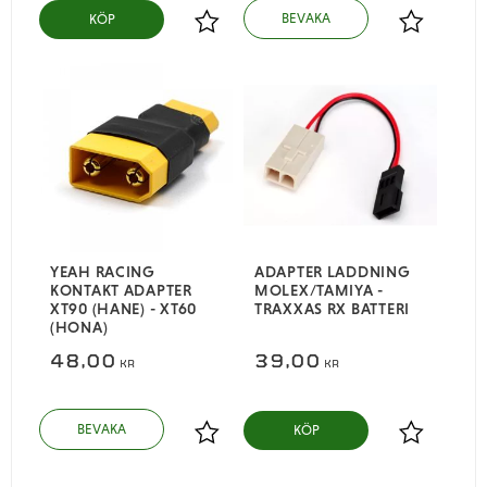
KÖP
Lägg till i favoriter
Lägg till i
YEAH RACING
ADAPTER LADDNING
KONTAKT ADAPTER
MOLEX/TAMIYA -
XT90 (HANE) - XT60
TRAXXAS RX BATTERI
(HONA)
48,00
39,00
KR
KR
KÖP
Lägg till i favoriter
Lägg till i