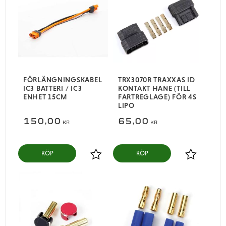
FÖRLÄNGNINGSKABEL
TRX3070R TRAXXAS ID
IC3 BATTERI / IC3
KONTAKT HANE (TILL
ENHET 15CM
FARTREGLAGE) FÖR 4S
LIPO
150,00
65,00
KR
KR
KÖP
KÖP
Lägg till i favoriter
Lägg till i