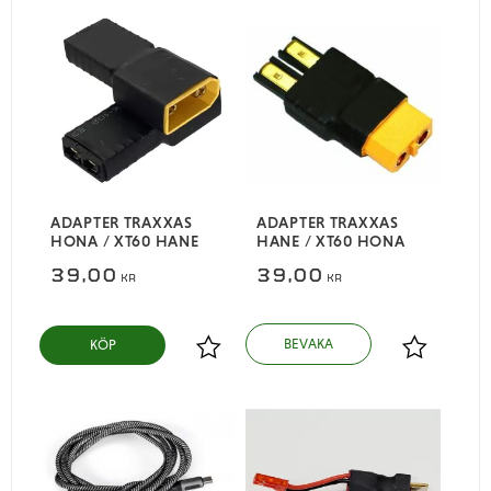
ADAPTER TRAXXAS
ADAPTER TRAXXAS
HONA / XT60 HANE
HANE / XT60 HONA
39,00
39,00
KR
KR
KÖP
Lägg till i favoriter
Lägg till i