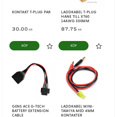
KONTAKT T-PLUG PAR
LADDKABEL T-PLUG
HANE TILL XT60
14AWG 500MM
30,00
87,75
KR
KR
KÖP
KÖP
Lägg till i favoriter
Lägg till i
GENS ACE G-TECH
LADDKABEL MINI-
BATTERY EXTENSION
TAMIYA MED 4MM
CABLE
KONTAKTER