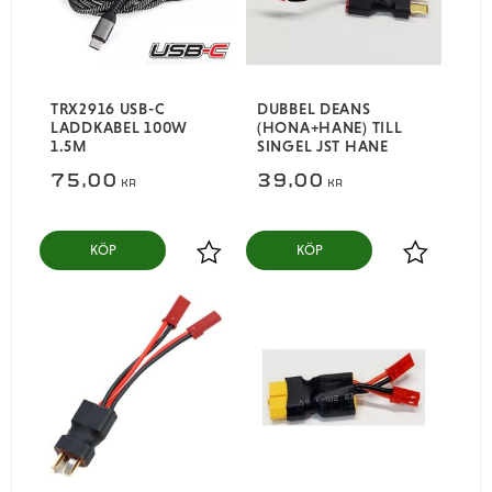
TRX2916 USB-C
DUBBEL DEANS
LADDKABEL 100W
(HONA+HANE) TILL
1.5M
SINGEL JST HANE
75,00
39,00
KR
KR
KÖP
KÖP
Lägg till i favoriter
Lägg till i