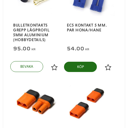
BULLETKONTAKTS
EC5 KONTAKT 5 MM.
GREPP LÅGPROFIL
PAR HONA/HANE
5MM ALUMINIUM
(HOBBYDETAILS)
95,00
54,00
KR
KR
KÖP
Lägg till i favoriter
Lägg till i