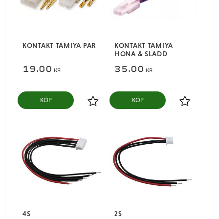
KONTAKT TAMIYA PAR
KONTAKT TAMIYA
HONA & SLADD
19,00
35,00
KR
KR
KÖP
KÖP
Lägg till i favoriter
Lägg till i
4S
2S