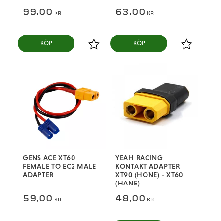
99,00
63,00
KR
KR
KÖP
KÖP
Lägg till i favoriter
Lägg till i
GENS ACE XT60
YEAH RACING
FEMALE TO EC2 MALE
KONTAKT ADAPTER
ADAPTER
XT90 (HONE) - XT60
(HANE)
59,00
48,00
KR
KR