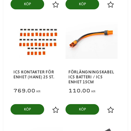
KÖP
KÖP
Lägg till i favoriter
Lägg till i
IC5 KONTAKTER FÖR
FÖRLÄNGNINGSKABEL
ENHET (HANE) 25 ST.
IC5 BATTERI / IC5
ENHET 15CM
769,00
110,00
KR
KR
KÖP
KÖP
Lägg till i favoriter
Lägg till i