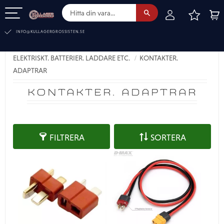
FAVOR
KUN
Meny
INFO@KULLAGERGROSSISTEN.SE
ELEKTRISKT. BATTERIER. LADDARE ETC.
KONTAKTER.
ADAPTRAR
KONTAKTER. ADAPTRAR
FILTRERA
SORTERA