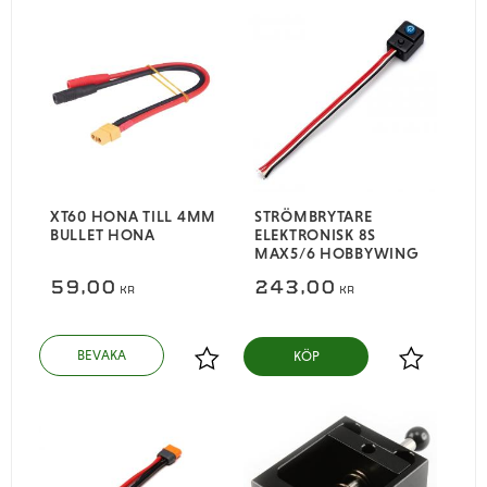
XT60 HONA TILL 4MM
STRÖMBRYTARE
BULLET HONA
ELEKTRONISK 8S
MAX5/6 HOBBYWING
59,00
243,00
KR
KR
KÖP
Lägg till i favoriter
Lägg till i