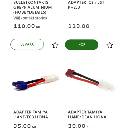
BULLETKONTAKTS
ADAPTER IC3 / JST
GREPP ALUMINIUM
PH2.0
(HOBBYDETAILS)
Välj kontakt storlek
110,00
119,00
KR
KR
KÖP
Lägg till i favoriter
Lägg till i
ADAPTER TAMIYA
ADAPTER TAMIYA
HANE/EC3 HONA
HANE/DEAN HONA
35,00
39,00
KR
KR