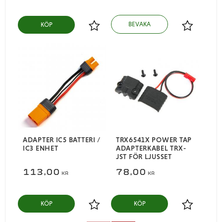
KÖP
Lägg till i favoriter
Lägg till i
ADAPTER IC5 BATTERI /
TRX6541X POWER TAP
IC3 ENHET
ADAPTERKABEL TRX-
JST FÖR LJUSSET
113,00
78,00
KR
KR
KÖP
KÖP
Lägg till i favoriter
Lägg till i