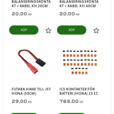
BALANSERINGSKONTA
BALANSERINGSKONTA
KT + KABEL XH 20CM
KT + KABEL XH 40CM
20,00
20,00
KR
KR
KÖP
KÖP
Lägg till i favoriter
Lägg till i
FUTABA HANE TILL JST
IC5 KONTAKTER FÖR
HONA (30CM)
BATTERI (HONA) 25 ST.
29,00
769,00
KR
KR