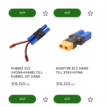
KÖP
KÖP
Lägg till i favoriter
Lägg till i
DUBBEL EC5
ADAPTER EC5 HANE
(HONA+HANE) TILL
TILL XT60 HONA
DUBBEL JST HANE
39,00
35,00
KR
KR
KÖP
KÖP
Lägg till i favoriter
Lägg till i