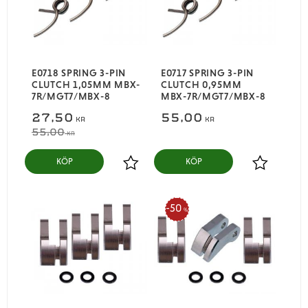
E0718 SPRING 3-PIN
E0717 SPRING 3-PIN
CLUTCH 1,05MM MBX-
CLUTCH 0,95MM
7R/MGT7/MBX-8
MBX-7R/MGT7/MBX-8
27,50
55,00
KR
KR
55,00
KR
KÖP
KÖP
Lägg till i favoriter
Lägg till i
50
%