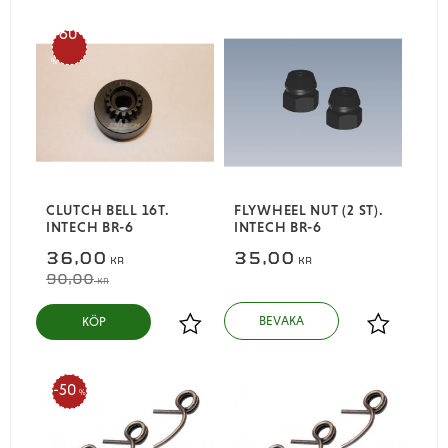
60
%
CLUTCH BELL 16T.
FLYWHEEL NUT (2 ST).
INTECH BR-6
INTECH BR-6
36,00
35,00
KR
KR
90,00
KR
KÖP
Lägg till i favoriter
Lägg till i
50
%