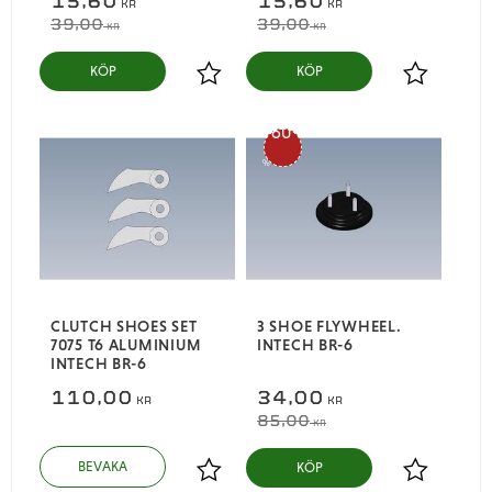
15,60
15,60
KR
KR
39,00
39,00
KR
KR
KÖP
KÖP
Lägg till i favoriter
Lägg till i
60
%
CLUTCH SHOES SET
3 SHOE FLYWHEEL.
7075 T6 ALUMINIUM
INTECH BR-6
INTECH BR-6
110,00
34,00
KR
KR
85,00
KR
KÖP
Lägg till i favoriter
Lägg till i