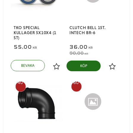
TKO SPECIAL
CLUTCH BELL 15T.
KULLAGER 5X10X4 (1
INTECH BR-6
ST)
55,00
36,00
KR
KR
90,00
KR
KÖP
Lägg till i favoriter
Lägg till i
40
60
%
%