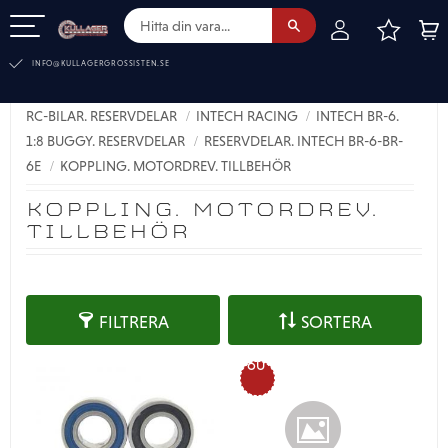
FAVOR
KUN
Meny
INFO@KULLAGERGROSSISTEN.SE
RC-BILAR. RESERVDELAR
INTECH RACING
INTECH BR-6.
1:8 BUGGY. RESERVDELAR
RESERVDELAR. INTECH BR-6-BR-
6E
KOPPLING. MOTORDREV. TILLBEHÖR
KOPPLING. MOTORDREV.
TILLBEHÖR
FILTRERA
SORTERA
60
%