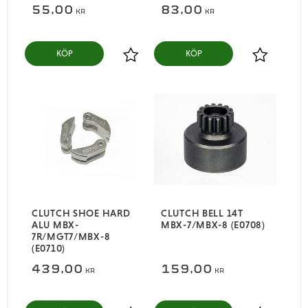
55,00
83,00
KR
KR
KÖP
KÖP
Lägg till i favoriter
Lägg till i
CLUTCH SHOE HARD
CLUTCH BELL 14T
ALU MBX-
MBX-7/MBX-8 (E0708)
7R/MGT7/MBX-8
(E0710)
439,00
159,00
KR
KR