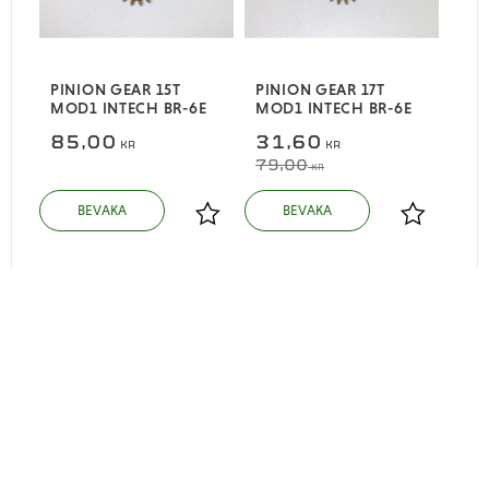
PINION GEAR 15T
PINION GEAR 17T
MOD1 INTECH BR-6E
MOD1 INTECH BR-6E
85,00
31,60
KR
KR
79,00
KR
Lägg till i favoriter
Lägg till i