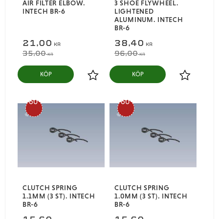
AIR FILTER ELBOW.
3 SHOE FLYWHEEL.
INTECH BR-6
LIGHTENED
ALUMINUM. INTECH
BR-6
21,00
38,40
KR
KR
35,00
96,00
KR
KR
KÖP
KÖP
Lägg till i favoriter
Lägg till i
60
60
%
%
CLUTCH SPRING
CLUTCH SPRING
1.1MM (3 ST). INTECH
1.0MM (3 ST). INTECH
BR-6
BR-6