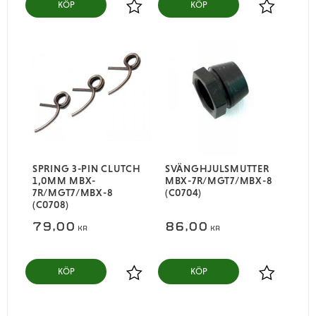
KÖP
KÖP
Lägg till i favoriter
Lägg till i
SPRING 3-PIN CLUTCH
SVÄNGHJULSMUTTER
1,0MM MBX-
MBX-7R/MGT7/MBX-8
7R/MGT7/MBX-8
(C0704)
(C0708)
79,00
86,00
KR
KR
KÖP
KÖP
Lägg till i favoriter
Lägg till i