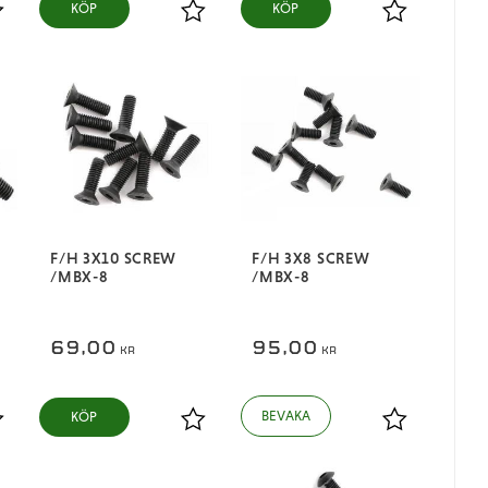
KÖP
KÖP
ägg till i favoriter
Lägg till i favoriter
Lägg till i fa
F/H 3X10 SCREW
F/H 3X8 SCREW
/MBX-8
/MBX-8
69,00
95,00
KR
KR
KÖP
ägg till i favoriter
Lägg till i favoriter
Lägg till i fa