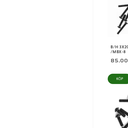
B/H 3X2
/MBX-8
85,0
KÖP