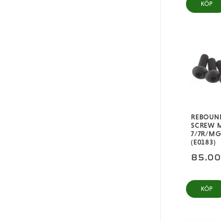
KÖP
REBOUND
SCREW 
7/7R/MG
(E0183)
85,0
KÖP