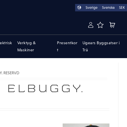
Sverige
Svenska
SEK
FAVORITER
KUNDVA
lektrisk
Verktyg &
Presentkor
Ugears Byggsatser i
Maskiner
t
Trä
. RESERVD
 ELBUGGY.