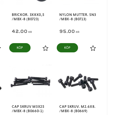
BRICKOR. 3X8X0,5
NYLON MUTTER. SN3
/MBX-8 (B0723)
/MBX-8 (B0713)
42,00
95,00
KR
KR
KÖP
KÖP
ägg till i favoriter
Lägg till i favoriter
Lägg till i fa
CAP SKRUV M3X25
CAP SKRUV. M2.6X8.
/MBX-8 (B0660-1)
/MBX-8 (B0669)