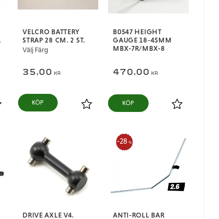
VELCRO BATTERY
B0547 HEIGHT
A
STRAP 28 CM. 2 ST.
GAUGE 18-45MM
MBX-7R/MBX-8
Välj Färg
35,00
470,00
KR
KR
KÖP
ägg till i favoriter
Lägg till i favoriter
Lägg till i fa
28
%
DRIVE AXLE V4.
ANTI-ROLL BAR