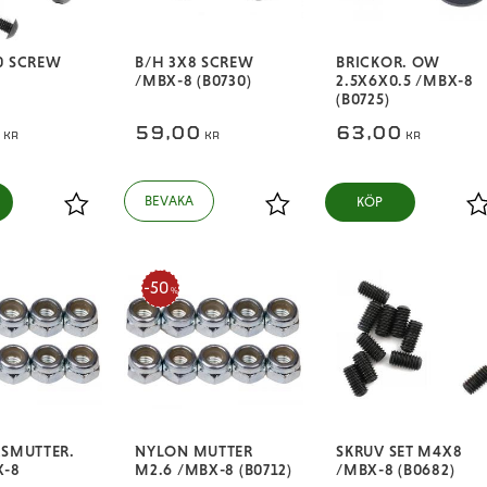
0 SCREW
B/H 3X8 SCREW
BRICKOR. OW
/MBX-8 (B0730)
2.5X6X0.5 /MBX-8
(B0725)
0
59,00
63,00
KR
KR
KR
KÖP
Lägg till i favoriter
Lägg till i favoriter
L
50
%
ÅSMUTTER.
NYLON MUTTER
SKRUV SET M4X8
X-8
M2.6 /MBX-8 (B0712)
/MBX-8 (B0682)