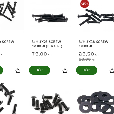
50
%
0 SCREW
B/H 3X23 SCREW
B/H 3X18 SCREW
/MBX-8 (B0730-1)
/MBX-8
0
79,00
29,50
KR
KR
KR
59,00
KR
KÖP
KÖP
Lägg till i favoriter
Lägg till i favoriter
L