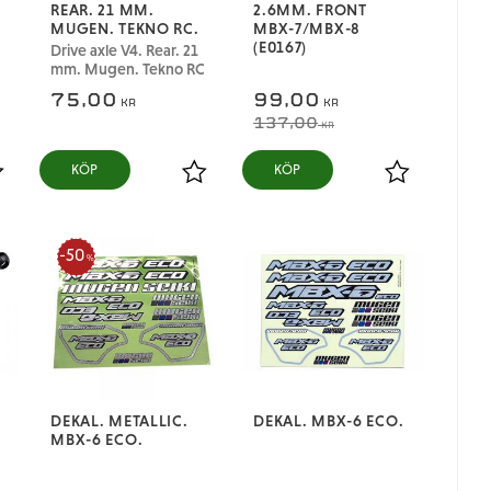
REAR. 21 MM.
2.6MM. FRONT
MUGEN. TEKNO RC.
MBX-7/MBX-8
(E0167)
Drive axle V4. Rear. 21
mm. Mugen. Tekno RC
75,00
99,00
KR
KR
137,00
KR
KÖP
KÖP
ägg till i favoriter
Lägg till i favoriter
Lägg till i fa
50
%
DEKAL. METALLIC.
DEKAL. MBX-6 ECO.
MBX-6 ECO.