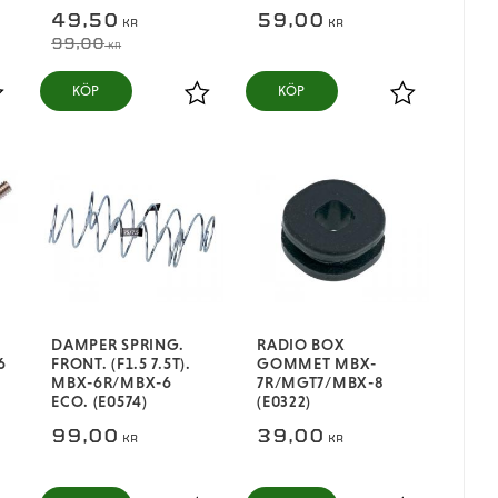
49,50
59,00
KR
KR
99,00
KR
KÖP
KÖP
ägg till i favoriter
Lägg till i favoriter
Lägg till i fa
DAMPER SPRING.
RADIO BOX
6
FRONT. (F1.5 7.5T).
GOMMET MBX-
MBX-6R/MBX-6
7R/MGT7/MBX-8
ECO. (E0574)
(E0322)
99,00
39,00
KR
KR