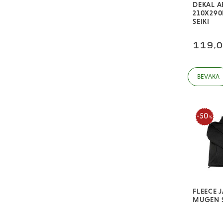
DEKAL A
210X29
SEIKI
119,
50
%
FLEECE J
MUGEN S