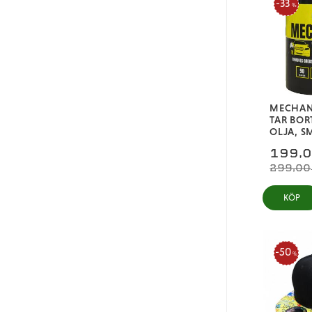
33
%
Gul
Grön
MECHANI
TAR BORT
OLJA, S
199,
299,00
KÖP
50
%