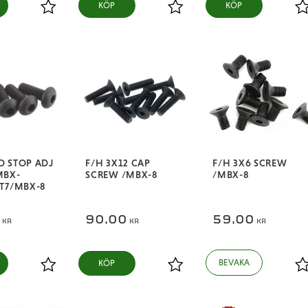
KÖP
KÖP
Lägg till i favoriter
Lägg till i favoriter
L
 STOP ADJ
F/H 3X12 CAP
F/H 3X6 SCREW
MBX-
SCREW /MBX-8
/MBX-8
T7/MBX-8
0
90,00
59,00
KR
KR
KR
KÖP
Lägg till i favoriter
Lägg till i favoriter
L