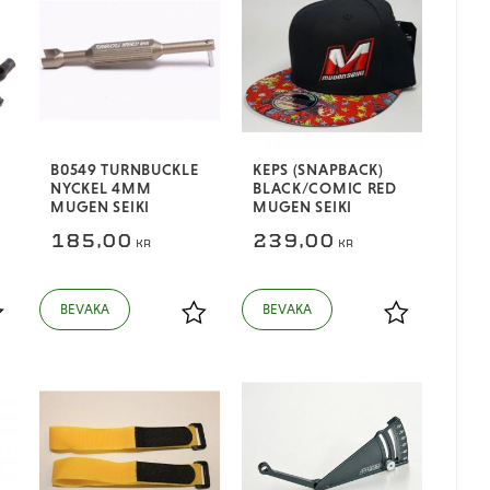
B0549 TURNBUCKLE
KEPS (SNAPBACK)
NYCKEL 4MM
BLACK/COMIC RED
MUGEN SEIKI
MUGEN SEIKI
185,00
239,00
KR
KR
ägg till i favoriter
Lägg till i favoriter
Lägg till i fa