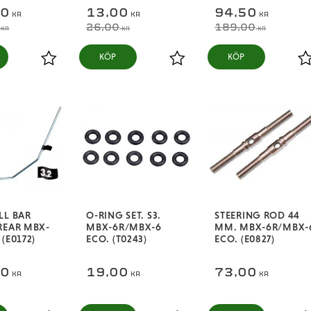
50
13,00
94,50
KR
KR
KR
26,00
189,00
KR
KR
KR
KÖP
KÖP
Lägg till i favoriter
Lägg till i favoriter
L
LL BAR
O-RING SET. S3.
STEERING ROD 44
REAR MBX-
MBX-6R/MBX-6
MM. MBX-6R/MBX-
(E0172)
ECO. (T0243)
ECO. (E0827)
00
19,00
73,00
KR
KR
KR