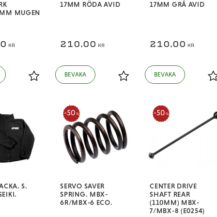
RK
17MM RÖDA AVID
17MM GRÅ AVID
0MM MUGEN
00
210,00
210,00
KR
KR
KR
Lägg till i favoriter
Lägg till i favoriter
L
50
50
%
%
ACKA. S.
SERVO SAVER
CENTER DRIVE
EIKI.
SPRING. MBX-
SHAFT REAR
6R/MBX-6 ECO.
(110MM) MBX-
7/MBX-8 (E0254)