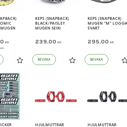
NAPBACK)
KEPS (SNAPBACK)
KEPS (SNAPBACK)
COMIC
BLACK/PAISLEY
MUGEN "M" LOGG
 MUGEN
MUGEN SEIKI
SVART
50
239,00
295,00
KR
KR
KR
KR
Lägg till i favoriter
Lägg till i favoriter
L
ICKER
HJULMUTTRAR
HJULMUTTRAR