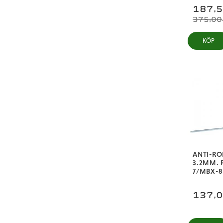
187,
375,00
KÖP
ANTI-RO
3.2MM. 
7/MBX-8 
137,