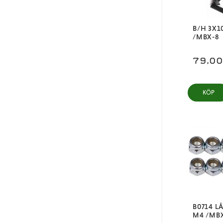
B/H 3X1
/MBX-8
79,0
KÖP
B0714 L
M4 /MB