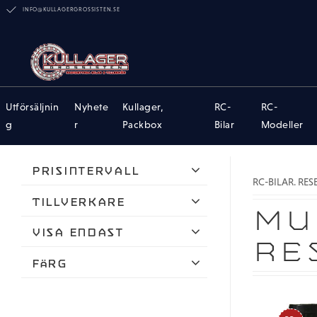
INFO@KULLAGERGROSSISTEN.SE
Utförsäljnin
Nyhete
Kullager,
RC-
RC-
g
r
Packbox
Bilar
Modeller
Prisintervall
RC-BILAR. RE
13
650
Tillverkare
MU
AVID
Visa endast
RE
K-factory
Finns i lager
Färg
Mugen Seiki
Blå
Tekno RC
Röd