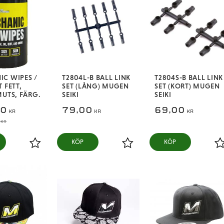
C WIPES /
T2804L-B BALL LINK
T2804S-B BALL LINK
 FETT,
SET (LÅNG) MUGEN
SET (KORT) MUGEN
MUTS, FÄRG.
SEIKI
SEIKI
00
79,00
69,00
KR
KR
KR
KR
KÖP
KÖP
Lägg till i favoriter
Lägg till i favoriter
L