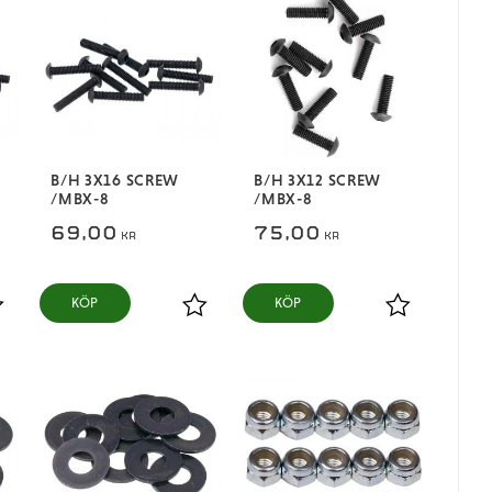
B/H 3X16 SCREW
B/H 3X12 SCREW
/MBX-8
/MBX-8
69,00
75,00
KR
KR
KÖP
KÖP
ägg till i favoriter
Lägg till i favoriter
Lägg till i fa