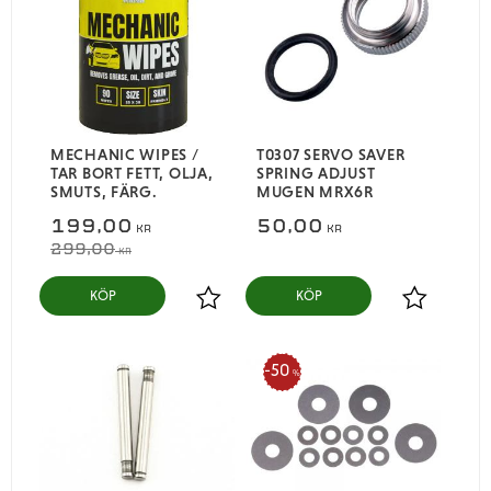
MECHANIC WIPES /
T0307 SERVO SAVER
TAR BORT FETT, OLJA,
SPRING ADJUST
SMUTS, FÄRG.
MUGEN MRX6R
199,00
50,00
KR
KR
299,00
KR
KÖP
KÖP
Lägg till i favoriter
Lägg till i
50
%