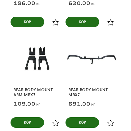
196,00
630,00
KR
KR
KÖP
KÖP
Lägg till i favoriter
Lägg till i
REAR BODY MOUNT
REAR BODY MOUNT
ARM MRX7
MRX7
109,00
691,00
KR
KR
KÖP
KÖP
Lägg till i favoriter
Lägg till i