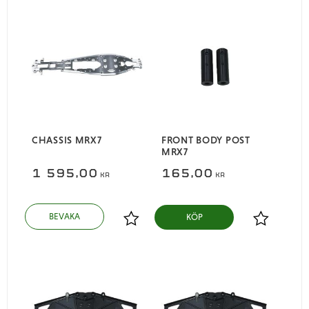
CHASSIS MRX7
FRONT BODY POST
MRX7
1 595,00
165,00
KR
KR
KÖP
Lägg till i favoriter
Lägg till i