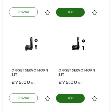
KÖP
Lägg till i favoriter
Lägg till i
OFFSET SERVO HORN
OFFSET SERVO HORN
25T
23T
275,00
275,00
KR
KR
KÖP
Lägg till i favoriter
Lägg till i