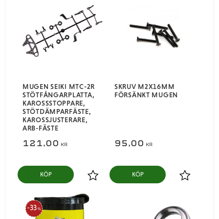
MUGEN SEIKI MTC-2R
SKRUV M2X16MM
STÖTFÅNGARPLATTA,
FÖRSÄNKT MUGEN
KAROSSSTOPPARE,
STÖTDÄMPARFÄSTE,
KAROSSJUSTERARE,
ARB-FÄSTE
121,00
95,00
KR
KR
KÖP
KÖP
Lägg till i favoriter
Lägg till i
33
%