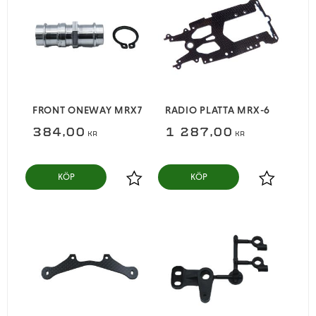
FRONT ONEWAY MRX7
RADIO PLATTA MRX-6
384,00
1 287,00
KR
KR
KÖP
KÖP
Lägg till i favoriter
Lägg till i