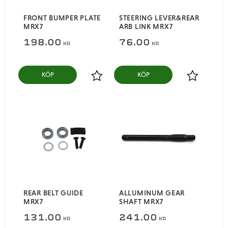
FRONT BUMPER PLATE
STEERING LEVER&REAR
MRX7
ARB LINK MRX7
198,00
76,00
KR
KR
KÖP
KÖP
Lägg till i favoriter
Lägg till i
REAR BELT GUIDE
ALLUMINUM GEAR
MRX7
SHAFT MRX7
131,00
241,00
KR
KR