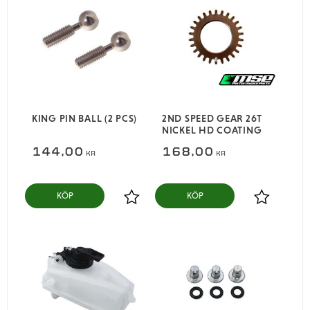
KING PIN BALL (2 PCS)
2ND SPEED GEAR 26T
NICKEL HD COATING
144,00
168,00
KR
KR
KÖP
KÖP
Lägg till i favoriter
Lägg till i