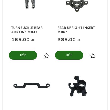
TURNBUCKLE REAR
REAR UPRIGHT INSERT
ARB LINK MRX7
MRX7
165,00
285,00
KR
KR
KÖP
KÖP
Lägg till i favoriter
Lägg till i