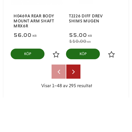
H0469A REAR BODY
T2226 DIFF DREV
MOUNT ARM SHAFT
SHIMS MUGEN
MRX6R
56,00
55,00
KR
KR
110,00
KR
KÖP
KÖP
Lägg till i favoriter
Lägg till i
Visar
1–
48
av
295
resultat