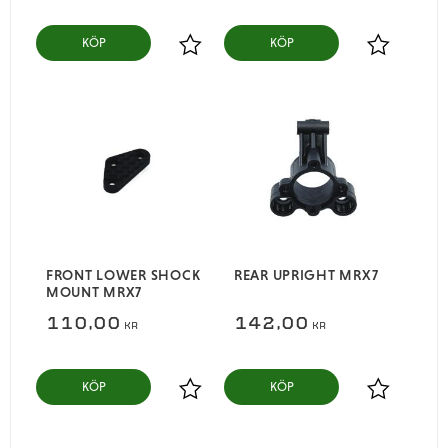
KÖP
KÖP
Lägg till i favoriter
Lägg till i
FRONT LOWER SHOCK
REAR UPRIGHT MRX7
MOUNT MRX7
110,00
142,00
KR
KR
KÖP
KÖP
Lägg till i favoriter
Lägg till i