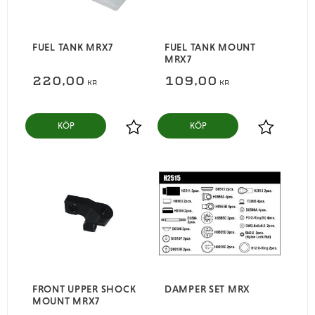
FUEL TANK MRX7
FUEL TANK MOUNT
MRX7
220,00
109,00
KR
KR
KÖP
KÖP
Lägg till i favoriter
Lägg till i
FRONT UPPER SHOCK
DAMPER SET MRX
MOUNT MRX7