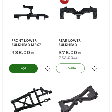
%
FRONT LOWER
REAR LOWER
BULKHEAD MRX7
BULKHEAD
438,00
376,00
KR
KR
752,00
KR
KÖP
Lägg till i favoriter
Lägg till i