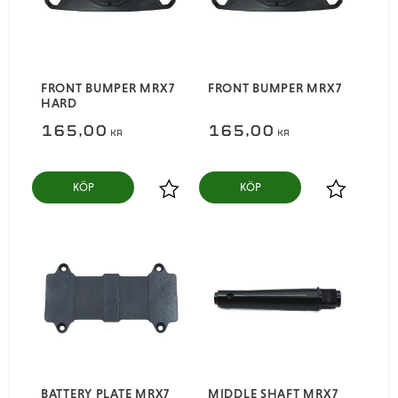
FRONT BUMPER MRX7
FRONT BUMPER MRX7
HARD
165,00
165,00
KR
KR
KÖP
KÖP
Lägg till i favoriter
Lägg till i
BATTERY PLATE MRX7
MIDDLE SHAFT MRX7