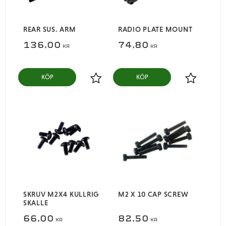
REAR SUS. ARM
RADIO PLATE MOUNT
136,00
74,80
KR
KR
KÖP
KÖP
Lägg till i favoriter
Lägg till i
SKRUV M2X4 KULLRIG
M2 X 10 CAP SCREW
SKALLE
66,00
82,50
KR
KR