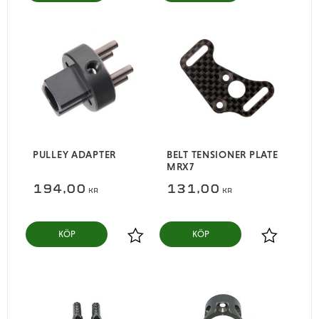
PULLEY ADAPTER
BELT TENSIONER PLATE
MRX7
194,00
131,00
KR
KR
KÖP
KÖP
Lägg till i favoriter
Lägg till i