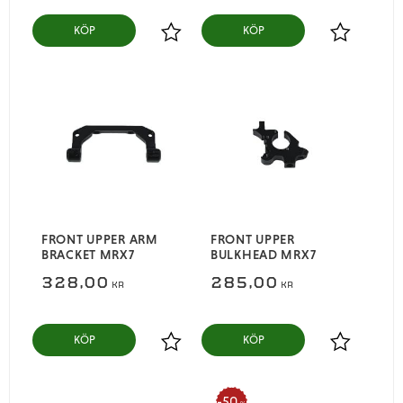
KÖP
KÖP
Lägg till i favoriter
Lägg till i
FRONT UPPER ARM
FRONT UPPER
BRACKET MRX7
BULKHEAD MRX7
328,00
285,00
KR
KR
KÖP
KÖP
Lägg till i favoriter
Lägg till i
50