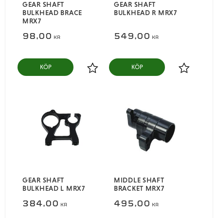
GEAR SHAFT
GEAR SHAFT
BULKHEAD BRACE
BULKHEAD R MRX7
MRX7
98,00
549,00
KR
KR
KÖP
KÖP
Lägg till i favoriter
Lägg till i
GEAR SHAFT
MIDDLE SHAFT
BULKHEAD L MRX7
BRACKET MRX7
384,00
495,00
KR
KR