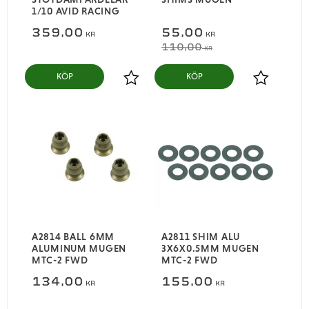
1/10 AVID RACING
359,00
55,00
KR
KR
110,00
KR
KÖP
KÖP
Lägg till i favoriter
Lägg till i
A2814 BALL 6MM
A2811 SHIM ALU
ALUMINUM MUGEN
3X6X0.5MM MUGEN
MTC-2 FWD
MTC-2 FWD
134,00
155,00
KR
KR