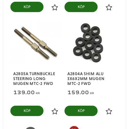
KÖP
KÖP
Lägg till i favoriter
Lägg till i
A2805A TURNBUCKLE
A2804A SHIM ALU
STEERING LONG
3X6X2MM MUGEN
MUGEN MTC-2 FWD
MTC-2 FWD
139,00
159,00
KR
KR
KÖP
KÖP
Lägg till i favoriter
Lägg till i