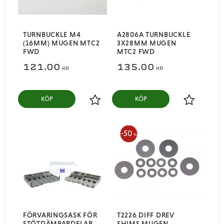
TURNBUCKLE M4
A2806A TURNBUCKLE
(16MM) MUGEN MTC2
3X28MM MUGEN
FWD
MTC2 FWD
121,00
135,00
KR
KR
KÖP
KÖP
Lägg till i favoriter
Lägg till i
50
%
FÖRVARINGSASK FÖR
T2226 DIFF DREV
STÖTDÄMPARDELAR
SHIMS MUGEN