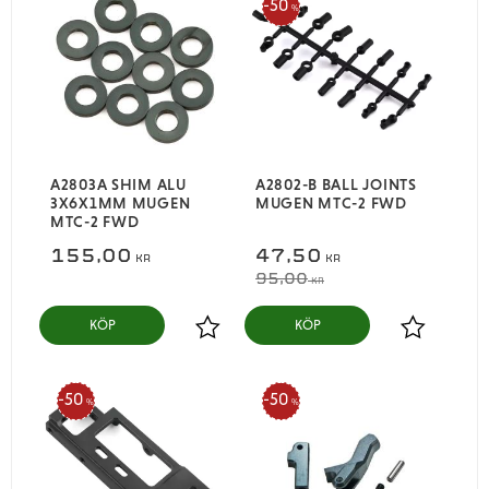
50
%
A2803A SHIM ALU
A2802-B BALL JOINTS
3X6X1MM MUGEN
MUGEN MTC-2 FWD
MTC-2 FWD
155,00
47,50
KR
KR
95,00
KR
KÖP
KÖP
Lägg till i favoriter
Lägg till i
50
50
%
%