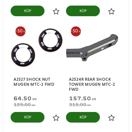
KÖP
KÖP
Lägg till i favoriter
Lägg till i
50
50
%
%
A2527 SHOCK NUT
A2524R REAR SHOCK
MUGEN MTC-2 FWD
TOWER MUGEN MTC-2
FWD
64,50
157,50
KR
KR
129,00
315,00
KR
KR
KÖP
KÖP
Lägg till i favoriter
Lägg till i