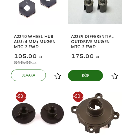
A2240 WHEEL HUB
A2239 DIFFERENTIAL
ALU (4 MM) MUGEN
OUTDRIVE MUGEN
MTC-2 FWD
MTC-2 FWD
105,00
175,00
KR
KR
210,00
KR
KÖP
Lägg till i favoriter
Lägg till i
50
50
%
%