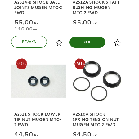
A2514-B SHOCK BALL
A2512A SHOCK SHAFT
JOINTS MUGEN MTC-2
BUSHING MUGEN
FWD
MTC-2 FWD
55,00
95,00
KR
KR
110,00
KR
KÖP
Lägg till i favoriter
Lägg till i
50
50
%
%
A2511 SHOCK LOWER
A2510A SHOCK
TIP NUT MUGEN MTC-
SPRING TENSION NUT
2 FWD
MUGEN MTC-2 FWD
44,50
94,50
KR
KR