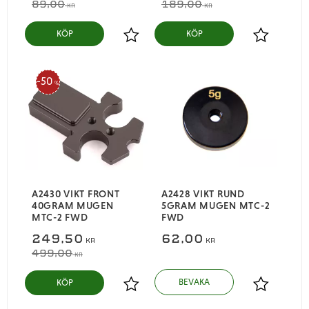
89,00
189,00
KR
KR
KÖP
KÖP
Lägg till i favoriter
Lägg till i
50
%
A2430 VIKT FRONT
A2428 VIKT RUND
40GRAM MUGEN
5GRAM MUGEN MTC-2
MTC-2 FWD
FWD
249,50
62,00
KR
KR
499,00
KR
KÖP
Lägg till i favoriter
Lägg till i