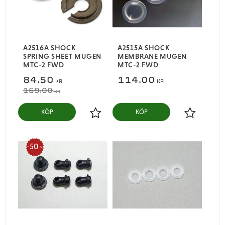
A2516A SHOCK
A2515A SHOCK
SPRING SHEET MUGEN
MEMBRANE MUGEN
MTC-2 FWD
MTC-2 FWD
84,50
114,00
KR
KR
169,00
KR
KÖP
KÖP
Lägg till i favoriter
Lägg till i
50
%