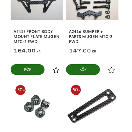
A2417 FRONT BODY
A2416 BUMPER +
MOUNT PLATE MUGEN
PARTS MUGEN MTC-2
MTC-2 FWD
FWD
164,00
147,00
KR
KR
KÖP
KÖP
Lägg till i favoriter
Lägg till i
50
50
%
%