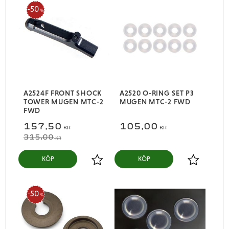
50
%
A2524F FRONT SHOCK
A2520 O-RING SET P3
TOWER MUGEN MTC-2
MUGEN MTC-2 FWD
FWD
157,50
105,00
KR
KR
315,00
KR
KÖP
KÖP
Lägg till i favoriter
Lägg till i
50
%