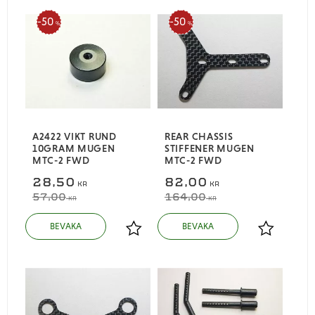
50
50
%
%
A2422 VIKT RUND
REAR CHASSIS
10GRAM MUGEN
STIFFENER MUGEN
MTC-2 FWD
MTC-2 FWD
28,50
82,00
KR
KR
57,00
164,00
KR
KR
Lägg till i favoriter
Lägg till i