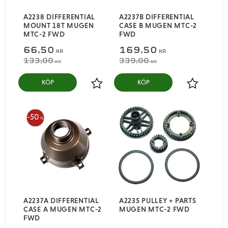
A2238 DIFFERENTIAL
A2237B DIFFERENTIAL
MOUNT 18T MUGEN
CASE B MUGEN MTC-2
MTC-2 FWD
FWD
66,50
169,50
KR
KR
133,00
339,00
KR
KR
KÖP
KÖP
Lägg till i favoriter
Lägg till i
50
%
A2237A DIFFERENTIAL
A2235 PULLEY + PARTS
CASE A MUGEN MTC-2
MUGEN MTC-2 FWD
FWD