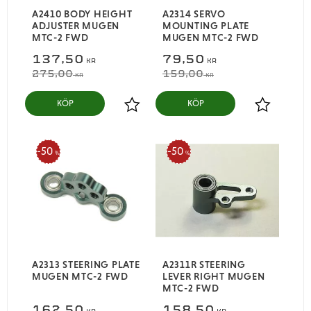
A2410 BODY HEIGHT
A2314 SERVO
ADJUSTER MUGEN
MOUNTING PLATE
MTC-2 FWD
MUGEN MTC-2 FWD
137,50
79,50
KR
KR
275,00
159,00
KR
KR
KÖP
KÖP
Lägg till i favoriter
Lägg till i
50
50
%
%
A2313 STEERING PLATE
A2311R STEERING
MUGEN MTC-2 FWD
LEVER RIGHT MUGEN
MTC-2 FWD
162,50
158,50