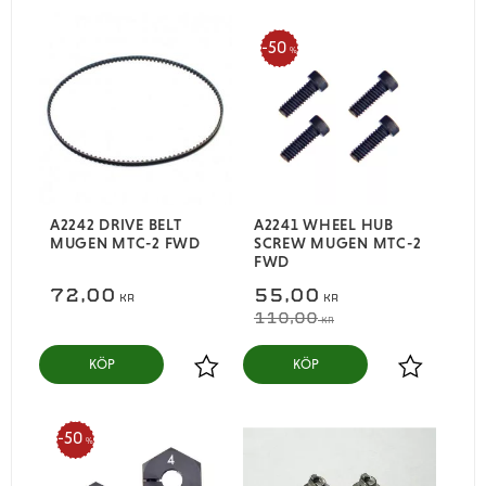
50
%
A2242 DRIVE BELT
A2241 WHEEL HUB
MUGEN MTC-2 FWD
SCREW MUGEN MTC-2
FWD
72,00
55,00
KR
KR
110,00
KR
KÖP
KÖP
Lägg till i favoriter
Lägg till i
50
%