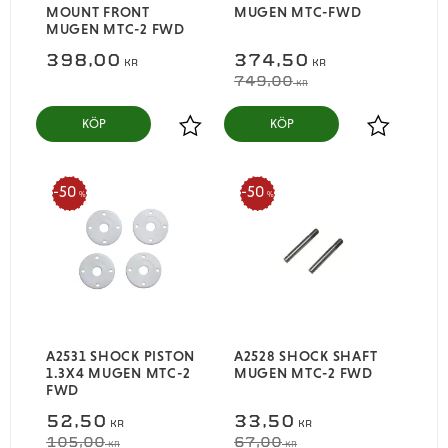
MOUNT FRONT
MUGEN MTC-FWD
MUGEN MTC-2 FWD
398,00
374,50
KR
KR
749,00
KR
KÖP
KÖP
Lägg till i favoriter
Lägg till i
50
50
%
%
A2531 SHOCK PISTON
A2528 SHOCK SHAFT
1.3X4 MUGEN MTC-2
MUGEN MTC-2 FWD
FWD
52,50
33,50
KR
KR
105,00
67,00
KR
KR