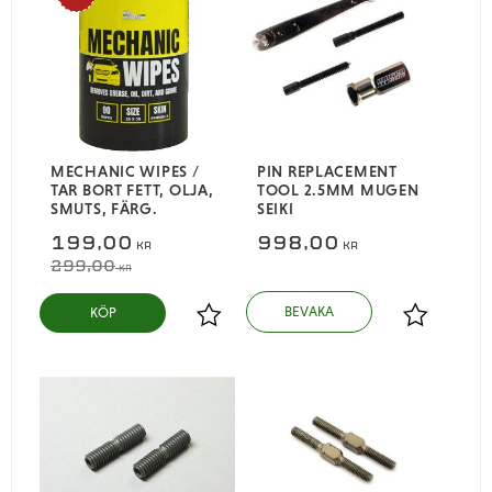
MECHANIC WIPES /
PIN REPLACEMENT
TAR BORT FETT, OLJA,
TOOL 2.5MM MUGEN
SMUTS, FÄRG.
SEIKI
199,00
998,00
KR
KR
299,00
KR
KÖP
Lägg till i favoriter
Lägg till i