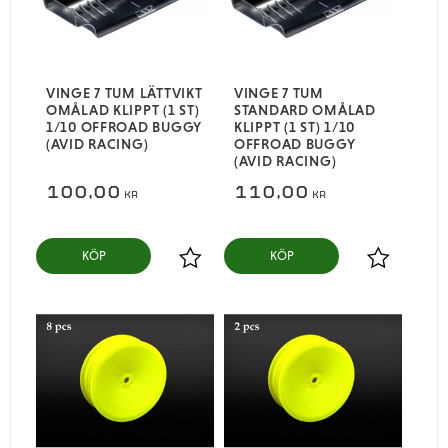
VINGE 7 TUM LÄTTVIKT
VINGE 7 TUM
OMÅLAD KLIPPT (1 ST)
STANDARD OMÅLAD
1/10 OFFROAD BUGGY
KLIPPT (1 ST) 1/10
(AVID RACING)
OFFROAD BUGGY
(AVID RACING)
100,00
110,00
KR
KR
KÖP
KÖP
Lägg till i favoriter
Lägg till i