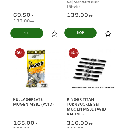
Välj Standard eller
Lättvikt
69,50
139,00
KR
KR
139,00
KR
KÖP
Lägg till i favoriter
Lägg till i
50
50
%
%
KULLAGERSATS
RINGER TITAN
MUGEN MSB1 (AVID)
TURNBUCKLE SET
MUGEN MSB1 (AVID
RACING)
165,00
310,00
KR
KR