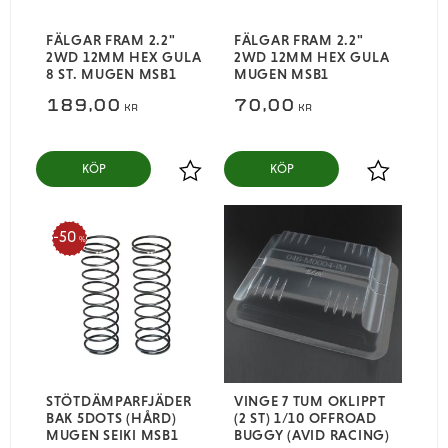
FÄLGAR FRAM 2.2"
FÄLGAR FRAM 2.2"
2WD 12MM HEX GULA
2WD 12MM HEX GULA
8 ST. MUGEN MSB1
MUGEN MSB1
189,00
70,00
KR
KR
KÖP
KÖP
Lägg till i favoriter
Lägg till i
50
%
STÖTDÄMPARFJÄDER
VINGE 7 TUM OKLIPPT
BAK 5DOTS (HÅRD)
(2 ST) 1/10 OFFROAD
MUGEN SEIKI MSB1
BUGGY (AVID RACING)