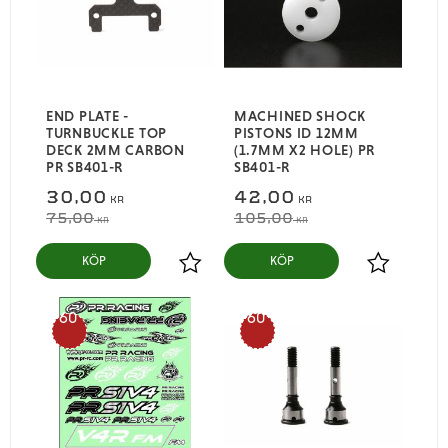
END PLATE -
MACHINED SHOCK
TURNBUCKLE TOP
PISTONS ID 12MM
DECK 2MM CARBON
(1.7MM X2 HOLE) PR
PR SB401-R
SB401-R
30,00
42,00
KR
KR
75,00
105,00
KR
KR
KÖP
KÖP
Lägg till i favoriter
Lägg till i
60
60
%
%