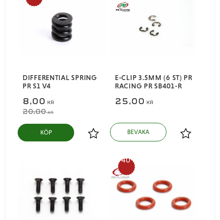
%
DIFFERENTIAL SPRING
E-CLIP 3.5MM (6 ST) PR
PR S1 V4
RACING PR SB401-R
8,00
25,00
KR
KR
20,00
KR
KÖP
Lägg till i favoriter
Lägg till i
40
%