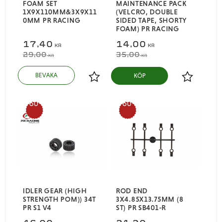
FOAM SET
MAINTENANCE PACK
1X9X110MM&3X9X11
(VELCRO, DOUBLE
0MM PR RACING
SIDED TAPE, SHORTY
FOAM) PR RACING
17,40
14,00
KR
KR
29,00
35,00
KR
KR
KÖP
Lägg till i favoriter
Lägg till i
60
60
%
%
IDLER GEAR (HIGH
ROD END
STRENGTH POM)) 34T
3X4.85X13.75MM (8
PR S1 V4
ST) PR SB401-R