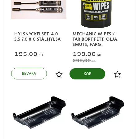
HYLSNYCKELSET. 4.0
MECHANIC WIPES /
5.5 7.0 8.0 STÅLHYLSA
TAR BORT FETT, OLJA,
SMUTS, FÄRG.
195,00
199,00
KR
KR
299,00
KR
KÖP
Lägg till i favoriter
Lägg till i