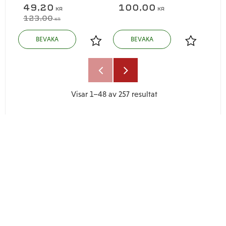
49,20
100,00
KR
KR
123,00
KR
Lägg till i favoriter
Lägg till i
Visar
1–
48
av
257
resultat