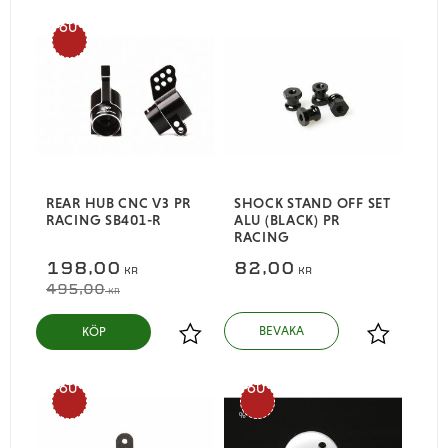
60
%
REAR HUB CNC V3 PR
SHOCK STAND OFF SET
RACING SB401-R
ALU (BLACK) PR
RACING
198,00
82,00
KR
KR
495,00
KR
KÖP
Lägg till i favoriter
Lägg till i
60
60
%
%