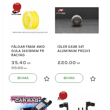
40
%
FÄLGAR FRAM 4WD
IDLER GEAR 34T
GULA 26X38MM PR
ALUMINUM PRS1V3
RACING
35,40
220,00
KR
KR
59,00
KR
Lägg till i favoriter
Lägg till i
60
%