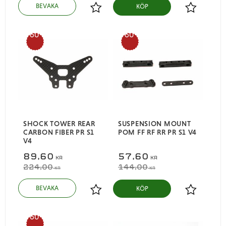
KÖP
Lägg till i favoriter
Lägg till i
60
60
%
%
SHOCK TOWER REAR
SUSPENSION MOUNT
CARBON FIBER PR S1
POM FF RF RR PR S1 V4
V4
89,60
57,60
KR
KR
224,00
144,00
KR
KR
KÖP
Lägg till i favoriter
Lägg till i
60