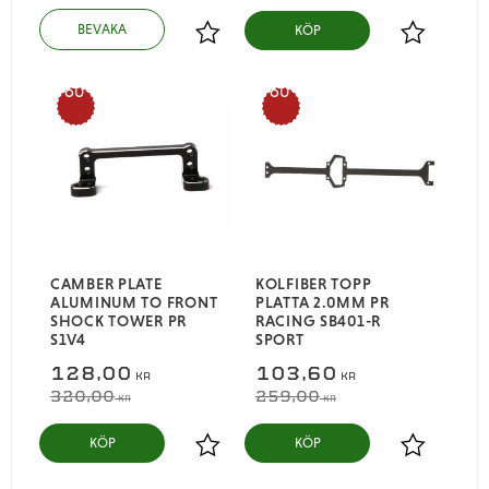
KÖP
Lägg till i favoriter
Lägg till i
60
60
%
%
CAMBER PLATE
KOLFIBER TOPP
ALUMINUM TO FRONT
PLATTA 2.0MM PR
SHOCK TOWER PR
RACING SB401-R
S1V4
SPORT
128,00
103,60
KR
KR
320,00
259,00
KR
KR
KÖP
KÖP
Lägg till i favoriter
Lägg till i