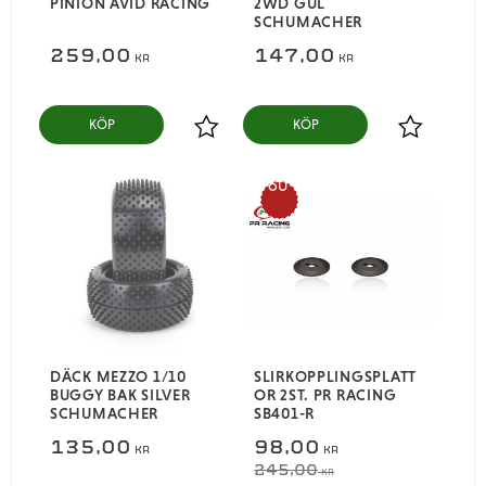
PINION AVID RACING
2WD GUL
SCHUMACHER
259,00
147,00
KR
KR
KÖP
KÖP
Lägg till i favoriter
Lägg till i
60
%
DÄCK MEZZO 1/10
SLIRKOPPLINGSPLATT
BUGGY BAK SILVER
OR 2ST. PR RACING
SCHUMACHER
SB401-R
135,00
98,00
KR
KR
245,00
KR