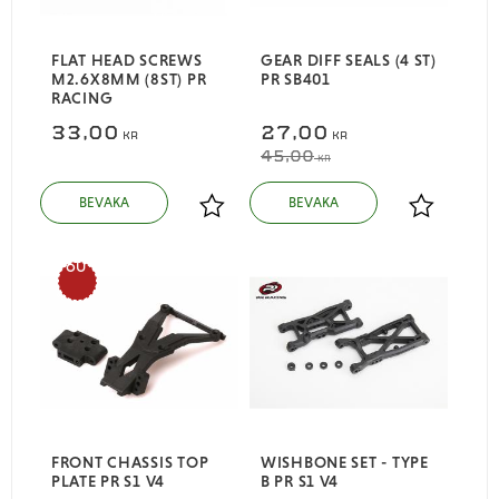
FLAT HEAD SCREWS
GEAR DIFF SEALS (4 ST)
M2.6X8MM (8ST) PR
PR SB401
RACING
33,00
27,00
KR
KR
45,00
KR
Lägg till i favoriter
Lägg till i
60
%
FRONT CHASSIS TOP
WISHBONE SET - TYPE
PLATE PR S1 V4
B PR S1 V4