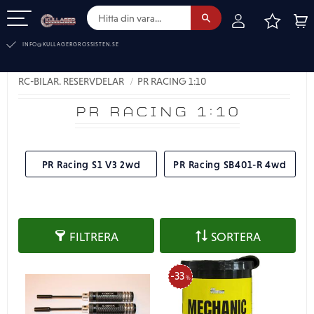
FAVOR
KUN
Meny
INFO@KULLAGERGROSSISTEN.SE
RC-BILAR. RESERVDELAR
PR RACING 1:10
PR RACING 1:10
PR Racing S1 V3 2wd
PR Racing SB401-R 4wd
FILTRERA
SORTERA
33
%