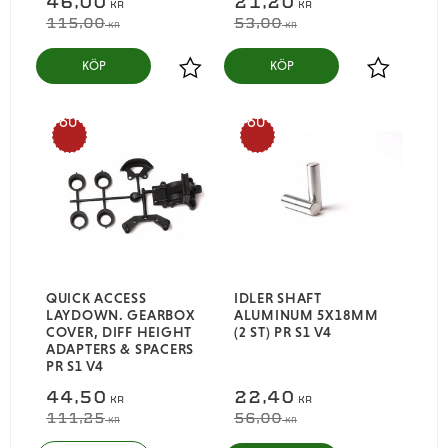
46,00
21,20
KR
KR
115,00
53,00
KR
KR
KÖP
KÖP
Lägg till i favoriter
Lägg till i
60
60
%
%
QUICK ACCESS
IDLER SHAFT
LAYDOWN. GEARBOX
ALUMINUM 5X18MM
COVER, DIFF HEIGHT
(2 ST) PR S1 V4
ADAPTERS & SPACERS
PR S1 V4
44,50
22,40
KR
KR
111,25
56,00
KR
KR