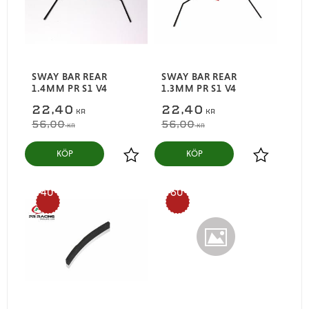
SWAY BAR REAR
SWAY BAR REAR
1.4MM PR S1 V4
1.3MM PR S1 V4
22,40
22,40
KR
KR
56,00
56,00
KR
KR
KÖP
KÖP
Lägg till i favoriter
Lägg till i
40
60
%
%