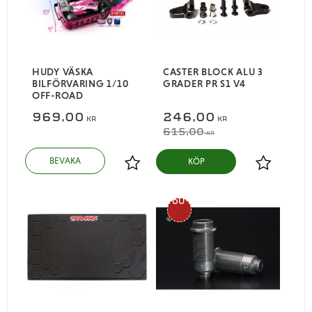
HUDY VÄSKA
CASTER BLOCK ALU 3
BILFÖRVARING 1/10
GRADER PR S1 V4
OFF-ROAD
969,00
246,00
KR
KR
615,00
KR
KÖP
Lägg till i favoriter
Lägg till i
60
%