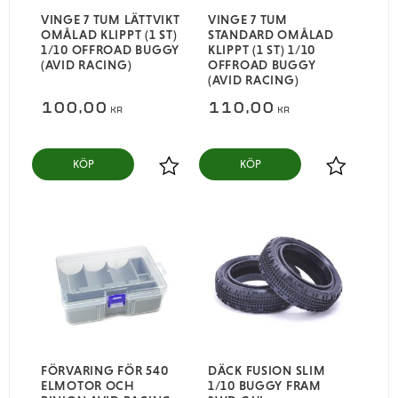
VINGE 7 TUM LÄTTVIKT
VINGE 7 TUM
OMÅLAD KLIPPT (1 ST)
STANDARD OMÅLAD
1/10 OFFROAD BUGGY
KLIPPT (1 ST) 1/10
(AVID RACING)
OFFROAD BUGGY
(AVID RACING)
100,00
110,00
KR
KR
KÖP
KÖP
Lägg till i favoriter
Lägg till i
FÖRVARING FÖR 540
DÄCK FUSION SLIM
ELMOTOR OCH
1/10 BUGGY FRAM