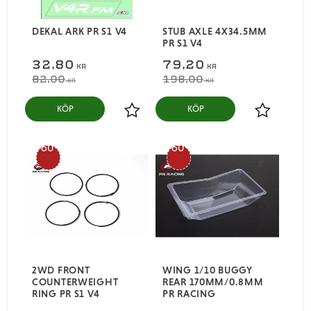
DEKAL ARK PR S1 V4
STUB AXLE 4X34.5MM
PR S1 V4
32,80
79,20
KR
KR
82,00
198,00
KR
KR
KÖP
KÖP
Lägg till i favoriter
Lägg till i
60
60
%
%
2WD FRONT
WING 1/10 BUGGY
COUNTERWEIGHT
REAR 170MM/0.8MM
RING PR S1 V4
PR RACING