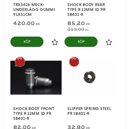
TRX3426 MECK-
SHOCK BODY REAR
UNDERLÄGG GUMMI
TYPE R 12MM ID PR
91X51CM
SB401-R
420,00
85,20
KR
KR
213,00
KR
KÖP
KÖP
Lägg till i favoriter
Lägg till i
60
60
%
%
SHOCK BODY FRONT
SLIPPER SPRING STEEL
TYPE R 12MM ID PR
PR SB401-R
SB401-R
82,00
32,80
KR
KR