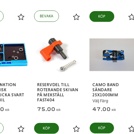
KÖP
Lägg till i favoriter
Lägg till i favoriter
L
UNKTION
RESERVDEL TILL
CAMO BAND
ISK
ROTERANDE SKIVAN
SÄNDARE
ICKA SVART
PÅ MEKSTÄLL
25X1000MM
BIL
FAST404
Välj Färg
00
75,00
47,00
KR
KR
KR
KÖP
Lägg till i favoriter
Lägg till i favoriter
L