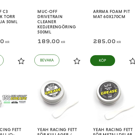
F C3
MUC-OFF
ARRMA FOAM PIT
K TORR
DRIVETRAIN
MAT 60X170CM
JA 50ML
CLEANER
KEDJERENGÖRING
500ML
00
189,00
285,00
KR
KR
KR
KÖP
Lägg till i favoriter
Lägg till i favoriter
L
CING FETT
YEAH RACING FETT
YEAH RACING FETT
ALL/O-
FÖR KULLAGER /
FÖR METALLDELAR