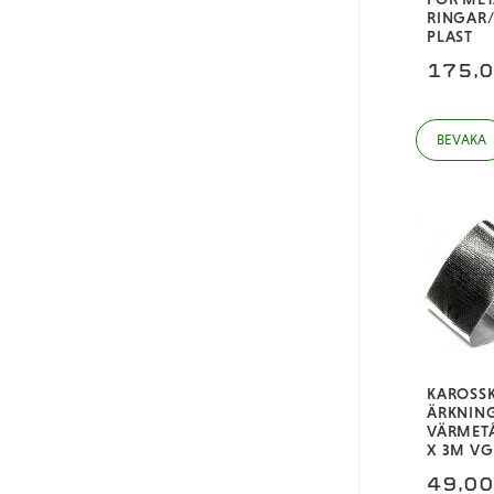
RINGAR
PLAST
175,
KAROSS
ÄRKNIN
VÄRMET
X 3M VG
49,0