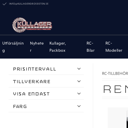
INFO@KULLAGERGROSSISTEN.SE
Utförsäljnin
Nyhete
Kullager,
RC-
RC-
g
r
Packbox
Bilar
Modeller
Prisintervall
RC-TILLBEHÖR
39
1 150
Tillverkare
RE
ARRMA
Visa endast
Dusty Motors
Finns i lager
Färg
FASTRAX
Blå
Hobby Details
Svart