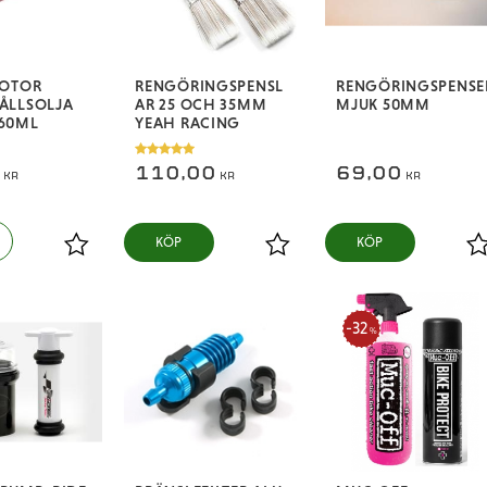
MOTOR
RENGÖRINGSPENSL
RENGÖRINGSPENSE
ÅLLSOLJA
AR 25 OCH 35MM
MJUK 50MM
60ML
YEAH RACING
0
110,00
69,00
KR
KR
KR
KÖP
KÖP
Lägg till i favoriter
Lägg till i favoriter
L
32
%