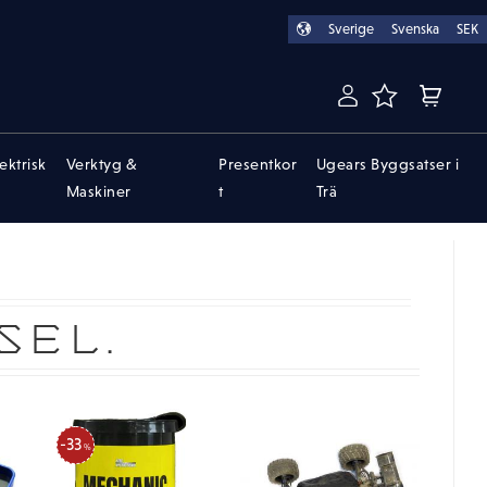
Sverige
Svenska
SEK
FAVORITER
KUNDVA
lektrisk
Verktyg &
Presentkor
Ugears Byggsatser i
Maskiner
t
Trä
SEL.
33
%