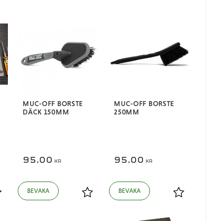
MUC-OFF BORSTE
MUC-OFF BORSTE
DÄCK 150MM
250MM
95,00
95,00
KR
KR
ägg till i favoriter
Lägg till i favoriter
Lägg till i fa