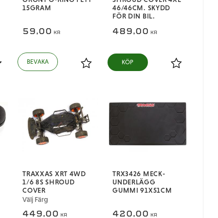
15GRAM
46/46CM. SKYDD
FÖR DIN BIL.
59,00
489,00
KR
KR
KÖP
ägg till i favoriter
Lägg till i favoriter
Lägg till i fa
TRAXXAS XRT 4WD
TRX3426 MECK-
1/6 8S SHROUD
UNDERLÄGG
COVER
GUMMI 91X51CM
Välj Färg
449,00
420,00
KR
KR