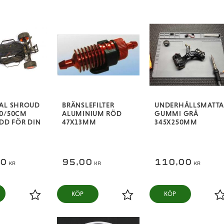
SAL SHROUD
BRÄNSLEFILTER
UNDERHÅLLSMATTA
50/50CM
ALUMINIUM RÖD
GUMMI GRÅ
YDD FÖR DIN
47X13MM
345X250MM
00
95,00
110,00
KR
KR
KR
KÖP
KÖP
Lägg till i favoriter
Lägg till i favoriter
L