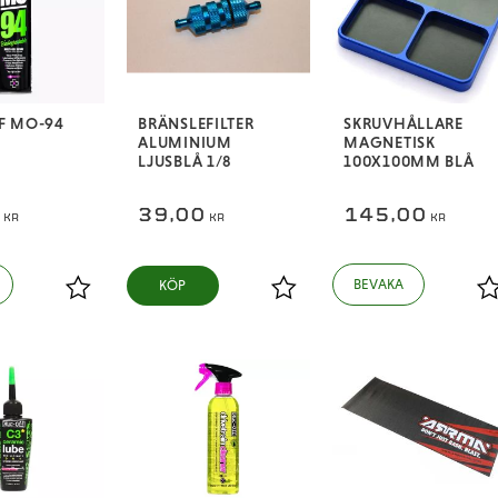
F MO-94
BRÄNSLEFILTER
SKRUVHÅLLARE
ALUMINIUM
MAGNETISK
LJUSBLÅ 1/8
100X100MM BLÅ
0
39,00
145,00
KR
KR
KR
KÖP
Lägg till i favoriter
Lägg till i favoriter
L