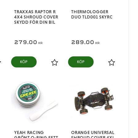
TRAXXAS RAPTOR R
THERMOLOGGER
4X4 SHROUD COVER
DUO TLD001 SKYRC
SKYDD FÖR DIN BIL
279,00
289,00
KR
KR
KÖP
KÖP
ägg till i favoriter
Lägg till i favoriter
Lägg till i fa
YEAH RACING
ORANGE UNIVERSAL
GRÖNT O-RING FETT
SHROUD COVER 4XL