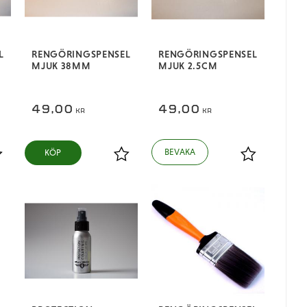
L
RENGÖRINGSPENSEL
RENGÖRINGSPENSEL
MJUK 38MM
MJUK 2.5CM
49,00
49,00
KR
KR
KÖP
ägg till i favoriter
Lägg till i favoriter
Lägg till i fa