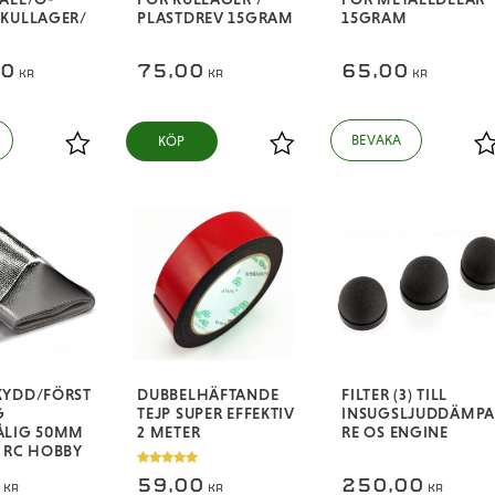
/KULLAGER/
PLASTDREV 15GRAM
15GRAM
00
75,00
65,00
KR
KR
KR
KÖP
Lägg till i favoriter
Lägg till i favoriter
L
KYDD/FÖRST
DUBBELHÄFTANDE
FILTER (3) TILL
G
TEJP SUPER EFFEKTIV
INSUGSLJUDDÄMPA
ÅLIG 50MM
2 METER
RE OS ENGINE
 RC HOBBY
0
59,00
250,00
KR
KR
KR