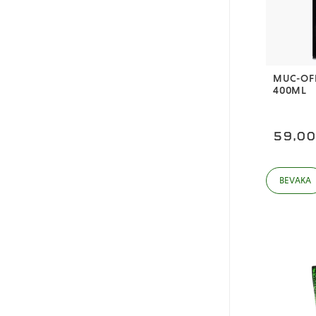
HobbySoul
Röd
Hudy
Orange-X
Integy
Gul
Le Smörjmedel
MUC-OF
Grön
400ML
Muc-Off
Grå
Mugen Seiki
Orange
59,0
OS-engines
Sky-RC
Team Losi Racing
Thunder Innovation
Traxxas
VG RC Hobby
Yeahracing