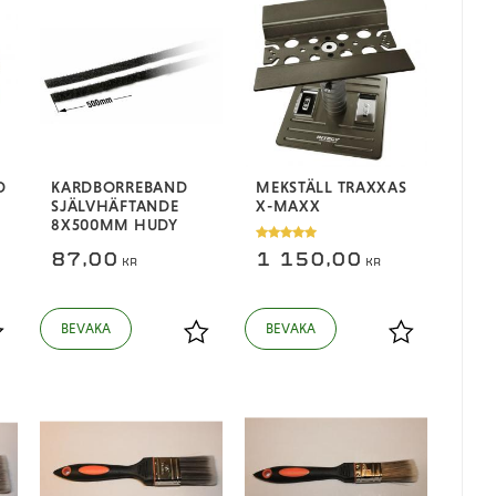
D
KARDBORREBAND
MEKSTÄLL TRAXXAS
SJÄLVHÄFTANDE
X-MAXX
8X500MM HUDY
87,00
1 150,00
KR
KR
ägg till i favoriter
Lägg till i favoriter
Lägg till i fa