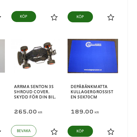
KÖP
ägg till i favoriter
Lägg till i favoriter
Lägg till i fa
ARRMA SENTON 3S
DEPÅBÄNKMATTA
SHROUD COVER.
KULLAGERGROSSIST
SKYDD FÖR DIN BIL.
EN 50X70CM
265,00
189,00
KR
KR
KÖP
ägg till i favoriter
Lägg till i favoriter
Lägg till i fa