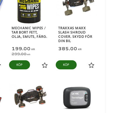
MECHANIC WIPES /
TRAXXAS MAXX
TAR BORT FETT,
SLASH SHROUD
OLJA, SMUTS, FÄRG.
COVER. SKYDD FÖR
DIN BIL
199,00
385,00
KR
KR
299,00
KR
KÖP
KÖP
ägg till i favoriter
Lägg till i favoriter
Lägg till i fa