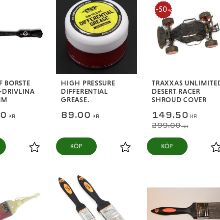
50
%
F BORSTE
HIGH PRESSURE
TRAXXAS UNLIMITE
-DRIVLINA
DIFFERENTIAL
DESERT RACER
MM
GREASE.
SHROUD COVER
00
89,00
149,50
KR
KR
KR
299,00
KR
KÖP
KÖP
Lägg till i favoriter
Lägg till i favoriter
L