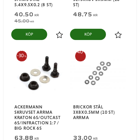
5.4X9.5X0.2 (8 ST)
ST)
40,50
48,75
KR
KR
45,00
KR
KÖP
KÖP
Lägg till i favoriter
Lägg till i
40
30
%
%
ACKERMANN
BRICKOR STÅL
SKRUVSET ARRMA
3X8X0.5MM (10 ST)
KRATON 6S/OUTCAST
ARRMA
6S/INFRACTION 1:7 /
BIG ROCK 6S
63,88
33,00
KR
KR