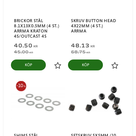
BRICKOR STÅL
SKRUV BUTTON HEAD
8.1X13X0.5MM (4 ST.)
4X22MM (4 ST.)
ARRMA KRATON
ARRMA
4S/OUTCAST 4S
40,50
48,13
KR
KR
45,00
68,75
KR
KR
KÖP
KÖP
Lägg till i favoriter
Lägg till i
10
%
SHIMS STÅL
SETSKRUV 5X5MM (10