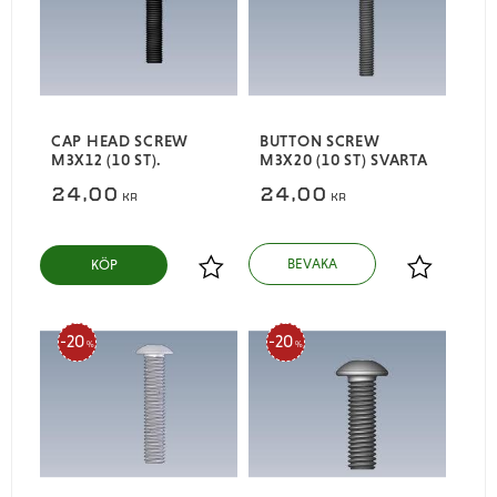
CAP HEAD SCREW
BUTTON SCREW
M3X12 (10 ST).
M3X20 (10 ST) SVARTA
24,00
24,00
KR
KR
KÖP
Lägg till i favoriter
Lägg till i
20
20
%
%