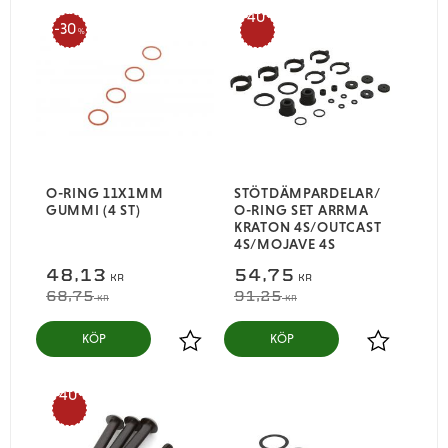
40
30
%
%
O-RING 11X1MM
STÖTDÄMPARDELAR/
GUMMI (4 ST)
O-RING SET ARRMA
KRATON 4S/OUTCAST
4S/MOJAVE 4S
48,13
54,75
KR
KR
68,75
91,25
KR
KR
KÖP
KÖP
Lägg till i favoriter
Lägg till i
40
%