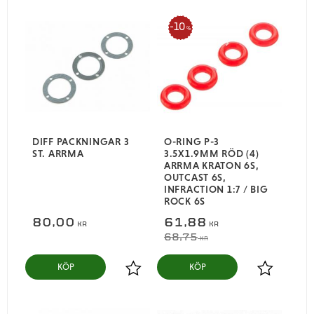
10
%
DIFF PACKNINGAR 3
O-RING P-3
ST. ARRMA
3.5X1.9MM RÖD (4)
ARRMA KRATON 6S,
OUTCAST 6S,
INFRACTION 1:7​ / BIG
ROCK 6S
80,00
61,88
KR
KR
68,75
KR
KÖP
KÖP
Lägg till i favoriter
Lägg till i