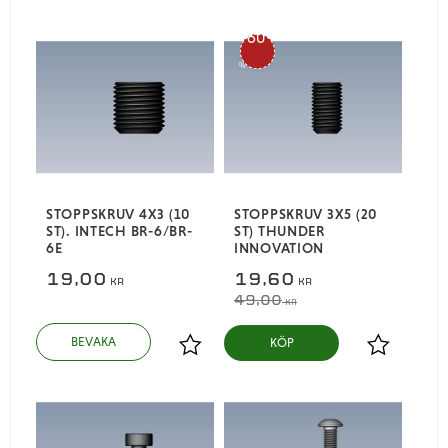
60
%
STOPPSKRUV 4X3 (10
STOPPSKRUV 3X5 (20
ST). INTECH BR-6/BR-
ST) THUNDER
6E
INNOVATION
19,00
19,60
KR
KR
49,00
KR
KÖP
Lägg till i favoriter
Lägg till i