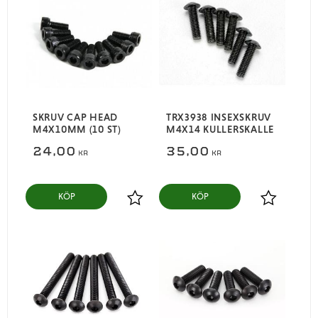
SKRUV CAP HEAD
TRX3938 INSEXSKRUV
M4X10MM (10 ST)
M4X14 KULLERSKALLE
24,00
35,00
KR
KR
KÖP
KÖP
Lägg till i favoriter
Lägg till i