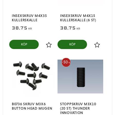
INSEXSKRUV M4X35
INSEXSKRUV M4X15
KULLERSKALLE
KULLERSKALLE (6 ST)
38,75
38,75
KR
KR
KÖP
KÖP
Lägg till i favoriter
Lägg till i
50
%
B0736 SKRUV M3X6
STOPPSKRUV M3X10
BUTTON HEAD MUGEN
(20 ST) THUNDER
INNOVATION