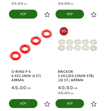
91,25
55,00
KR
KR
KÖP
KÖP
Lägg till i favoriter
Lägg till i
10
%
O-RING P-5
BRICKOR
4.5X1.5MM (4 ST)
3.5X12X0.15MM STÅL
ARRMA
(10 ST.) ARRMA
45,00
40,50
KR
KR
45,00
KR
KÖP
KÖP
Lägg till i favoriter
Lägg till i