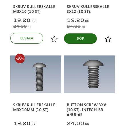
SKRUV KULLERSKALLE
SKRUV KULLERSKALLE
M3X16 (10 ST)
3X12 (10 ST).
19,20
19,20
KR
KR
24,00
24,00
KR
KR
KÖP
Lägg till i favoriter
Lägg till i
20
%
SKRUV KULLERSKALLE
BUTTON SCREW 3X6
M3X10MM (10 ST)
(10 ST). INTECH BR-
6/BR-6E
19,20
24,00
KR
KR