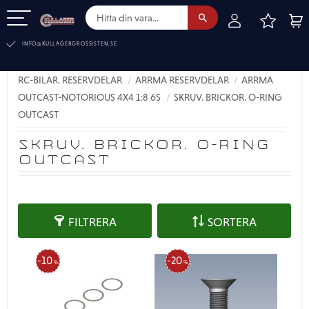
FAVOR
KUN
Meny
INFO@KULLAGERGROSSISTEN.SE
RC-BILAR. RESERVDELAR
ARRMA RESERVDELAR
ARRMA
OUTCAST-NOTORIOUS 4X4 1:8 6S
SKRUV. BRICKOR. O-RING
OUTCAST
SKRUV. BRICKOR. O-RING
OUTCAST
FILTRERA
SORTERA
10
20
%
%