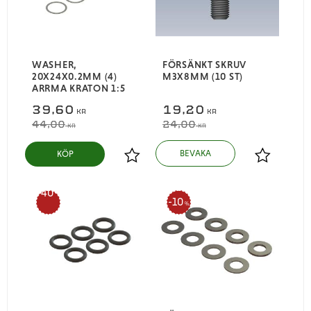
WASHER,
FÖRSÄNKT SKRUV
20X24X0.2MM (4)
M3X8MM (10 ST)
ARRMA KRATON 1:5
39,60
19,20
KR
KR
44,00
24,00
KR
KR
KÖP
Lägg till i favoriter
Lägg till i
40
10
%
%