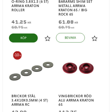
O-RING 5.8X1.5 (6 ST)
BÄRARMS SHIM SET
ARRMA KRATON
METALL ARRMA
ROLLER
KRATON 6S / BIG
ROCK 6S
41,25
61,88
KR
KR
68,75
68,75
KR
KR
KÖP
Lägg till i favoriter
Lägg till i
10
%
BRICKOR STÅL
VINGBRICKOR RÖD
3.4X10X0.5MM (4 ST)
ALU ARRMA KRATON
ARRMA RC
6S