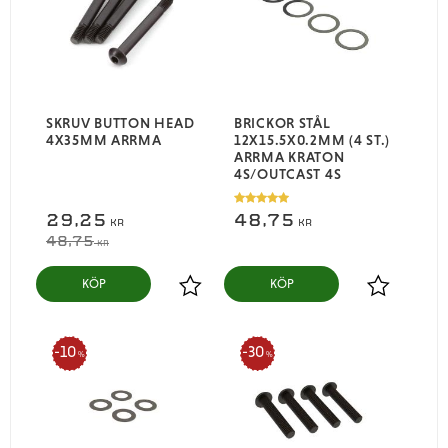
SKRUV BUTTON HEAD
BRICKOR STÅL
4X35MM ARRMA
12X15.5X0.2MM (4 ST.)
ARRMA KRATON
4S/OUTCAST 4S
29,25
48,75
KR
KR
48,75
KR
KÖP
KÖP
Lägg till i favoriter
Lägg till i
10
30
%
%