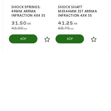
SHOCK SPRINGS:
SHOCK SHAFT
49MM ARRMA
M3X44MM 2ST ARRMA
INFRACTION 4X4 3S
INFRACTION 4X4 3S
31,50
41,25
KR
KR
45,00
68,75
KR
KR
KÖP
KÖP
Lägg till i favoriter
Lägg till i