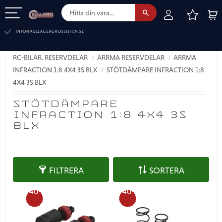
FAVOR
KUN
Meny
INFO@KULLAGERGROSSISTEN.SE
RC-BILAR. RESERVDELAR
ARRMA RESERVDELAR
ARRMA
INFRACTION 1:8 4X4 3S BLX
STÖTDÄMPARE INFRACTION 1:8
4X4 3S BLX
STÖTDÄMPARE
INFRACTION 1:8 4X4 3S
BLX
FILTRERA
SORTERA
40
40
%
%