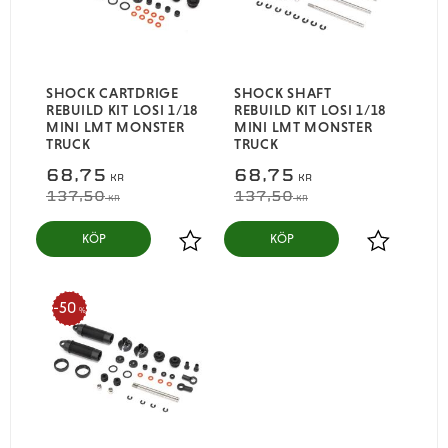
SHOCK CARTDRIGE
SHOCK SHAFT
REBUILD KIT LOSI 1/18
REBUILD KIT LOSI 1/18
MINI LMT MONSTER
MINI LMT MONSTER
TRUCK
TRUCK
68,75
68,75
KR
KR
137,50
137,50
KR
KR
KÖP
KÖP
Lägg till i favoriter
Lägg till i
50
%