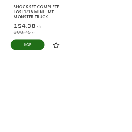
SHOCK SET COMPLETE
LOSI 1/18 MINI LMT
MONSTER TRUCK
154,38
KR
308,75
KR
KÖP
Lägg till i favoriter