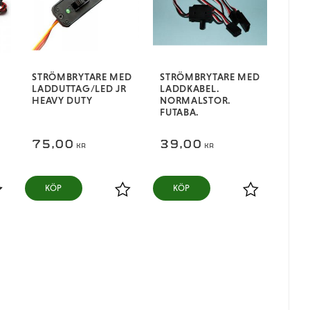
STRÖMBRYTARE MED
STRÖMBRYTARE MED
LADDUTTAG/LED JR
LADDKABEL.
HEAVY DUTY
NORMALSTOR.
FUTABA.
75,00
39,00
KR
KR
KÖP
KÖP
ägg till i favoriter
Lägg till i favoriter
Lägg till i fa