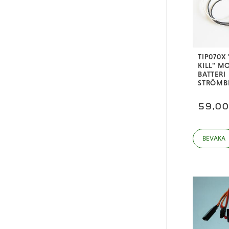
TIP070X
KILL" M
BATTERI
STRÖMB
59,0