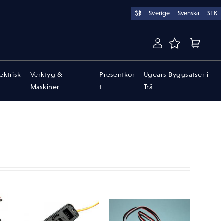
Sverige
Svenska
SEK
FAVORITER
KUNDVA
lektrisk
Verktyg &
Presentkor
Ugears Byggsatser i
Maskiner
t
Trä