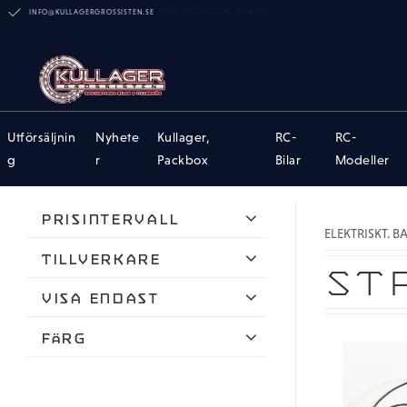
INFO@KULLAGERGROSSISTEN.SE
Utförsäljnin
Nyhete
Kullager,
RC-
RC-
g
r
Packbox
Bilar
Modeller
Prisintervall
ELEKTRISKT. B
39
350
Tillverkare
ST
Hobby Details
Visa endast
K-factory
Finns i lager
Färg
REVTEC
Blå
Thunder Innovation
Svart