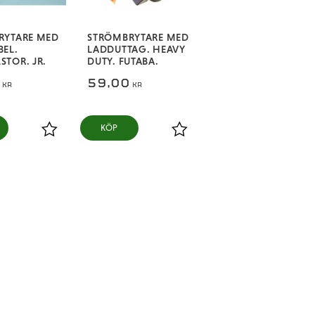
RYTARE MED
STRÖMBRYTARE MED
EL.
LADDUTTAG. HEAVY
TOR. JR.
DUTY. FUTABA.
0
59,00
KR
KR
KÖP
Lägg till i favoriter
Lägg till i favoriter