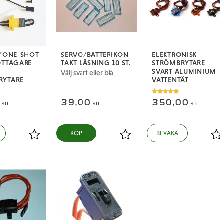
 "ONE-SHOT
SERVO/BATTERIKON
ELEKTRONISK
OTTAGARE
TAKT LÅSNING 10 ST.
STRÖMBRYTARE
SVART ALUMINIUM
Välj svart eller blå
RYTARE
VATTENTÄT
0
39,00
350,00
KR
KR
KR
Lägg till i favoriter
Lägg till i favoriter
L