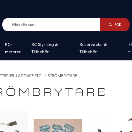
SÖK
RC-
RC Styrning &
Reservdelar &
E
motorer
Tillbehör
Tillbehör
t
ATTERIER. LADDARE ETC.
STRÖMBRYTARE
RÖMBRYTARE