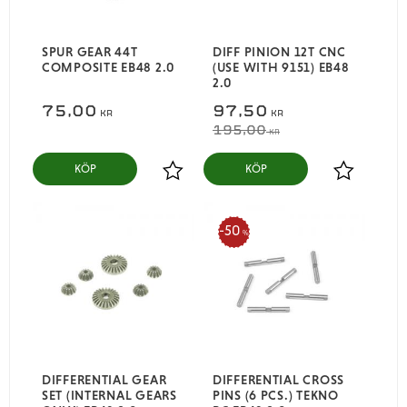
SPUR GEAR 44T
DIFF PINION 12T CNC
COMPOSITE EB48 2.0
(USE WITH 9151) EB48
2.0
75,00
97,50
KR
KR
195,00
KR
KÖP
KÖP
Lägg till i favoriter
Lägg till i
50
%
DIFFERENTIAL GEAR
DIFFERENTIAL CROSS
SET (INTERNAL GEARS
PINS (6 PCS.) TEKNO