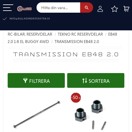
FAVOR
KUN
Meny
INFO@KULLAGERGROSSISTEN.SE
RC-BILAR. RESERVDELAR
TEKNO RC RESERVDELAR
EB48
2.0 1:8 EL BUGGY 4WD
TRANSMISSION EB48 2.0
TRANSMISSION EB48 2.0
FILTRERA
SORTERA
50
%