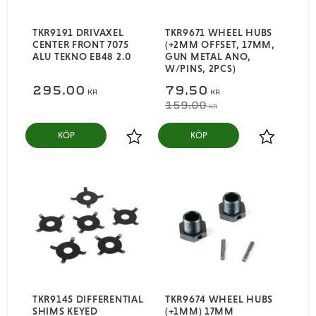
TKR9191 DRIVAXEL
TKR9671 WHEEL HUBS
CENTER FRONT 7075
(+2MM OFFSET, 17MM,
ALU TEKNO EB48 2.0
GUN METAL ANO,
W/PINS, 2PCS)
295,00
79,50
KR
KR
159,00
KR
KÖP
KÖP
Lägg till i favoriter
Lägg till i
TKR9145 DIFFERENTIAL
TKR9674 WHEEL HUBS
SHIMS KEYED
(+1MM) 17MM