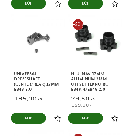
KÖP
KÖP
Lägg till i favoriter
Lägg till i
50
%
UNIVERSAL
HJULNAV 17MM
DRIVESHAFT
ALUMINUM 2MM
(CENTER/REAR) 17MM
OFFSET TEKNO RC
EB48 2.0
EB48.4/EB48 2.0
185,00
79,50
KR
KR
159,00
KR
KÖP
KÖP
Lägg till i favoriter
Lägg till i