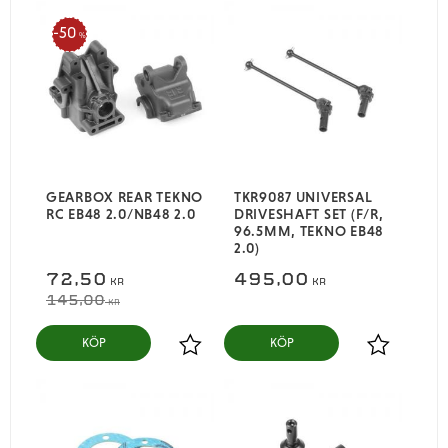
50
%
GEARBOX REAR TEKNO
TKR9087 UNIVERSAL
RC EB48 2.0/NB48 2.0
DRIVESHAFT SET (F/R,
96.5MM, TEKNO EB48
2.0)
72,50
495,00
KR
KR
145,00
KR
KÖP
KÖP
Lägg till i favoriter
Lägg till i