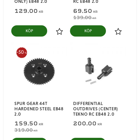
ONLY) EB48 2.0
RC EB48 2.0
129,00
69,50
KR
KR
139,00
KR
KÖP
KÖP
Lägg till i favoriter
Lägg till i
50
%
SPUR GEAR 44T
DIFFERENTIAL
HARDENED STEEL EB48
OUTDRIVES (CENTER)
2.0
TEKNO RC EB48 2.0
159,50
200,00
KR
KR
319,00
KR