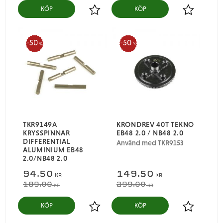
KÖP
KÖP
Lägg till i favoriter
Lägg till i
50
50
%
%
TKR9149A
KRONDREV 40T TEKNO
KRYSSPINNAR
EB48 2.0 / NB48 2.0
DIFFERENTIAL
Använd med TKR9153
ALUMINIUM EB48
2.0/NB48 2.0
94,50
149,50
KR
KR
189,00
299,00
KR
KR
KÖP
KÖP
Lägg till i favoriter
Lägg till i