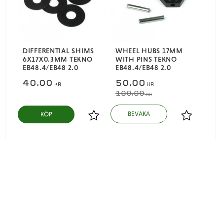
DIFFERENTIAL SHIMS
WHEEL HUBS 17MM
6X17X0.3MM TEKNO
WITH PINS TEKNO
EB48.4/EB48 2.0
EB48.4/EB48 2.0
40,00
50,00
KR
KR
100,00
KR
KÖP
Lägg till i favoriter
Lägg till i