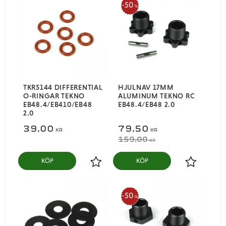
50
%
TKR5144 DIFFERENTIAL
HJULNAV 17MM
O-RINGAR TEKNO
ALUMINUM TEKNO RC
EB48.4/EB410/EB48
EB48.4/EB48 2.0
2.0
39,00
79,50
KR
KR
159,00
KR
KÖP
KÖP
Lägg till i favoriter
Lägg till i
50
%