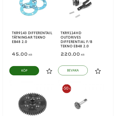
TKR9143 DIFFERENTAIL
TKR9114HD
TÄTNINGAR TEKNO
OUTDRIVES
EB48 2.0
DIFFERENTIAL F/B
TEKNO EB48 2.0
45,00
220,00
KR
KR
KÖP
Lägg till i favoriter
Lägg till i
50
%