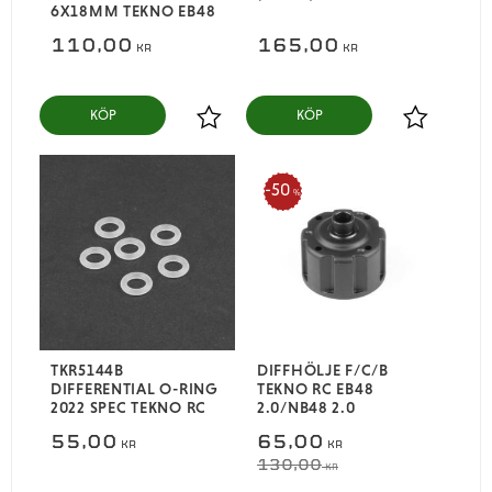
6X18MM TEKNO EB48
110,00
165,00
KR
KR
KÖP
KÖP
Lägg till i favoriter
Lägg till i
50
%
TKR5144B
DIFFHÖLJE F/C/B
DIFFERENTIAL O-RING
TEKNO RC EB48
2022 SPEC TEKNO RC
2.0/NB48 2.0
55,00
65,00
KR
KR
130,00
KR