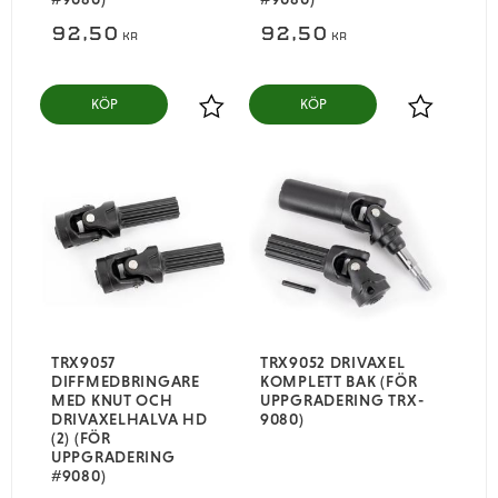
92,50
92,50
KR
KR
KÖP
KÖP
Lägg till i favoriter
Lägg till i
TRX9057
TRX9052 DRIVAXEL
DIFFMEDBRINGARE
KOMPLETT BAK (FÖR
MED KNUT OCH
UPPGRADERING TRX-
DRIVAXELHALVA HD
9080)
(2) (FÖR
UPPGRADERING
#9080)