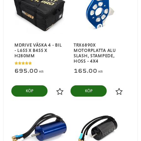
MDRIVE VÄSKA 4 - BIL
TRX6890X
- L655 X B455 X
MOTORPLATTA ALU
H280MM
SLASH, STAMPEDE,
HOSS - 4X4
695,00
165,00
KR
KR
KÖP
KÖP
Lägg till i favoriter
Lägg till i