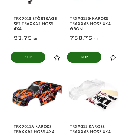
TRX9013 STÖRTBÅGE
TRX9011G KAROSS
SET TRAXXAS HOSS
TRAXXAS HOSS 4X4
4X4
GRÖN
93,75
758,75
KR
KR
KÖP
KÖP
Lägg till i favoriter
Lägg till i
TRX9011A KAROSS
TRX9011 KAROSS
TRAXXAS HOSS 4X4
TRAXXAS HOSS 4X4