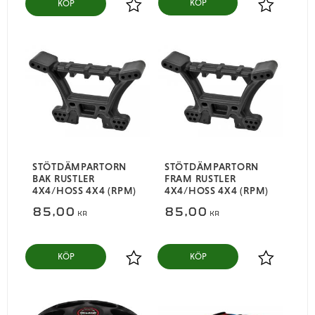
KÖP
Lägg till i favoriter
Lägg till i
STÖTDÄMPARTORN
STÖTDÄMPARTORN
BAK RUSTLER
FRAM RUSTLER
4X4/HOSS 4X4 (RPM)
4X4/HOSS 4X4 (RPM)
85,00
85,00
KR
KR
KÖP
KÖP
Lägg till i favoriter
Lägg till i