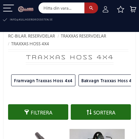
FAVOR
KUN
Meny
INFO@KULLAGERGROSSISTEN.SE
RC-BILAR. RESERVDELAR
TRAXXAS RESERVDELAR
TRAXXAS HOSS 4X4
TRAXXAS HOSS 4X4
Framvagn Traxxas Hoss 4x4
Bakvagn Traxxas Hoss 4x4
FILTRERA
SORTERA