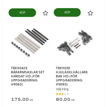
KÖP
Lägg till i favoriter
Lägg till i
TRX9042X
TRX9050
BÄRARMSAXLAR SET
HJULAXELHÅLLARE
HÄRDAT HD (FÖR
BAK HD (FÖR
UPPGRADERING
UPPGRADERING
#9080)
#9080)
Välj Färg
175,00
80,00
KR
KR