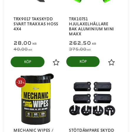
TRX9017 TAKSKYDD
TRX10751
SVART TRAXXAS HOSS
HJULAXELHÅLLARE
4X4
BAK ALUMINIUM MINI
MAXX
28,00
262,50
KR
KR
40,00
375,00
KR
KR
KÖP
Lägg till i favoriter
Lägg till i
33
%
MECHANIC WIPES /
STÖTDÄMPARE SKYDD