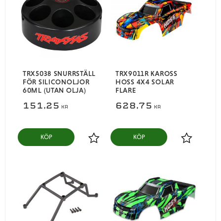
TRX5038 SNURRSTÄLL
TRX9011R KAROSS
FÖR SILICONOLJOR
HOSS 4X4 SOLAR
60ML (UTAN OLJA)
FLARE
151,25
628,75
KR
KR
KÖP
KÖP
Lägg till i favoriter
Lägg till i