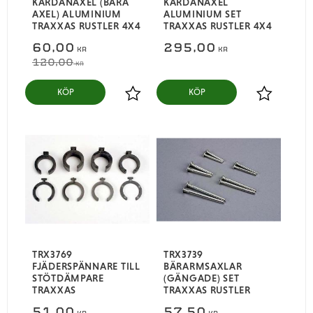
KARDANAXEL (BARA
KARDANAXEL
AXEL) ALUMINIUM
ALUMINIUM SET
TRAXXAS RUSTLER 4X4
TRAXXAS RUSTLER 4X4
60,00
295,00
KR
KR
120,00
KR
KÖP
KÖP
Lägg till i favoriter
Lägg till i
TRX3769
TRX3739
FJÄDERSPÄNNARE TILL
BÄRARMSAXLAR
STÖTDÄMPARE
(GÄNGADE) SET
TRAXXAS
TRAXXAS RUSTLER
51,00
57,50
KR
KR