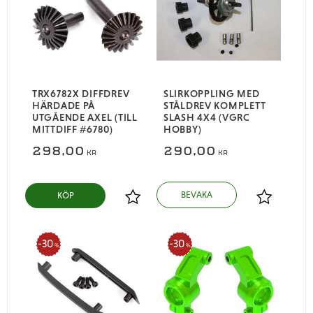
TRX6782X DIFFDREV
SLIRKOPPLING MED
HÄRDADE PÅ
STÅLDREV KOMPLETT
UTGÅENDE AXEL (TILL
SLASH 4X4 (VGRC
MITTDIFF #6780)
HOBBY)
298,00
290,00
KR
KR
KÖP
Lägg till i favoriter
Lägg till i
30
30
%
%