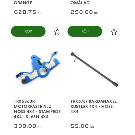
ORANGE
OMÅLAD
628,75
290,00
KR
KR
KÖP
KÖP
Lägg till i favoriter
Lägg till i
TRX6860R
TRX6767 KARDANAXEL
MOTORFÄSTE ALU
RUSTLER 4X4 - HOSS
HOSS 4X4 - STAMPEDE
4X4
4X4 - SLASH 4X4
390,00
55,00
KR
KR