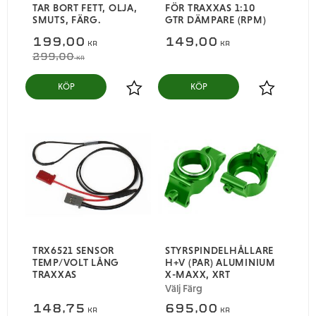
TAR BORT FETT, OLJA,
FÖR TRAXXAS 1:10
SMUTS, FÄRG.
GTR DÄMPARE (RPM)
199,00
149,00
KR
KR
299,00
KR
KÖP
KÖP
Lägg till i favoriter
Lägg till i
TRX6521 SENSOR
STYRSPINDELHÅLLARE
TEMP/VOLT LÅNG
H+V (PAR) ALUMINIUM
TRAXXAS
X-MAXX, XRT
Välj Färg
148,75
695,00
KR
KR