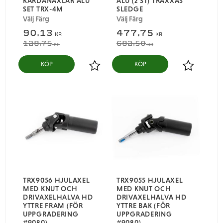
KARDANAXLAR ALU
ALU (2 ST) TRAXXAS
SET TRX-4M
SLEDGE
Välj Färg
Välj Färg
90,13
477,75
KR
KR
128,75
682,50
KR
KR
Lägg till i favoriter
Lägg till i
TRX9056 HJULAXEL
TRX9055 HJULAXEL
MED KNUT OCH
MED KNUT OCH
DRIVAXELHALVA HD
DRIVAXELHALVA HD
YTTRE FRAM (FÖR
YTTRE BAK (FÖR
UPPGRADERING
UPPGRADERING
#9080)
#9080)