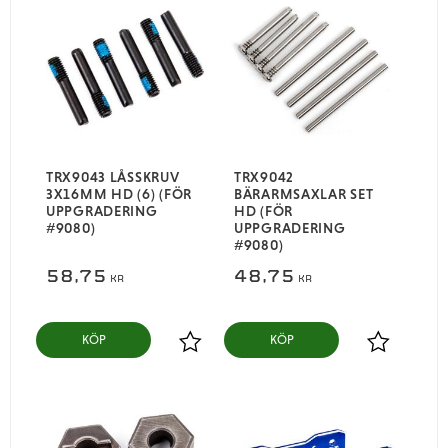
TRX9043 LÅSSKRUV
TRX9042
3X16MM HD (6) (FÖR
BÄRARMSAXLAR SET
UPPGRADERING
HD (FÖR
#9080)
UPPGRADERING
#9080)
58,75
48,75
KR
KR
KÖP
KÖP
Lägg till i favoriter
Lägg till i