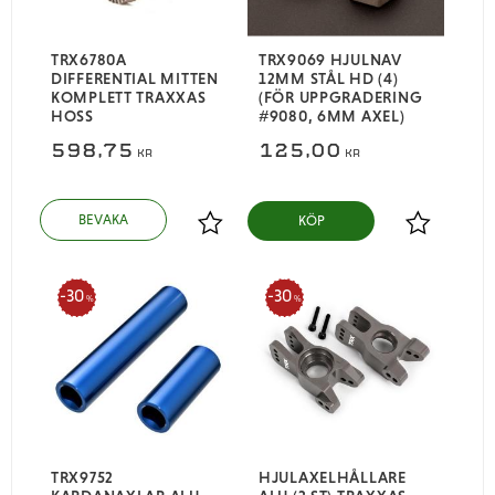
TRX6780A
TRX9069 HJULNAV
DIFFERENTIAL MITTEN
12MM STÅL HD (4)
KOMPLETT TRAXXAS
(FÖR UPPGRADERING
HOSS
#9080, 6MM AXEL)
598,75
125,00
KR
KR
KÖP
Lägg till i favoriter
Lägg till i
30
30
%
%
TRX9752
HJULAXELHÅLLARE