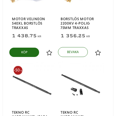
MOTOR VELINEON
BORSTLÖS MOTOR
540XL BORSTLÖS
2200KV 4-POLIG
TRAXXAS
75MM TRAXXAS
1 438,75
1 356,25
KR
KR
KÖP
Lägg till i favoriter
Lägg till i
50
%
TEKNO RC
TEKNO RC