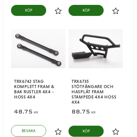
KÖP
KÖP
Lägg till i favoriter
Lägg till i
TRX6742 STAG
TRX6735
KOMPLETT FRAM &
STÖTFÅNGARE OCH
BAK RUSTLER 4X4 -
HASPLÅT FRAM
HOSS 4X4
STAMPEDE 4X4 HOSS
4X4
48,75
88,75
KR
KR
KÖP
Lägg till i favoriter
Lägg till i