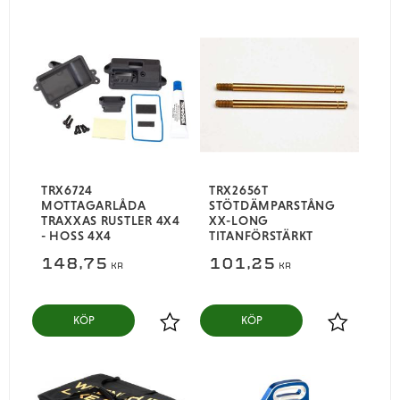
TRX6724
TRX2656T
MOTTAGARLÅDA
STÖTDÄMPARSTÅNG
TRAXXAS RUSTLER 4X4
XX-LONG
- HOSS 4X4
TITANFÖRSTÄRKT
148,75
101,25
KR
KR
KÖP
KÖP
Lägg till i favoriter
Lägg till i