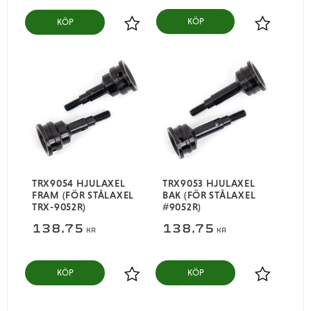
KÖP
Lägg till i favoriter
Lägg till i
TRX9054 HJULAXEL
TRX9053 HJULAXEL
FRAM (FÖR STÅLAXEL
BAK (FÖR STÅLAXEL
TRX-9052R)
#9052R)
138,75
138,75
KR
KR
KÖP
KÖP
Lägg till i favoriter
Lägg till i