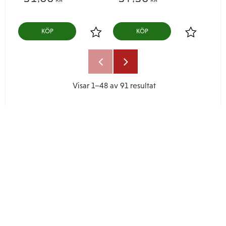
KÖP
KÖP
Lägg till i favoriter
Lägg till i
Visar
1–
48
av
91
resultat