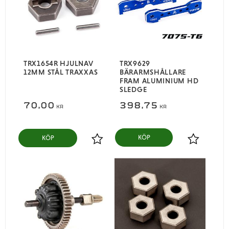
TRX1654R HJULNAV
TRX9629
12MM STÅL TRAXXAS
BÄRARMSHÅLLARE
FRAM ALUMINIUM HD
SLEDGE
70,00
398,75
KR
KR
KÖP
Lägg till i favoriter
Lägg till i