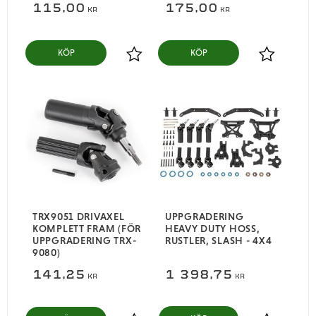
115,00
175,00
KR
KR
KÖP
KÖP
Lägg till i favoriter
Lägg till i
TRX9051 DRIVAXEL
UPPGRADERING
KOMPLETT FRAM (FÖR
HEAVY DUTY HOSS,
UPPGRADERING TRX-
RUSTLER, SLASH - 4X4
9080)
141,25
1 398,75
KR
KR