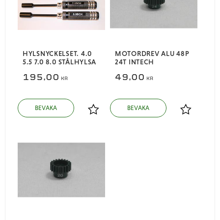
HYLSNYCKELSET. 4.0
MOTORDREV ALU 48P
5.5 7.0 8.0 STÅLHYLSA
24T INTECH
195,00
49,00
KR
KR
Lägg till i favoriter
Lägg till i