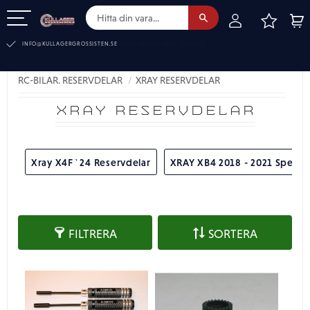
FAVOR
KUN
Meny
INFO@KULLAGERGROSSISTEN.SE
RC-BILAR. RESERVDELAR
XRAY RESERVDELAR
XRAY RESERVDELAR
Xray X4F`24 Reservdelar
XRAY XB4 2018 - 2021 Spec 4
FILTRERA
SORTERA