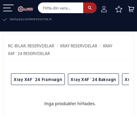
FAVOR
KUN
Meny
INFO@KULLAGERGROSSISTEN.SE
XRAY X4F`24 RESERVDELAR
RC-BILAR. RESERVDELAR
XRAY RESERVDELAR
XRAY
X4F`24 RESERVDELAR
Xray X4F`24 Framvagn
Xray X4F`24 Bakvagn
Xray 
Inga produkter hittades.