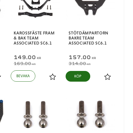
KAROSSFÄSTE FRAM
STÖTDÄMPARTORN
& BAK TEAM
BAKRE TEAM
ASSOCIATED SC6.1
ASSOCIATED SC6.1
149,00
157,00
KR
KR
169,00
314,00
KR
KR
KÖP
ägg till i favoriter
Lägg till i favoriter
Lägg till i fa