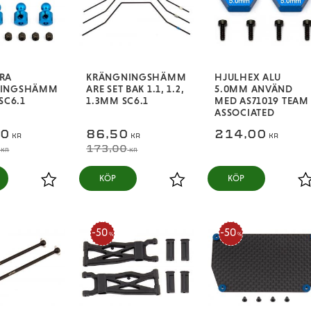
RA
KRÄNGNINGSHÄMM
HJULHEX ALU
NINGSHÄMM
ARE SET BAK 1.1, 1.2,
5.0MM ANVÄND
SC6.1
1.3MM SC6.1
MED AS71019 TEAM
ASSOCIATED
00
86,50
214,00
KR
KR
KR
173,00
KR
KR
KÖP
KÖP
Lägg till i favoriter
Lägg till i favoriter
L
50
50
%
%