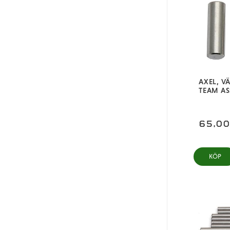
AXEL, V
TEAM AS
65,0
KÖP