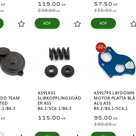
0
119,00
57,50
KR
KR
KR
238,00
115,00
KR
KR
KR
KÖP
KÖP
Lägg till i favoriter
Lägg till i favoriter
L
50
%
AS91801
AS91795 LAYDOWN
YDD TEAM
SLIRKOPPLINGSFJÄD
MOTOR PLATTA BLÅ
TED
ER ASS
ALU ASS
.1/B6.3
B6.2/SC6.1/B6.3
B6.2/B6.1/SC6.1
0
115,00
95,00
KR
KR
KR
190,00
KR