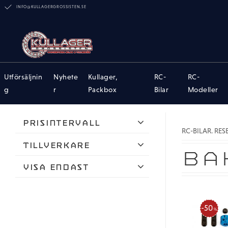
INFO@KULLAGERGROSSISTEN.SE
Utförsäljnin
Nyhete
Kullager,
RC-
RC-
g
r
Packbox
Bilar
Modeller
Prisintervall
RC-BILAR. RE
38
325
Tillverkare
BA
Team Associated
Visa endast
Finns i lager
50
%