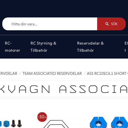
SÖK
RC-
RC Styrning &
Reservdelar &
E
motorer
Tillbehör
Tillbehör
t
SERVDELAR
TEAM ASSOCIATED RESERVDELAR
ASS RC10SC6.1 SHORT
KVAGN ASSOCIA
50
%