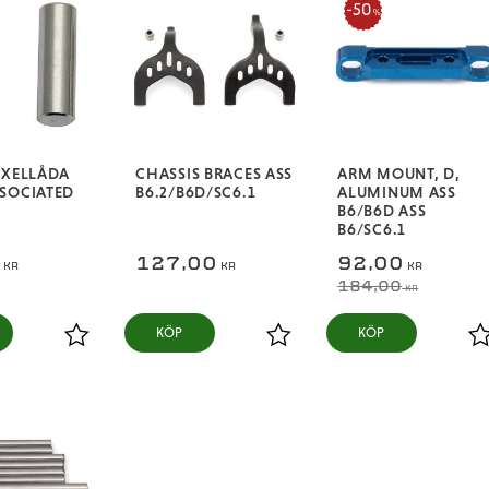
50
%
ÄXELLÅDA
CHASSIS BRACES ASS
ARM MOUNT, D,
SOCIATED
B6.2/B6D/SC6.1
ALUMINUM ASS
B6/B6D ASS
B6/SC6.1
0
127,00
92,00
KR
KR
KR
184,00
KR
KÖP
KÖP
Lägg till i favoriter
Lägg till i favoriter
L