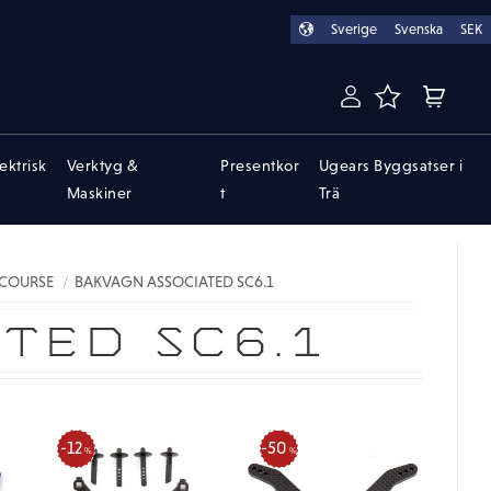
Sverige
Svenska
SEK
FAVORITER
KUNDVA
lektrisk
Verktyg &
Presentkor
Ugears Byggsatser i
Maskiner
t
Trä
 COURSE
BAKVAGN ASSOCIATED SC6.1
TED SC6.1
12
50
%
%