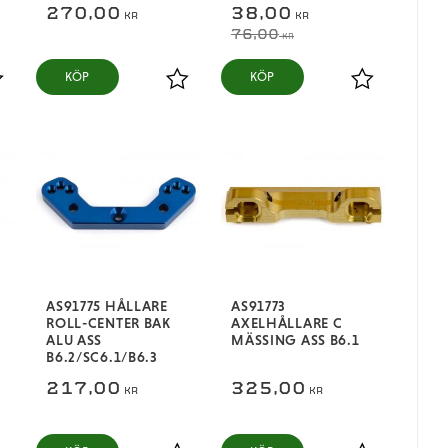
270,00
38,00
KR
KR
76,00
KR
KÖP
KÖP
ägg till i favoriter
Lägg till i favoriter
Lägg till i fa
AS91775 HÅLLARE
AS91773
ROLL-CENTER BAK
AXELHÅLLARE C
ALU ASS
MÄSSING ASS B6.1
B6.2/SC6.1/B6.3
217,00
325,00
KR
KR