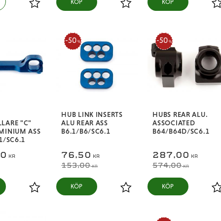
KÖP
KÖP
Lägg till i favoriter
Lägg till i favoriter
L
50
50
%
%
HUB LINK INSERTS
HUBS REAR ALU.
LARE "C"
ALU REAR ASS
ASSOCIATED
MINIUM ASS
B6.1/B6/SC6.1
B64/B64D/SC6.1
1/SC6.1
00
76,50
287,00
KR
KR
KR
153,00
574,00
KR
KR
KÖP
KÖP
Lägg till i favoriter
Lägg till i favoriter
L