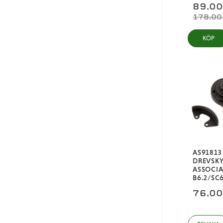
89,0
178,00
KÖP
AS91813
DREVSK
ASSOCIA
B6.2/SC6
76,0