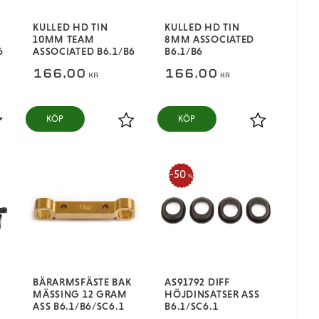
KULLED HD TIN
KULLED HD TIN
10MM TEAM
8MM ASSOCIATED
6
ASSOCIATED B6.1/B6
B6.1/B6
166,00
166,00
KR
KR
KÖP
KÖP
ägg till i favoriter
Lägg till i favoriter
Lägg till i fa
50
%
BÄRARMSFÄSTE BAK
AS91792 DIFF
MÄSSING 12 GRAM
HÖJDINSATSER ASS
ASS B6.1/B6/SC6.1
B6.1/SC6.1