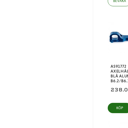
AS91772
AXELHÅL
BLÅ ALU
B6.2/B6.
238,
KÖP