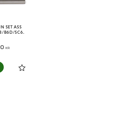
IN SET ASS
.3/B6D/SC6.
00
KR
Lägg till i favoriter