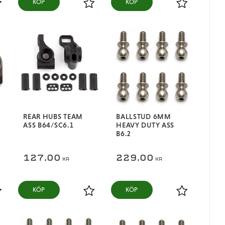
KÖP
KÖP
ägg till i favoriter
Lägg till i favoriter
Lägg till i fa
REAR HUBS TEAM
BALLSTUD 6MM
ASS B64/SC6.1
HEAVY DUTY ASS
B6.2
127,00
229,00
KR
KR
KÖP
KÖP
ägg till i favoriter
Lägg till i favoriter
Lägg till i fa