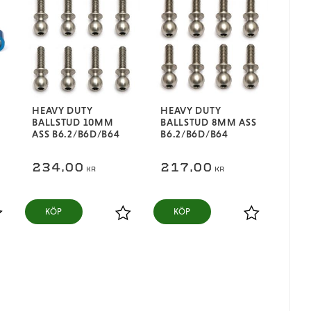
HEAVY DUTY
HEAVY DUTY
BALLSTUD 10MM
BALLSTUD 8MM ASS
ASS B6.2/B6D/B64
B6.2/B6D/B64
234,00
217,00
KR
KR
KÖP
KÖP
ägg till i favoriter
Lägg till i favoriter
Lägg till i fa