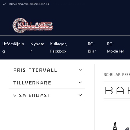
INFO@KULLAGERGROSSISTEN.SE
Utförsäljnin
Nyhete
Kullager,
RC-
RC-
g
r
Packbox
Bilar
Modeller
Prisintervall
RC-BILAR. RE
41
320
Tillverkare
BA
ARRMA
Visa endast
ARRMA RC
Finns i lager
RPM
Team Losi Racing