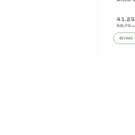
41,2
68,75
K