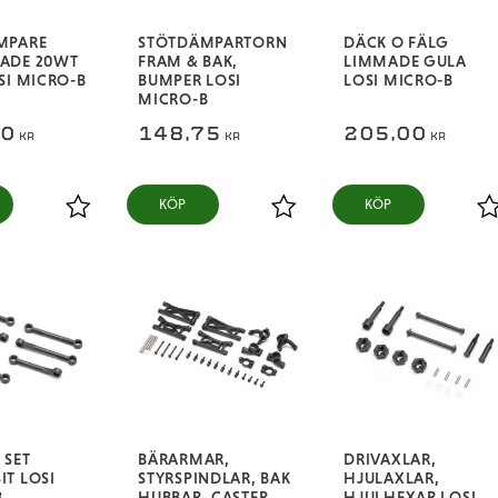
MPARE
STÖTDÄMPARTORN
DÄCK O FÄLG
ADE 20WT
FRAM & BAK,
LIMMADE GULA
SI MICRO-B
BUMPER LOSI
LOSI MICRO-B
MICRO-B
00
148,75
205,00
KR
KR
KR
KÖP
KÖP
Lägg till i favoriter
Lägg till i favoriter
L
 SET
BÄRARMAR,
DRIVAXLAR,
T LOSI
STYRSPINDLAR, BAK
HJULAXLAR,
B
HUBBAR, CASTER
HJULHEXAR LOSI