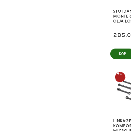
STÖTDÄ
MONTER
OLJA LO
285,
KÖP
40
%
LINKAGE
KOMPOSI
MICRO-