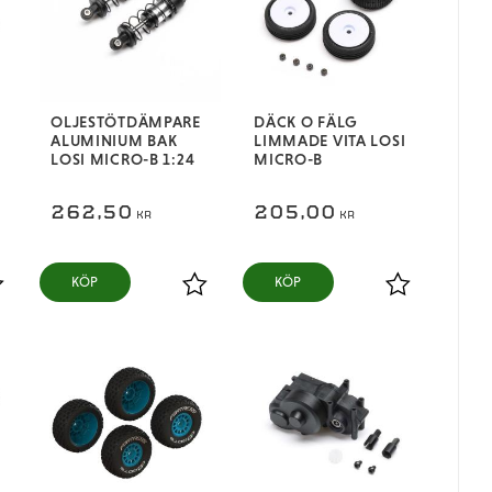
OLJESTÖTDÄMPARE
DÄCK O FÄLG
ALUMINIUM BAK
LIMMADE VITA LOSI
LOSI MICRO-B 1:24
MICRO-B
262,50
205,00
KR
KR
KÖP
KÖP
ägg till i favoriter
Lägg till i favoriter
Lägg till i fa