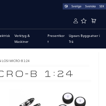
Sverige
Svenska
SEK
FAVORITER
KUNDVA
lektrisk
Verktyg &
Presentkor
Ugears Byggsatser i
Maskiner
t
Trä
 LOSI MICRO-B 1:24
CRO-B 1:24