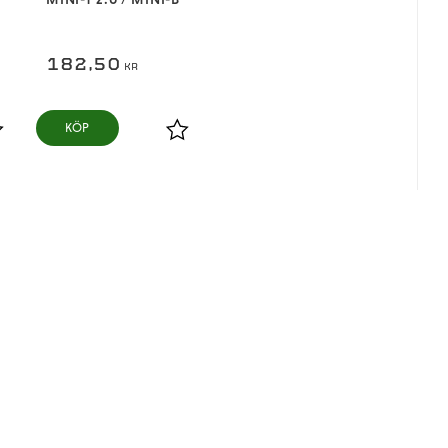
182,50
KR
KÖP
ägg till i favoriter
Lägg till i favoriter