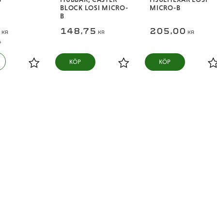
BLOCK LOSI MICRO-
MICRO-B
B
5
148,75
205,00
KR
KR
KR
R
KÖP
KÖP
Lägg till i favoriter
Lägg till i favoriter
L