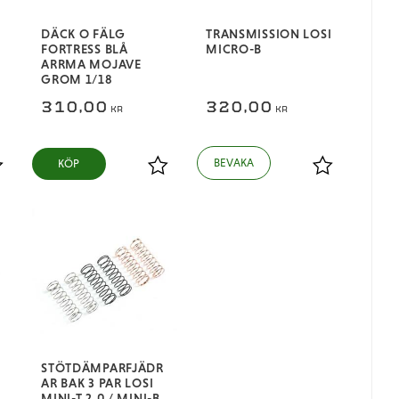
DÄCK O FÄLG
TRANSMISSION LOSI
FORTRESS BLÅ
MICRO-B
ARRMA MOJAVE
GROM 1/18
310,00
320,00
KR
KR
KÖP
ägg till i favoriter
Lägg till i favoriter
Lägg till i fa
STÖTDÄMPARFJÄDR
AR BAK 3 PAR LOSI
MINI-T 2.0 / MINI-B