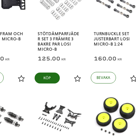
 FRAM OCH
STÖTDÄMPARFJÄDE
TURNBUCKLE SET
I MICRO-B
R SET 3 FRÄMRE 3
JUSTERBART LOSI
BAKRE PAR LOSI
MICRO-B 1:24
MICRO-B
00
125,00
160,00
KR
KR
KR
KÖP
Lägg till i favoriter
Lägg till i favoriter
L