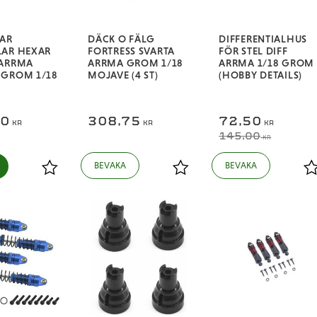
LAR
DÄCK O FÄLG
DIFFERENTIALHUS
LAR HEXAR
FORTRESS SVARTA
FÖR STEL DIFF
 ARRMA
ARRMA GROM 1/18
ARRMA 1/18 GROM
 GROM 1/18
MOJAVE (4 ST)
(HOBBY DETAILS)
50
308,75
72,50
KR
KR
KR
145,00
KR
Lägg till i favoriter
Lägg till i favoriter
L