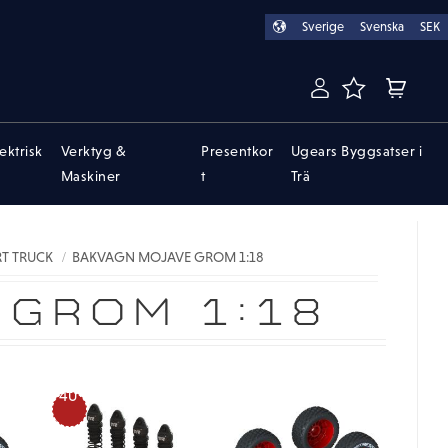
Sverige
Svenska
SEK
FAVORITER
KUNDVA
lektrisk
Verktyg &
Presentkor
Ugears Byggsatser i
Maskiner
t
Trä
T TRUCK
BAKVAGN MOJAVE GROM 1:18
 GROM 1:18
40
%