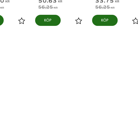
50
50,63
33,75
KR
KR
KR
56,25
56,25
KR
KR
KR
KÖP
KÖP
Lägg till i favoriter
Lägg till i favoriter
L