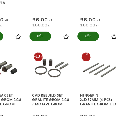
/18
50
96,00
96,00
KR
KR
KR
160,00
160,00
KR
KR
KR
KÖP
KÖP
Lägg till i favoriter
Lägg till i favoriter
L
40
10
%
%
EAR SET
CVD REBUILD SET
HINGEPIN
 GROM 1:18
GRANITE GROM 1:18
2.5X37MM (4 PCS)
VE GROM
/ MOJAVE GROM
GRANITE GROM 1.1