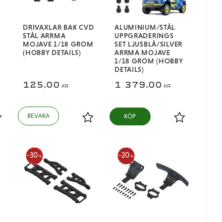
DRIVAXLAR BAK CVD
ALUMINIUM/STÅL
STÅL ARRMA
UPPGRADERINGS
MOJAVE 1/18 GROM
SET LJUSBLÅ/SILVER
(HOBBY DETAILS)
ARRMA MOJAVE
1/18 GROM (HOBBY
DETAILS)
125,00
1 379,00
KR
KR
KÖP
ägg till i favoriter
Lägg till i favoriter
Lägg till i fa
30
20
%
%