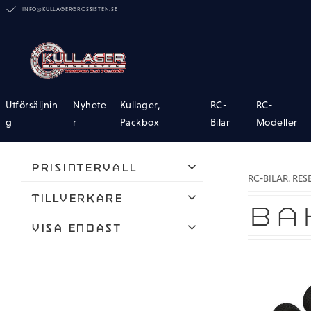
INFO@KULLAGERGROSSISTEN.SE
Utförsäljnin
Nyhete
Kullager,
RC-
RC-
g
r
Packbox
Bilar
Modeller
Prisintervall
RC-BILAR. RE
33
1 379
Tillverkare
BA
ARRMA
Visa endast
Hobby Details
Finns i lager