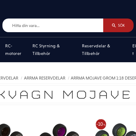
SÖK
RC-
RC Styrning &
Reservdelar &
E
motorer
Tillbehör
Tillbehör
t
SERVDELAR
ARRMA RESERVDELAR
ARRMA MOJAVE GROM 1:18 DESER
KVAGN MOJAVE
10
%