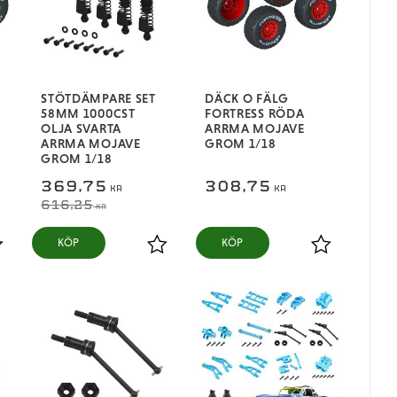
STÖTDÄMPARE SET
DÄCK O FÄLG
58MM 1000CST
FORTRESS RÖDA
OLJA SVARTA
ARRMA MOJAVE
ARRMA MOJAVE
GROM 1/18
GROM 1/18
369,75
308,75
KR
KR
616,25
KR
KÖP
KÖP
ägg till i favoriter
Lägg till i favoriter
Lägg till i fa