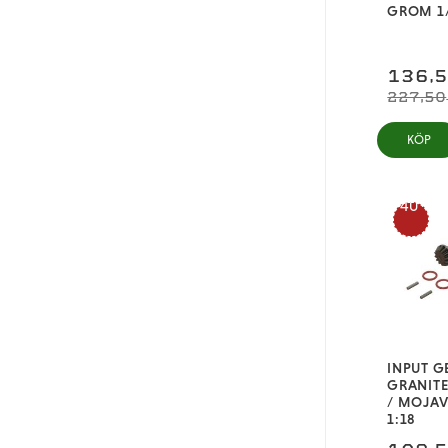
GROM 1
136,
227,50
KÖP
40
%
INPUT G
GRANITE
/ MOJA
1:18