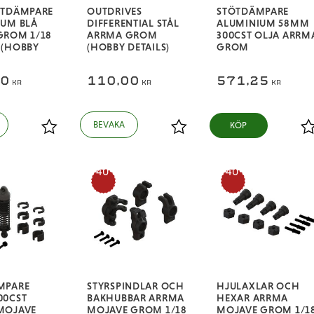
ÖTDÄMPARE
OUTDRIVES
STÖTDÄMPARE
IUM BLÅ
DIFFERENTIAL STÅL
ALUMINIUM 58MM
GROM 1/18
ARRMA GROM
300CST OLJA ARRM
 (HOBBY
(HOBBY DETAILS)
GROM
00
110,00
571,25
KR
KR
KR
KÖP
Lägg till i favoriter
Lägg till i favoriter
L
40
40
%
%
MPARE
STYRSPINDLAR OCH
HJULAXLAR OCH
00CST
BAKHUBBAR ARRMA
HEXAR ARRMA
MOJAVE
MOJAVE GROM 1/18
MOJAVE GROM 1/1