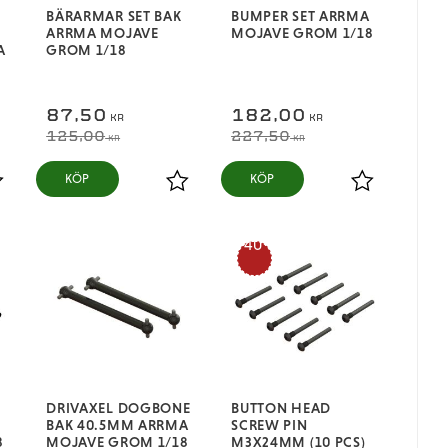
BÄRARMAR SET BAK
BUMPER SET ARRMA
ARRMA MOJAVE
MOJAVE GROM 1/18
A
GROM 1/18
87,50
182,00
KR
KR
125,00
227,50
KR
KR
KÖP
KÖP
ägg till i favoriter
Lägg till i favoriter
Lägg till i fa
40
%
DRIVAXEL DOGBONE
BUTTON HEAD
BAK 40.5MM ARRMA
SCREW PIN
8
MOJAVE GROM 1/18
M3X24MM (10 PCS)