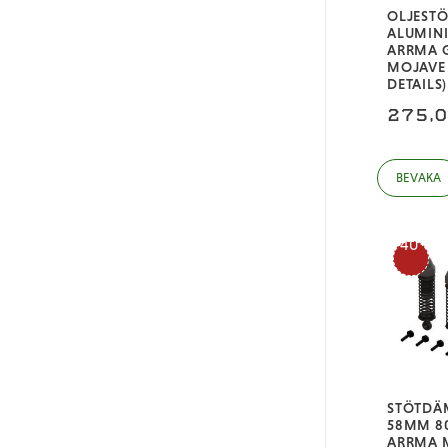
OLJEST
ALUMIN
ARRMA 
MOJAVE
DETAILS)
275,
40
%
STÖTDÄ
58MM 8
ARRMA 