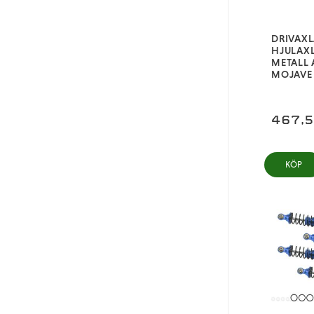
DRIVAX
HJULAX
METALL
MOJAVE
467,
KÖP