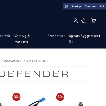
Sverige
Svenska
SEK
FAVORITER
KUNDVA
lektrisk
Verktyg &
Presentkor
Ugears Byggsatser i
Maskiner
t
Trä
BAKVAGN TRX-4M DEFENDER
 DEFENDER
30
30
%
%