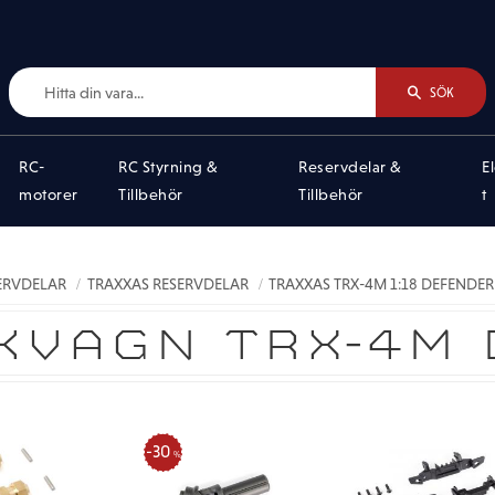
SÖK
RC-
RC Styrning &
Reservdelar &
E
motorer
Tillbehör
Tillbehör
t
SERVDELAR
TRAXXAS RESERVDELAR
TRAXXAS TRX-4M 1:18 DEFENDER
KVAGN TRX-4M
30
%