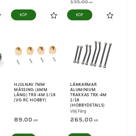
135,00
KR
KÖP
KÖP
ägg till i favoriter
Lägg till i favoriter
Lägg till i fa
HJULNAV 7MM
LÄNKARMAR
MÄSSING (6MM
ALUMINIUM
LÅNG) TRX-4M 1/18
TRAXXAS TRX-4M
(VG RC HOBBY)
1/18
(HOBBYDETAILS)
Välj Färg
89,00
265,00
KR
KR