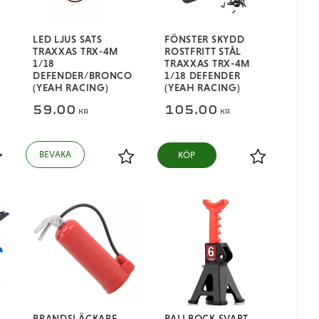
LED LJUS SATS
FÖNSTER SKYDD
TRAXXAS TRX-4M
ROSTFRITT STÅL
1/18
TRAXXAS TRX-4M
DEFENDER/BRONCO
1/18 DEFENDER
(YEAH RACING)
(YEAH RACING)
59,00
105,00
KR
KR
KÖP
ägg till i favoriter
Lägg till i favoriter
Lägg till i fa
BRANDSLÄCKARE
PALLBOCK SVART