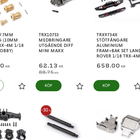
V 7MM
TRX10753
TRX9734X
G (10MM
MEDBRINGARE
STÖTFÅNGARE
RX-4M 1/18
UTGÅENDE DIFF
ALUMINIUM
OBBY)
MINI MAXX
FRAM+BAK SET LAN
ROVER 1/18 TRX-4
00
62,13
658,00
KR
KR
KR
88,75
KR
KÖP
KÖP
Lägg till i favoriter
Lägg till i favoriter
L
30
%