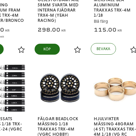
ING
58MM SVARTA MED
ALUMINIUM
IUM FRAM
INTERNA FJÄDRAR
TRAXXAS TRX-4M
K TRX-4M
TRX4-M (YEAH
1/18
ER/BRONCO
RACING)
Blå färg
00
298,00
115,00
KR
KR
KR
KR
KÖP
Lägg till i favoriter
Lägg till i favoriter
L
SSATS
FÄLGAR BEADLOCK
HJULVIKTER
 1/18 TRX-
MÄSSING 1/18
MÄSSING 48GRAM
X-24 (VGRC
TRAXXAS TRX-4M
(4 ST) TRAXXAS TRX
(VGRC HOBBY)
4M 1/18 (VG RC