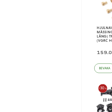
Blå
Grön
Orange
HJULNA
Grå
MÄSSIN
LÅNG) T
(VGRC H
159,
30
%