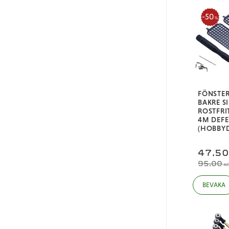
50
%
FÖNSTE
BAKRE S
ROSTFRIT
4M DEF
(HOBBYD
47,5
95,00
K