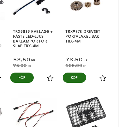
TRX9839 KABLAGE +
TRX9878 DREVSET
FÄSTE LED-LJUS
PORTALAXEL BAK
BAKLAMPOR FÖR
TRX-4M
D
SLÄP TRX-4M
M
52,50
73,50
KR
KR
75,00
105,00
KR
KR
KÖP
KÖP
ägg till i favoriter
Lägg till i favoriter
Lägg till i fa