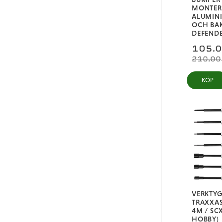
MONTER
ALUMIN
OCH BA
DEFEND
105,
210,00
KÖP
VERKTYG
TRAXXAS
4M / SC
HOBBY)