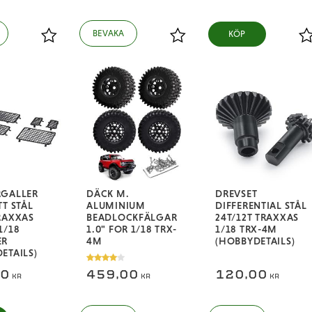
KÖP
Lägg till i favoriter
Lägg till i favoriter
L
RGALLER
DÄCK M.
DREVSET
TT STÅL
ALUMINIUM
DIFFERENTIAL STÅL
RAXXAS
BEADLOCKFÄLGAR
24T/12T TRAXXAS
1/18
1.0" FOR 1/18 TRX-
1/18 TRX-4M
ER
4M
(HOBBYDETAILS)
ETAILS)
00
459,00
120,00
KR
KR
KR