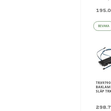
195,
TRX9790
BAKLAM
SLÄP TR
298,