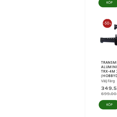
KÖP
50
%
TRANSM
ALUMINI
TRX-4M 
(HOBBYD
Välj Färg
349,
699,00