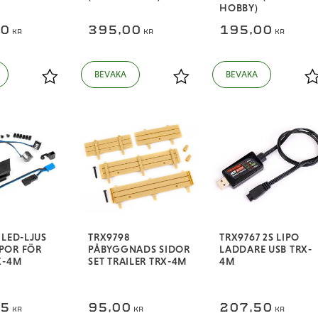
HOBBY)
00
395,00
195,00
KR
KR
KR
Lägg till i favoriter
Lägg till i favoriter
L
 LED-LJUS
TRX9798
TRX9767 2S LIPO
POR FÖR
PÅBYGGNADS SIDOR
LADDARE USB TRX-
X-4M
SET TRAILER TRX-4M
4M
75
95,00
207,50
KR
KR
KR