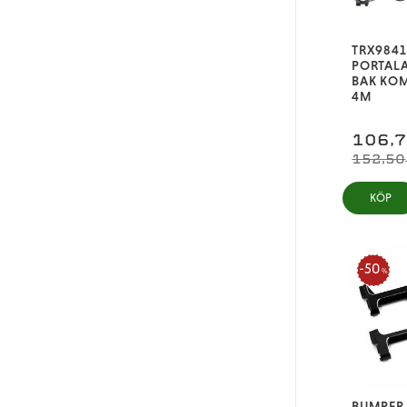
TRX9841
PORTALA
BAK KOM
4M
106,
152,50
KÖP
50
%
BUMPER