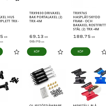
TRX9830 DRIVAXEL
TRX9765
XEL HUS
BAK PORTALAXEL (2)
HASPLÅT/SKYDD
PLETT TRX-
TRX-4M
FRAM- OCH
BAKAXEL ROSTFRITT
STÅL (2) TRX-4M
75
69,13
188,75
KR
KR
KR
98,75
KR
KR
KÖP
KÖP
Lägg till i favoriter
Lägg till i favoriter
L
OLJESTÖTDÄMPARE
MEKSTÄLL BLÅ