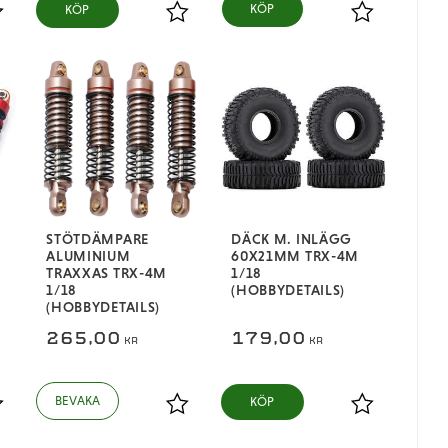
KÖP
ägg till i favoriter
Lägg till i favoriter
Lägg till i fa
STÖTDÄMPARE
DÄCK M. INLÄGG
ALUMINIUM
60X21MM TRX-4M
TRAXXAS TRX-4M
1/18
1/18
(HOBBYDETAILS)
(HOBBYDETAILS)
265,00
179,00
KR
KR
KÖP
ägg till i favoriter
Lägg till i favoriter
Lägg till i fa