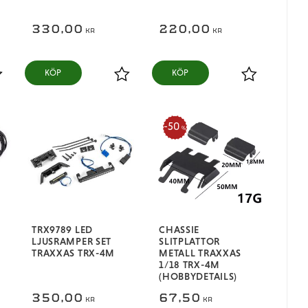
330,00
220,00
KR
KR
KÖP
KÖP
ägg till i favoriter
Lägg till i favoriter
Lägg till i fa
50
%
TRX9789 LED
CHASSIE
LJUSRAMPER SET
SLITPLATTOR
TRAXXAS TRX-4M
METALL TRAXXAS
1/18 TRX-4M
(HOBBYDETAILS)
350,00
67,50
KR
KR