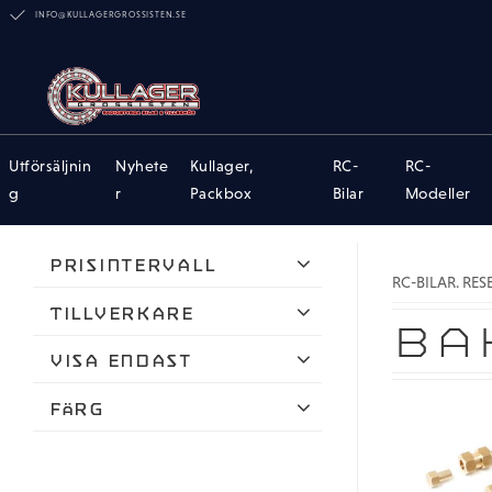
INFO@KULLAGERGROSSISTEN.SE
Utförsäljnin
Nyhete
Kullager,
RC-
RC-
g
r
Packbox
Bilar
Modeller
Prisintervall
RC-BILAR. RE
25
1 040
Tillverkare
BA
Hobby Details
Visa endast
Traxxas
Finns i lager
Färg
VG RC Hobby
Svart
Yeahracing
Röd