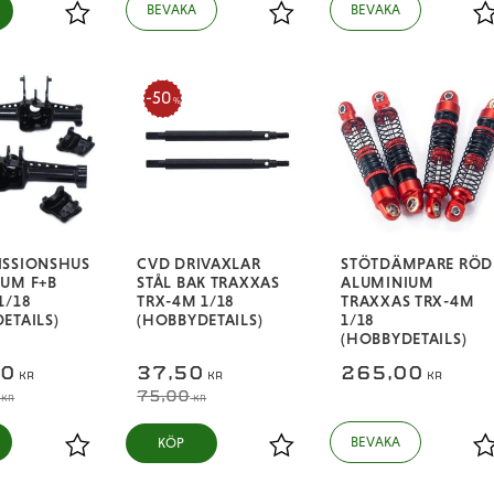
Lägg till i favoriter
Lägg till i favoriter
L
50
%
ISSIONSHUS
CVD DRIVAXLAR
STÖTDÄMPARE RÖD
UM F+B
STÅL BAK TRAXXAS
ALUMINIUM
1/18
TRX-4M 1/18
TRAXXAS TRX-4M
ETAILS)
(HOBBYDETAILS)
1/18
(HOBBYDETAILS)
50
37,50
265,00
KR
KR
KR
75,00
KR
KR
KÖP
Lägg till i favoriter
Lägg till i favoriter
L