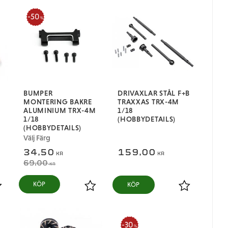
50
%
BUMPER
DRIVAXLAR STÅL F+B
MONTERING BAKRE
TRAXXAS TRX-4M
ALUMINIUM TRX-4M
1/18
1/18
(HOBBYDETAILS)
(HOBBYDETAILS)
Välj Färg
34,50
159,00
KR
KR
69,00
KR
KÖP
ägg till i favoriter
Lägg till i favoriter
Lägg till i fa
30
%