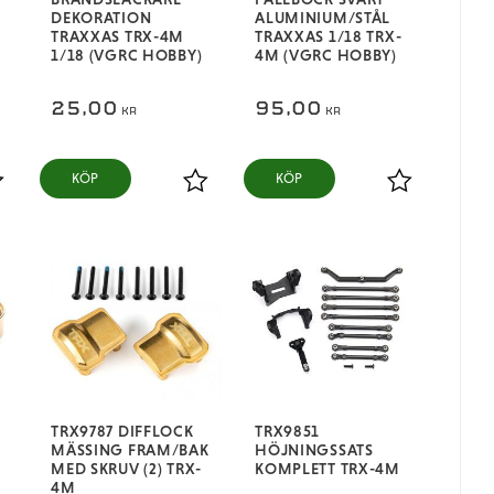
DEKORATION
ALUMINIUM/STÅL
TRAXXAS TRX-4M
TRAXXAS 1/18 TRX-
1/18 (VGRC HOBBY)
4M (VGRC HOBBY)
25,00
95,00
KR
KR
KÖP
KÖP
ägg till i favoriter
Lägg till i favoriter
Lägg till i fa
TRX9787 DIFFLOCK
TRX9851
MÄSSING FRAM/BAK
HÖJNINGSSATS
-
MED SKRUV (2) TRX-
KOMPLETT TRX-4M
4M