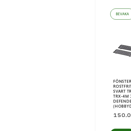
FÖNSTE
ROSTFRI
SVART T
TRX-4M 
DEFEND
(HOBBYD
150,