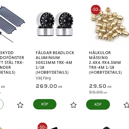
50
%
RSKYDD
FÄLGAR BEADLOCK
HÅLKULOR
IDOFÖNSTER
ALUMINIUM
MÄSSING
T STÅL TRX-
30X15MM TRX-4M
2.4X4.9X4.5MM
ENDER
1/18
TRX-4M 1/18
ETAILS)
(HOBBYDETAILS)
(HOBBYDETAILS)
Välj Färg
0
269,00
29,50
KR
KR
KR
59,00
R
KR
KÖP
Lägg till i favoriter
Lägg till i favoriter
L
50
%