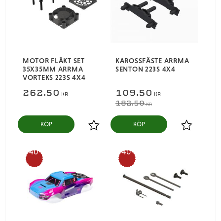
MOTOR FLÄKT SET
KAROSSFÄSTE ARRMA
35X35MM ARRMA
SENTON 223S 4X4
VORTEKS 223S 4X4
262,50
109,50
KR
KR
182,50
KR
KÖP
KÖP
Lägg till i favoriter
Lägg till i
40
40
%
%