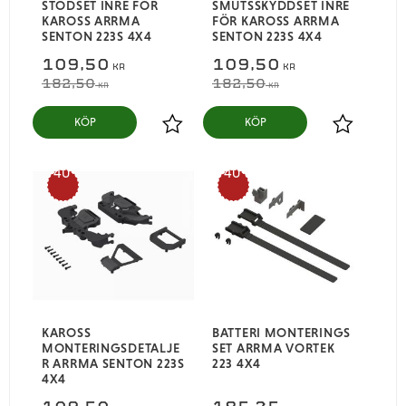
STÖDSET INRE FÖR
SMUTSSKYDDSET INRE
KAROSS ARRMA
FÖR KAROSS ARRMA
SENTON 223S 4X4
SENTON 223S 4X4
109,50
109,50
KR
KR
182,50
182,50
KR
KR
KÖP
KÖP
Lägg till i favoriter
Lägg till i
40
40
%
%
KAROSS
BATTERI MONTERINGS
MONTERINGSDETALJE
SET ARRMA VORTEK
R ARRMA SENTON 223S
223 4X4
4X4