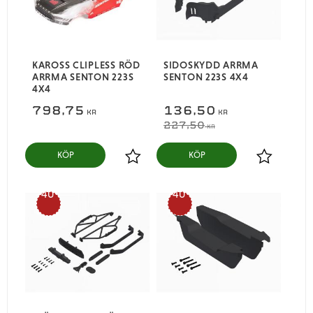
KAROSS CLIPLESS RÖD
SIDOSKYDD ARRMA
ARRMA SENTON 223S
SENTON 223S 4X4
4X4
798,75
136,50
KR
KR
227,50
KR
KÖP
KÖP
Lägg till i favoriter
Lägg till i
40
40
%
%