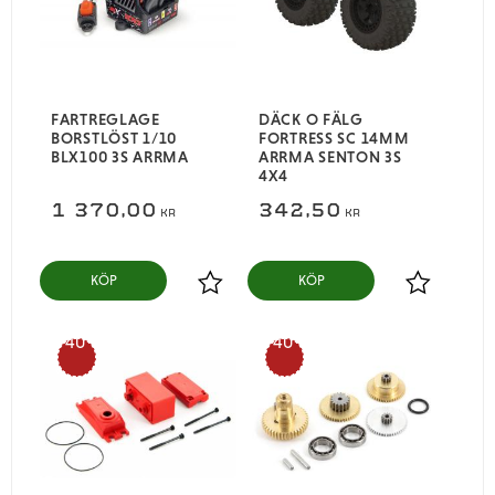
FARTREGLAGE
DÄCK O FÄLG
BORSTLÖST 1/10
FORTRESS SC 14MM
BLX100 3S ARRMA
ARRMA SENTON 3S
4X4
1 370,00
342,50
KR
KR
KÖP
KÖP
Lägg till i favoriter
Lägg till i
40
40
%
%