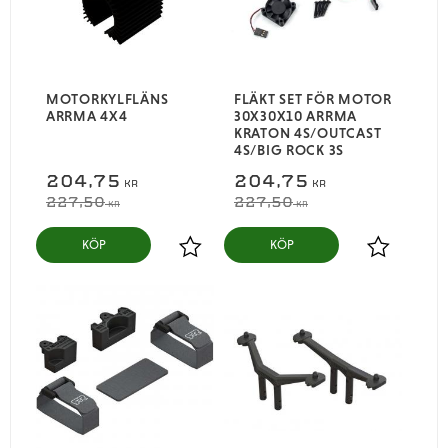
MOTORKYLFLÄNS
FLÄKT SET FÖR MOTOR
ARRMA 4X4
30X30X10 ARRMA
KRATON 4S/OUTCAST
4S/BIG ROCK 3S
204,75
204,75
KR
KR
227,50
227,50
KR
KR
KÖP
KÖP
Lägg till i favoriter
Lägg till i