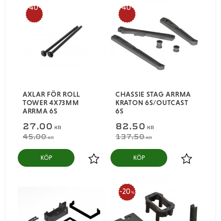
40
40
%
%
AXLAR FÖR ROLL
CHASSIE STAG ARRMA
TOWER 4X73MM
KRATON 6S/OUTCAST
ARRMA 6S
6S
27,00
82,50
KR
KR
45,00
137,50
KR
KR
KÖP
KÖP
Lägg till i favoriter
Lägg till i
20
%