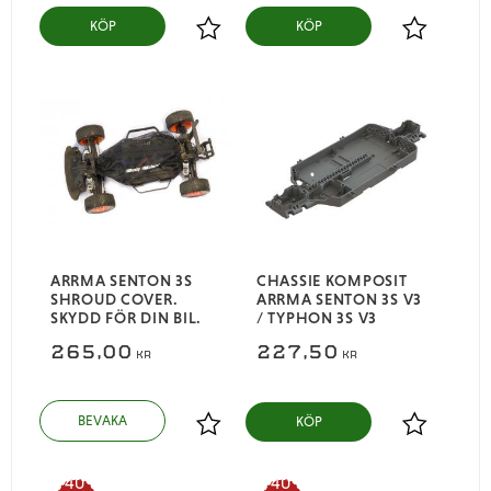
KÖP
KÖP
Lägg till i favoriter
Lägg till i
ARRMA SENTON 3S
CHASSIE KOMPOSIT
SHROUD COVER.
ARRMA SENTON 3S V3
SKYDD FÖR DIN BIL.
/ TYPHON 3S V3
265,00
227,50
KR
KR
KÖP
Lägg till i favoriter
Lägg till i
40
40