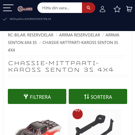
FAVOR
KUN
Meny
INFO@KULLAGERGROSSISTEN.SE
RC-BILAR. RESERVDELAR
ARRMA RESERVDELAR
ARRMA
SENTON 4X4 3S
CHASSIE-MITTPARTI-KAROSS SENTON 3S
4X4
CHASSIE-MITTPARTI-
KAROSS SENTON 3S 4X4
FILTRERA
SORTERA
40
%