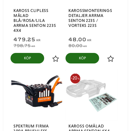
KAROSS CLIPLESS
KAROSSMONTERINGS
MÅLAD
DETALJER ARRMA
BLÅ/ROSA/LILA
SENTON 223S /
ARRMA SENTON 223S
VORTEKS 223S
4X4
479,25
48,00
KR
KR
798,75
80,00
KR
KR
KÖP
KÖP
Lägg till i favoriter
Lägg till i
20
%
SPEKTRUM FIRMA
KAROSS OMÅLAD
100A BRUSHLESS
ARRMA SENTON 4X4