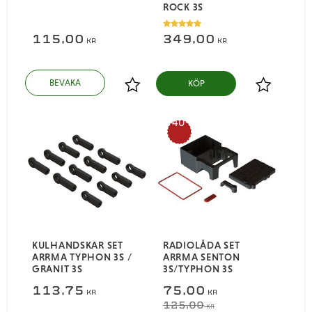
ROCK 3S
115,00
349,00
KR
KR
KÖP
Lägg till i favoriter
Lägg till i
40
%
KULHANDSKAR SET
RADIOLÅDA SET
ARRMA TYPHON 3S /
ARRMA SENTON
GRANIT 3S
3S/TYPHON 3S
113,75
75,00
KR
KR
125,00
KR