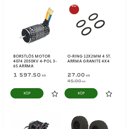
40
%
BORSTLÖS MOTOR
O-RING 12X2MM 4 ST.
4074 2050KV 4-POL 3-
ARRMA GRANITE 4X4
6S ARRMA
1 597,50
27,00
KR
KR
45,00
KR
KÖP
KÖP
Lägg till i favoriter
Lägg till i