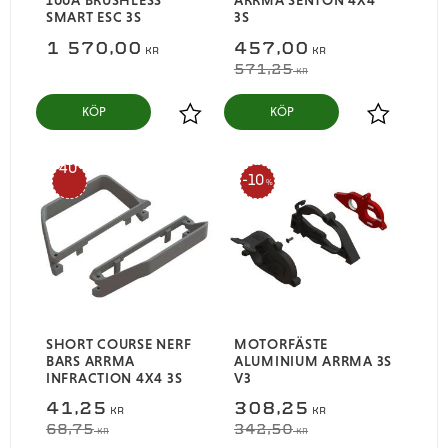
SMART ESC 3S
3S
1 570,00
457,00
KR
KR
571,25
KR
KÖP
KÖP
Lägg till i favoriter
Lägg till i
40
10
%
%
SHORT COURSE NERF
MOTORFÄSTE
BARS ARRMA
ALUMINIUM ARRMA 3S
INFRACTION 4X4 3S
V3
41,25
308,25
KR
KR
68,75
342,50
KR
KR