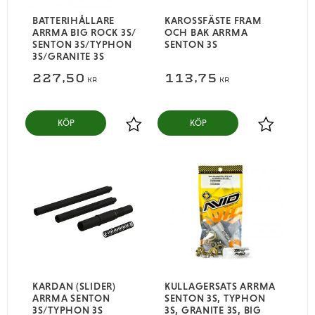
BATTERIHÅLLARE
KAROSSFÄSTE FRAM
ARRMA BIG ROCK 3S/
OCH BAK ARRMA
SENTON 3S/TYPHON
SENTON 3S
3S/GRANITE 3S
227,50
113,75
KR
KR
KÖP
KÖP
Lägg till i favoriter
Lägg till i
KARDAN (SLIDER)
KULLAGERSATS ARRMA
ARRMA SENTON
SENTON 3S, TYPHON
3S/TYPHON 3S
3S, GRANITE 3S, BIG