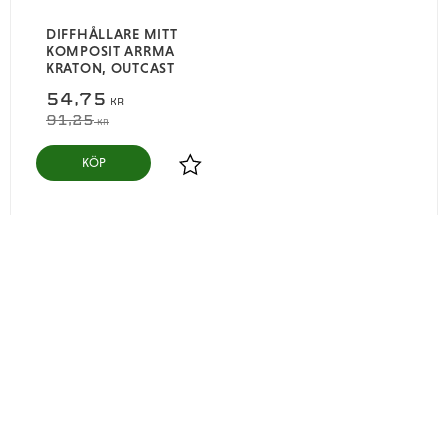
DIFFHÅLLARE MITT
KOMPOSIT ARRMA
KRATON, OUTCAST
54,75
KR
91,25
KR
KÖP
Lägg till i favoriter