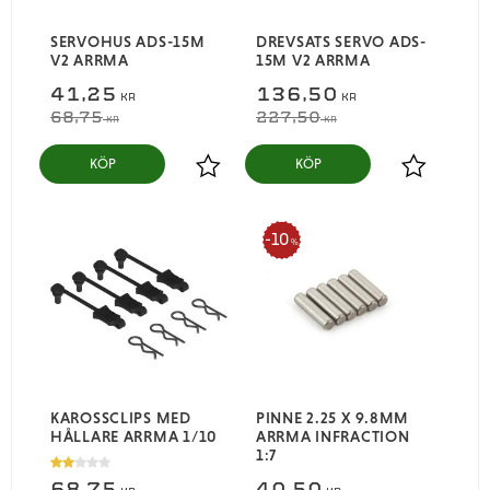
SERVOHUS ADS-15M
DREVSATS SERVO ADS-
V2 ARRMA
15M V2 ARRMA
41,25
136,50
KR
KR
68,75
227,50
KR
KR
KÖP
KÖP
Lägg till i favoriter
Lägg till i
10
%
KAROSSCLIPS MED
PINNE 2.25 X 9.8MM
HÅLLARE ARRMA 1/10
ARRMA INFRACTION
1:7​
68,75
40,50