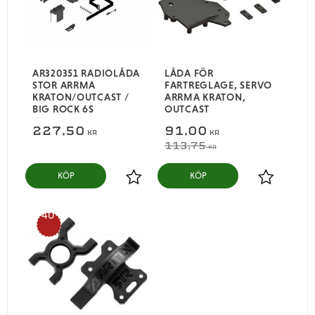
AR320351 RADIOLÅDA
LÅDA FÖR
STOR ARRMA
FARTREGLAGE, SERVO
KRATON/OUTCAST /
ARRMA KRATON,
BIG ROCK 6S
OUTCAST
227,50
91,00
KR
KR
113,75
KR
KÖP
KÖP
Lägg till i favoriter
Lägg till i
40
%