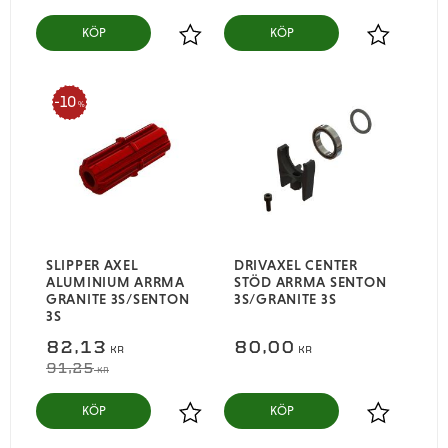
KÖP
KÖP
Lägg till i favoriter
Lägg till i
10
%
SLIPPER AXEL
DRIVAXEL CENTER
ALUMINIUM ARRMA
STÖD ARRMA SENTON
GRANITE 3S/SENTON
3S/GRANITE 3S
3S
82,13
80,00
KR
KR
91,25
KR
KÖP
KÖP
Lägg till i favoriter
Lägg till i