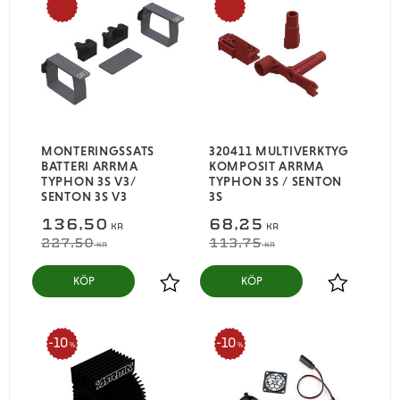
%
%
MONTERINGSSATS
320411 MULTIVERKTYG
BATTERI ARRMA
KOMPOSIT ARRMA
TYPHON 3S V3/
TYPHON 3S / SENTON
SENTON 3S V3
3S
136,50
68,25
KR
KR
227,50
113,75
KR
KR
KÖP
KÖP
Lägg till i favoriter
Lägg till i
10
10
%
%