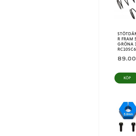
STÖTDÄ
R FRAM
GRÖNA 3
RC10SC6
89,0
KÖP