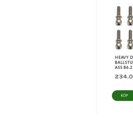
HEAVY 
BALLST
ASS B6.
234,
KÖP