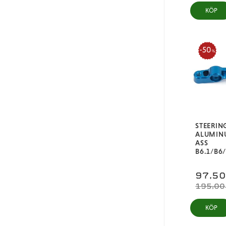
KÖP
50
%
STEERIN
ALUMIN
ASS
B6.1/B6
97,5
195,00
KÖP