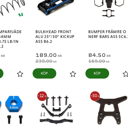
MPARFJÄDE
BULKHEAD FRONT
BUMPER FRÄMRE O
 54MM
ALU 25­°/30° KICKUP
NERF BARS ASS SC6.
.75 LB/IN
ASS B6.2
.2
0
189,00
84,50
KR
KR
KR
239,00
169,00
KR
KR
KÖP
KÖP
Lägg till i favoriter
Lägg till i favoriter
L
12
50
%
%