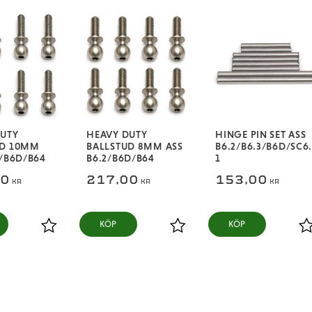
DUTY
HEAVY DUTY
HINGE PIN SET ASS
UD 10MM
BALLSTUD 8MM ASS
B6.2/B6.3/B6D/SC6
2/B6D/B64
B6.2/B6D/B64
1
00
217,00
153,00
KR
KR
KR
KÖP
KÖP
Lägg till i favoriter
Lägg till i favoriter
L