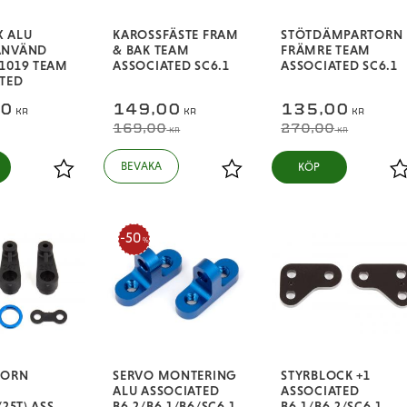
X ALU
KAROSSFÄSTE FRAM
STÖTDÄMPARTORN
ANVÄND
& BAK TEAM
FRÄMRE TEAM
1019 TEAM
ASSOCIATED SC6.1
ASSOCIATED SC6.1
TED
00
149,00
135,00
KR
KR
KR
169,00
270,00
KR
KR
KÖP
Lägg till i favoriter
Lägg till i favoriter
L
50
%
HORN
SERVO MONTERING
STYRBLOCK +1
ALU ASSOCIATED
ASSOCIATED
/25T) ASS
B6.2/B6.1/B6/SC6.1
B6.1/B6.2/SC6.1