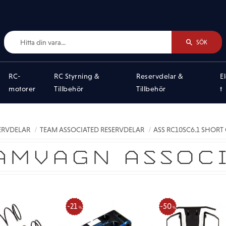
SÖK
RC-
RC Styrning &
Reservdelar &
E
motorer
Tillbehör
Tillbehör
t
SERVDELAR
TEAM ASSOCIATED RESERVDELAR
ASS RC10SC6.1 SHORT
AMVAGN ASSOCI
21
50
%
%