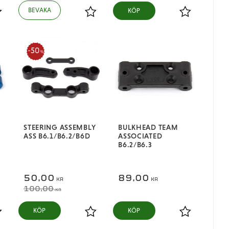
KÖP
ägg till i favoriter
Lägg till i favoriter
Lägg till i fa
50
%
STEERING ASSEMBLY
BULKHEAD TEAM
ASS B6.1/B6.2/B6D
ASSOCIATED
B6.2/B6.3
50,00
89,00
KR
KR
100,00
KR
KÖP
KÖP
ägg till i favoriter
Lägg till i favoriter
Lägg till i fa