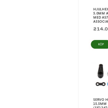
HJULHE
5.0MM 
MED AS7
ASSOCIA
214,
KÖP
SERVO 
15.5MM
(23T/24T