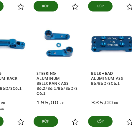
KÖP
KÖP
Lägg till i favoriter
Lägg till i favoriter
L
G
STEERING
BULKHEAD
UM RACK
ALUMINUM
ALUMINUM ASS
BELLCRANK ASS
B6/B6D/SC6.1
/B6D/SC6.1
B6.2/B6.1/B6/B6D/S
C6.1
0
195,00
325,00
KR
KR
KR
KR
KÖP
KÖP
Lägg till i favoriter
Lägg till i favoriter
L