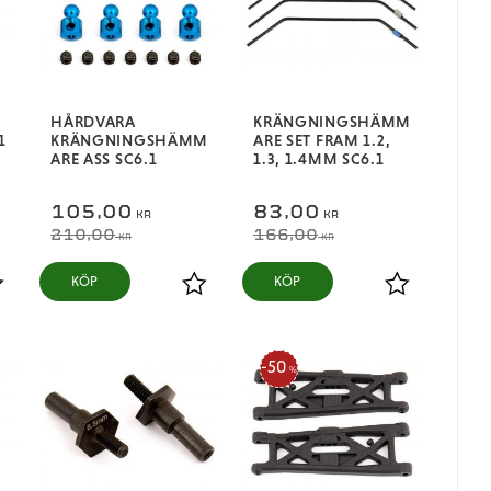
HÅRDVARA
KRÄNGNINGSHÄMM
1
KRÄNGNINGSHÄMM
ARE SET FRAM 1.2,
ARE ASS SC6.1
1.3, 1.4MM SC6.1
105,00
83,00
KR
KR
210,00
166,00
KR
KR
KÖP
KÖP
ägg till i favoriter
Lägg till i favoriter
Lägg till i fa
50
%