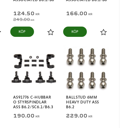
124,50
166,00
KR
KR
249,00
KR
KÖP
KÖP
ägg till i favoriter
Lägg till i favoriter
Lägg till i fa
AS91776 C-HUBBAR
BALLSTUD 6MM
O STYRSPINDLAR
HEAVY DUTY ASS
ASS B6.2/SC6.1/B6.3
B6.2
190,00
229,00
KR
KR