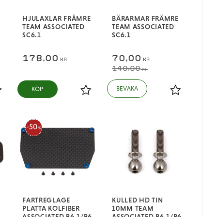
HJULAXLAR FRÄMRE
BÄRARMAR FRÄMRE
TEAM ASSOCIATED
TEAM ASSOCIATED
SC6.1
SC6.1
178,00
70,00
KR
KR
140,00
KR
KÖP
ägg till i favoriter
Lägg till i favoriter
Lägg till i fa
50
%
FARTREGLAGE
KULLED HD TIN
PLATTA KOLFIBER
10MM TEAM
ASSOCIATED B6.1/B6
ASSOCIATED B6.1/B6