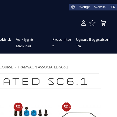
Sverige
Svenska
SEK
FAVORITER
KUNDVA
lektrisk
Verktyg &
Presentkor
Ugears Byggsatser i
Maskiner
t
Trä
 COURSE
FRAMVAGN ASSOCIATED SC6.1
ATED SC6.1
50
50
%
%