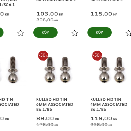
1/SC6.1
00
103,00
115,00
KR
KR
KR
206,00
KR
KÖP
KÖP
Lägg till i favoriter
Lägg till i favoriter
L
50
50
%
%
HD TIN
KULLED HD TIN
KULLED HD TIN
SOCIATED
6MM ASSOCIATED
4MM ASSOCIATED
B6.1/B6
B6.1/B6
00
89,00
119,00
KR
KR
KR
178,00
238,00
KR
KR