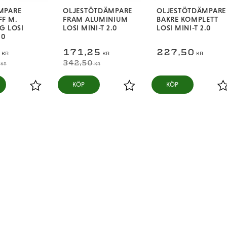
MPARE
OLJESTÖTDÄMPARE
OLJESTÖTDÄMPARE
F M.
FRAM ALUMINIUM
BAKRE KOMPLETT
G LOSI
LOSI MINI-T 2.0
LOSI MINI-T 2.0
.0
5
171,25
227,50
KR
KR
KR
342,50
KR
KR
KÖP
KÖP
Lägg till i favoriter
Lägg till i favoriter
L