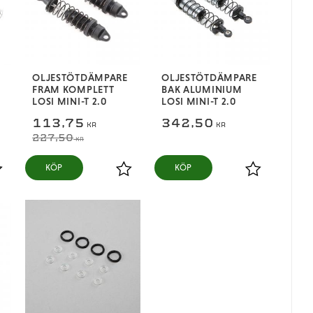
OLJESTÖTDÄMPARE
OLJESTÖTDÄMPARE
FRAM KOMPLETT
BAK ALUMINIUM
LOSI MINI-T 2.0
LOSI MINI-T 2.0
113,75
342,50
KR
KR
227,50
KR
KÖP
KÖP
ägg till i favoriter
Lägg till i favoriter
Lägg till i fa