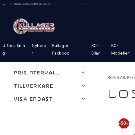
INFO@KULLAGERGROSSISTEN.SE
Utförsäljnin
Nyhete
Kullager,
RC-
RC-
g
r
Packbox
Bilar
Modeller
Prisintervall
RC-BILAR. RE
51
343
Tillverkare
LO
Team Losi Racing
Visa endast
Finns i lager
50
%