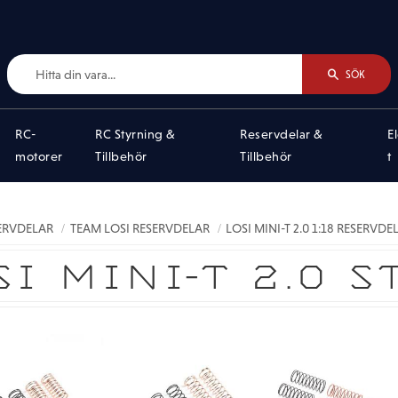
SÖK
RC-
RC Styrning &
Reservdelar &
E
motorer
Tillbehör
Tillbehör
t
SERVDELAR
TEAM LOSI RESERVDELAR
LOSI MINI-T 2.0 1:18 RESERVDE
SI MINI-T 2.0 