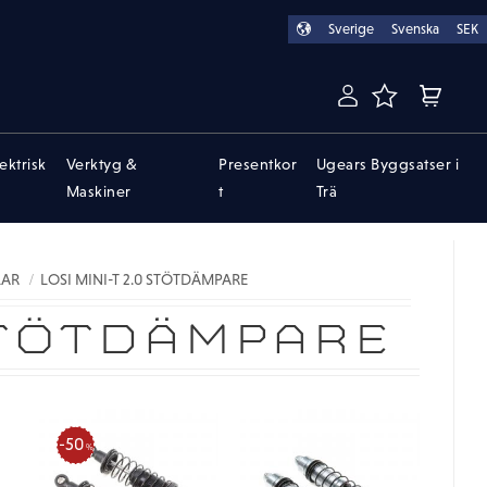
Sverige
Svenska
SEK
FAVORITER
KUNDVA
lektrisk
Verktyg &
Presentkor
Ugears Byggsatser i
Maskiner
t
Trä
LAR
LOSI MINI-T 2.0 STÖTDÄMPARE
STÖTDÄMPARE
50
%