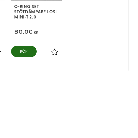
O-RING SET
STÖTDÄMPARE LOSI
MINI-T 2.0
80,00
KR
KÖP
ägg till i favoriter
Lägg till i favoriter