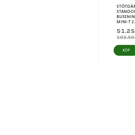
STÖTDÄ
STANDOF
BUSSNIN
MINI-T 2
51,2
102,50
KÖP