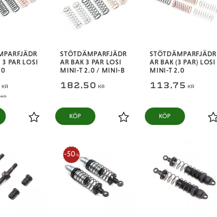
MPARFJÄDR
STÖTDÄMPARFJÄDR
STÖTDÄMPARFJÄDR
 3 PAR LOSI
AR BAK 3 PAR LOSI
AR BAK (3 PAR) LOSI
.0
MINI-T 2.0 / MINI-B
MINI-T 2.0
8
182,50
113,75
KR
KR
KR
KR
KÖP
KÖP
Lägg till i favoriter
Lägg till i favoriter
L
50
%