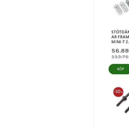
STÖTDÄ
AR FRAM
MINI-T 2
56,8
113,75
KÖP
50
%