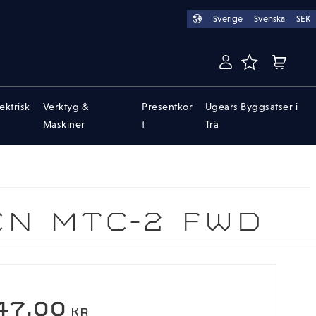
Sverige
Svenska
SEK
FAVORITER
KUNDVA
lektrisk
Verktyg &
Presentkor
Ugears Byggsatser i
Maskiner
t
Trä
EN MTC-2 FWD
47,00
KR