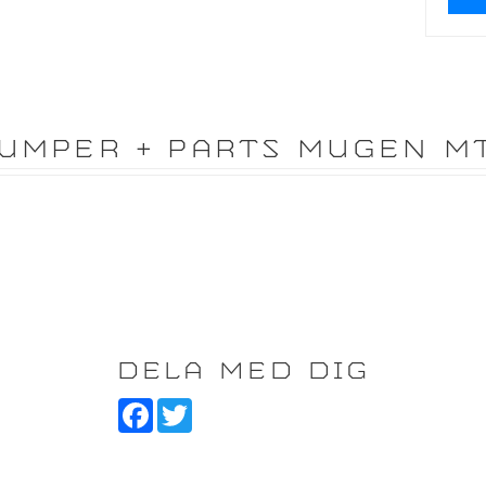
UMPER + PARTS MUGEN M
DELA MED DIG
F
T
a
w
c
i
e
t
b
t