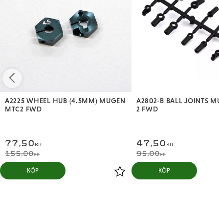
A2225 WHEEL HUB (4.5MM) MUGEN
A2802-B BALL JOINTS 
MTC2 FWD
2 FWD
77,50
47,50
KR
KR
155,00
95,00
KR
KR
KÖP
KÖP