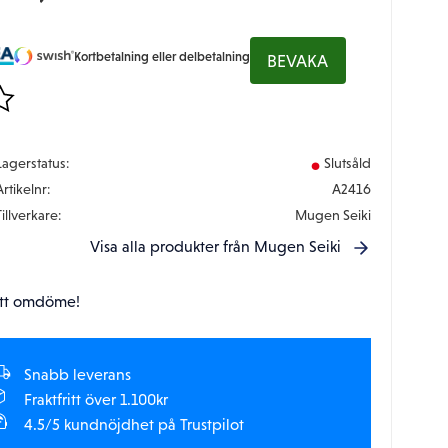
Kortbetalning eller delbetalning
BEVAKA
gg till i favoriter
Lagerstatus
Slutsåld
Artikelnr
A2416
Tillverkare
Mugen Seiki
Visa alla produkter från Mugen Seiki
tt omdöme!
Snabb leverans
Fraktfritt över 1.100kr
4.5/5 kundnöjdhet på Trustpilot