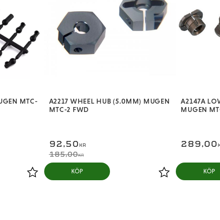
MUGEN MTC-
A2217 WHEEL HUB (5.0MM) MUGEN
A2147A LO
MTC-2 FWD
MUGEN MT
92,50
289,00
KR
185,00
KR
KÖP
KÖP