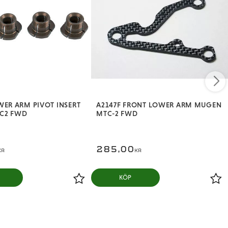
WER ARM PIVOT INSERT
A2147F FRONT LOWER ARM MUGEN
C2 FWD
MTC-2 FWD
285,00
KR
KR
KÖP