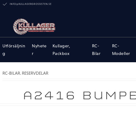
INFO@KULLAGERGROSSISTEN.SE
Utförsäljnin
Nyhete
Kullager,
RC-
RC-
g
r
Packbox
Bilar
Modeller
RC-BILAR. RESERVDELAR
A2416 BUMPE