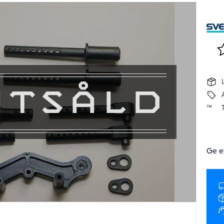
Lä
UTSÅLD
Ge e