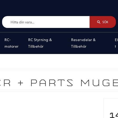
SÖK
RC-
RC Styrning &
Reservdelar &
E
motorer
Tillbehör
Tillbehör
t
R + PARTS MUG
1