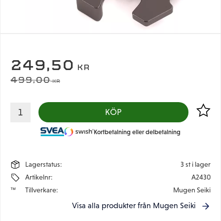
NEDSATT PRIS:
249,50
KR
ORDINARIE PRIS:
499,00
KR
Lägg til
KÖP
Kortbetalning eller delbetalning
Lagerstatus
3 st i lager
Artikelnr
A2430
Tillverkare
Mugen Seiki
Visa alla produkter från Mugen Seiki