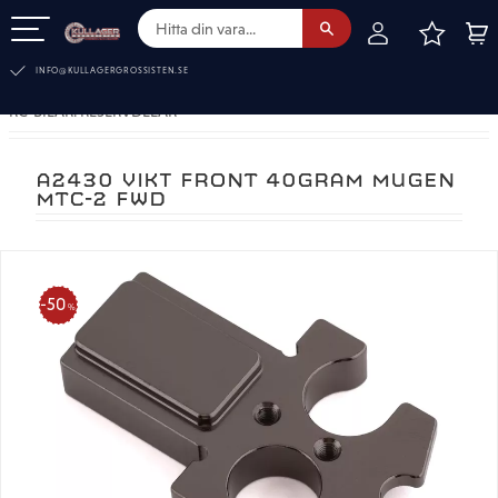
FAVOR
KUN
Meny
INFO@KULLAGERGROSSISTEN.SE
RC-BILAR. RESERVDELAR
A2430 VIKT FRONT 40GRAM MUGEN
MTC-2 FWD
50
%