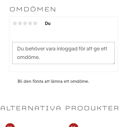
e
t
b
t
OMDÖMEN
o
e
o
r
k
Du
Bli den första att lämna ett omdöme.
ALTERNATIVA PRODUKTER