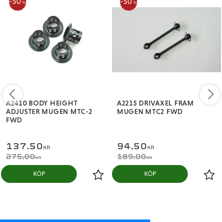
50
50
%
%
A2410 BODY HEIGHT
A2215 DRIVAXEL FRAM
ADJUSTER MUGEN MTC-2
MUGEN MTC2 FWD
FWD
137,50
94,50
KR
KR
275,00
189,00
KR
KR
KÖP
KÖP