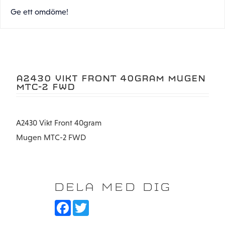
Ge ett omdöme!
A2430 VIKT FRONT 40GRAM MUGEN
MTC-2 FWD
A2430 Vikt Front 40gram
Mugen MTC-2 FWD
DELA MED DIG
F
T
a
w
c
i