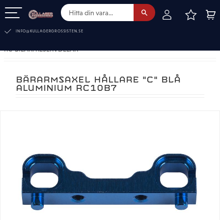
FAVOR
KUN
Meny
INFO@KULLAGERGROSSISTEN.SE
RC-BILAR. RESERVDELAR
BÄRARMSAXEL HÅLLARE "C" BLÅ
ALUMINIUM RC10B7