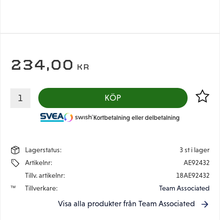
234,00
KR
Lägg til
KÖP
Kortbetalning eller delbetalning
Lagerstatus
3 st i lager
Artikelnr
AE92432
Tillv. artikelnr
18AE92432
Tillverkare
Team Associated
Visa alla produkter från Team Associated