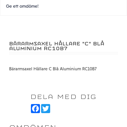
Ge ett omdöme!
BÄRARMSAXEL HÅLLARE "C" BLÅ
ALUMINIUM RC10B7
Bärarmsaxel Hållare C Blå Aluminium RC10B7
DELA MED DIG
F
T
a
w
c
i
e
t
b
t