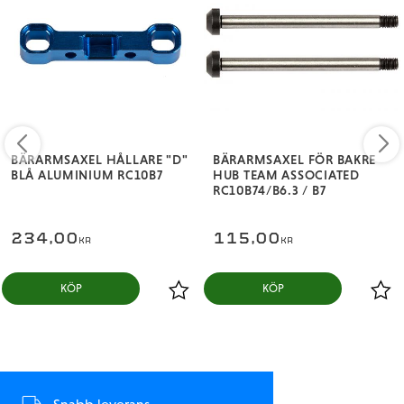
BÄRARMSAXEL HÅLLARE "D"
BÄRARMSAXEL FÖR BAKRE
BLÅ ALUMINIUM RC10B7
HUB TEAM ASSOCIATED
RC10B74/B6.3 / B7
234,00
115,00
KR
KR
KÖP
KÖP