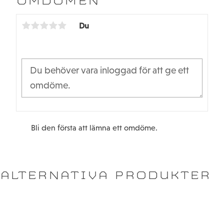
OMDÖMEN
o
e
o
r
k
Du
Bli den första att lämna ett omdöme.
ALTERNATIVA PRODUKTER