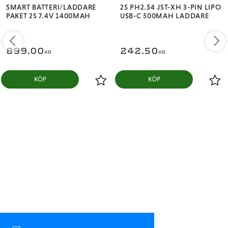
s|YEEBCEEgeRaSvälja|YEEBC2023YVälj
SMART BATTERI/LADDARE
2S PH2.54 JST-XH 3-PIN LIPO
PAKET 2S 7.4V 1400MAH
USB-C 500MAH LADDARE
Kretsskydd:Ja
Programvaruuppdateringar:Ja
Teknik:Smart
899,00
242,50
KR
KR
Termiskt skydd:Ja
Deltyp:ElektronikLaddningstyp:
KÖP
KÖP
DCMax Laddström:6Max utgångseffekt:100
Antal_portar:1
Utgångskontakt:IC3 och IC5