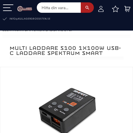
FAVOR
KUN
Meny
INFO@KULLAGERGROSSISTEN.SE
ELEKTRISKT. BATTERIER. LADDARE ETC.
MULTI LADDARE S100 1X100W USB-
C LADDARE SPEKTRUM SMART