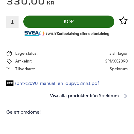
330,00
KR
Lägg til
KÖP
Kortbetalning eller delbetalning
Lagerstatus
3 st i lager
Artikelnr
SPMXC2090
Tillverkare
Spektrum
spmxc2090_manual_en_dupyd2mh1.pdf
Visa alla produkter från Spektrum
Ge ett omdöme!