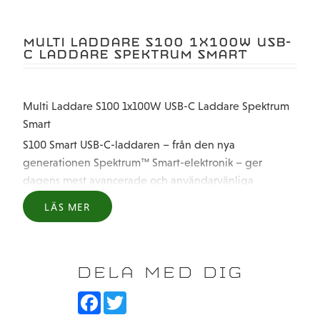
MULTI LADDARE S100 1X100W USB-
C LADDARE SPEKTRUM SMART
Multi Laddare S100 1x100W USB-C Laddare Spektrum
Smart
S100 Smart USB-C-laddaren – från den nya
generationen Spektrum™ Smart-elektronik – ger
dagens mest avancerade och användarvänliga
laddningsteknik till RC-piloter och förare på alla nivåer.
LÄS MER
Avancerad, användarvänlig Smart laddningsteknik som
passar in i alla hobbybudgetar
Mätardisplayen visar tillgängligt wattal vid start, vilket
DELA MED DIG
gör det enkelt att veta hur mycket ström din USB-
strömkälla kan leverera
F
T
a
w
Levererar upp till 100W laddningseffekt med lämpligt
c
i