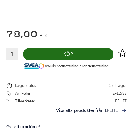
78,00
KR
Lägg til
KÖP
Kortbetalning eller delbetalning
Lagerstatus
1 st i lager
Artikelnr
EFL2733
Tillverkare
EFLITE
Visa alla produkter från EFLITE
Ge ett omdöme!