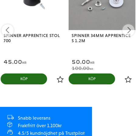
SPINNER APPRENTICE STOL
SPINNER 34MM APPRENTICE
700
S 1.2M
45,00
50,00
KR
KR
100,00
KR
KÖP
KÖP
Snabb leverans
Fraktfritt över 1.100kr
4.5/5 kundnöjdhet på Trustpilot