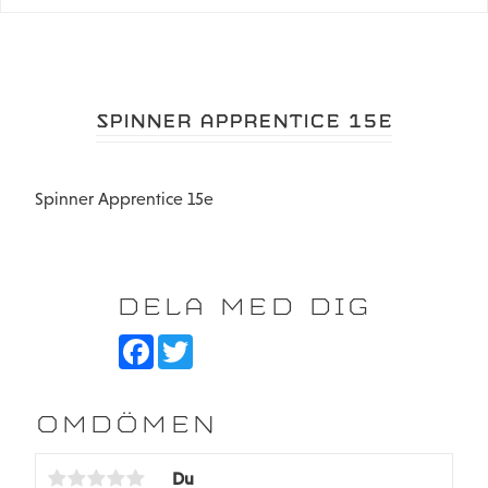
SPINNER APPRENTICE 15E
Spinner Apprentice 15e
DELA MED DIG
F
T
a
w
c
i
e
t
b
t
OMDÖMEN
o
e
o
r
k
Du