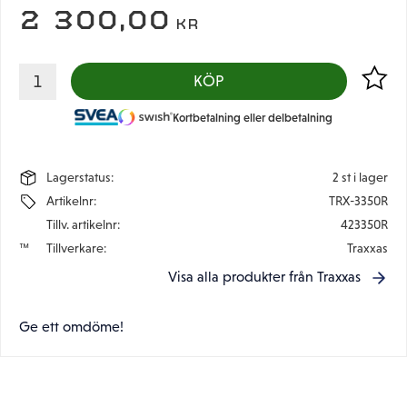
2 300,00
KR
Lägg til
KÖP
Kortbetalning eller delbetalning
Lagerstatus
2 st i lager
Artikelnr
TRX-3350R
Tillv. artikelnr
423350R
Tillverkare
Traxxas
Visa alla produkter från Traxxas
Ge ett omdöme!