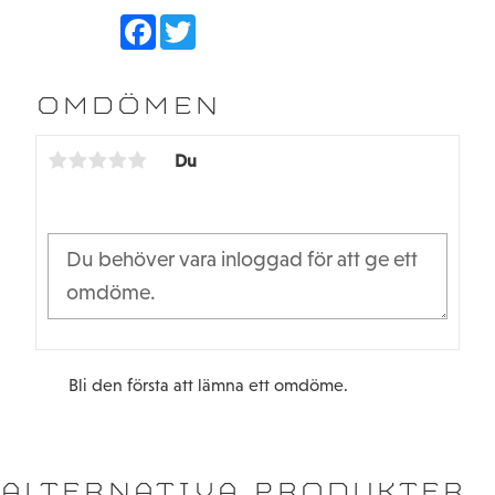
F
T
a
w
c
i
e
t
b
t
OMDÖMEN
o
e
o
r
k
Du
Bli den första att lämna ett omdöme.
ALTERNATIVA PRODUKTER