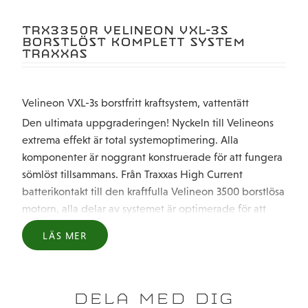
TRX3350R VELINEON VXL-3S
BORSTLÖST KOMPLETT SYSTEM
TRAXXAS
Velineon VXL-3s borstfritt kraftsystem, vattentätt
Den ultimata uppgraderingen! Nyckeln till Velineons
extrema effekt är total systemoptimering. Alla
komponenter är noggrant konstruerade för att fungera
sömlöst tillsammans. Från Traxxas High Current
batterikontakt till den kraftfulla Velineon 3500 borstlösa
motorn, alla delar av systemet är optimerade för att
eliminera begränsningar och tillåta maximalt
LÄS MER
effektflöde. Högfrekventa transistorer och avancerad
kretsdesign ger otroligt smidig och förfinad
gasreglering.
DELA MED DIG