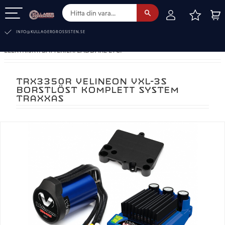
FAVOR
KUN
Meny
INFO@KULLAGERGROSSISTEN.SE
ELEKTRISKT. BATTERIER. LADDARE ETC.
TRX3350R VELINEON VXL-3S
BORSTLÖST KOMPLETT SYSTEM
TRAXXAS