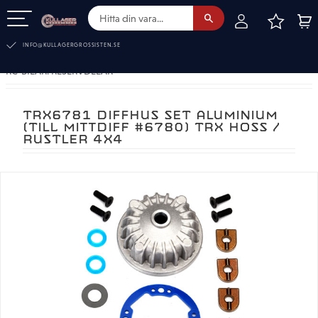
FAVOR
KUN
Meny
INFO@KULLAGERGROSSISTEN.SE
RC-BILAR. RESERVDELAR
TRX6781 DIFFHUS SET ALUMINIUM
(TILL MITTDIFF #6780) TRX HOSS /
RUSTLER 4X4