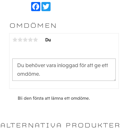
F
T
a
w
c
i
e
t
b
t
OMDÖMEN
o
e
o
r
k
Du
Bli den första att lämna ett omdöme.
ALTERNATIVA PRODUKTER