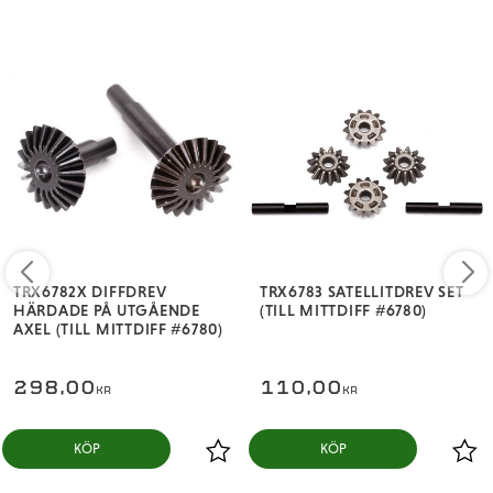
TRX6782X DIFFDREV
TRX6783 SATELLITDREV SET
HÄRDADE PÅ UTGÅENDE
(TILL MITTDIFF #6780)
AXEL (TILL MITTDIFF #6780)
298,00
110,00
KR
KR
KÖP
KÖP