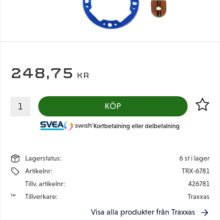
248,75
KR
Lägg til
KÖP
Kortbetalning eller delbetalning
Lagerstatus
6 st i lager
Artikelnr
TRX-6781
Tillv. artikelnr
426781
Tillverkare
Traxxas
Visa alla produkter från Traxxas